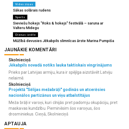
Vides ziņas
Sākas solārais rudens
Sports
Sieviešu hokejs "Roks & hokejs" festivālā – saruna ar
Valteru Midegu
Dienas izvēle
Mūžībā devusies Jēkabpils slimnīcas ārste Marina Pumpiša
JAUNĀKIE KOMENTĀRI
Skolnieciņš
Jēkabpils novadā notiks lauka taktiskais vingrinājums
Prieks par Latvijas armiju, kura ir spējīga aizstāvēt Latviju
nelaimē.
Skolnieciņš
Projektā "Sēlijas mežabrāļi" godinās un atcerēsies
nacionālos partizānus un viņu atbalstītājus
Meža brāļi ir varoņi, kuri cīnijās pret padomju okupāciju, pret
maskavas kundzību. Pieminēsim šos varoņus, šos
drosminiekus. Cieņā, Skolnieciņš
APTAUJA