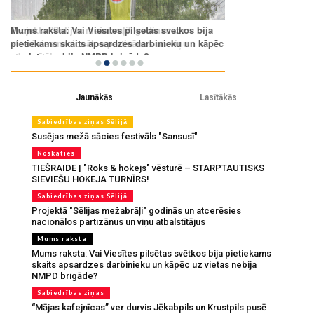
Jaunākās
Lasītākās
Sabiedrības ziņas Sēlijā
Susējas mežā sācies festivāls "Sansusī"
Noskaties
TIEŠRAIDE | "Roks & hokejs" vēsturē – STARPTAUTISKS
SIEVIEŠU HOKEJA TURNĪRS!
Sabiedrības ziņas Sēlijā
Projektā "Sēlijas mežabrāļi" godinās un atcerēsies
nacionālos partizānus un viņu atbalstītājus
Mums raksta
Mums raksta: Vai Viesītes pilsētas svētkos bija pietiekams
skaits apsardzes darbinieku un kāpēc uz vietas nebija
NMPD brigāde?
Sabiedrības ziņas
“Mājas kafejnīcas” ver durvis Jēkabpils un Krustpils pusē