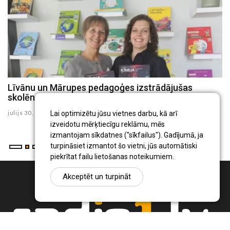
Līvānu un Mārupes pedagoģes izstrādājušas
L
skolēna rokasgrāmatu "Ķīmija 8.klasei"
a
julijs 30 , 2026
ju
Lai optimizētu jūsu vietnes darbu, kā arī
izveidotu mērķtiecīgu reklāmu, mēs
izmantojam sīkdatnes ("sīkfailus"). Gadījumā, ja
turpināsiet izmantot šo vietni, jūs automātiski
piekrītat failu lietošanas noteikumiem.
Akceptēt un turpināt