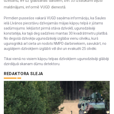
dzēšanu, 89 uz glābšanas darbiem, bet 33 izsaukumi bijuši
maldinājumi, informē VUGD dienestā.
Pirmdien pussešos vakarā VUGD saņēma informāciju, ka Saules
ielā Līvānos piecstāvu dzīvojamās mājas kāpņu telpā ir jūtams
sadūmojums. Iekļūstot pirmā stāva dzīvoklī, ugunsdzēsēji
konstatēja, ka tajā deg sadzīves mantas 30 kvadrātmetru platībā.
No degošā dzīvokļa ugunsdzēsēji izglāba vienu cilvēku, kurš
ugunsgrēkā arī cieta un nodots NMPD darbiniekiem, savukārt, no
augšējiem dzīvokļiem izglābti vēl divi un evakuēti 25 cilvēki.
Tikai vienā no visiem kāpņu telpas dzīvokļiem ugunsdzēsēji glābēji
dzirdējuši skanam dūmu detektoru.
REDAKTORA SLEJA