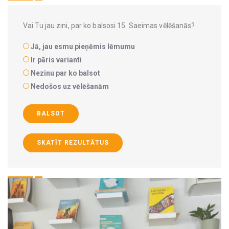
Vai Tu jau zini, par ko balsosi 15. Saeimas vēlēšanās?
Jā, jau esmu pieņēmis lēmumu
Ir pāris varianti
Nezinu par ko balsot
Nedošos uz vēlēšanām
BALSOT
SKATĪT REZULTĀTUS