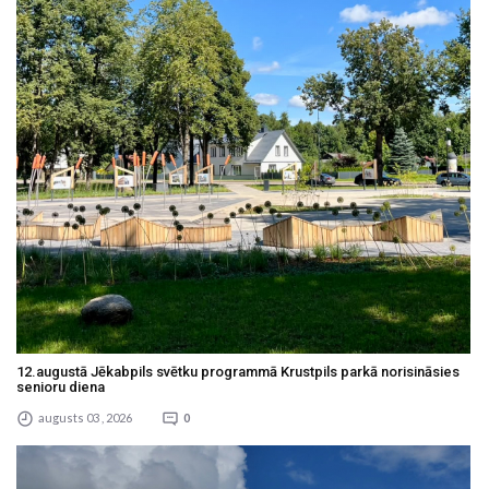
12.augustā Jēkabpils svētku programmā Krustpils parkā norisināsies
senioru diena
augusts 03 , 2026
0