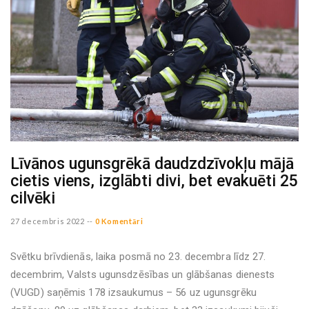
Līvānos ugunsgrēkā daudzdzīvokļu mājā
cietis viens, izglābti divi, bet evakuēti 25
cilvēki
27 decembris 2022 --
0 Komentāri
Svētku brīvdienās, laika posmā no 23. decembra līdz 27.
decembrim, Valsts ugunsdzēsības un glābšanas dienests
(VUGD) saņēmis 178 izsaukumus – 56 uz ugunsgrēku