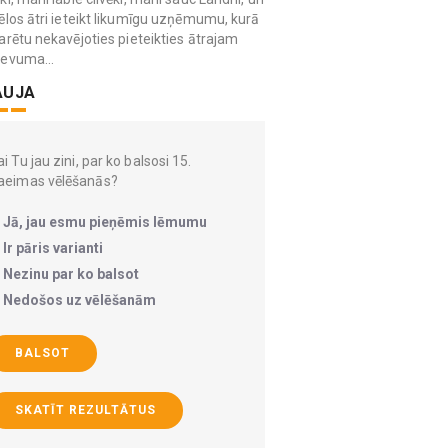
ēlos ātri ieteikt likumīgu uzņēmumu, kurā
arētu nekavējoties pieteikties ātrajam
devuma...
AUJA
i Tu jau zini, par ko balsosi 15.
aeimas vēlēšanās?
Jā, jau esmu pieņēmis lēmumu
Ir pāris varianti
Nezinu par ko balsot
Nedošos uz vēlēšanām
BALSOT
SKATĪT REZULTĀTUS