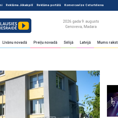
mi
Reklāma Jēkabpilī
Reklāma portālā
Komercavīze Ceturtdiena
2026.gada 9. augusts
Genoveva, Madara
Līvānu novadā
Preiļu novadā
Sēlijā
Latvijā
Mums rakst