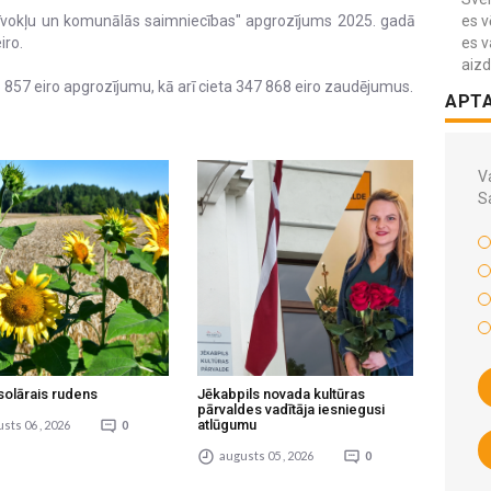
zīvokļu un komunālās saimniecības" apgrozījums 2025. gadā
es v
iro.
es v
aiz
 857 eiro apgrozījumu, kā arī cieta 347 868 eiro zaudējumus.
APT
Va
S
solārais rudens
Jēkabpils novada kultūras
pārvaldes vadītāja iesniegusi
atlūgumu
sts 06 , 2026
0
augusts 05 , 2026
0