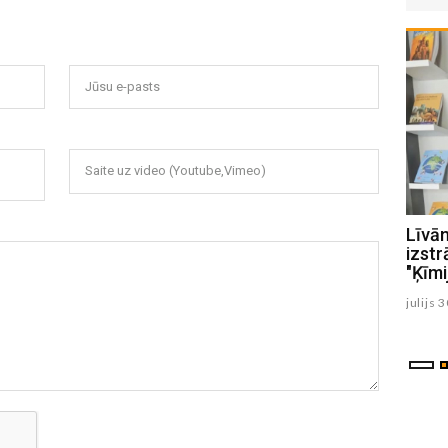
Jūsu e-pasts
Saite uz video (Youtube,Vimeo)
Līvānos, sākot degt elektrības
Līvā
vadiem, no ēkas evakuējas astoņi
izst
cilvēki
"Ķīmi
augusts 04 , 2026
julijs 