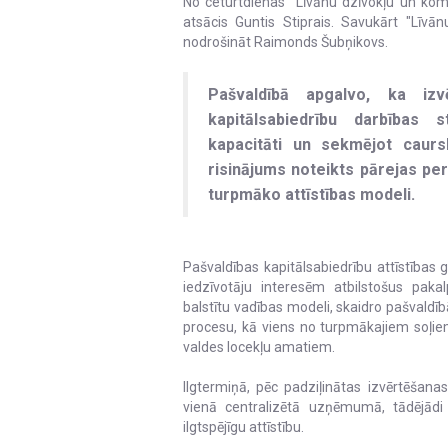
No ceturtdienas "Līvānu dzīvokļu un ko
atsācis Guntis Stiprais. Savukārt "Līvā
nodrošināt Raimonds Šubņikovs.
Pašvaldībā apgalvo, ka izv
kapitālsabiedrību darbības s
kapacitāti un sekmējot cau
risinājums noteikts pārejas p
turpmāko attīstības modeli.
Pašvaldības kapitālsabiedrību attīstības 
iedzīvotāju interesēm atbilstošus pakal
balstītu vadības modeli, skaidro pašvaldī
procesu, kā viens no turpmākajiem soļiem
valdes locekļu amatiem.
Ilgtermiņā, pēc padziļinātas izvērtēšanas
vienā centralizētā uzņēmumā, tādējādi
ilgtspējīgu attīstību.