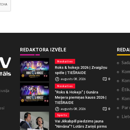
REDAKTORA IZVĒLE
REDA
Noskaties
Sad
Roks & hokejs 2026 | Zvaigžņu
Kome
spēle | TIEŠRAIDE
augusts 08 , 2026
0
Konf
Noskaties
Ētik
kusija
"Roks & Hokejs" | Gunāra
Meijera piemiņas kauss 2026 |
Kont
TIEŠRAIDE
Par
esi
augusts 08 , 2026
0
Sports
Liet
Vai Jēkabpilī piedzims jauna
"Nirvāna"? Lotārs Zariņš pirms