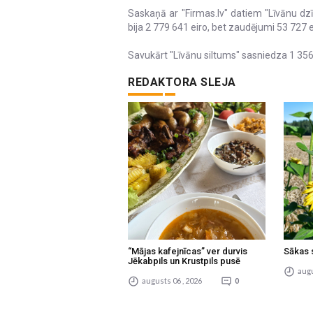
Saskaņā ar "Firmas.lv" datiem "Līvānu d
bija 2 779 641 eiro, bet zaudējumi 53 727 e
Savukārt "Līvānu siltums" sasniedza 1 356
REDAKTORA SLEJA
“Mājas kafejnīcas” ver durvis
Sākas 
Jēkabpils un Krustpils pusē
augu
augusts 06 , 2026
0