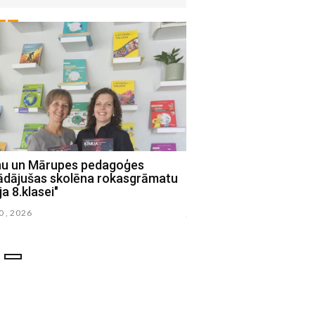
nu un Mārupes pedagoģes
Līvānos uzsākta Rīgas 
rādājušas skolēna rokasgrāmatu
brauktuves asfaltbet
ja 8.klasei"
frēzēšana
30 , 2026
julijs 28 , 2026