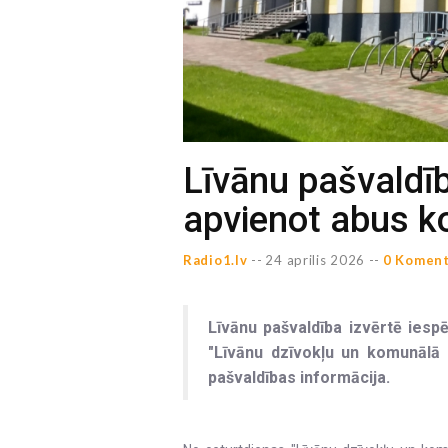
Līvānu pašvaldīb
apvienot abus 
Radio1.lv
--
24 aprilis 2026 --
0 Koment
Līvānu pašvaldība izvērtē ies
"Līvānu dzīvokļu un komunālā s
pašvaldības informācija.