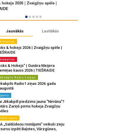
Jaunākās
Lasītākās
Noskaties
oks & hokejs 2026 | Zvaigžņu spēle |
IEŠRAIDE
Noskaties
Roks & Hokejs" | Gunāra Meijera
iemiņas kauss 2026 | TIEŠRAIDE
Jēkabpils Radio 1 ziņas
ēkabpils Radio1 ziņas 2026.gada
.augustā
Sports
i Jēkabpilī piedzims jauna "Nirvāna"?
otārs Zariņš pirms hokeja Zvaigžņu
pēles
Vides ziņas
A „Saldūdeņu risinājumi” veikuši zivju
sursu izpēti Baļotes, Vārzgūnes,