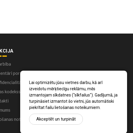
KCIJA
arbība
ntāri portālā
idencialitātes politika
Lai optimizētu jūsu vietnes darbu, kā arī
izveidotu mērķtiecīgu reklāmu, mēs
as kodekss
izmantojam sīkdatnes ("sīkfailus"). Gadījumā, ja
akti
turpināsiet izmantot šo vietni, jūs automātiski
piekrītat failu lietošanas noteikumiem.
 mums
ošanas noteikumi
Akceptēt un turpināt