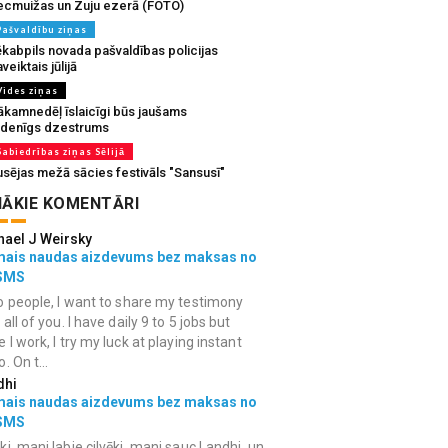
ecmuižas un Zuju ezerā (FOTO)
Pašvaldību ziņas
ēkabpils novada pašvaldības policijas
veiktais jūlijā
Vides ziņas
ākamnedēļ īslaicīgi būs jaušams
udenīgs dzestrums
Sabiedrības ziņas Sēlijā
usējas mežā sācies festivāls "Sansusī"
ĀKIE KOMENTĀRI
hael J Weirsky
mais naudas aizdevums bez maksas no
SMS
o people, I want to share my testimony
 all of you. I have daily 9 to 5 jobs but
e I work, I try my luck at playing instant
. On t...
dhi
mais naudas aizdevums bez maksas no
SMS
ki, mani labie cilvēki, mani sauc Landhi, un