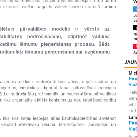
munālās saimniecības" pagaidu valdes locekļa amatā darbu
V
nu siltuma" vadību pagaidu valdes locekļa statusā turpina
J
pa
ēlētais pārvaldības modelis ir vērsts uz
N
tabilitātes nodrošināšanu, stiprinot vadības
r
rskatāmu lēmumu pieņemšanas procesu. Šāds
eriodam līdz lēmuma pieņemšanai par uzņēmumu
S
JAUN
Mic
Pir
galvenais mērķis ir nodrošināt kvalitatīvus, nepārtrauktus un
Via
pojumus, vienlaikus stiprinot labas pārvaldības principos
Hell
bā. Lai nodrošinātu profesionālu un caurskatāmu pārvaldības
with
 tiks organizēts atklāts konkurss uz abu kapitālsabiedrību
whil
Lotto
Lan
, tiks analizētas iespējas abas kapitālsabiedrības apvienot
Pir
 veicinot efektīvāku resursu izmantošanu, pārvaldību un
Via
Svei