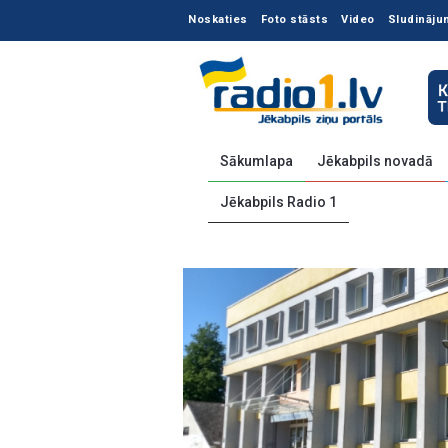
Noskaties
Foto stāsts
Video
Sludināju
Sākumlapa
Jēkabpils novadā
Jēkabpils Radio 1