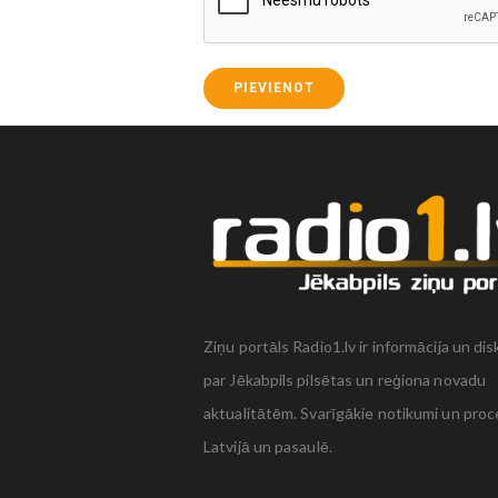
PIEVIENOT
Ziņu portāls Radio1.lv ir informācija un dis
par Jēkabpils pilsētas un reģiona novadu
aktualitātēm. Svarīgākie notikumi un proc
Latvijā un pasaulē.