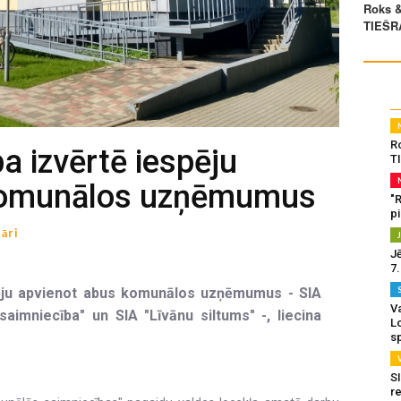
R
a izvērtē iespēju
T
komunālos uzņēmumus
"
p
āri
J
7
pēju apvienot abus komunālos uzņēmumus - SIA
Va
aimniecība" un SIA "Līvānu siltums" -, liecina
L
s
SI
re