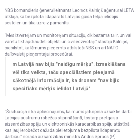
NBS komandieris ģenerālleitnants Leonīds Kalniņš aģentūrai LETA
atklāja, ka bezpilota lidaparāts Latvijas gaisa telpā ielidojis
sestdien un tika uzreiz pamanīts.
"Mēs izvērtējām un monitorējām situāciju, cik bīstama tā ir, un vai
varētu tikt apdraudēti objekti un civiliedzīvotāji," stāstīja Kalniņš,
piebilstot, ka lēmums pieņemts atbilstoši NBS un arī NATO
dalībvalstij pieņemtajai procedūrai.
m Latvijā nav bijis "naidīgu mērķu". Izmeklēšana
vēl tiks veikta, taču speciālistiem pieejamā
sākotnējā informācija ir, ka dronam "nav bijis
specifisks mērķis ielidot Latvijā".
"Šī situācija ir kā apliecinājums, ka mums jāturpina uzsāktie darbi
Latvijas austrumu robežas stiprināšanā, tostarp pretgaisa
aizsardzības spēju un elektroniskās karadarbības spēju attīstībā,
kas ļauj ierobežot dažāda pielietojuma bezpilota lidaparātu
darbību," norāda aizsardzības ministrs Andris Sprūds (P).