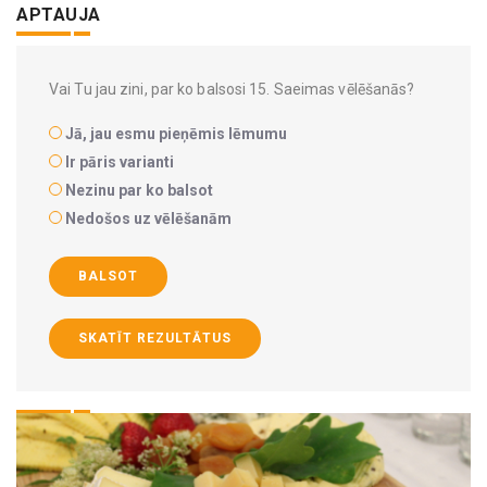
APTAUJA
Vai Tu jau zini, par ko balsosi 15. Saeimas vēlēšanās?
Jā, jau esmu pieņēmis lēmumu
Ir pāris varianti
Nezinu par ko balsot
Nedošos uz vēlēšanām
BALSOT
SKATĪT REZULTĀTUS