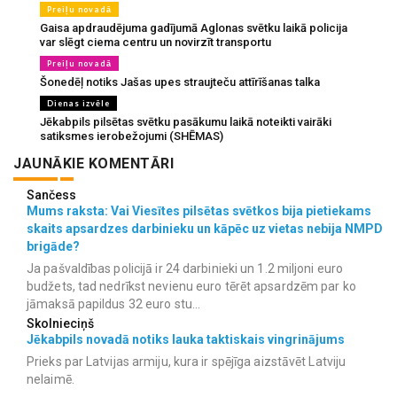
Preiļu novadā
Gaisa apdraudējuma gadījumā Aglonas svētku laikā policija
var slēgt ciema centru un novirzīt transportu
Preiļu novadā
Šonedēļ notiks Jašas upes straujteču attīrīšanas talka
Dienas izvēle
Jēkabpils pilsētas svētku pasākumu laikā noteikti vairāki
satiksmes ierobežojumi (SHĒMAS)
JAUNĀKIE KOMENTĀRI
Sančess
Mums raksta: Vai Viesītes pilsētas svētkos bija pietiekams
skaits apsardzes darbinieku un kāpēc uz vietas nebija NMPD
brigāde?
Ja pašvaldības policijā ir 24 darbinieki un 1.2 miljoni euro
budžets, tad nedrīkst nevienu euro tērēt apsardzēm par ko
jāmaksā papildus 32 euro stu...
Skolnieciņš
Jēkabpils novadā notiks lauka taktiskais vingrinājums
Prieks par Latvijas armiju, kura ir spējīga aizstāvēt Latviju
nelaimē.