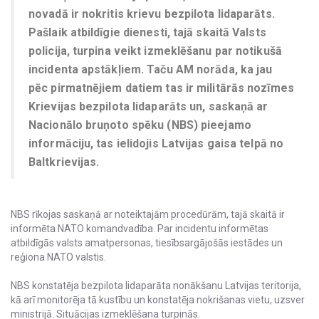
novadā ir nokritis krievu bezpilota lidaparāts.
Pašlaik atbildīgie dienesti, tajā skaitā Valsts
policija, turpina veikt izmeklēšanu par notikušā
incidenta apstākļiem. Taču AM norāda, ka jau
pēc pirmatnējiem datiem tas ir militārās nozīmes
Krievijas bezpilota lidaparāts un, saskaņā ar
Nacionālo bruņoto spēku (NBS) pieejamo
informāciju, tas ielidojis Latvijas gaisa telpā no
Baltkrievijas.
NBS rīkojas saskaņā ar noteiktajām procedūrām, tajā skaitā ir
informēta NATO komandvadība. Par incidentu informētas
atbildīgās valsts amatpersonas, tiesībsargājošās iestādes un
reģiona NATO valstis.
NBS konstatēja bezpilota lidaparāta nonākšanu Latvijas teritorija,
kā arī monitorēja tā kustību un konstatēja nokrišanas vietu, uzsver
ministrijā. Situācijas izmeklēšana turpinās.