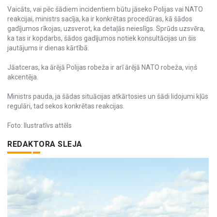
Vaicāts, vai pēc šādiem incidentiem būtu jāseko Polijas vai NATO
reakcijai, ministrs sacīja, ka ir konkrētas procedūras, kā šādos
gadījumos rīkojas, uzsverot, ka detaļās neieslīgs. Sprūds uzsvēra,
ka tas ir kopdarbs, šādos gadījumos notiek konsultācijas un šis
jautājums ir dienas kārtībā.
Jāatceras, ka ārējā Polijas robeža ir arī ārējā NATO robeža, viņš
akcentēja.
Ministrs pauda, ja šādas situācijas atkārtosies un šādi lidojumi kļūs
regulāri, tad sekos konkrētas reakcijas.
Foto: Ilustratīvs attēls
REDAKTORA SLEJA