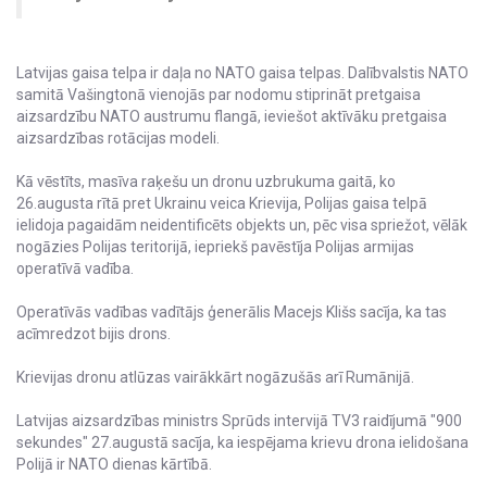
Latvijas gaisa telpa ir daļa no NATO gaisa telpas. Dalībvalstis NATO
samitā Vašingtonā vienojās par nodomu stiprināt pretgaisa
aizsardzību NATO austrumu flangā, ieviešot aktīvāku pretgaisa
aizsardzības rotācijas modeli.
Kā vēstīts, masīva raķešu un dronu uzbrukuma gaitā, ko
26.augusta rītā pret Ukrainu veica Krievija, Polijas gaisa telpā
ielidoja pagaidām neidentificēts objekts un, pēc visa spriežot, vēlāk
nogāzies Polijas teritorijā, iepriekš pavēstīja Polijas armijas
operatīvā vadība.
Operatīvās vadības vadītājs ģenerālis Macejs Klišs sacīja, ka tas
acīmredzot bijis drons.
Krievijas dronu atlūzas vairākkārt nogāzušās arī Rumānijā.
Latvijas aizsardzības ministrs Sprūds intervijā TV3 raidījumā "900
sekundes" 27.augustā sacīja, ka iespējama krievu drona ielidošana
Polijā ir NATO dienas kārtībā.