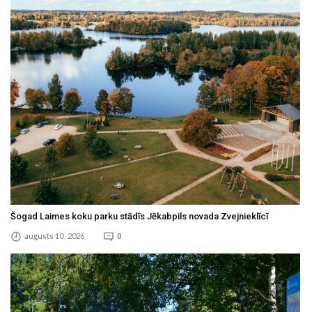
Šogad Laimes koku parku stādīs Jēkabpils novada Zvejnieklīcī
augusts 10 , 2026
0