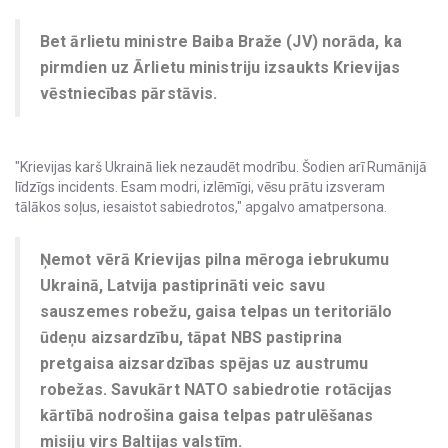
Bet ārlietu ministre Baiba Braže (JV) norāda, ka
pirmdien uz Ārlietu ministriju izsaukts Krievijas
vēstniecības pārstāvis.
"Krievijas karš Ukrainā liek nezaudēt modrību. Šodien arī Rumānijā
līdzīgs incidents. Esam modri, izlēmīgi, vēsu prātu izsveram
tālākos soļus, iesaistot sabiedrotos," apgalvo amatpersona.
Ņemot vērā Krievijas pilna mēroga iebrukumu
Ukrainā, Latvija pastiprināti veic savu
sauszemes robežu, gaisa telpas un teritoriālo
ūdeņu aizsardzību, tāpat NBS pastiprina
pretgaisa aizsardzības spējas uz austrumu
robežas. Savukārt NATO sabiedrotie rotācijas
kārtībā nodrošina gaisa telpas patrulēšanas
misiju virs Baltijas valstīm.