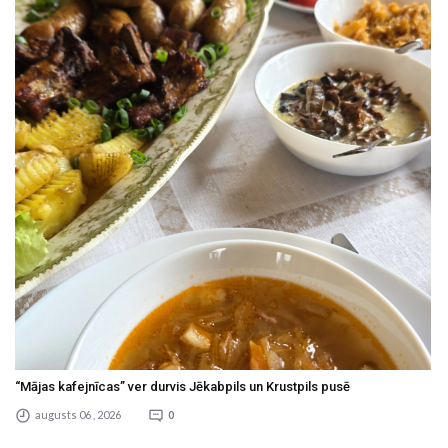
“Mājas kafejnīcas” ver durvis Jēkabpils un Krustpils pusē
augusts 06 , 2026
0