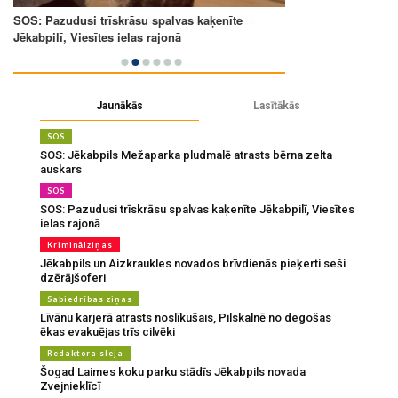
Jaunākās
Lasītākās
SOS
SOS: Jēkabpils Mežaparka pludmalē atrasts bērna zelta
auskars
SOS
SOS: Pazudusi trīskrāsu spalvas kaķenīte Jēkabpilī, Viesītes
ielas rajonā
Kriminālziņas
Jēkabpils un Aizkraukles novados brīvdienās pieķerti seši
dzērājšoferi
Sabiedrības ziņas
Līvānu karjerā atrasts noslīkušais, Pilskalnē no degošas
ēkas evakuējas trīs cilvēki
Redaktora sleja
Šogad Laimes koku parku stādīs Jēkabpils novada
Zvejnieklīcī