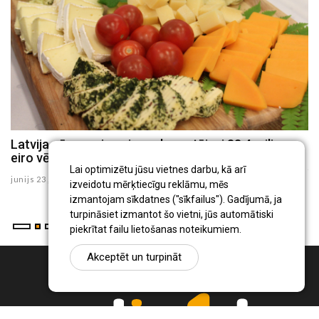
Latvija pērn svaigo sieru eksportējusi 83,4 miljonu
L
s
eiro vērtībā
ju
Lai optimizētu jūsu vietnes darbu, kā arī
junijs 23 , 2026
izveidotu mērķtiecīgu reklāmu, mēs
izmantojam sīkdatnes ("sīkfailus"). Gadījumā, ja
turpināsiet izmantot šo vietni, jūs automātiski
piekrītat failu lietošanas noteikumiem.
Akceptēt un turpināt