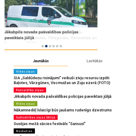
Jaunākās
Lasītākās
Vides ziņas
SIA „Saldūdeņu risinājumi” veikuši zivju resursu izpēti
Baļotes, Vārzgūnes, Vecmuižas un Zuju ezerā (FOTO)
Pašvaldību ziņas
Jēkabpils novada pašvaldības policijas paveiktais jūlijā
Vides ziņas
Nākamnedēļ īslaicīgi būs jaušams rudenīgs dzestrums
Sabiedrības ziņas Sēlijā
Susējas mežā sācies festivāls "Sansusī"
Noskaties