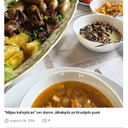
“Mājas kafejnīcas” ver durvis Jēkabpils un Krustpils pusē
augusts 06 , 2026
0