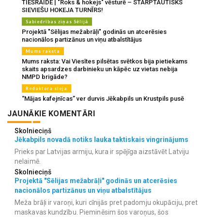
TIEŠRAIDE | "Roks & hokejs" vēsturē – STARPTAUTISKS
SIEVIEŠU HOKEJA TURNĪRS!
Sabiedrības ziņas Sēlijā
Projektā "Sēlijas mežabrāļi" godinās un atcerēsies
nacionālos partizānus un viņu atbalstītājus
Mums raksta
Mums raksta: Vai Viesītes pilsētas svētkos bija pietiekams
skaits apsardzes darbinieku un kāpēc uz vietas nebija
NMPD brigāde?
Redaktora sleja
“Mājas kafejnīcas” ver durvis Jēkabpils un Krustpils pusē
JAUNĀKIE KOMENTĀRI
Skolnieciņš
Jēkabpils novadā notiks lauka taktiskais vingrinājums
Prieks par Latvijas armiju, kura ir spējīga aizstāvēt Latviju
nelaimē.
Skolnieciņš
Projektā "Sēlijas mežabrāļi" godinās un atcerēsies
nacionālos partizānus un viņu atbalstītājus
Meža brāļi ir varoņi, kuri cīnijās pret padomju okupāciju, pret
maskavas kundzību. Pieminēsim šos varoņus, šos