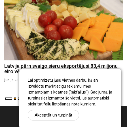
Latvija pērn svaigo sieru eksportējusi 83,4 miljonu
L
s
eiro vērtībā
ju
junijs 23 , 2026
Lai optimizētu jūsu vietnes darbu, kā arī
izveidotu mērķtiecīgu reklāmu, mēs
izmantojam sīkdatnes ("sīkfailus"). Gadījumā, ja
turpināsiet izmantot šo vietni, jūs automātiski
piekrītat failu lietošanas noteikumiem.
Akceptēt un turpināt