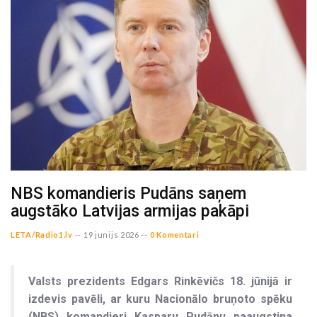
NBS komandieris Pudāns saņem
augstāko Latvijas armijas pakāpi
LETA/Radio1.lv
--
19 junijs 2026 --
0 Komentāri
Valsts prezidents Edgars Rinkēvičs 18. jūnijā ir
izdevis pavēli, ar kuru Nacionālo bruņoto spēku
(NBS) komandieri Kasparu Pudānu paaugstina