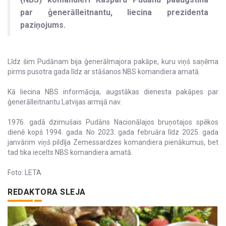
par ģenerālleitnantu, liecina prezidenta
paziņojums.
Līdz šim Pudānam bija ģenerālmajora pakāpe, kuru viņš saņēma
pirms pusotra gada līdz ar stāšanos NBS komandiera amatā.
Kā liecina NBS informācija, augstākas dienesta pakāpes par
ģenerālleitnantu Latvijas armijā nav.
1976. gadā dzimušais Pudāns Nacionālajos bruņotajos spēkos
dienē kopš 1994. gada. No 2023. gada februāra līdz 2025. gada
janvārim viņš pildīja Zemessardzes komandiera pienākumus, bet
tad tika iecelts NBS komandiera amatā.
Foto: LETA
REDAKTORA SLEJA