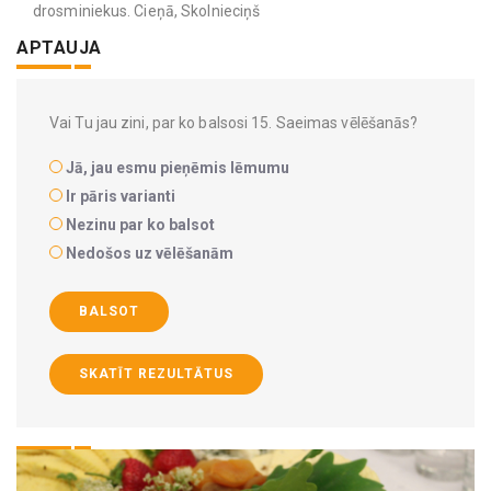
drosminiekus. Cieņā, Skolnieciņš
APTAUJA
Vai Tu jau zini, par ko balsosi 15. Saeimas vēlēšanās?
Jā, jau esmu pieņēmis lēmumu
Ir pāris varianti
Nezinu par ko balsot
Nedošos uz vēlēšanām
BALSOT
SKATĪT REZULTĀTUS