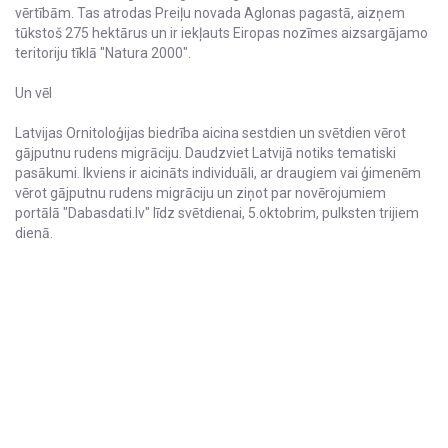
vērtībām. Tas atrodas Preiļu novada Aglonas pagastā, aizņem
tūkstoš 275 hektārus un ir iekļauts Eiropas nozīmes aizsargājamo
teritoriju tīklā "Natura 2000".
Un vēl
Latvijas Ornitoloģijas biedrība aicina sestdien un svētdien vērot
gājputnu rudens migrāciju. Daudzviet Latvijā notiks tematiski
pasākumi. Ikviens ir aicināts individuāli, ar draugiem vai ģimenēm
vērot gājputnu rudens migrāciju un ziņot par novērojumiem
portālā "Dabasdati.lv" līdz svētdienai, 5.oktobrim, pulksten trijiem
dienā.