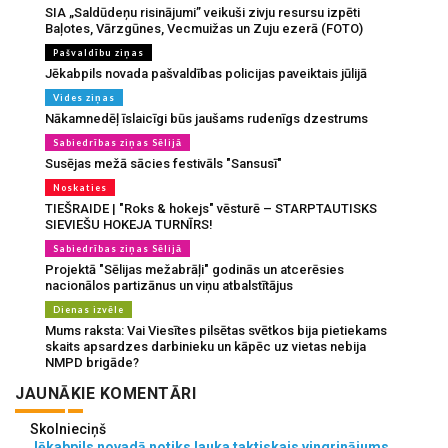
SIA „Saldūdeņu risinājumi” veikuši zivju resursu izpēti
Baļotes, Vārzgūnes, Vecmuižas un Zuju ezerā (FOTO)
Pašvaldību ziņas
Jēkabpils novada pašvaldības policijas paveiktais jūlijā
Vides ziņas
Nākamnedēļ īslaicīgi būs jaušams rudenīgs dzestrums
Sabiedrības ziņas Sēlijā
Susējas mežā sācies festivāls "Sansusī"
Noskaties
TIEŠRAIDE | "Roks & hokejs" vēsturē – STARPTAUTISKS
SIEVIEŠU HOKEJA TURNĪRS!
Sabiedrības ziņas Sēlijā
Projektā "Sēlijas mežabrāļi" godinās un atcerēsies
nacionālos partizānus un viņu atbalstītājus
Dienas izvēle
Mums raksta: Vai Viesītes pilsētas svētkos bija pietiekams
skaits apsardzes darbinieku un kāpēc uz vietas nebija
NMPD brigāde?
JAUNĀKIE KOMENTĀRI
Skolnieciņš
Jēkabpils novadā notiks lauka taktiskais vingrinājums