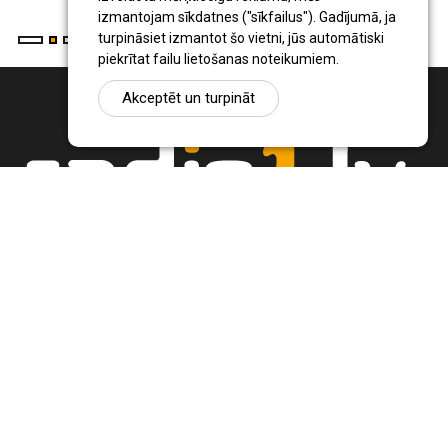
izmantojam sīkdatnes ("sīkfailus"). Gadījumā, ja
turpināsiet izmantot šo vietni, jūs automātiski
piekrītat failu lietošanas noteikumiem.
Akceptēt un turpināt
Ziņu portāls Radio1.lv ir informācija un diskusija par Jēkabpils
pilsētas un reģiona novadu aktualitātēm. Svarīgākie notikumi un
procesi Latvijā un pasaulē.
+371 22 320 220