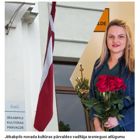
Jēkabpils novada kultūras pārvaldes vadītāja iesniegusi atlūgumu