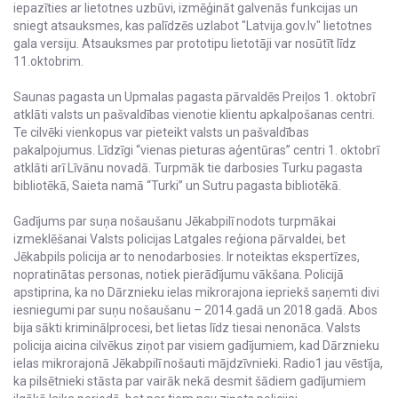
iepazīties ar lietotnes uzbūvi, izmēģināt galvenās funkcijas un
sniegt atsauksmes, kas palīdzēs uzlabot "Latvija.gov.lv" lietotnes
gala versiju. Atsauksmes par prototipu lietotāji var nosūtīt līdz
11.oktobrim.
Saunas pagasta un Upmalas pagasta pārvaldēs Preiļos 1. oktobrī
atklāti valsts un pašvaldības vienotie klientu apkalpošanas centri.
Te cilvēki vienkopus var pieteikt valsts un pašvaldības
pakalpojumus. Līdzīgi “vienas pieturas aģentūras” centri 1. oktobrī
atklāti arī Līvānu novadā. Turpmāk tie darbosies Turku pagasta
bibliotēkā, Saieta namā “Turki” un Sutru pagasta bibliotēkā.
Gadījums par suņa nošaušanu Jēkabpilī nodots turpmākai
izmeklēšanai Valsts policijas Latgales reģiona pārvaldei, bet
Jēkabpils policija ar to nenodarbosies. Ir noteiktas ekspertīzes,
nopratinātas personas, notiek pierādījumu vākšana. Policijā
apstiprina, ka no Dārznieku ielas mikrorajona iepriekš saņemti divi
iesniegumi par suņu nošaušanu – 2014.gadā un 2018.gadā. Abos
bija sākti kriminālprocesi, bet lietas līdz tiesai nenonāca. Valsts
policija aicina cilvēkus ziņot par visiem gadījumiem, kad Dārznieku
ielas mikrorajonā Jēkabpilī nošauti mājdzīvnieki. Radio1 jau vēstīja,
ka pilsētnieki stāsta par vairāk nekā desmit šādiem gadījumiem