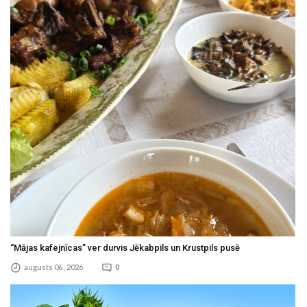
“Mājas kafejnīcas” ver durvis Jēkabpils un Krustpils pusē
augusts 06 , 2026
0