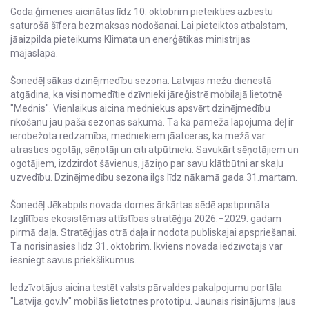
Goda ģimenes aicinātas līdz 10. oktobrim pieteikties azbestu
saturošā šīfera bezmaksas nodošanai. Lai pieteiktos atbalstam,
jāaizpilda pieteikums Klimata un enerģētikas ministrijas
mājaslapā.
Šonedēļ sākas dzinējmedību sezona. Latvijas mežu dienestā
atgādina, ka visi nomedītie dzīvnieki jāreģistrē mobilajā lietotnē
"Mednis". Vienlaikus aicina medniekus apsvērt dzinējmedību
rīkošanu jau pašā sezonas sākumā. Tā kā pameža lapojuma dēļ ir
ierobežota redzamība, medniekiem jāatceras, ka mežā var
atrasties ogotāji, sēņotāji un citi atpūtnieki. Savukārt sēņotājiem un
ogotājiem, izdzirdot šāvienus, jāziņo par savu klātbūtni ar skaļu
uzvedību. Dzinējmedību sezona ilgs līdz nākamā gada 31.martam.
Šonedēļ Jēkabpils novada domes ārkārtas sēdē apstiprināta
Izglītības ekosistēmas attīstības stratēģija 2026.–2029. gadam
pirmā daļa. Stratēģijas otrā daļa ir nodota publiskajai apspriešanai.
Tā norisināsies līdz 31. oktobrim. Ikviens novada iedzīvotājs var
iesniegt savus priekšlikumus.
Iedzīvotājus aicina testēt valsts pārvaldes pakalpojumu portāla
"Latvija.gov.lv" mobilās lietotnes prototipu. Jaunais risinājums ļaus