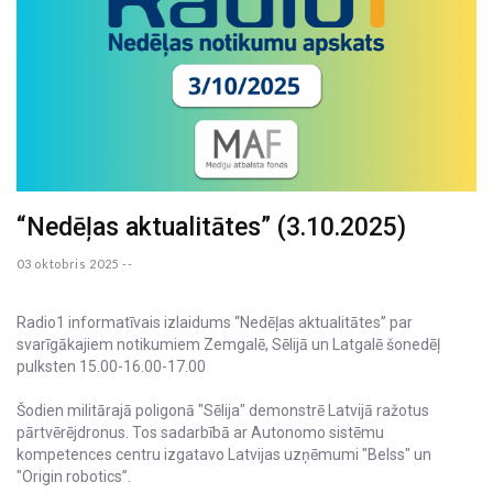
“Nedēļas aktualitātes” (3.10.2025)
03 oktobris 2025 --
Radio1 informatīvais izlaidums “Nedēļas aktualitātes” par
svarīgākajiem notikumiem Zemgalē, Sēlijā un Latgalē šonedēļ
pulksten 15.00-16.00-17.00
Šodien militārajā poligonā "Sēlija" demonstrē Latvijā ražotus
pārtvērējdronus. Tos sadarbībā ar Autonomo sistēmu
kompetences centru izgatavo Latvijas uzņēmumi "Belss" un
"Origin robotics”.