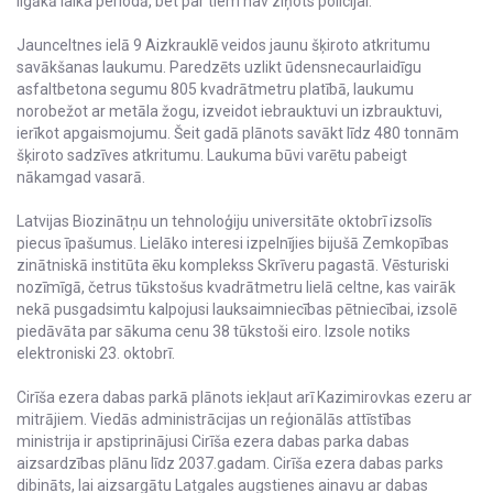
ilgākā laika periodā, bet par tiem nav ziņots policijai.
Jaunceltnes ielā 9 Aizkrauklē veidos jaunu šķiroto atkritumu
savākšanas laukumu. Paredzēts uzlikt ūdensnecaurlaidīgu
asfaltbetona segumu 805 kvadrātmetru platībā, laukumu
norobežot ar metāla žogu, izveidot iebrauktuvi un izbrauktuvi,
ierīkot apgaismojumu. Šeit gadā plānots savākt līdz 480 tonnām
šķiroto sadzīves atkritumu. Laukuma būvi varētu pabeigt
nākamgad vasarā.
Latvijas Biozinātņu un tehnoloģiju universitāte oktobrī izsolīs
piecus īpašumus. Lielāko interesi izpelnījies bijušā Zemkopības
zinātniskā institūta ēku komplekss Skrīveru pagastā. Vēsturiski
nozīmīgā, četrus tūkstošus kvadrātmetru lielā celtne, kas vairāk
nekā pusgadsimtu kalpojusi lauksaimniecības pētniecībai, izsolē
piedāvāta par sākuma cenu 38 tūkstoši eiro. Izsole notiks
elektroniski 23. oktobrī.
Cirīša ezera dabas parkā plānots iekļaut arī Kazimirovkas ezeru ar
mitrājiem. Viedās administrācijas un reģionālās attīstības
ministrija ir apstiprinājusi Cirīša ezera dabas parka dabas
aizsardzības plānu līdz 2037.gadam. Cirīša ezera dabas parks
dibināts, lai aizsargātu Latgales augstienes ainavu ar dabas