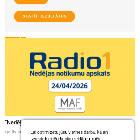
SKATĪT REZULTĀTUS
“Nedēļas aktualitātes” (24.04.2026)
“
aprilis 24 , 2026
ap
Lai optimizētu jūsu vietnes darbu, kā arī
izveidotu mērķtiecīgu reklāmu, mēs