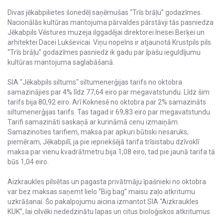
Divas jēkabpilietes šonedēļ saņēmušas “Trīs brāļu” godazīmes.
Nacionālās kultūras mantojuma pārvaldes pārstāvji tās pasniedza
Jēkabpils Vēstures muzeja ilggadējai direktorei Inesei Berķei un
arhitektei Dacei Lukševicai. Viņu nopelns ir atjaunotā Krustpils pils.
“Trīs brāļu” godazīmes pasniedz ik gadu par īpašu ieguldījumu
kultūras mantojuma saglabāšanā.
SIA "Jēkabpils siltums" siltumenerģijas tarifs no oktobra
samazinājies par 4% līdz 77,64 eiro par megavatstundu. Līdz šim
tarifs bija 80,92 eiro. Arī Koknesē no oktobra par 2% samazināts
siltumenerģijas tarifs. Tas tagad ir 69,83 eiro par megavatstundu.
Tarifi samazināti saskaņā ar kurināmā cenu izmaiņām.
Samazinoties tarifiem, maksa par apkuri būtiski nesaruks,
piemēram, Jēkabpilī, ja pie iepriekšējā tarifa trīsistabu dzīvoklī
maksa par vienu kvadrātmetru bija 1,08 eiro, tad pie jaunā tarifa tā
būs 1,04 eiro.
Aizkraukles pilsētas un pagasta privātmāju īpašnieki no oktobra
var bez maksas saņemt lielo “Big bag” maisu zaļo atkritumu
uzkrāšanai. Šo pakalpojumu aicina izmantot SIA “Aizkraukles
KUK”, lai cilvēki nededzinātu lapas un citus bioloģiskos atkritumus.