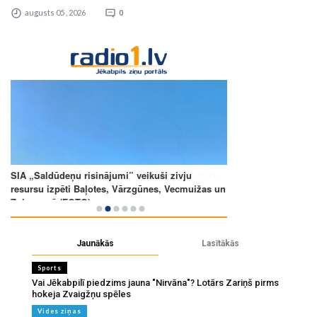
augusts 05 , 2026
0
Jaunākās
Lasītākās
Sports
Vai Jēkabpilī piedzims jauna "Nirvāna"? Lotārs Zariņš pirms
hokeja Zvaigžņu spēles
Vides ziņas