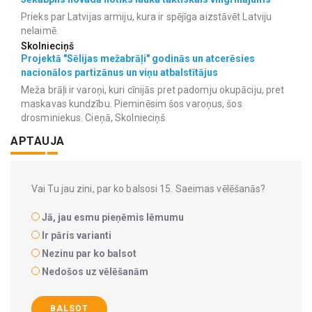
Prieks par Latvijas armiju, kura ir spējīga aizstāvēt Latviju
nelaimē.
Skolnieciņš
Projektā "Sēlijas mežabrāļi" godinās un atcerēsies
nacionālos partizānus un viņu atbalstītājus
Meža brāļi ir varoņi, kuri cīnijās pret padomju okupāciju, pret
maskavas kundzību. Pieminēsim šos varoņus, šos
drosminiekus. Cieņā, Skolnieciņš
APTAUJA
Vai Tu jau zini, par ko balsosi 15. Saeimas vēlēšanās?
Jā, jau esmu pieņēmis lēmumu
Ir pāris varianti
Nezinu par ko balsot
Nedošos uz vēlēšanām
BALSOT