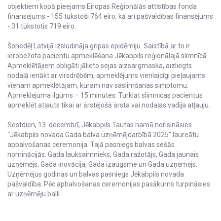
objektiem kopā pieejams Eiropas Reģionālās attīstības fonda
finansējums - 155 tūkstoši 764 eiro, kā arī pašvaldības finansējums
- 31 tūkstotis 719 eiro.
Šonedēļ Latvijā izsludināja gripas epidēmiju. Saistībā ar to ir
ierobežota pacientu apmeklēšana Jēkabpils reģionālajā slimnīcā.
Apmeklētājiem obligāti jālieto sejas aizsargmaska, aizliegts
nodaļā ienākt ar virsdrēbēm, apmeklējums vienlaicīgi pieļaujams
vienam apmeklētājam, kuram nav saslimšanas simptomu.
Apmeklējuma ilgums – 15 minūtes. Turklāt slimnīcas pacientus
apmeklēt atļauts tikai ar ārstējošā ārsta vai nodaļas vadīja atļauju.
Sestdien, 13. decembrī, Jēkabpils Tautas namā norisināsies
“Jēkabpils novada Gada balva uzņēmējdarbībā 2025” laureātu
apbalvošanas ceremonija. Tajā pasniegs balvas sešās
nominācijās: Gada lauksaimnieks, Gada ražotājs, Gada jaunais
uzņēmējs, Gada inovācija, Gada izaugsme un Gada uzņēmējs.
Uzņēmējus godinās un balvas pasniegs Jēkabpils novada
pašvaldība. Pēc apbalvošanas ceremonijas pasākums turpināsies
ar uzņēmēju balli.