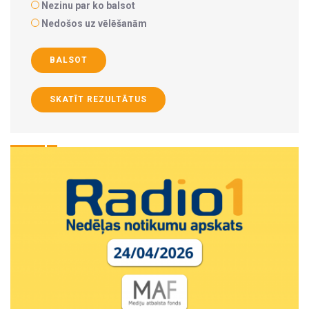
Nezinu par ko balsot
Nedošos uz vēlēšanām
BALSOT
SKATĪT REZULTĀTUS