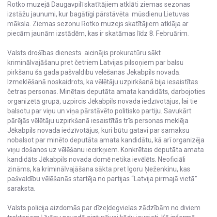
Rotko muzejā Daugavpilī skatītājiem atklāti ziemas sezonas
izstāžu jaunumi, kur bagātīgi pārstāvēta mūsdienu Lietuvas
māksla. Ziemas sezonu Rotko muzejs skatītājiem atklāja ar
piecām jaunām izstādēm, kas ir skatāmas līdz 8. Februārim.
Valsts drošības dienests aicinājis prokuratūru sākt
kriminālvajāšanu pret četriem Latvijas pilsoņiem par balsu
pirkšanu šā gada pašvaldību vēlēšanās Jēkabpils novadā.
Izmeklēšanā noskaidrots, ka vēlētāju uzpirkšanā bija iesaistītas
četras personas. Minētais deputāta amata kandidāts, darbojoties
organizētā grupā, uzpircis Jēkabpils novada iedzīvotājus, lai tie
balsotu par viņu un viņa pārstāvēto politisko partiju. Savukārt
pārējās vēlētāju uzpirkšanā iesaistītās trīs personas meklēja
Jēkabpils novada iedzīvotājus, kuri būtu gatavi par samaksu
nobalsot par minēto deputāta amata kandidātu, kā arī organizēja
viņu došanos uz vēlēšanu iecirkņiem. Konkrētais deputāta amata
kandidāts Jēkabpils novada domē netika ievēlēts. Neoficiāli
zināms, ka kriminālvajāšana sākta pret Igoru Ņeženkinu, kas
pašvaldību vēlēšanās startēja no partijas “Latvija pirmajā vietā”
saraksta.
Valsts policija aizdomās par dīzeļdegvielas zādzībām no diviem