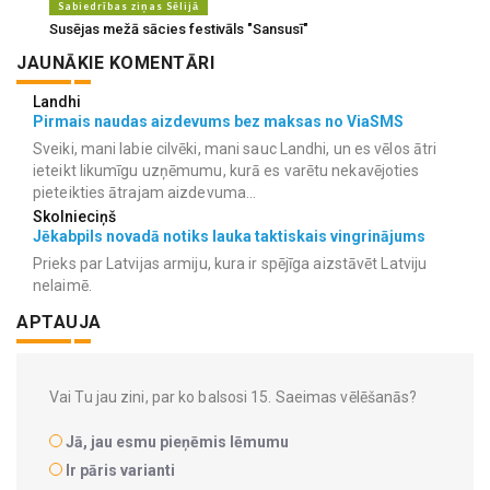
Sabiedrības ziņas Sēlijā
Susējas mežā sācies festivāls "Sansusī"
JAUNĀKIE KOMENTĀRI
Landhi
Pirmais naudas aizdevums bez maksas no ViaSMS
Sveiki, mani labie cilvēki, mani sauc Landhi, un es vēlos ātri
ieteikt likumīgu uzņēmumu, kurā es varētu nekavējoties
pieteikties ātrajam aizdevuma...
Skolnieciņš
Jēkabpils novadā notiks lauka taktiskais vingrinājums
Prieks par Latvijas armiju, kura ir spējīga aizstāvēt Latviju
nelaimē.
APTAUJA
Vai Tu jau zini, par ko balsosi 15. Saeimas vēlēšanās?
Jā, jau esmu pieņēmis lēmumu
Ir pāris varianti