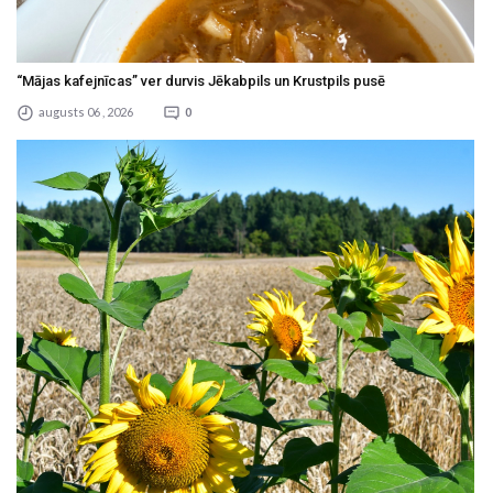
“Mājas kafejnīcas” ver durvis Jēkabpils un Krustpils pusē
augusts 06 , 2026
0