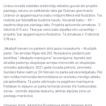
Līvānu novadā vislielāko iedzīvotāju atbalstu guvuši divi projekti -
pastaigu, sarunu un satikšanās taka gar Dubnas upes krastu
Līvānos un apgaismojuma stabu rotājumi Miera ielā Rudzātos. Tos
realizēs par līdzdalības budžeta naudu. Visvairāk balsu – 69 –
saņēma ideja par pastaigu taku. Projekta aptuvenās izmaksas - 3
tūkstoši 615 eiro. Tikai par vienu balsi atpalika otrs uzvarētājs –
projekts “par apgaismojumu Rudzātos. Tā izmaksas ir 3 tūkstoši
578 eiro.
Jēkabpilī vienam no parkiem dots jauns nosaukums – Krustpils
parks. Tas atrodas Rīgas ielā 205. Nosaukums piešķirts pēc
biedrības “Jēkabpils mantojums” ierosinājuma. Iepriekš šeit
atradās padomju okupācijas armijas memoriāls un okupācijas
virsnieku apbedījumi. 2021.gadā novada patriots, zemnieks
Gundars Kalve naktī uz 24.februāri no parka aizvāca lielgabalu. Pēc
tam notika memoriāla demontēšana un virsnieku mirstīgo atlieku
pārapbedīšana. Tā parks atbrīvojās no pagātnes mantojuma.
Patlaban to atjauno un parka teritorijā izveido trīs funkcionālās
zonas - centrālo atpūtas laukumu, aktīvās atpūtas zonu un
pastaigu maršrutus.
Ģimenes ārste Jekaterina Bogdanova atvērs ģimenes ārsta