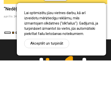
“Nedēļas aktualitātes” (24.04.2026)
“
Lai optimizētu jūsu vietnes darbu, kā arī
aprilis 24 , 2026
ap
izveidotu mērķtiecīgu reklāmu, mēs
izmantojam sīkdatnes ("sīkfailus"). Gadījumā, ja
turpināsiet izmantot šo vietni, jūs automātiski
piekrītat failu lietošanas noteikumiem.
Akceptēt un turpināt
Ziņu portāls Radio1.lv ir informācija un diskusija par Jēkabpils
pilsētas un reģiona novadu aktualitātēm. Svarīgākie notikumi un