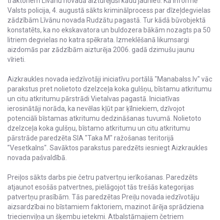
traktoriem Līvānu novadā aizturējusi kādu jaunieti. Kā informē
Valsts policija, 4. augustā sākts kriminālprocess par dīzeļdegvielas
zādzībām Līvānu novada Rudzātu pagastā. Tur kādā būvobjektā
konstatēts, ka no ekskavatora un buldozera bākām nozagts pa 50
litriem degvielas no katra spēkrata. Izmeklēšanā likumsargi
aizdomās par zādzībām aizturēja 2006. gadā dzimušu jaunu
vīrieti.
Aizkraukles novada iedzīvotāji iniciatīvu portālā "Manabalss.lv" vāc
parakstus pret nolietoto dzelzceļa koka gulšņu, bīstamu atkritumu
un citu atkritumu pārstrādi Vietalvas pagastā. Iniciatīvas
ierosinātāji norāda, ka nevēlas kļūt par ķīlniekiem, dzīvojot
potenciāli bīstamas atkritumu dedzināšanas tuvumā. Nolietoto
dzelzceļa koka gulšņu, bīstamo atkritumu un citu atkritumu
pārstrāde paredzēta SIA "Taka M" ražošanas teritorijā
"Vesetkalns". Savāktos parakstus paredzēts iesniegt Aizkraukles
novada pašvaldībā.
Preiļos sākts darbs pie četru patvertņu ierīkošanas. Paredzēts
atjaunot esošās patvertnes, pielāgojot tās trešās kategorijas
patvertņu prasībām. Tās paredzētas Preiļu novada iedzīvotāju
aizsardzībai no bīstamiem faktoriem, mazinot ārēja sprādziena
triecienviļņa un šķembu ietekmi. Atbalstāmajiem četriem