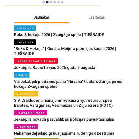
Jaunākās
Lasītākās
Noskaties
Roks & hokejs 2026 | Zvaigžņu spēle | TIEŠRAIDE
Noskaties
"Roks & Hokejs" | Gunāra Meijera piemiņas kauss 2026 |
TIEŠRAIDE
Jēkabpils Radio 1 ziņas
Jēkabpils Radio1 ziņas 2026.gada 7.augustā
Sports
Vai Jēkabpilī piedzims jauna "Nirvāna"? Lotārs Zariņš pirms
hokeja Zvaigžņu spēles
Vides ziņas
SIA „Saldūdeņu risinājumi” veikuši zivju resursu izpēti
Baļotes, Vārzgūnes, Vecmuižas un Zuju ezerā (FOTO)
Pašvaldību ziņas
Jēkabpils novada pašvaldības policijas paveiktais jūlijā
Vides ziņas
Nākamnedēļ īslaicīgi būs jaušams rudenīgs dzestrums