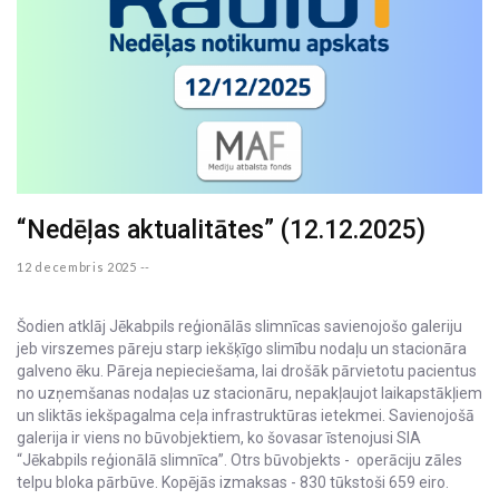
“Nedēļas aktualitātes” (12.12.2025)
12 decembris 2025 --
Šodien atklāj Jēkabpils reģionālās slimnīcas savienojošo galeriju
jeb virszemes pāreju starp iekšķīgo slimību nodaļu un stacionāra
galveno ēku. Pāreja nepieciešama, lai drošāk pārvietotu pacientus
no uzņemšanas nodaļas uz stacionāru, nepakļaujot laikapstākļiem
un sliktās iekšpagalma ceļa infrastruktūras ietekmei. Savienojošā
galerija ir viens no būvobjektiem, ko šovasar īstenojusi SIA
“Jēkabpils reģionālā slimnīca”. Otrs būvobjekts - operāciju zāles
telpu bloka pārbūve. Kopējās izmaksas - 830 tūkstoši 659 eiro.