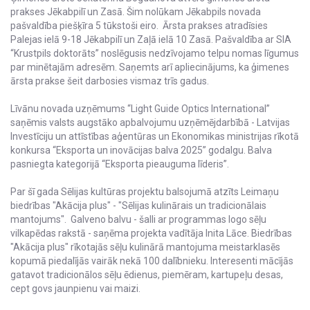
prakses Jēkabpilī un Zasā. Šim nolūkam Jēkabpils novada
pašvaldība piešķīra 5 tūkstoši eiro. Ārsta prakses atradīsies
Palejas ielā 9-18 Jēkabpilī un Zaļā ielā 10 Zasā. Pašvaldība ar SIA
“Krustpils doktorāts” noslēgusis nedzīvojamo telpu nomas līgumus
par minētajām adresēm. Saņemts arī apliecinājums, ka ģimenes
ārsta prakse šeit darbosies vismaz trīs gadus.
Līvānu novada uzņēmums “Light Guide Optics International”
saņēmis valsts augstāko apbalvojumu uzņēmējdarbībā - Latvijas
Investīciju un attīstības aģentūras un Ekonomikas ministrijas rīkotā
konkursa “Eksporta un inovācijas balva 2025” godalgu. Balva
pasniegta kategorijā “Eksporta pieauguma līderis”.
Par šī gada Sēlijas kultūras projektu balsojumā atzīts Leimaņu
biedrības "Akācija plus" - "Sēlijas kulinārais un tradicionālais
mantojums". Galveno balvu - šalli ar programmas logo sēļu
vilkapēdas rakstā - saņēma projekta vadītāja Inita Lāce. Biedrības
"Akācija plus" rīkotajās sēļu kulinārā mantojuma meistarklasēs
kopumā piedalījās vairāk nekā 100 dalībnieku. Interesenti mācījās
gatavot tradicionālos sēļu ēdienus, piemēram, kartupeļu desas,
cept govs jaunpienu vai maizi.