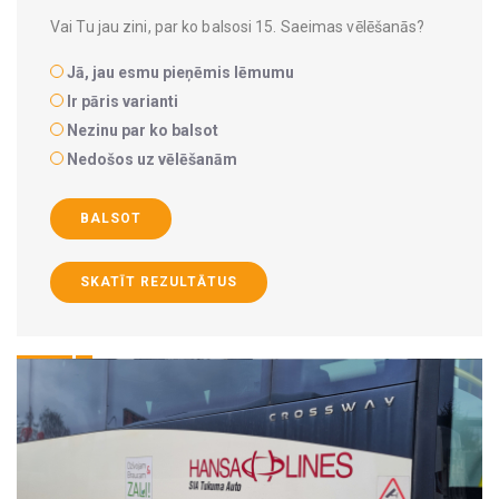
Vai Tu jau zini, par ko balsosi 15. Saeimas vēlēšanās?
Jā, jau esmu pieņēmis lēmumu
Ir pāris varianti
Nezinu par ko balsot
Nedošos uz vēlēšanām
BALSOT
SKATĪT REZULTĀTUS