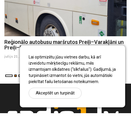
8
Reģionālo autobusu maršrutos Preiļi–Varakļāni un
P
Preiļi–Rudzāti no augusta būs izmaiņas
i
julijs 21 , 2026
ju
Lai optimizētu jūsu vietnes darbu, kā arī
izveidotu mērķtiecīgu reklāmu, mēs
izmantojam sīkdatnes ("sīkfailus"). Gadījumā, ja
turpināsiet izmantot šo vietni, jūs automātiski
piekrītat failu lietošanas noteikumiem.
Akceptēt un turpināt