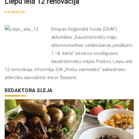
Liepu ielā 12 renovācija
0 Komentāri
Eiropas Reģionālā fonda (ERAF)
aktivitātes „Daudzdzīvokļu māju
siltumnoturības uzlabošanas pasākumi
1.–8. kārta" ietvaros noslēgusies
daudzdzīvokļu mājas Preiļos, Liepu ielā
12 renovācija, informēja SIA „Preiļu saimnieks" sabiedrisko
attiecību speciāliste Inese Šņepste.
REDAKTORA SLEJA