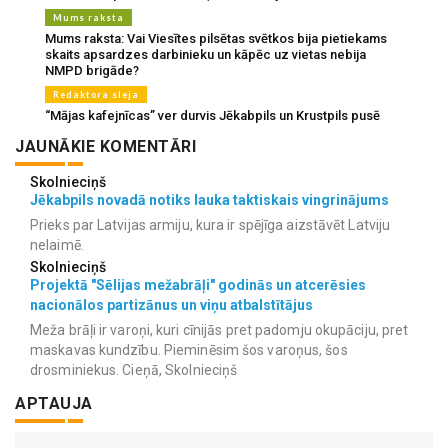
Mums raksta
Mums raksta: Vai Viesītes pilsētas svētkos bija pietiekams
skaits apsardzes darbinieku un kāpēc uz vietas nebija
NMPD brigāde?
Redaktora sleja
“Mājas kafejnīcas” ver durvis Jēkabpils un Krustpils pusē
JAUNĀKIE KOMENTĀRI
Skolnieciņš
Jēkabpils novadā notiks lauka taktiskais vingrinājums
Prieks par Latvijas armiju, kura ir spējīga aizstāvēt Latviju
nelaimē.
Skolnieciņš
Projektā "Sēlijas mežabrāļi" godinās un atcerēsies
nacionālos partizānus un viņu atbalstītājus
Meža brāļi ir varoņi, kuri cīnijās pret padomju okupāciju, pret
maskavas kundzību. Pieminēsim šos varoņus, šos
drosminiekus. Cieņā, Skolnieciņš
APTAUJA