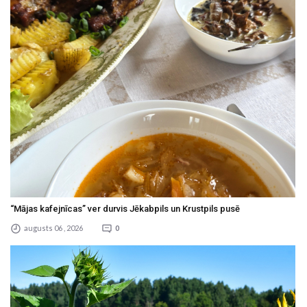
“Mājas kafejnīcas” ver durvis Jēkabpils un Krustpils pusē
augusts 06 , 2026
0