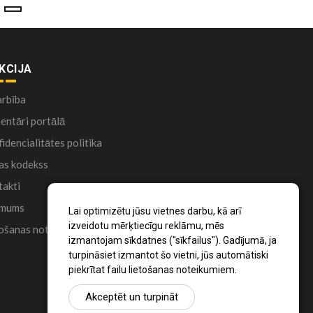
KCIJA
arbība
ntāri portālā
idencialitātes politika
as kodekss
akti
 mums
Lai optimizētu jūsu vietnes darbu, kā arī
izveidotu mērķtiecīgu reklāmu, mēs
ošanas noteikumi
izmantojam sīkdatnes ("sīkfailus"). Gadījumā, ja
turpināsiet izmantot šo vietni, jūs automātiski
piekrītat failu lietošanas noteikumiem.
Akceptēt un turpināt