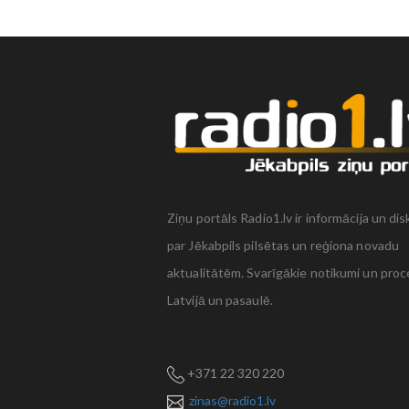
Ziņu portāls Radio1.lv ir informācija un dis
par Jēkabpils pilsētas un reģiona novadu
aktualitātēm. Svarīgākie notikumi un proc
Latvijā un pasaulē.
+371 22 320 220
zinas@radio1.lv