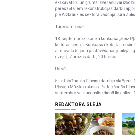
ekskavatoru un grunts izvešanu vai izlīdzi
paredzētajiem rekonstrukcijas darbu apjom
pie Aizkraukles sektora vadītāja Jura Zālīš
Turpinām ziņas
18. septembrī izskanēja konkursa „Reiz P
kultūras centrā. Konkurss rīkots, lai mudin
ar novada 5 gadu pastāvēšanas jubilejas ga
dzejoļi, 7 prozas darbi, 20 haikas.
Un vēl
5. oktobrī notiks Pļaviņu dambja skrējiens
Pļaviņu Mūzikas skolas. Pieteikšanās Pļa
septembra vai sacensību dienā līdz plkst. 
REDAKTORA SLEJA