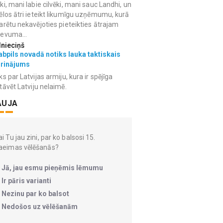
ki, mani labie cilvēki, mani sauc Landhi, un
ēlos ātri ieteikt likumīgu uzņēmumu, kurā
arētu nekavējoties pieteikties ātrajam
devuma...
lnieciņš
bpils novadā notiks lauka taktiskais
grinājums
ks par Latvijas armiju, kura ir spējīga
tāvēt Latviju nelaimē.
AUJA
i Tu jau zini, par ko balsosi 15.
aeimas vēlēšanās?
Jā, jau esmu pieņēmis lēmumu
Ir pāris varianti
Nezinu par ko balsot
Nedošos uz vēlēšanām