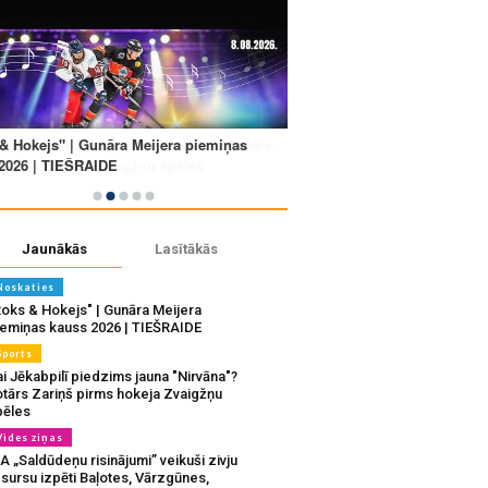
Jaunākās
Lasītākās
Noskaties
Roks & Hokejs" | Gunāra Meijera
iemiņas kauss 2026 | TIEŠRAIDE
Sports
i Jēkabpilī piedzims jauna "Nirvāna"?
otārs Zariņš pirms hokeja Zvaigžņu
pēles
Vides ziņas
A „Saldūdeņu risinājumi” veikuši zivju
sursu izpēti Baļotes, Vārzgūnes,