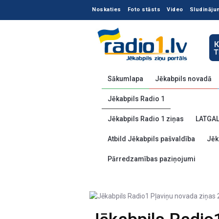
Noskaties
Foto stāsts
Video
Sludināju
Sākumlapa
Jēkabpils novadā
Jēkabpils Radio 1
Jēkabpils Radio 1 ziņas
LATGA
Atbild Jēkabpils pašvaldība
Jēk
Pārredzamības paziņojumi