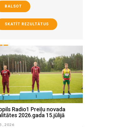
BALSOT
SKATĪT REZULTĀTUS
pils Radio1 Preiļu novada
Jēkabpils Radio1 Līvā
litātes 2026.gada 15.jūlijā
aktualitātes 2026.gada 
15 , 2026
julijs 14 , 2026