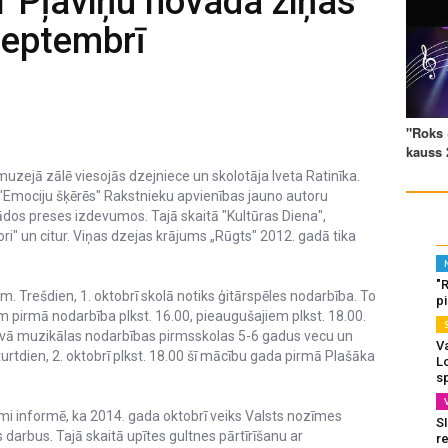
1 Pļaviņu novada ziņas
septembrī
uzejā zālē viesojās dzejniece un skolotāja Iveta Ratinīka.
 "Emociju šķērēs" Rakstnieku apvienības jauno autoru
ādos preses izdevumos. Tajā skaitā "Kultūras Diena",
ri" un citur. Viņas dzejas krājums „Rūgts" 2012. gadā tika
"
. Trešdien, 1. oktobrī skolā notiks ģitārspēles nodarbība. To
p
em pirmā nodarbība plkst. 16.00, pieaugušajiem plkst. 18.00.
āvā muzikālas nodarbības pirmsskolas 5-6 gadus vecu un
Va
urtdien, 2. oktobrī plkst. 18.00 šī mācību gada pirmā Plašāka
L
s
i informē, ka 2014. gada oktobrī veiks Valsts nozīmes
SI
darbus. Tajā skaitā upītes gultnes pārtīrīšanu ar
re