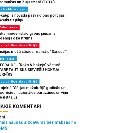
ecmuižas un Zuju ezerā (FOTO)
Pašvaldību ziņas
ēkabpils novada pašvaldības policijas
veiktais jūlijā
Vides ziņas
ākamnedēļ īslaicīgi būs jaušams
udenīgs dzestrums
Sabiedrības ziņas Sēlijā
usējas mežā sācies festivāls "Sansusī"
Noskaties
IEŠRAIDE | "Roks & hokejs" vēsturē –
TARPTAUTISKS SIEVIEŠU HOKEJA
URNĪRS!
Sabiedrības ziņas Sēlijā
ojektā "Sēlijas mežabrāļi" godinās un
tcerēsies nacionālos partizānus un viņu
balstītājus
ĀKIE KOMENTĀRI
dhi
mais naudas aizdevums bez maksas no
SMS