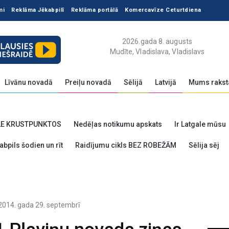
mi
Reklāma Jēkabpilī
Reklāma portālā
Komercavīze Ceturtdiena
2026.gada 8. augusts
Mudīte, Vladislava, Vladislavs
Līvānu novadā
Preiļu novadā
Sēlijā
Latvijā
Mums rakst
LE KRUSTPUNKTOS
Nedēļas notikumu apskats
Ir Latgale mūsu
abpils šodien un rīt
Raidījumu cikls BEZ ROBEŽĀM
Sēlija sēj