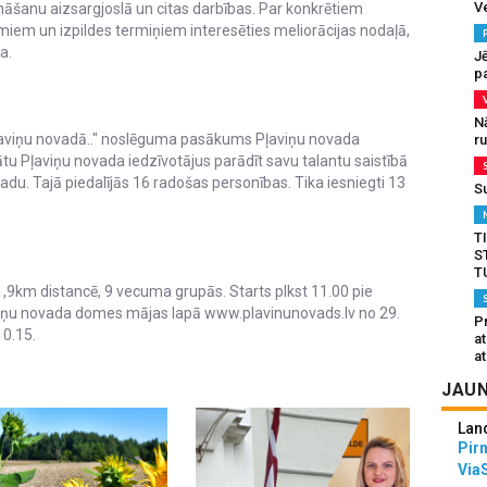
V
nāšanu aizsargjoslā un citas darbības. Par konkrētiem
iem un izpildes termiņiem interesēties meliorācijas nodaļā,
a.
J
pa
N
ļaviņu novadā.." noslēguma pasākums Pļaviņu novada
r
ātu Pļaviņu novada iedzīvotājus parādīt savu talantu saistībā
du. Tajā piedalījās 16 radošas personības. Tika iesniegti 13
S
T
S
T
 1,9km distancē, 9 vecuma grupās. Starts plkst 11.00 pie
viņu novada domes mājas lapā www.plavinunovads.lv no 29.
Pr
10.15.
a
at
JAUN
Lan
Pir
Via