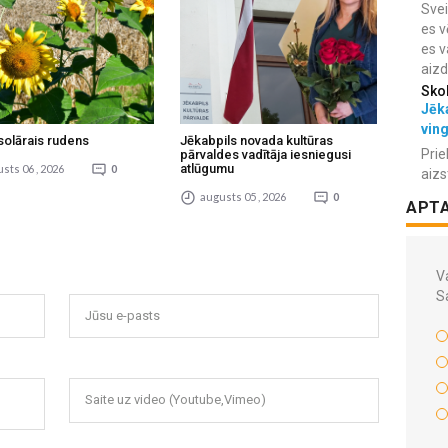
Svei
es v
es v
aiz
Sko
Jēka
vin
solārais rudens
Jēkabpils novada kultūras
Prie
pārvaldes vadītāja iesniegusi
atlūgumu
sts 06 , 2026
0
aizs
augusts 05 , 2026
0
APT
Va
S
Jūsu e-pasts
Saite uz video (Youtube,Vimeo)