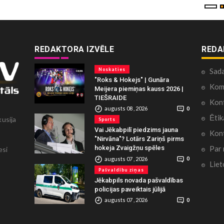
REDAKTORA IZVĒLE
REDA
Noskaties
Sad
"Roks & Hokejs" | Gunāra
Kome
Meijera piemiņas kauss 2026 |
TIEŠRAIDE
Konf
augusts 08 , 2026
0
Ētik
kusija
Sports
Vai Jēkabpilī piedzims jauna
Kont
"Nirvāna"? Lotārs Zariņš pirms
Par
hokeja Zvaigžņu spēles
esi
augusts 07 , 2026
0
Liet
Pašvaldību ziņas
Jēkabpils novada pašvaldības
policijas paveiktais jūlijā
augusts 07 , 2026
0