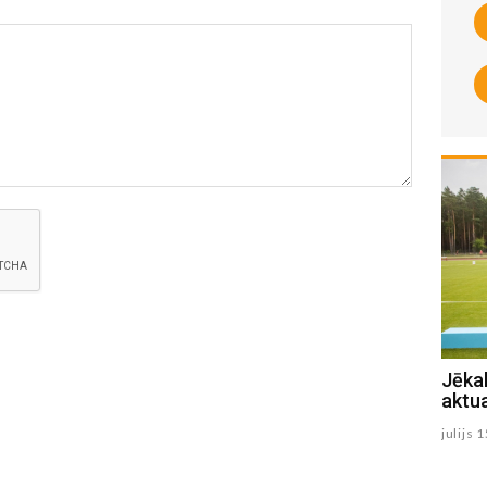
Jēkabpils Radio1 Preiļu novada
Jēkab
aktualitātes 2026.gada 22.jūlijā
aktua
julijs 22 , 2026
julijs 