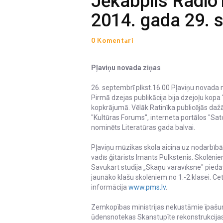
Jēkabpils Radio
2014. gada 29. 
0 Komentāri
Pļaviņu novada ziņas
26. septembrī plkst.16.00 Pļaviņu novada m
Pirmā dzejas publikācija bija dzejoļu kopa
kopkrājumā. Vēlāk Ratinīka publicējās daž
"Kultūras Forums", interneta portālos "Sato
nominēts Literatūras gada balvai.
Pļaviņu mūzikas skola aicina uz nodarbībām
vadīs ģitārists Imants Pulkstenis. Skolēni
Savukārt studija „Skaņu varavīksne" pied
jaunāko klašu skolēniem no 1.-2.klasei. Cet
informācija
www.pms.lv
.
Zemkopības ministrijas nekustāmie īpašum
ūdensnotekas Skanstupīte rekonstrukcijas 