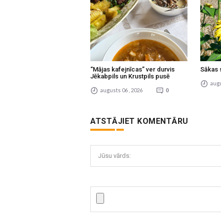
“Mājas kafejnīcas” ver durvis
Sākas 
Jēkabpils un Krustpils pusē
augu
augusts 06 , 2026
0
ATSTĀJIET KOMENTĀRU
Jūsu vārds: