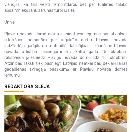
vienojās, ka tiks veikti remontdarbi, bet par tualetes tālāko
apsaimniekošanu sarunas turpināsies.
Un vēl
Pļaviņu novada dome aicina iesniegt iesniegumus par atzinības
izteikšanu personām par ieguldīto darbu Pļaviņu novada
iedzīvotāju garīgās un materiālās labklājības celšanā un Pļaviņu
novada attīstībā. Iesniegumi līdz katra gada 15. oktobrim
rakstveidā jāiesniedz Pļaviņu novada domē līdz 15. oktobrim.
Atzinības raksti tiek pasniegti Latvijas neatkarības deklarēšanas
gadadienas svinīgajā pasākumā ar Pļaviņu novada domes
lēmumu.
REDAKTORA SLEJA