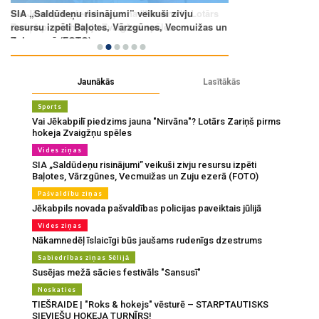
Jaunākās
Lasītākās
Sports
Vai Jēkabpilī piedzims jauna "Nirvāna"? Lotārs Zariņš pirms
hokeja Zvaigžņu spēles
Vides ziņas
SIA „Saldūdeņu risinājumi” veikuši zivju resursu izpēti
Baļotes, Vārzgūnes, Vecmuižas un Zuju ezerā (FOTO)
Pašvaldību ziņas
Jēkabpils novada pašvaldības policijas paveiktais jūlijā
Vides ziņas
Nākamnedēļ īslaicīgi būs jaušams rudenīgs dzestrums
Sabiedrības ziņas Sēlijā
Susējas mežā sācies festivāls "Sansusī"
Noskaties
TIEŠRAIDE | "Roks & hokejs" vēsturē – STARPTAUTISKS
SIEVIEŠU HOKEJA TURNĪRS!