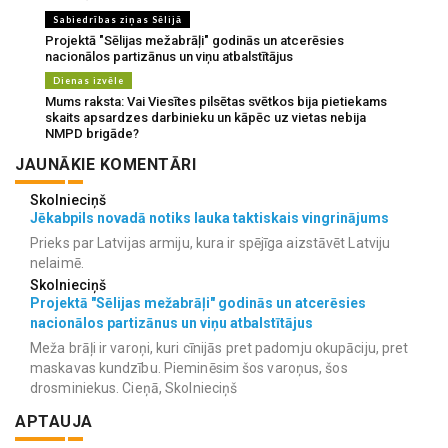
Sabiedrības ziņas Sēlijā
Projektā "Sēlijas mežabrāļi" godinās un atcerēsies
nacionālos partizānus un viņu atbalstītājus
Dienas izvēle
Mums raksta: Vai Viesītes pilsētas svētkos bija pietiekams
skaits apsardzes darbinieku un kāpēc uz vietas nebija
NMPD brigāde?
JAUNĀKIE KOMENTĀRI
Skolnieciņš
Jēkabpils novadā notiks lauka taktiskais vingrinājums
Prieks par Latvijas armiju, kura ir spējīga aizstāvēt Latviju
nelaimē.
Skolnieciņš
Projektā "Sēlijas mežabrāļi" godinās un atcerēsies
nacionālos partizānus un viņu atbalstītājus
Meža brāļi ir varoņi, kuri cīnijās pret padomju okupāciju, pret
maskavas kundzību. Pieminēsim šos varoņus, šos
drosminiekus. Cieņā, Skolnieciņš
APTAUJA