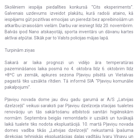
Skolēniem iespēja piedalīties konkursā ''Cits eksperiments''.
Galvenais uzdevums izveidot plakātu, kurā radoši ataino, kā
iespējams gūt pozitīvas emocijas un pieredzi bez apreibinošām un
atkarību izraisošām vielām. Darbu var iesniegt līdz 20. novembrim.
Balvās ipod Nano atskaņotāji, sporta inventārs un dāvanu kartes
aktīvai atpūtai. Sīkāk par to Valsts policijas mājas lapā.
Turpinām ziņas
Sakarā ar laika prognozi un vidējo āra temperatūras
pazemināšanos laika posmā no 4. oktobra līdz 6. oktobrim līdz
+8ºC un zemāk, apkures sezona Pļaviņu pilsētā un Vietalvas
pagastā tiks uzsākta rītdien. Tā informē SIA ''Pļaviņu komunālie
pakalpojumi''.
Pļaviņu novada dome jau divu gadu garumā ar A/S „Latvijas
dzelzceļš" veikusi saraksti par Pļaviņu dzelzceļa stacijas tualetes
renovāciju un tās sakārtošanu atbilstoši sanitāri higiēniskām
normām. Septembra beigās remontdarbi ir uzsākti un tuvākajā
laikā tualete tiks nodota ekspluatācijā. 10. martā Pļaviņu novada
domes vadība tikās „Latvijas dzelzceļš" nekustamā īpašuma
direkcijas tehniskās ekspluatācijas daļas vadītāju Ivaru Vīnavu un