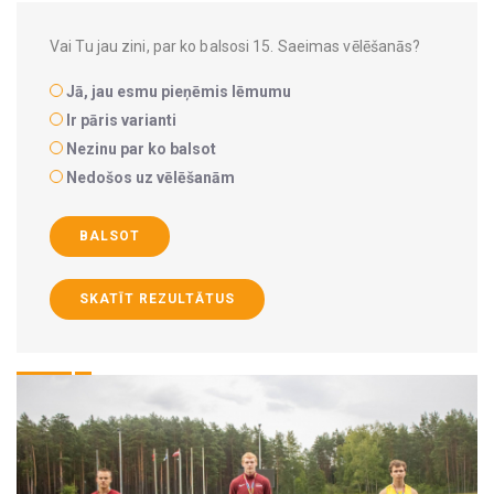
Vai Tu jau zini, par ko balsosi 15. Saeimas vēlēšanās?
Jā, jau esmu pieņēmis lēmumu
Ir pāris varianti
Nezinu par ko balsot
Nedošos uz vēlēšanām
BALSOT
SKATĪT REZULTĀTUS