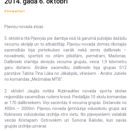
2014. gada 6. oktobrī
0 Komentāri
Pļaviņu novada ziņas
5. oktobra rītā Pļaviņās pie dambja visā tā garumā pulcējās dažādu
vecumu skrējēji un to atbalstītāji. Pļaviņu novada domes rīkotajās
sacensībās bija pieteikušies vairāk nekā simts dalībnieki –
novadnieki, sportisti no citām pilsētām, piemēram, Madonas.
Dalībnieki startēja deviņās vecuma grupās, veica 1,9 kilometru
garu distanci. Ātrākie sacensību dalībnieki bija grupas S12
pārstāve Tabita Tīna Lūka no Jēkabpils, vīriešiem - Andris Jubelis
no komandas „Mežmalas MTB".
2. oktobrī Jaujās notika Aizkraukles novada sporta skolas
reģionālās sacensības rudens krosā. Piedalījās 10 skolu komandas
ar 170 dalībniekiem. Viņi sacentās 4 vecuma grupās. Distancēs no
400m – 2000m. Pļaviņu novada ģimnāzija vidusskolu grupā aiz
Kokneses vidusskolas izcīnīja otro vietu. No pļaviņiešiem vislabāk
veicās Kristapam Ostrovskim un Sonorai Balodei, kuri savās
grupās izcīnīja uzvaras.