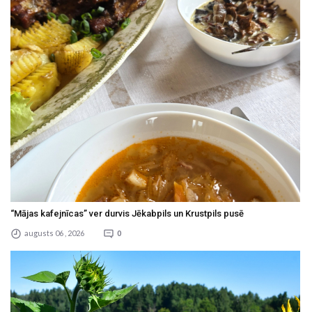
“Mājas kafejnīcas” ver durvis Jēkabpils un Krustpils pusē
augusts 06 , 2026
0