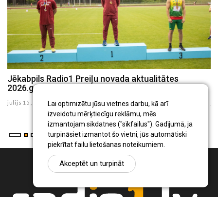
Jēkabpils Radio1 Preiļu novada aktualitātes
J
2026.gada 15.jūlijā
2
julijs 15 , 2026
ju
Lai optimizētu jūsu vietnes darbu, kā arī
izveidotu mērķtiecīgu reklāmu, mēs
izmantojam sīkdatnes ("sīkfailus"). Gadījumā, ja
turpināsiet izmantot šo vietni, jūs automātiski
piekrītat failu lietošanas noteikumiem.
Akceptēt un turpināt