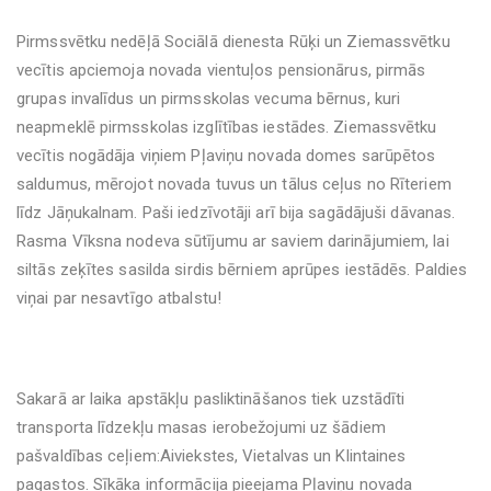
Pirmssvētku nedēļā Sociālā dienesta Rūķi un Ziemassvētku
vecītis apciemoja novada vientuļos pensionārus, pirmās
grupas invalīdus un pirmsskolas vecuma bērnus, kuri
neapmeklē pirmsskolas izglītības iestādes. Ziemassvētku
vecītis nogādāja viņiem Pļaviņu novada domes sarūpētos
saldumus, mērojot novada tuvus un tālus ceļus no Rīteriem
līdz Jāņukalnam. Paši iedzīvotāji arī bija sagādājuši dāvanas.
Rasma Vīksna nodeva sūtījumu ar saviem darinājumiem, lai
siltās zeķītes sasilda sirdis bērniem aprūpes iestādēs. Paldies
viņai par nesavtīgo atbalstu!
Sakarā ar laika apstākļu pasliktināšanos tiek uzstādīti
transporta līdzekļu masas ierobežojumi uz šādiem
pašvaldības ceļiem:Aiviekstes, Vietalvas un Klintaines
pagastos. Sīkāka informācija pieejama Pļaviņu novada