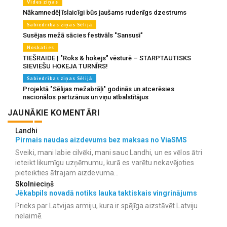
Vides ziņas
Nākamnedēļ īslaicīgi būs jaušams rudenīgs dzestrums
Sabiedrības ziņas Sēlijā
Susējas mežā sācies festivāls "Sansusī"
Noskaties
TIEŠRAIDE | "Roks & hokejs" vēsturē – STARPTAUTISKS
SIEVIEŠU HOKEJA TURNĪRS!
Sabiedrības ziņas Sēlijā
Projektā "Sēlijas mežabrāļi" godinās un atcerēsies
nacionālos partizānus un viņu atbalstītājus
JAUNĀKIE KOMENTĀRI
Landhi
Pirmais naudas aizdevums bez maksas no ViaSMS
Sveiki, mani labie cilvēki, mani sauc Landhi, un es vēlos ātri
ieteikt likumīgu uzņēmumu, kurā es varētu nekavējoties
pieteikties ātrajam aizdevuma...
Skolnieciņš
Jēkabpils novadā notiks lauka taktiskais vingrinājums
Prieks par Latvijas armiju, kura ir spējīga aizstāvēt Latviju
nelaimē.