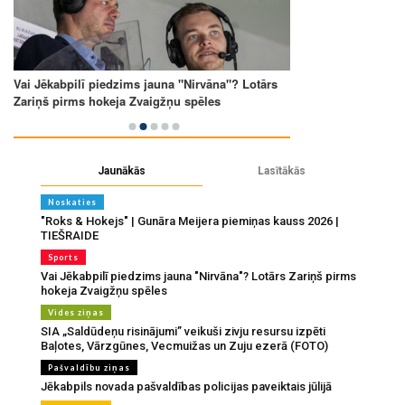
Jaunākās
Lasītākās
Noskaties
"Roks & Hokejs" | Gunāra Meijera piemiņas kauss 2026 |
TIEŠRAIDE
Sports
Vai Jēkabpilī piedzims jauna "Nirvāna"? Lotārs Zariņš pirms
hokeja Zvaigžņu spēles
Vides ziņas
SIA „Saldūdeņu risinājumi” veikuši zivju resursu izpēti
Baļotes, Vārzgūnes, Vecmuižas un Zuju ezerā (FOTO)
Pašvaldību ziņas
Jēkabpils novada pašvaldības policijas paveiktais jūlijā