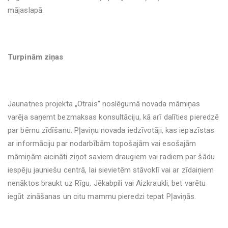
mājaslapā.
Turpinām ziņas
Jaunatnes projekta „Otrais” noslēgumā novada māmiņas
varēja saņemt bezmaksas konsultāciju, kā arī dalīties pieredzē
par bērnu zīdīšanu. Pļaviņu novada iedzīvotāji, kas iepazīstas
ar informāciju par nodarbībām topošajām vai esošajām
māmiņām aicināti ziņot saviem draugiem vai radiem par šādu
iespēju jauniešu centrā, lai sievietēm stāvoklī vai ar zīdaiņiem
nenāktos braukt uz Rīgu, Jēkabpili vai Aizkraukli, bet varētu
iegūt zināšanas un citu mammu pieredzi tepat Pļaviņās.