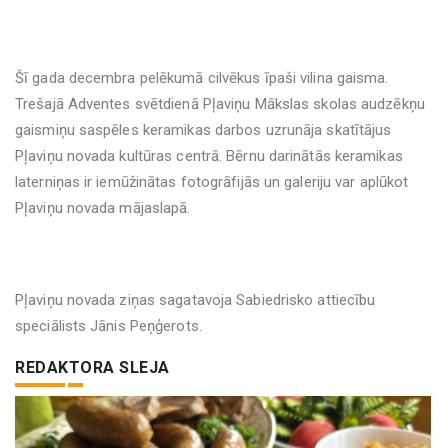
Šī gada decembra pelēkumā cilvēkus īpaši vilina gaisma.
Trešajā Adventes svētdienā Pļaviņu Mākslas skolas audzēkņu
gaismiņu saspēles keramikas darbos uzrunāja skatītājus
Pļaviņu novada kultūras centrā. Bērnu darinātās keramikas
laterniņas ir iemūžinātas fotogrāfijās un galeriju var aplūkot
Pļaviņu novada mājaslapā.
Pļaviņu novada ziņas sagatavoja Sabiedrisko attiecību
speciālists Jānis Peņģerots.
REDAKTORA SLEJA