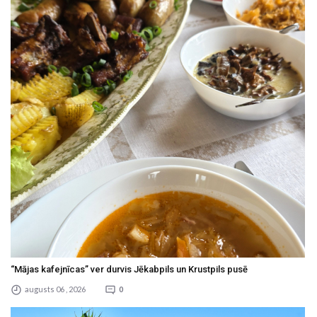
“Mājas kafejnīcas” ver durvis Jēkabpils un Krustpils pusē
augusts 06 , 2026
0