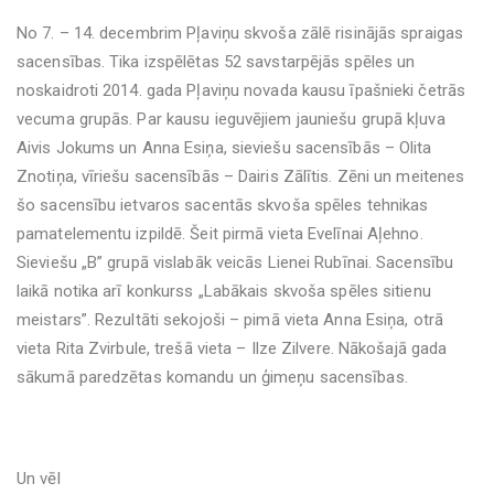
No 7. – 14. decembrim Pļaviņu skvoša zālē risinājās spraigas
sacensības. Tika izspēlētas 52 savstarpējās spēles un
noskaidroti 2014. gada Pļaviņu novada kausu īpašnieki četrās
vecuma grupās. Par kausu ieguvējiem jauniešu grupā kļuva
Aivis Jokums un Anna Esiņa, sieviešu sacensībās – Olita
Znotiņa, vīriešu sacensībās – Dairis Zālītis. Zēni un meitenes
šo sacensību ietvaros sacentās skvoša spēles tehnikas
pamatelementu izpildē. Šeit pirmā vieta Evelīnai Aļehno.
Sieviešu „B” grupā vislabāk veicās Lienei Rubīnai. Sacensību
laikā notika arī konkurss „Labākais skvoša spēles sitienu
meistars”. Rezultāti sekojoši – pimā vieta Anna Esiņa, otrā
vieta Rita Zvirbule, trešā vieta – Ilze Zilvere. Nākošajā gada
sākumā paredzētas komandu un ģimeņu sacensības.
Un vēl