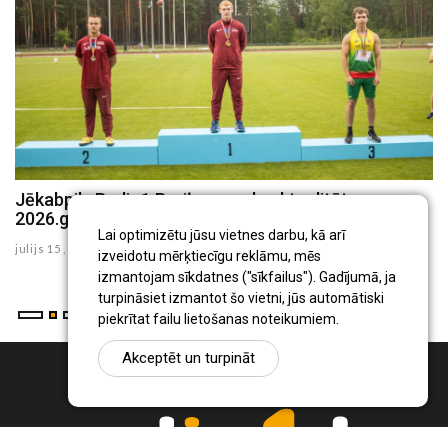
Jēkabpils Radio1 Preiļu novada aktualitātes
J
2026.gada 15.jūlijā
2
Lai optimizētu jūsu vietnes darbu, kā arī
julijs 15 , 2026
ju
izveidotu mērķtiecīgu reklāmu, mēs
izmantojam sīkdatnes ("sīkfailus"). Gadījumā, ja
turpināsiet izmantot šo vietni, jūs automātiski
piekrītat failu lietošanas noteikumiem.
Akceptēt un turpināt