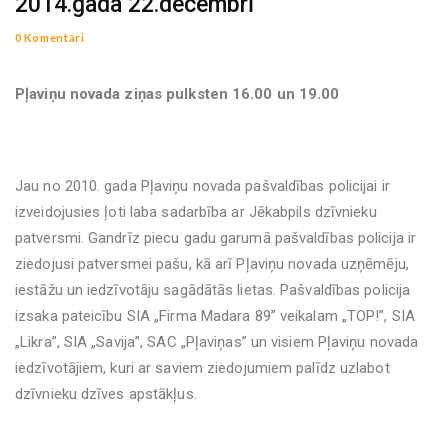
2014.gada 22.decembrī
0 Komentāri
Pļaviņu novada ziņas pulksten 16.00 un 19.00
Jau no 2010. gada Pļaviņu novada pašvaldības policijai ir
izveidojusies ļoti laba sadarbība ar Jēkabpils dzīvnieku
patversmi. Gandrīz piecu gadu garumā pašvaldības policija ir
ziedojusi patversmei pašu, kā arī Pļaviņu novada uzņēmēju,
iestāžu un iedzīvotāju sagādātās lietas. Pašvaldības policija
izsaka pateicību SIA „Firma Madara 89” veikalam „TOP!”, SIA
„Likra”, SIA „Savija”, SAC „Pļaviņas” un visiem Pļaviņu novada
iedzīvotājiem, kuri ar saviem ziedojumiem palīdz uzlabot
dzīvnieku dzīves apstākļus.