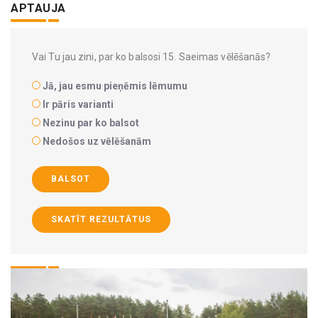
APTAUJA
Vai Tu jau zini, par ko balsosi 15. Saeimas vēlēšanās?
Jā, jau esmu pieņēmis lēmumu
Ir pāris varianti
Nezinu par ko balsot
Nedošos uz vēlēšanām
BALSOT
SKATĪT REZULTĀTUS