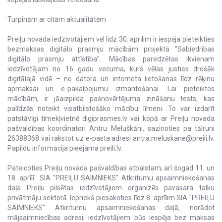
Turpinām ar citām aktualitātēm
Preiļu novada iedzīvotājiem vēl līdz 30. aprīlim ir iespēja pieteikties
bezmaksas digitālo prasmju mācībām projektā “Sabiedrības
digitālo prasmju attīstība”. Mācības paredzētas ikvienam
iedzīvotājam no 16 gadu vecuma, kurš vēlas justies drošāk
digitālajā vidē – no datora un interneta lietošanas līdz rēķinu
apmaksai un e-pakalpojumu izmantošanai. Lai pieteiktos
mācībām, ir jāaizpilda pašnovērtējuma zināšanu tests, kas
palīdzēs noteikt visatbilstošāko mācību līmeni. To var izdarīt
patstāvīgi tīmekļvietnē digiprasmes.lv vai kopā ar Preiļu novada
pašvaldības koordinatori Antru Meluškāni, sazinoties pa tālruni
26388368 vai rakstot uz e-pasta adresi antra.meluskane@preili.lv.
Papildu informācija pieejama preili.lv.
Pateicoties Preiļu novada pašvaldības atbalstam, arī šogad 11. un
18. aprīlī SIA "PREIĻU SAIMNIEKS" Atkritumu apsaimniekošanas
daļa Preiļu pilsētas iedzīvotājiem organizēs pavasara talku
privātmāju sektorā. Iepriekš piesakoties līdz 8. aprīlim SIA "PREIĻU
SAIMNIEKS" Atkritumu apsaimniekošanas daļā, norādot
mājsaimniecības adresi, iedzīvotājiem būs iespēja bez maksas