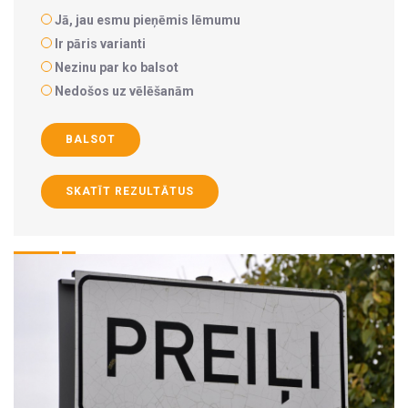
Jā, jau esmu pieņēmis lēmumu
Ir pāris varianti
Nezinu par ko balsot
Nedošos uz vēlēšanām
BALSOT
SKATĪT REZULTĀTUS