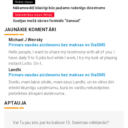
Vides ziņas
Nākamnedēļ īslaicīgi būs jaušams rudenīgs dzestrums
Sabiedrības ziņas Sēlijā
Susējas mežā sācies festivāls "Sansusī"
JAUNĀKIE KOMENTĀRI
Michael J Weirsky
Pirmais naudas aizdevums bez maksas no ViaSMS
Hello people, I want to share my testimony with all of you. I
have daily 9 to 5 jobs but while I work, I try my luck at playing
instant Lotto. On t...
Landhi
Pirmais naudas aizdevums bez maksas no ViaSMS
Sveiki, mani labie cilvēki, mani sauc Landhi, un es vēlos ātri
ieteikt likumīgu uzņēmumu, kurā es varētu nekavējoties
pieteikties ātrajam aizdevuma...
APTAUJA
Vai Tu jau zini, par ko balsosi 15. Saeimas vēlēšanās?