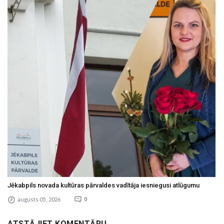
Jēkabpils novada kultūras pārvaldes vadītāja iesniegusi atlūgumu
augusts 05 , 2026
0
ATSTĀJIET KOMENTĀRU