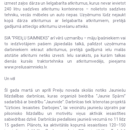
izmest zaļos dārza un lielgabarīta atkritumus, kurus nevar ievietot
240 litru sadzīves atkritumu konteineros – nolietoto sadzīves
tehniku, vecās mēbeles un auto riepas. Uzņēmums lūdz nejaukt
kopā dārza atkritumus ar lielgabarīta atkritumiem, pretējā
gadījumā attiecīgo atkritumu izvešanu atteiks.
SIA “PREIĻU SAIMNIEKS” arī vērš uzmanību – māju īpašniekiem vai
to iedzīvotājiem pašiem jāpiedalās talkā, palīdzot uzņēmuma
darbiniekiem iekraut atkritumus, pretējā gadījumā ielu malās
atstātie atkritumi netiks izvesti. Ielu saraksts, pa kurām talkas
dienās kursēs traktortehnika un atkritumvedējs, pieejams
www.preilusaimnieks.lv.
Un vēl
Šī gada martā un aprīlī Preiļu novada skolās notiks Jauniešu
līdzdalības darbnīcas, kuras organizē biedrība “Jaunie Spārni”
sadarbībā ar biedrību “Jaunvide”. Darbnīcas tiek īstenotas projektā
“Uzticies. Iesaisties. Darbojies.”, lai veicinātu jauniešu izpratni par
pilsonisko līdzdalību un motivētu viņus aktīvāk iesaistīties
sabiedrības dzīvē. Darbnīcās piedalīsies jaunieši vecumā no 11 līdz
15 gadiem. Plānots, ka aktivitātēs kopumā iesaistīsies 120–150