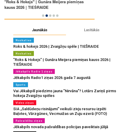
Jaunākās
Lasītākās
Noskaties
Roks & hokejs 2026 | Zvaigžņu spēle | TIEŠRAIDE
Noskaties
"Roks & Hokejs" | Gunāra Meijera piemiņas kauss 2026 |
TIEŠRAIDE
Jēkabpils Radio 1 ziņas
Jēkabpils Radio1 ziņas 2026.gada 7.augustā
Sports
Vai Jēkabpilī piedzims jauna "Nirvāna"? Lotārs Zariņš pirms
hokeja Zvaigžņu spēles
Vides ziņas
SIA „Saldūdeņu risinājumi” veikuši zivju resursu izpēti
Baļotes, Vārzgūnes, Vecmuižas un Zuju ezerā (FOTO)
Pašvaldību ziņas
Jēkabpils novada pašvaldības policijas paveiktais jūlijā