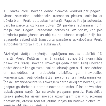
13. martā Preiļu novada dome pieņēma lēmumu par pagaidu
vietas noteikšanu sabiedriskā transporta pieturai, saistībā ar
būvdarbiem Preiļu autoostas teritorijā. Pagaidu Preiļu autoostas
darbība pārcelta uz Raiņa bulvāri 28, piekļuve laukumam no 1.
maija ielas. Pagaidu autoostas darbosies līdz brīdim, kad pēc
būvdarbu pabeigšanas un objekta nodošanas ekspluatācijā būs
atjaunota sabiedriskā transporta pasažieru apkalpošana Preiļu
autoostas teritorijā Tirgus laukumā 9A.
Atzīmējot vietējo uzņēmēju ieguldījumu novada attīstībā, 13.
martā Preiļu Kultūras namā svinīgā atmosfērā norisinājās
pasākums “Preiļu novada Uzņēmēju gada balle”. Preiļu novada
pašvaldība uz kopīgu svētku vakaru aicināja gan akciju sabiedrības
un sabiedrības ar ierobežotu atbildību, gan individuālos
komersantus, pašnodarbinātās personas un lauksaimniekus.
Īpaša uzmanība veltīta 25 lielākajiem darba devējiem novadā, kuru
godprātīgā darbība ir pamats novada attīstībai. Pilns pašvaldības
apbalvojumu saņēmēju saraksts pieejams preili.lv. Pašvaldība
izsaka pateicību visiem novada uzņēmējiem par viņu ikdienas
neatlaidību, drosmi realizēt jaunas idejas un būtisko pienesumu
kopējās labklājības veidošanā.