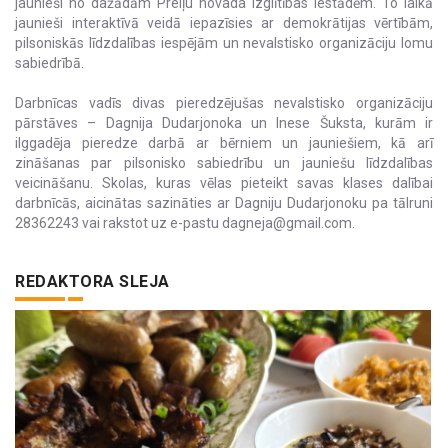
jaunieši no dažādām Preiļu novada izglītības iestādēm. To laikā
jaunieši interaktīvā veidā iepazīsies ar demokrātijas vērtībām,
pilsoniskās līdzdalības iespējām un nevalstisko organizāciju lomu
sabiedrībā.
Darbnīcas vadīs divas pieredzējušas nevalstisko organizāciju
pārstāves – Dagnija Dudarjonoka un Inese Šuksta, kurām ir
ilggadēja pieredze darbā ar bērniem un jauniešiem, kā arī
zināšanas par pilsonisko sabiedrību un jauniešu līdzdalības
veicināšanu. Skolas, kuras vēlas pieteikt savas klases dalībai
darbnīcās, aicinātas sazināties ar Dagniju Dudarjonoku pa tālruni
28362243 vai rakstot uz e-pastu dagneja@gmail.com.
REDAKTORA SLEJA