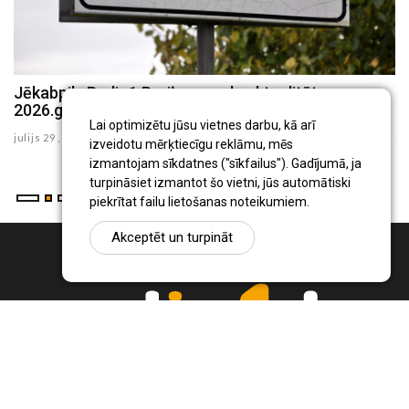
Jēkabpils Radio1 Preiļu novada aktualitātes
J
2026.gada 29.jūlijā
2
Lai optimizētu jūsu vietnes darbu, kā arī
julijs 29 , 2026
ju
izveidotu mērķtiecīgu reklāmu, mēs
izmantojam sīkdatnes ("sīkfailus"). Gadījumā, ja
turpināsiet izmantot šo vietni, jūs automātiski
piekrītat failu lietošanas noteikumiem.
Akceptēt un turpināt