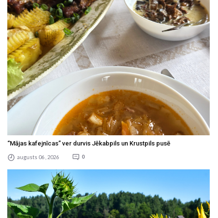
“Mājas kafejnīcas” ver durvis Jēkabpils un Krustpils pusē
augusts 06 , 2026
0