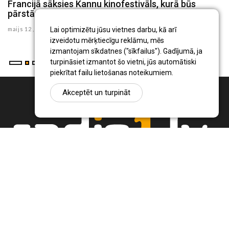
Francijā sāksies Kannu kinofestivāls, kurā būs
Ba
pārstāvēta arī Latvija
V
Lai optimizētu jūsu vietnes darbu, kā arī
maijs 12 , 2026
ma
izveidotu mērķtiecīgu reklāmu, mēs
izmantojam sīkdatnes ("sīkfailus"). Gadījumā, ja
turpināsiet izmantot šo vietni, jūs automātiski
piekrītat failu lietošanas noteikumiem.
Akceptēt un turpināt
Ziņu portāls Radio1.lv ir informācija un diskusija par Jēkabpils
pilsētas un reģiona novadu aktualitātēm. Svarīgākie notikumi un
procesi Latvijā un pasaulē.