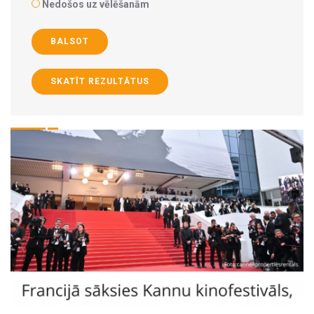
Nedošos uz vēlēšanām
BALSOT
SKATĪT REZULTĀTUS