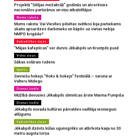
Projektā "Sēlijas mežabrāļi" godinās un atcerēsies
nacionālos partizānus un viņu atbalstītājus
Mums raksta
Mums raksta: Vai Viesītes pilsētas svētkos bija pietiekams
skaits apsardzes darbinieku un kāpēc uz vietas nebija
NMPD brigāde?
Sabiedrības ziņas
“Mājas kafejnīcas” ver durvis Jēkabpils un Krustpils pusē
Vides ziņas
Sākas solārais rudens
Sports
Sieviešu hokejs "Roks & hokejs" festivālā – saruna ar
Valteru Midegu
Dienas izvēle
Mūžībā devusies Jēkabpils slimnīcas ārste Marina Pumpiša
Dienas izvēle
Jēkabpils novada kultūras pārvaldes vadītāja iesniegusi
atlūgumu
Sabiedrības ziņas
Jēkabpilī dzēsts kūlas ugunsgrēks un atbrīvota kaija no 30
metru augsta torņa