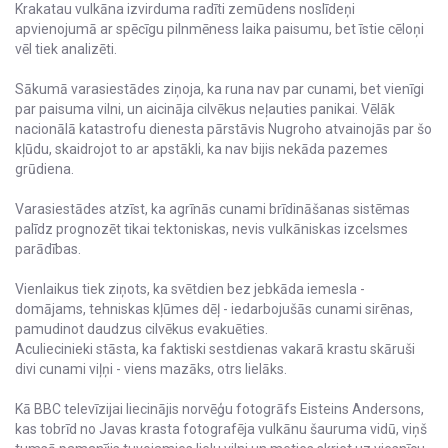
Krakatau vulkāna izvirduma radīti zemūdens noslīdeņi
apvienojumā ar spēcīgu pilnmēness laika paisumu, bet īstie cēloņi
vēl tiek analizēti.
Sākumā varasiestādes ziņoja, ka runa nav par cunami, bet vienīgi
par paisuma vilni, un aicināja cilvēkus neļauties panikai. Vēlāk
nacionālā katastrofu dienesta pārstāvis Nugroho atvainojās par šo
kļūdu, skaidrojot to ar apstākli, ka nav bijis nekāda pazemes
grūdiena.
Varasiestādes atzīst, ka agrīnās cunami brīdināšanas sistēmas
palīdz prognozēt tikai tektoniskas, nevis vulkāniskas izcelsmes
parādības.
Vienlaikus tiek ziņots, ka svētdien bez jebkāda iemesla -
domājams, tehniskas kļūmes dēļ - iedarbojušās cunami sirēnas,
pamudinot daudzus cilvēkus evakuēties.
Aculiecinieki stāsta, ka faktiski sestdienas vakarā krastu skāruši
divi cunami viļņi - viens mazāks, otrs lielāks.
Kā BBC televīzijai liecinājis norvēģu fotogrāfs Eisteins Andersons,
kas tobrīd no Javas krasta fotografēja vulkānu šauruma vidū, viņš