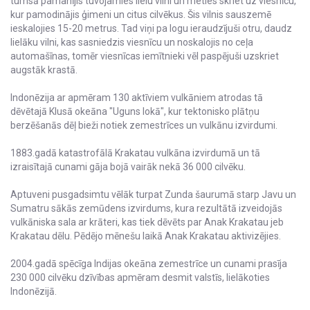
tumsā pamanījis tuvojamies lielu vilni un meties skriet uz viesnīcu,
kur pamodinājis ģimeni un citus cilvēkus. Šis vilnis sauszemē
ieskalojies 15-20 metrus. Tad viņi pa logu ieraudzījuši otru, daudz
lielāku vilni, kas sasniedzis viesnīcu un noskalojis no ceļa
automašīnas, tomēr viesnīcas iemītnieki vēl paspējuši uzskriet
augstāk krastā.
Indonēzija ar apmēram 130 aktīviem vulkāniem atrodas tā
dēvētajā Klusā okeāna "Uguns lokā", kur tektonisko plātņu
berzēšanās dēļ bieži notiek zemestrīces un vulkānu izvirdumi.
1883.gadā katastrofālā Krakatau vulkāna izvirdumā un tā
izraisītajā cunami gāja bojā vairāk nekā 36 000 cilvēku.
Aptuveni pusgadsimtu vēlāk turpat Zunda šaurumā starp Javu un
Sumatru sākās zemūdens izvirdums, kura rezultātā izveidojās
vulkāniska sala ar krāteri, kas tiek dēvēts par Anak Krakatau jeb
Krakatau dēlu. Pēdējo mēnešu laikā Anak Krakatau aktivizējies.
2004.gadā spēcīga Indijas okeāna zemestrīce un cunami prasīja
230 000 cilvēku dzīvības apmēram desmit valstīs, lielākoties
Indonēzijā.