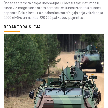
Šogad septembra beigās Indonēzijas Sulavesi salas rietumdaļu
skāra 7,5 magnitūdas stipra zemestrīce, kuras izraisītais cunami
nopostīja Palu pilsētu. Šajā dabas katastrofā gāja bojā vairāk nekā
2200 cilvēku un vismaz 220 000 palika bez pajumtes.
REDAKTORA SLEJA