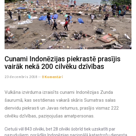
Cunami Indonēzijas piekrastē prasījis
vairāk nekā 200 cilvēku dzīvības
23 decembris 2018 --
0 Komentāri
Vulkāna izvirduma izraisīts cunami Indonēzijas Zunda
šaurumā, kas sestdienas vakarā skāris Sumatras salas
dienvidu piekrasti un Javas rietumus, prasījis vismaz 222
cilvēku dzīvības, paziņojušas amatpersonas.
Cietuši vēl 843 cilvēki, bet 28 cilvēki šobrīd tiek uzskatīti par
pazudušiem, norādījis Indonēzijas nacionālā katastrofu dienesta