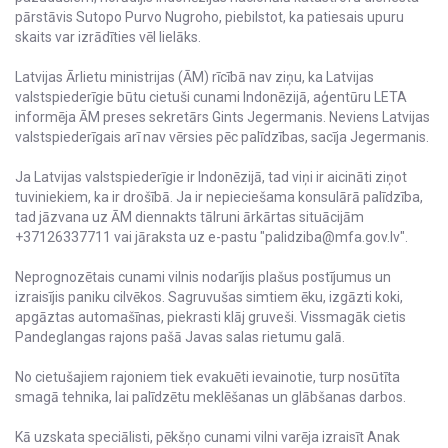
pārstāvis Sutopo Purvo Nugroho, piebilstot, ka patiesais upuru
skaits var izrādīties vēl lielāks.
Latvijas Ārlietu ministrijas (ĀM) rīcībā nav ziņu, ka Latvijas
valstspiederīgie būtu cietuši cunami Indonēzijā, aģentūru LETA
informēja ĀM preses sekretārs Gints Jegermanis. Neviens Latvijas
valstspiederīgais arī nav vērsies pēc palīdzības, sacīja Jegermanis.
Ja Latvijas valstspiederīgie ir Indonēzijā, tad viņi ir aicināti ziņot
tuviniekiem, ka ir drošībā. Ja ir nepieciešama konsulārā palīdzība,
tad jāzvana uz ĀM diennakts tālruni ārkārtas situācijām
+37126337711 vai jāraksta uz e-pastu "palidziba@mfa.gov.lv".
Neprognozētais cunami vilnis nodarījis plašus postījumus un
izraisījis paniku cilvēkos. Sagruvušas simtiem ēku, izgāzti koki,
apgāztas automašīnas, piekrasti klāj gruveši. Vissmagāk cietis
Pandeglangas rajons pašā Javas salas rietumu galā.
No cietušajiem rajoniem tiek evakuēti ievainotie, turp nosūtīta
smagā tehnika, lai palīdzētu meklēšanas un glābšanas darbos.
Kā uzskata speciālisti, pēkšņo cunami vilni varēja izraisīt Anak