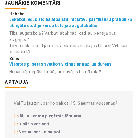
JAUNĀKIE KOMENTĀRI
Hahaha
Jēkabpiliešus aicina atbalstīt iniciatīvu par finanšu pratību kā
obligātu studiju kursu Latvijas augstskolās
Tikai augstskolā? Varbūt labāk tad, kad jau pensijā būs
aizgājuši?
To var sākt mācīt jau pamatskolas vecākajās klasēs! Vēlākais
vidusskolā!!...
Sēlis
Viesītes pilsētas svētkos vicinās ar nazi un dūrēm
Nepaspēja iepūst trubā , un savējos bija jāvaktē .
APTAUJA
Vai Tu jau zini, par ko balsosi 15. Saeimas vēlēšanās?
Jā, jau esmu pieņēmis lēmumu
Ir pāris varianti
Nezinu par ko balsot