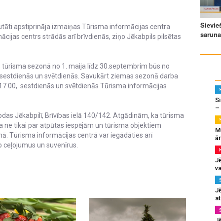
putāti apstiprināja izmaiņas Tūrisma informācijas centra
cijas centrs strādās arī brīvdienās, ziņo Jēkabpils pilsētas
 tūrisma sezonā no 1. maija līdz 30.septembrim būs no
rī sestdienās un svētdienās. Savukārt ziemas sezonā darba
z 17.00, sestdienās un svētdienās Tūrisma informācijas
Si
–
odas Jēkabpilī, Brīvības ielā 140/142. Atgādinām, ka tūrisma
a ne tikai par atpūtas iespējām un tūrisma objektiem
M
umā. Tūrisma informācijas centrā var iegādāties arī
ā
ro ceļojumus un suvenīrus.
J
va
J
at
Jē