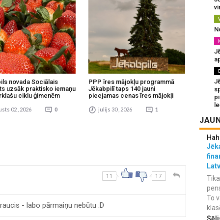
v
N
Jē
a
J
ils novada Sociālais
PPP īres mājokļu programmā
ts uzsāk praktisko iemaņu
Jēkabpilī taps 140 jauni
sp
rklašu ciklu ģimenēm
pieejamas cenas īres mājokļi
p
l
sts 02 , 2026
0
julijs 30 , 2026
1
JAUN
Hah
Jēka
fina
Lat
11
17
Tika
pens
To v
raucis - labo pārmaiņu nebūtu :D
klas
Sēli