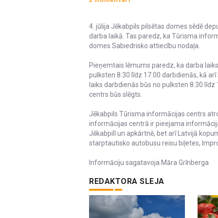
4. jūlija Jēkabpils pilsētas domes sēdē de
darba laikā. Tas paredz, ka Tūrisma informā
domes Sabiedrisko attiecību nodaļa.
Pieņemtais lēmums paredz, ka darba laiks
pulksten 8.30 līdz 17.00 darbdienās, kā a
laiks darbdienās būs no pulksten 8.30 līd
centrs būs slēgts.
Jēkabpils Tūrisma informācijas centrs atr
informācijas centrā ir pieejama informācij
Jēkabpilī un apkārtnē, bet arī Latvijā kop
starptautisko autobusu reisu biļetes, Imp
Informāciju sagatavoja Māra Grīnberga
REDAKTORA SLEJA