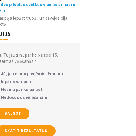
ītes pilsētas svētkos vicinās ar nazi un
ēm
spēja iepūst trubā , un savējos bija
ktē .
AUJA
i Tu jau zini, par ko balsosi 15.
aeimas vēlēšanās?
Jā, jau esmu pieņēmis lēmumu
Ir pāris varianti
Nezinu par ko balsot
Nedošos uz vēlēšanām
BALSOT
SKATĪT REZULTĀTUS