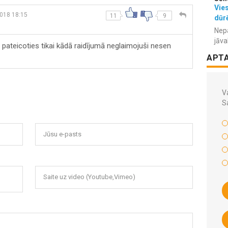
Vies
2018 18:15
11
9
dūr
Nepa
jāva
 pateicoties tikai kādā raidījumā neglaimojuši nesen
APT
Va
S
Jūsu e-pasts
Saite uz video (Youtube,Vimeo)