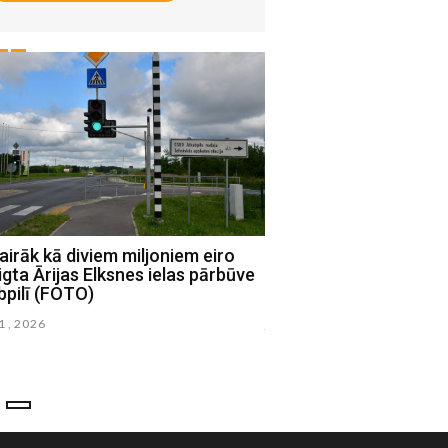
airāk kā diviem miljoniem eiro
Jēkabpils novada dom
gta Ārijas Elksnes ielas pārbūve
priekšsēdētāju Raivi R
bpilī (FOTO)
ieroča glabāšanā bez a
31 , 2026
julijs 21 , 2026