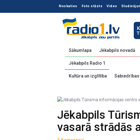
Noskaties
Foto stāsts
Video
Sludināju
Sākumlapa
Jēkabpils novadā
Jēkabpils Radio 1
Kultūra un izglītība
Sabiedrības
Jēkabpils Tūris
vasarā strādās a
2 Komentāri