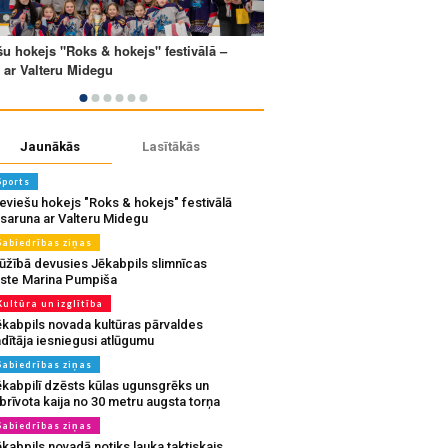
Jaunākās
Lasītākās
Sports
eviešu hokejs "Roks & hokejs" festivālā
 saruna ar Valteru Midegu
Sabiedrības ziņas
ūžībā devusies Jēkabpils slimnīcas
rste Marina Pumpiša
Kultūra un izglītība
ēkabpils novada kultūras pārvaldes
dītāja iesniegusi atlūgumu
Sabiedrības ziņas
ēkabpilī dzēsts kūlas ugunsgrēks un
brīvota kaija no 30 metru augsta torņa
Sabiedrības ziņas
kabpils novadā notiks lauka taktiskais