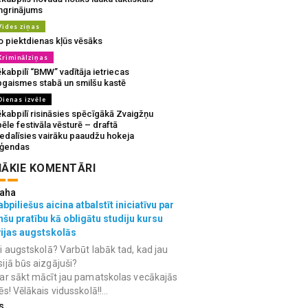
ingrinājums
Vides ziņas
o piektdienas kļūs vēsāks
Kriminālziņas
kabpilī “BMW” vadītāja ietriecas
pgaismes stabā un smilšu kastē
Dienas izvēle
ēkabpilī risināsies spēcīgākā Zvaigžņu
ēle festivāla vēsturē – draftā
iedalīsies vairāku paaudžu hokeja
eģendas
ĀKIE KOMENTĀRI
aha
bpiliešus aicina atbalstīt iniciatīvu par
nšu pratību kā obligātu studiju kursu
vijas augstskolās
i augstskolā? Varbūt labāk tad, kad jau
ijā būs aizgājuši?
ar sākt mācīt jau pamatskolas vecākajās
ēs! Vēlākais vidusskolā!!...
s