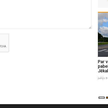
Baļotes un Vārzgūnes ezerā veic
Par v
izpēti, lai sagatavotu ūdenstilpju
pabei
zivsaimnieciskās ekspluatācijas
Jēka
noteikumus
julijs 
augusts 04 , 2026