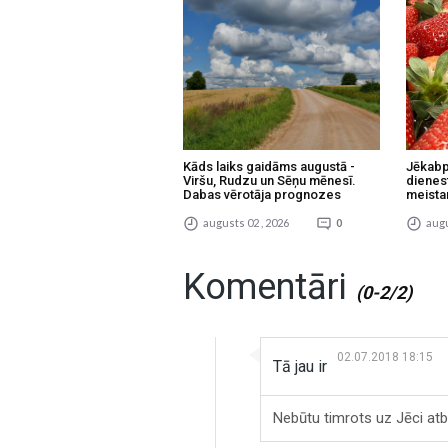
Kāds laiks gaidāms augustā -
Jēkabp
Viršu, Rudzu un Sēņu mēnesī.
dienes
Dabas vērotāja prognozes
meista
augusts 02 , 2026
0
augu
Komentāri
(0-2/2)
02.07.2018 18:15
Tā jau ir
Nebūtu timrots uz Jēci atb