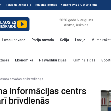
mi
Reklāma Jēkabpilī
Reklāma portālā
Komercavīze Ceturtdiena
2026.gada 6. augusts
Aisma, Askolds
Līvānu novadā
Preiļu novadā
Sēlijā
Latvijā
Mums rakst
 ziņas
Ekonomika
Pašvaldību ziņas
Kriminālziņas
Sport
ma informācijas centrs
rī brīvdienās