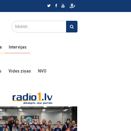
a
Intervijas
s
Vides ziņas
NVO