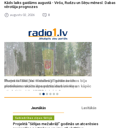
Kāds laiks gaidāms augustā - Viršu, Rudzu un Sēņu mēnesī. Dabas
vērotāja prognozes
augusts 02 , 2026
0
Jaunākās
Lasītākās
Sabiedrības ziņas Sēlijā
Projektā "Sēlijas mežabrāļi" godinās un atcerēsies