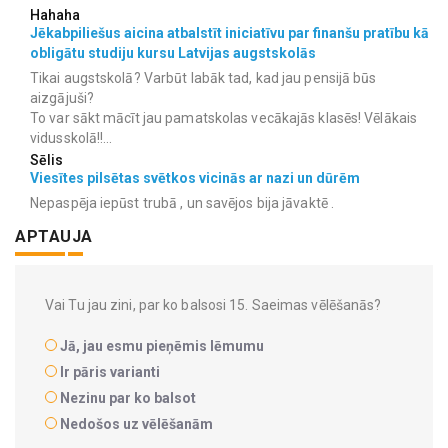
Hahaha
Jēkabpiliešus aicina atbalstīt iniciatīvu par finanšu pratību kā
obligātu studiju kursu Latvijas augstskolās
Tikai augstskolā? Varbūt labāk tad, kad jau pensijā būs
aizgājuši?
To var sākt mācīt jau pamatskolas vecākajās klasēs! Vēlākais
vidusskolā!!...
Sēlis
Viesītes pilsētas svētkos vicinās ar nazi un dūrēm
Nepaspēja iepūst trubā , un savējos bija jāvaktē .
APTAUJA
Vai Tu jau zini, par ko balsosi 15. Saeimas vēlēšanās?
Jā, jau esmu pieņēmis lēmumu
Ir pāris varianti
Nezinu par ko balsot
Nedošos uz vēlēšanām