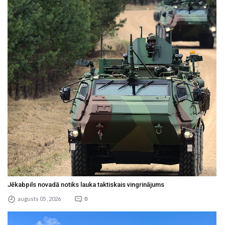
Jēkabpils novadā notiks lauka taktiskais vingrinājums
augusts 05 , 2026
0