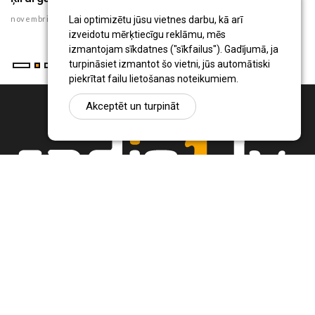
novembris 04 , 2020
ok
Lai optimizētu jūsu vietnes darbu, kā arī
izveidotu mērķtiecīgu reklāmu, mēs
izmantojam sīkdatnes ("sīkfailus"). Gadījumā, ja
turpināsiet izmantot šo vietni, jūs automātiski
piekrītat failu lietošanas noteikumiem.
Akceptēt un turpināt
Ziņu portāls Radio1.lv ir informācija un diskusija par Jēkabpils
pilsētas un reģiona novadu aktualitātēm. Svarīgākie notikumi un
procesi Latvijā un pasaulē.