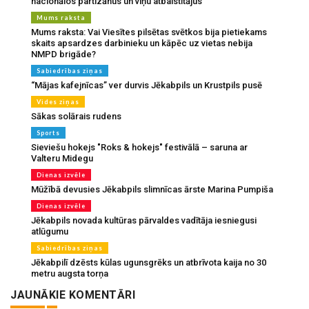
nacionālos partizānus un viņu atbalstītājus
Mums raksta
Mums raksta: Vai Viesītes pilsētas svētkos bija pietiekams
skaits apsardzes darbinieku un kāpēc uz vietas nebija
NMPD brigāde?
Sabiedrības ziņas
“Mājas kafejnīcas” ver durvis Jēkabpils un Krustpils pusē
Vides ziņas
Sākas solārais rudens
Sports
Sieviešu hokejs "Roks & hokejs" festivālā – saruna ar
Valteru Midegu
Dienas izvēle
Mūžībā devusies Jēkabpils slimnīcas ārste Marina Pumpiša
Dienas izvēle
Jēkabpils novada kultūras pārvaldes vadītāja iesniegusi
atlūgumu
Sabiedrības ziņas
Jēkabpilī dzēsts kūlas ugunsgrēks un atbrīvota kaija no 30
metru augsta torņa
JAUNĀKIE KOMENTĀRI