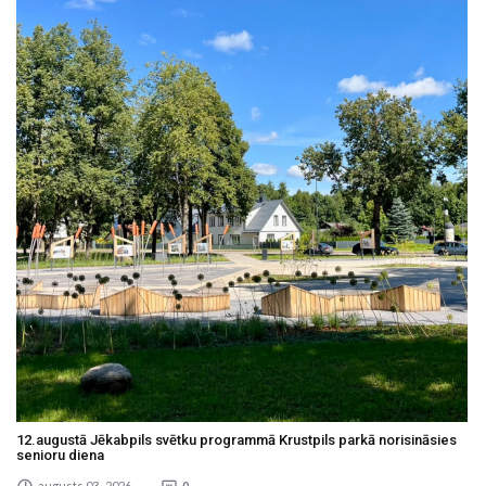
12.augustā Jēkabpils svētku programmā Krustpils parkā norisināsies
senioru diena
augusts 03 , 2026
0