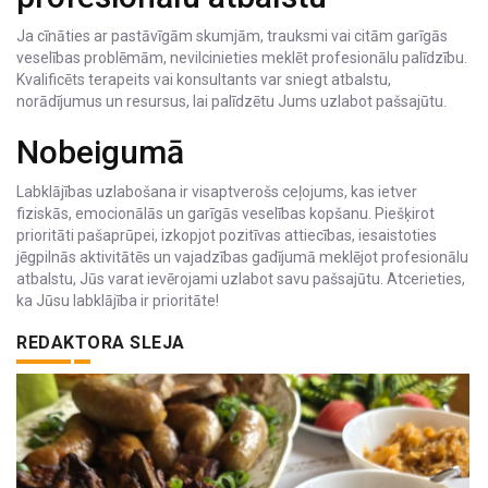
Ja cīnāties ar pastāvīgām skumjām, trauksmi vai citām garīgās
veselības problēmām, nevilcinieties meklēt profesionālu palīdzību.
Kvalificēts terapeits vai konsultants var sniegt atbalstu,
norādījumus un resursus, lai palīdzētu Jums uzlabot pašsajūtu.
Nobeigumā
Labklājības uzlabošana ir visaptverošs ceļojums, kas ietver
fiziskās, emocionālās un garīgās veselības kopšanu. Piešķirot
prioritāti pašaprūpei, izkopjot pozitīvas attiecības, iesaistoties
jēgpilnās aktivitātēs un vajadzības gadījumā meklējot profesionālu
atbalstu, Jūs varat ievērojami uzlabot savu pašsajūtu. Atcerieties,
ka Jūsu labklājība ir prioritāte!
REDAKTORA SLEJA