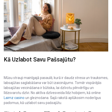
Kā Uzlabot Savu Pašsajūtu?
Mūsu strauji mainīgajā pasaulē, kurā ir daudz stresa un trauksmes,
labsajūtas saglabāšana var būt izaicinājums. Tomēr vispārējās
labsajūtas veicināšana ir būtiska, lai dzīvotu pilnvērtīgu un
līdzsvarotu dzīvi. No aktīva dzīvesveida līdz hobijiem, kā online
Laimz casino
un gleznošana. Šajā rakstā aplūkosim noderīgus
padomus, kā uzlabot savu pašsajūtu.