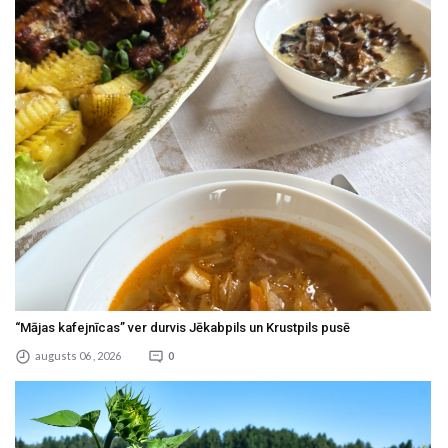
“Mājas kafejnīcas” ver durvis Jēkabpils un Krustpils pusē
augusts 06 , 2026
0