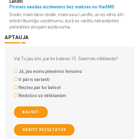
Landhi
Pirmais naudas aizdevums bez maksas no ViaSMS
Sveiki, mani labie cilvēki, mani sauc Landhi, un es vēlos ātri
ieteikt likumīgu uzņēmumu, kurā es varētu nekavējoties
pieteikties ātrajam aizdevuma...
APTAUJA
Vai Tu jau zini, par ko balsosi 15. Saeimas vēlēšanās?
Jā, jau esmu pieņēmis lēmumu
Ir pāris varianti
Nezinu par ko balsot
Nedošos uz vēlēšanām
BALSOT
SKATĪT REZULTĀTUS