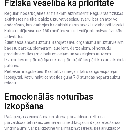
Fiziskā veselība kā prioritāte
Regulāri nodarbojaties ar fiziskām aktivitātēm: Regulāras fiziskās
aktivitātes ne tikai palīdz uzturēt veselīgu svaru, bet arī atbrīvo
endorfīnus, kas darbojas kā dabiski garastāvokli uzlabojoši līdzekļi.
Katru nedēļu vismaz 150 minūtes veiciet vidēji intensīvas fiziskās
aktivitātes.
Ēdiet sabalansētu uzturu: Barojiet savu organismu ar uzturvielām
bagātu pārtiku, piemēram, augļiem, dārzeņiem, pilngraudu
produktiem, liesām olbaltumvielām un veselīgiem taukiem.
Izvairieties no pārmērīga cukura, pārstrādātas pārtikas un alkohola
patēriņa.
Pietiekami izgulieties: Kvalitatīvs miegs ir ļoti svarīgs vispārējai
labsajūtai. Katru nakti centieties gulēt 7-9 stundas nepārtrauktu
miegu.
Emocionālās noturības
izkopšana
Pašapziņas veicināšana un stresa pārvaldīšana: Stresa
pārvaldības tehnikas, piemēram, meditācija un dziļas elpošanas
vingrinājumi, var palīdzēt ne tikai mazināt stresu, bet arī uzlabot