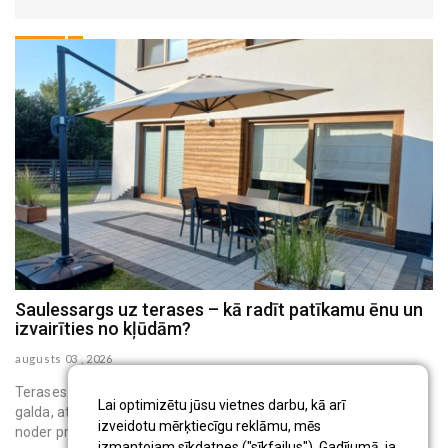
Saulessargs uz terases – kā radīt patīkamu ēnu un
M
izvairīties no kļūdām?
h
augusts 03 , 2026
au
Terases saulessargs ir pārvietojams āra aprīkojums, kas virs
Lai optimizētu jūsu vietnes darbu, kā arī
galda, atpūtas krēsliem vai bērnu rotaļu vietas rada ēnu. Tas
izveidotu mērķtiecīgu reklāmu, mēs
noder privātmāju iedzīvo...
izmantojam sīkdatnes ("sīkfailus"). Gadījumā, ja