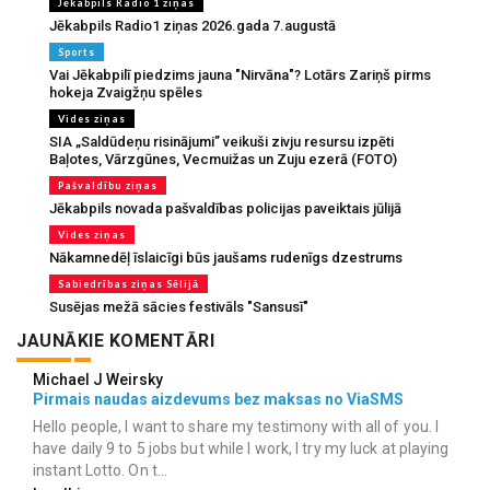
Jēkabpils Radio 1 ziņas
Jēkabpils Radio1 ziņas 2026.gada 7.augustā
Sports
Vai Jēkabpilī piedzims jauna "Nirvāna"? Lotārs Zariņš pirms
hokeja Zvaigžņu spēles
Vides ziņas
SIA „Saldūdeņu risinājumi” veikuši zivju resursu izpēti
Baļotes, Vārzgūnes, Vecmuižas un Zuju ezerā (FOTO)
Pašvaldību ziņas
Jēkabpils novada pašvaldības policijas paveiktais jūlijā
Vides ziņas
Nākamnedēļ īslaicīgi būs jaušams rudenīgs dzestrums
Sabiedrības ziņas Sēlijā
Susējas mežā sācies festivāls "Sansusī"
JAUNĀKIE KOMENTĀRI
Michael J Weirsky
Pirmais naudas aizdevums bez maksas no ViaSMS
Hello people, I want to share my testimony with all of you. I
have daily 9 to 5 jobs but while I work, I try my luck at playing
instant Lotto. On t...