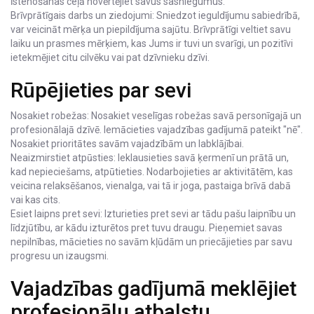
īstenošanas ceļā novērtējiet savus sasniegumus.
Brīvprātīgais darbs un ziedojumi: Sniedzot ieguldījumu sabiedrībā,
var veicināt mērķa un piepildījuma sajūtu. Brīvprātīgi veltiet savu
laiku un prasmes mērķiem, kas Jums ir tuvi un svarīgi, un pozitīvi
ietekmējiet citu cilvēku vai pat dzīvnieku dzīvi.
Rūpējieties par sevi
Nosakiet robežas: Nosakiet veselīgas robežas savā personīgajā un
profesionālajā dzīvē. Iemācieties vajadzības gadījumā pateikt "nē".
Nosakiet prioritātes savām vajadzībām un labklājībai.
Neaizmirstiet atpūsties: Ieklausieties savā ķermenī un prātā un,
kad nepieciešams, atpūtieties. Nodarbojieties ar aktivitātēm, kas
veicina relaksēšanos, vienalga, vai tā ir joga, pastaiga brīvā dabā
vai kas cits.
Esiet laipns pret sevi: Izturieties pret sevi ar tādu pašu laipnību un
līdzjūtību, ar kādu izturētos pret tuvu draugu. Pieņemiet savas
nepilnības, mācieties no savām kļūdām un priecājieties par savu
progresu un izaugsmi.
Vajadzības gadījumā meklējiet
profesionālu atbalstu