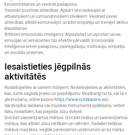
koncentrēšanos un veicināt pašapziņu.
Veiciniet pozitīvas attiecības: Apkārt sevi ieskaujiet ar
atbalstošiem un uzmundrinošiem cilvēkiem. Veiciniet savas
attiecības, atklāti komunicējot, izrādot empātiju un trenējot aktīvu
klausīšanos.
Attīstiet emocionālo inteliģenci: Atpazīstiet un izprotiet savas
emocijas un iemācieties tās efektīvi pārvaldīt. Emocionālā
inteliģence ietver pašapziņu, pašregulāciju, motivāciju, empātiju
un sociālās prasmes.
Iesaistieties jēgpilnās
aktivitātēs
Nodarbojieties ar saviem hobijiem: Nodarbojieties ar aktivitātēm,
kas Jums sagādā prieku un piepildījumu. Neatkarīgi no tā, vai tā ir
gleznošana, online kazino
https://www.nutzkasiino.ee/
,
dārzkopība, lasīšana vai mūzikas instrumenta spēlēšana, veltiet
laiku nodarbēm, kas piepilda Jūsu dvēseli.
Izvirziet sasniedzamus mērķus: Izvirziet reālus un sasniedzamus
mērķus, kas atbilst Jūsu vērtībām un vēlmēm. Sadaliet lielākos
mērķus mazākos, vieglāk paveicamos uzdevumos un šo mērķu