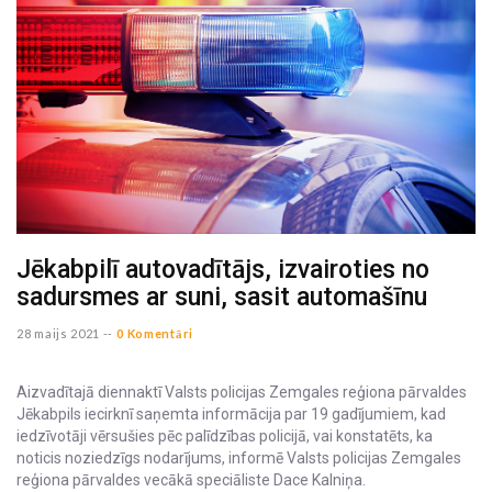
Jēkabpilī autovadītājs, izvairoties no
sadursmes ar suni, sasit automašīnu
28 maijs 2021 --
0 Komentāri
Aizvadītajā diennaktī Valsts policijas Zemgales reģiona pārvaldes
Jēkabpils iecirknī saņemta informācija par 19 gadījumiem, kad
iedzīvotāji vērsušies pēc palīdzības policijā, vai konstatēts, ka
noticis noziedzīgs nodarījums, informē Valsts policijas Zemgales
reģiona pārvaldes vecākā speciāliste Dace Kalniņa.