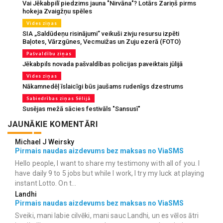
Vai Jēkabpilī piedzims jauna "Nirvāna"? Lotārs Zariņš pirms
hokeja Zvaigžņu spēles
Vides ziņas
SIA „Saldūdeņu risinājumi” veikuši zivju resursu izpēti
Baļotes, Vārzgūnes, Vecmuižas un Zuju ezerā (FOTO)
Pašvaldību ziņas
Jēkabpils novada pašvaldības policijas paveiktais jūlijā
Vides ziņas
Nākamnedēļ īslaicīgi būs jaušams rudenīgs dzestrums
Sabiedrības ziņas Sēlijā
Susējas mežā sācies festivāls "Sansusī"
JAUNĀKIE KOMENTĀRI
Michael J Weirsky
Pirmais naudas aizdevums bez maksas no ViaSMS
Hello people, I want to share my testimony with all of you. I
have daily 9 to 5 jobs but while I work, I try my luck at playing
instant Lotto. On t...
Landhi
Pirmais naudas aizdevums bez maksas no ViaSMS
Sveiki, mani labie cilvēki, mani sauc Landhi, un es vēlos ātri