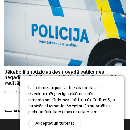
Jēkabpilī un Aizkraukles novadā satiksmes
P
negadījumā cieš motociklisti, Atašienē – mopēda
s
vadītājs
ju
Lai optimizētu jūsu vietnes darbu, kā arī
augusts 03 , 2026
izveidotu mērķtiecīgu reklāmu, mēs
izmantojam sīkdatnes ("sīkfailus"). Gadījumā, ja
turpināsiet izmantot šo vietni, jūs automātiski
piekrītat failu lietošanas noteikumiem.
Akceptēt un turpināt