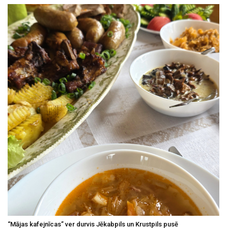
“Mājas kafejnīcas” ver durvis Jēkabpils un Krustpils pusē