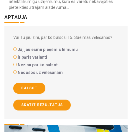
ieteikt likumīgu uzņēmumu, kurā es varētu nekavējoties
pieteikties ātrajam aizdevuma...
APTAUJA
Vai Tu jau zini, par ko balsosi 15. Saeimas vēlēšanās?
Jā, jau esmu pieņēmis lēmumu
Ir pāris varianti
Nezinu par ko balsot
Nedošos uz vēlēšanām
BALSOT
SKATĪT REZULTĀTUS