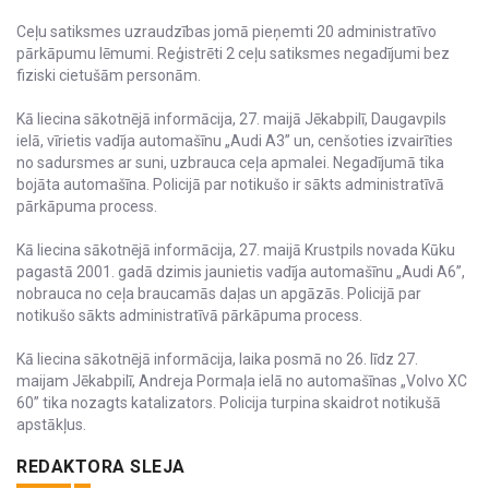
Ceļu satiksmes uzraudzības jomā pieņemti 20 administratīvo
pārkāpumu lēmumi. Reģistrēti 2 ceļu satiksmes negadījumi bez
fiziski cietušām personām.
Kā liecina sākotnējā informācija, 27. maijā Jēkabpilī, Daugavpils
ielā, vīrietis vadīja automašīnu „Audi A3” un, cenšoties izvairīties
no sadursmes ar suni, uzbrauca ceļa apmalei. Negadījumā tika
bojāta automašīna. Policijā par notikušo ir sākts administratīvā
pārkāpuma process.
Kā liecina sākotnējā informācija, 27. maijā Krustpils novada Kūku
pagastā 2001. gadā dzimis jaunietis vadīja automašīnu „Audi A6”,
nobrauca no ceļa braucamās daļas un apgāzās. Policijā par
notikušo sākts administratīvā pārkāpuma process.
Kā liecina sākotnējā informācija, laika posmā no 26. līdz 27.
maijam Jēkabpilī, Andreja Pormaļa ielā no automašīnas „Volvo XC
60” tika nozagts katalizators. Policija turpina skaidrot notikušā
apstākļus.
REDAKTORA SLEJA