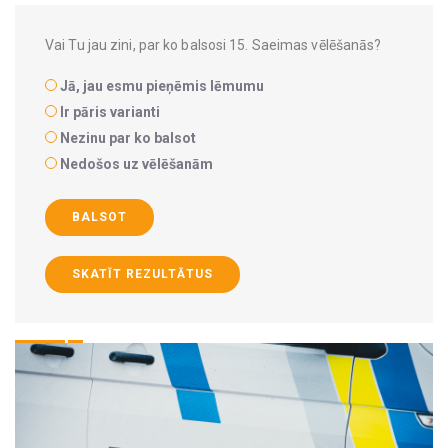
Vai Tu jau zini, par ko balsosi 15. Saeimas vēlēšanās?
Jā, jau esmu pieņēmis lēmumu
Ir pāris varianti
Nezinu par ko balsot
Nedošos uz vēlēšanām
BALSOT
SKATĪT REZULTĀTUS