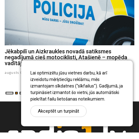
Jēkabpilī un Aizkraukles novadā satiksmes
P
negadījumā cieš motociklisti, Atašienē – mopēda
s
vadītājs
ju
augusts 03 , 2026
Lai optimizētu jūsu vietnes darbu, kā arī
izveidotu mērķtiecīgu reklāmu, mēs
izmantojam sīkdatnes ("sīkfailus"). Gadījumā, ja
turpināsiet izmantot šo vietni, jūs automātiski
piekrītat failu lietošanas noteikumiem.
Akceptēt un turpināt