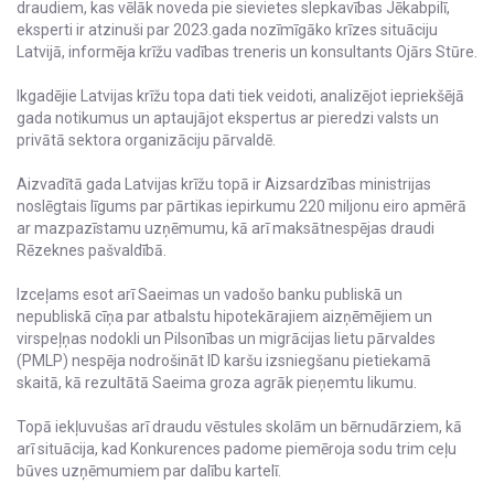
draudiem, kas vēlāk noveda pie sievietes slepkavības Jēkabpilī,
eksperti ir atzinuši par 2023.gada nozīmīgāko krīzes situāciju
Latvijā, informēja krīžu vadības treneris un konsultants Ojārs Stūre.
Ikgadējie Latvijas krīžu topa dati tiek veidoti, analizējot iepriekšējā
gada notikumus un aptaujājot ekspertus ar pieredzi valsts un
privātā sektora organizāciju pārvaldē.
Aizvadītā gada Latvijas krīžu topā ir Aizsardzības ministrijas
noslēgtais līgums par pārtikas iepirkumu 220 miljonu eiro apmērā
ar mazpazīstamu uzņēmumu, kā arī maksātnespējas draudi
Rēzeknes pašvaldībā.
Izceļams esot arī Saeimas un vadošo banku publiskā un
nepubliskā cīņa par atbalstu hipotekārajiem aizņēmējiem un
virspeļņas nodokli un Pilsonības un migrācijas lietu pārvaldes
(PMLP) nespēja nodrošināt ID karšu izsniegšanu pietiekamā
skaitā, kā rezultātā Saeima groza agrāk pieņemtu likumu.
Topā iekļuvušas arī draudu vēstules skolām un bērnudārziem, kā
arī situācija, kad Konkurences padome piemēroja sodu trim ceļu
būves uzņēmumiem par dalību kartelī.