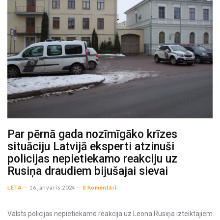
Par pērnā gada nozīmīgāko krīzes
situāciju Latvijā eksperti atzinuši
policijas nepietiekamo reakciju uz
Rusiņa draudiem bijušajai sievai
LETA
--
16 janvaris 2024 --
0 Komentāri
Valsts policijas nepietiekamo reakcija uz Leona Rusiņa izteiktajiem