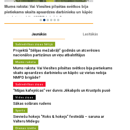
Jaunākās
Lasītākās
Sabiedrības ziņas Sēlijā
Projektā "Sēlijas mežabrāļi" godinās un atcerēsies
nacionālos partizānus un viņu atbalstītājus
Mums raksta
Mums raksta: Vai Viesītes pilsētas svētkos bija pietiekams
skaits apsardzes darbinieku un kāpēc uz vietas nebija
NMPD brigāde?
Sabiedrības ziņas
“Mājas kafejnīcas” ver durvis Jēkabpils un Krustpils pusē
Vides ziņas
Sākas solārais rudens
Sports
Sieviešu hokejs "Roks & hokejs" festivālā – saruna ar
Valteru Midegu
Dienas izvēle