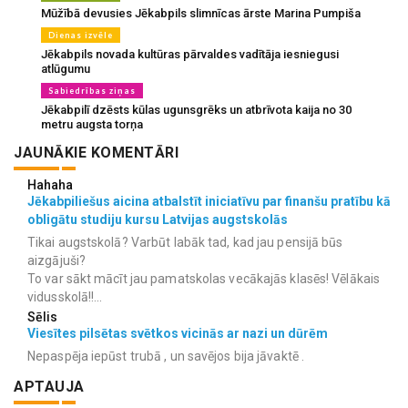
Mūžībā devusies Jēkabpils slimnīcas ārste Marina Pumpiša
Dienas izvēle
Jēkabpils novada kultūras pārvaldes vadītāja iesniegusi
atlūgumu
Sabiedrības ziņas
Jēkabpilī dzēsts kūlas ugunsgrēks un atbrīvota kaija no 30
metru augsta torņa
JAUNĀKIE KOMENTĀRI
Hahaha
Jēkabpiliešus aicina atbalstīt iniciatīvu par finanšu pratību kā
obligātu studiju kursu Latvijas augstskolās
Tikai augstskolā? Varbūt labāk tad, kad jau pensijā būs
aizgājuši?
To var sākt mācīt jau pamatskolas vecākajās klasēs! Vēlākais
vidusskolā!!...
Sēlis
Viesītes pilsētas svētkos vicinās ar nazi un dūrēm
Nepaspēja iepūst trubā , un savējos bija jāvaktē .
APTAUJA