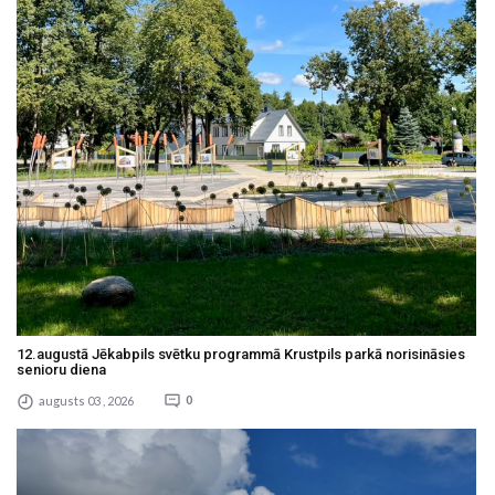
12.augustā Jēkabpils svētku programmā Krustpils parkā norisināsies
senioru diena
augusts 03 , 2026
0