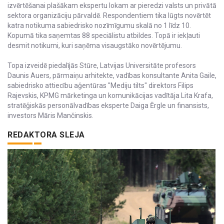
izvērtēšanai plašākam ekspertu lokam ar pieredzi valsts un privātā
sektora organizāciju pārvaldē. Respondentiem tika lūgts novērtēt
katra notikuma sabiedrisko nozīmīgumu skalā no 1 līdz 10.
Kopumā tika saņemtas 88 speciālistu atbildes. Topā ir iekļauti
desmit notikumi, kuri saņēma visaugstāko novērtējumu.
Topa izveidē piedalījās Stūre, Latvijas Universitāte profesors
Daunis Auers, pārmaiņu arhitekte, vadības konsultante Anita Gaile,
sabiedrisko attiecību aģentūras "Mediju tilts" direktors Filips
Rajevskis, KPMG mārketinga un komunikācijas vadītāja Lita Krafa,
stratēģiskās personālvadības eksperte Daiga Ērgle un finansists,
investors Māris Mančinskis.
REDAKTORA SLEJA