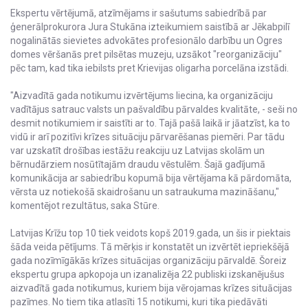
Ekspertu vērtējumā, atzīmējams ir sašutums sabiedrībā par
ģenerālprokurora Jura Stukāna izteikumiem saistībā ar Jēkabpilī
nogalinātās sievietes advokātes profesionālo darbību un Ogres
domes vēršanās pret pilsētas muzeju, uzsākot "reorganizāciju"
pēc tam, kad tika iebilsts pret Krievijas oligarha porcelāna izstādi.
"Aizvadītā gada notikumu izvērtējums liecina, ka organizāciju
vadītājus satrauc valsts un pašvaldību pārvaldes kvalitāte, - seši no
desmit notikumiem ir saistīti ar to. Tajā pašā laikā ir jāatzīst, ka to
vidū ir arī pozitīvi krīzes situāciju pārvarēšanas piemēri. Par tādu
var uzskatīt drošības iestāžu reakciju uz Latvijas skolām un
bērnudārziem nosūtītajām draudu vēstulēm. Šajā gadījumā
komunikācija ar sabiedrību kopumā bija vērtējama kā pārdomāta,
vērsta uz notiekošā skaidrošanu un satraukuma mazināšanu,"
komentējot rezultātus, saka Stūre.
Latvijas Krīžu top 10 tiek veidots kopš 2019.gada, un šis ir piektais
šāda veida pētījums. Tā mērķis ir konstatēt un izvērtēt iepriekšējā
gada nozīmīgākās krīzes situācijas organizāciju pārvaldē. Šoreiz
ekspertu grupa apkopoja un izanalizēja 22 publiski izskanējušus
aizvadītā gada notikumus, kuriem bija vērojamas krīzes situācijas
pazīmes. No tiem tika atlasīti 15 notikumi, kuri tika piedāvāti