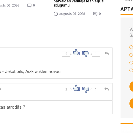
pārvaldes vadītāja iesniegusi
atlūgumu
sts 06 , 2026
0
APT
augusts 05 , 2026
0
Va
S
2
1
- Jēkabpils, Aizkraukles novadi
3
2
1
 tas atrodās ?