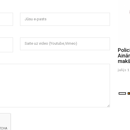
Jūsu e-pasts
Saite uz video (Youtube,Vimeo)
SOS! Sēlpilī Ķipu ciemā novērots
Poli
klaiņojošs suns. Saimniek, atsaucies!
Ainā
makš
julijs 22 , 2026
julijs 