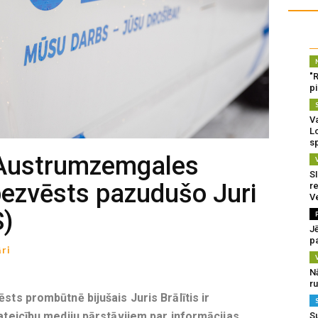
"
p
Va
L
s
s Austrumzemgales
SI
bezvēsts pazudušo Juri
re
V
S)
J
pa
ri
N
r
ēsts prombūtnē bijušais Juris Brālītis ir
pateicību mediju pārstāvjiem par informācijas
S