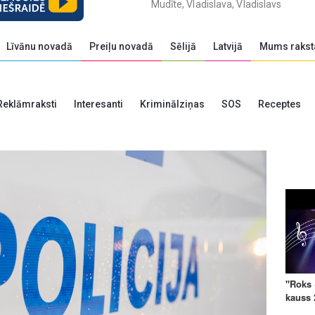
Mudīte, Vladislava, Vladislavs
Līvānu novadā
Preiļu novadā
Sēlijā
Latvijā
Mums rakst
Reklāmraksti
Interesanti
Kriminālziņas
SOS
Receptes