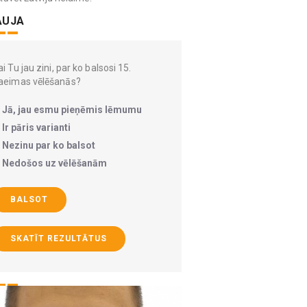
AUJA
i Tu jau zini, par ko balsosi 15.
aeimas vēlēšanās?
Jā, jau esmu pieņēmis lēmumu
Ir pāris varianti
Nezinu par ko balsot
Nedošos uz vēlēšanām
BALSOT
SKATĪT REZULTĀTUS