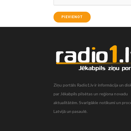
PIEVIENOT
Ziņu portāls Radio1.lv ir informācija un dis
par Jēkabpils pilsētas un reģiona novadu
aktualitātēm. Svarīgākie notikumi un proc
Latvijā un pasaulē.