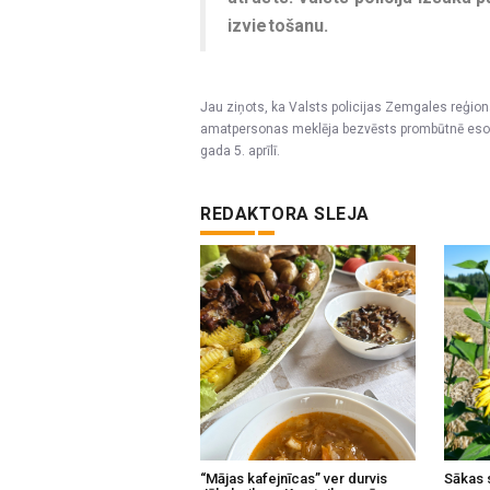
izvietošanu.
Jau ziņots, ka Valsts policijas Zemgales reģio
amatpersonas meklēja bezvēsts prombūtnē esošo, 
gada 5. aprīlī.
REDAKTORA SLEJA
“Mājas kafejnīcas” ver durvis
Sākas 