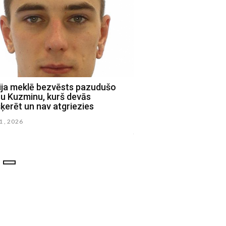
cija meklē bezvēsts pazudušo
Valsts policijas Aust
ru Kuzminu, kurš devās
Jēkabpils-Aizkraukle - 
ķerēt un nav atgriezies
bez vēsts pazudušos R
Vladislavu Potoročinu
11 , 2026
junijs 29 , 2026