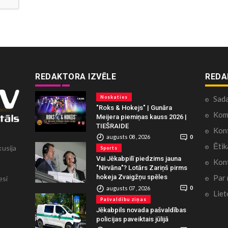
REDAKTORA IZVĒLE
REDA
Noskaties
Sad
"Roks & Hokejs" | Gunāra
Kome
Meijera piemiņas kauss 2026 |
TIEŠRAIDE
Konf
augusts 08 , 2026
0
Ētik
kusija
Sports
Vai Jēkabpilī piedzims jauna
Kont
"Nirvāna"? Lotārs Zariņš pirms
Par
hokeja Zvaigžņu spēles
esi
augusts 07 , 2026
0
Liet
Pašvaldību ziņas
Jēkabpils novada pašvaldības
policijas paveiktais jūlijā