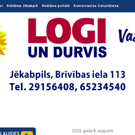
mi
Reklāma Jēkabpilī
Reklāma portālā
Komercavīze Ceturtdiena
2026.gada 8. augusts