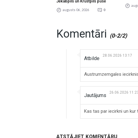
Jēkabpils un Krustpils pusē
augu
augusts 06 , 2026
0
Komentāri
(0-2/2)
28.06.2026 13:17
Atbilde
Austrumzemgales iecirknis 
26.06.2026 11:2
Jautājums
Kas tas par iecirkni un kur
ATSTĀJIET KOMENTĀRU