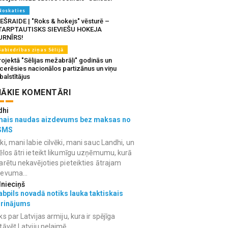
Noskaties
IEŠRAIDE | "Roks & hokejs" vēsturē –
TARPTAUTISKS SIEVIEŠU HOKEJA
URNĪRS!
Sabiedrības ziņas Sēlijā
ojektā "Sēlijas mežabrāļi" godinās un
tcerēsies nacionālos partizānus un viņu
balstītājus
ĀKIE KOMENTĀRI
dhi
mais naudas aizdevums bez maksas no
SMS
ki, mani labie cilvēki, mani sauc Landhi, un
ēlos ātri ieteikt likumīgu uzņēmumu, kurā
arētu nekavējoties pieteikties ātrajam
devuma...
lnieciņš
bpils novadā notiks lauka taktiskais
grinājums
ks par Latvijas armiju, kura ir spējīga
tāvēt Latviju nelaimē.