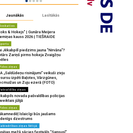
Jaunākās
Lasītākās
Noskaties
Roks & Hokejs" | Gunāra Meijera
iemiņas kauss 2026 | TIEŠRAIDE
Sports
i Jēkabpilī piedzims jauna "Nirvāna"?
otārs Zariņš pirms hokeja Zvaigžņu
pēles
Vides ziņas
A „Saldūdeņu risinājumi” veikuši zivju
sursu izpēti Baļotes, Vārzgūnes,
ecmuižas un Zuju ezerā (FOTO)
Pašvaldību ziņas
ēkabpils novada pašvaldības policijas
veiktais jūlijā
Vides ziņas
ākamnedēļ īslaicīgi būs jaušams
udenīgs dzestrums
Sabiedrības ziņas Sēlijā
usējas mežā sācies festivāls "Sansusī"