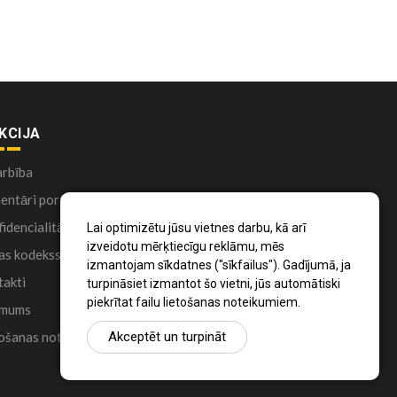
KCIJA
arbība
ntāri portālā
idencialitātes politika
Lai optimizētu jūsu vietnes darbu, kā arī
izveidotu mērķtiecīgu reklāmu, mēs
as kodekss
izmantojam sīkdatnes ("sīkfailus"). Gadījumā, ja
akti
turpināsiet izmantot šo vietni, jūs automātiski
piekrītat failu lietošanas noteikumiem.
 mums
Akceptēt un turpināt
ošanas noteikumi