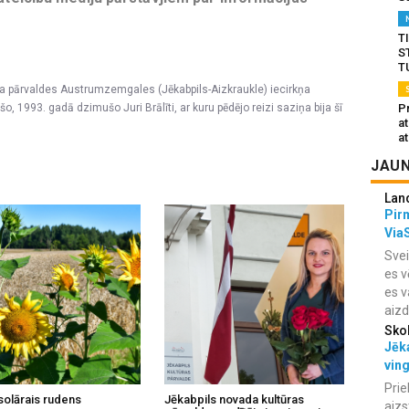
T
S
T
na pārvaldes Austrumzemgales (Jēkabpils-Aizkraukle) iecirkņa
Pr
1993. gadā dzimušo Juri Brālīti, ar kuru pēdējo reizi saziņa bija šī
a
at
JAUN
Lan
Pir
Via
Svei
es v
es v
aiz
Sko
Jēka
vin
Prie
solārais rudens
Jēkabpils novada kultūras
aizs