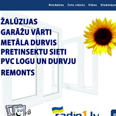
Noskaties
Foto stāsts
Video
Sludināju