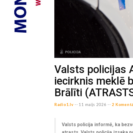
Valsts policija
iecirknis meklē 
Brālīti (ATRAST
Radio1.lv
--
11 maijs 2026 --
2 Komentā
Valsts policija informē, ka bezv
atrasts. Valsts policija izsaka 