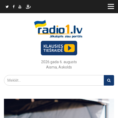
2026.gada 6. augusts
Aisma, Askolds