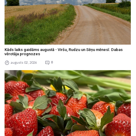
Kāds laiks gaidāms augustā - Viršu, Rudzu un Sēņu mēnesī. Dabas
vērotāja prognozes
augusts 02 , 2026
0