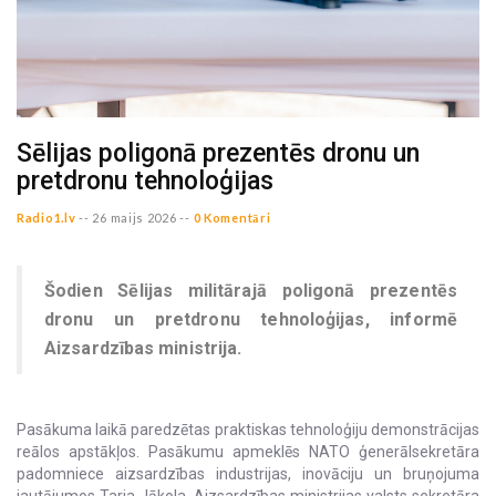
Sēlijas poligonā prezentēs dronu un
pretdronu tehnoloģijas
Radio1.lv
--
26 maijs 2026 --
0 Komentāri
Šodien Sēlijas militārajā poligonā prezentēs
dronu un pretdronu tehnoloģijas, informē
Aizsardzības ministrija.
Pasākuma laikā paredzētas praktiskas tehnoloģiju demonstrācijas
reālos apstākļos. Pasākumu apmeklēs NATO ģenerālsekretāra
padomniece aizsardzības industrijas, inovāciju un bruņojuma
jautājumos Tarja Jākola, Aizsardzības ministrijas valsts sekretāra