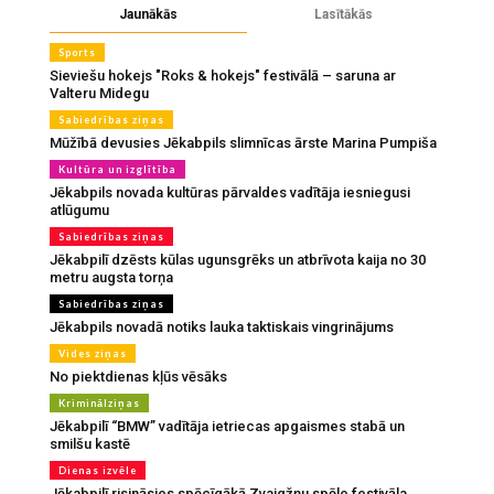
Jaunākās
Lasītākās
Sports
Sieviešu hokejs "Roks & hokejs" festivālā – saruna ar
Valteru Midegu
Sabiedrības ziņas
Mūžībā devusies Jēkabpils slimnīcas ārste Marina Pumpiša
Kultūra un izglītība
Jēkabpils novada kultūras pārvaldes vadītāja iesniegusi
atlūgumu
Sabiedrības ziņas
Jēkabpilī dzēsts kūlas ugunsgrēks un atbrīvota kaija no 30
metru augsta torņa
Sabiedrības ziņas
Jēkabpils novadā notiks lauka taktiskais vingrinājums
Vides ziņas
No piektdienas kļūs vēsāks
Kriminālziņas
Jēkabpilī “BMW” vadītāja ietriecas apgaismes stabā un
smilšu kastē
Dienas izvēle
Jēkabpilī risināsies spēcīgākā Zvaigžņu spēle festivāla