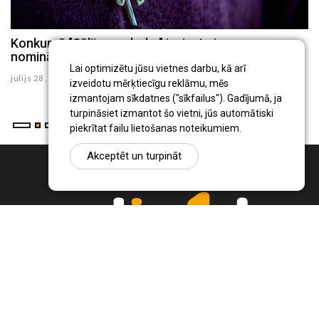
Konkursā "Sēlijas sudrabs" ieviesta jauna
N
nominācija jauniešiem "Jaunsudrabiņš"
p
Lai optimizētu jūsu vietnes darbu, kā arī
julijs 28 , 2026
ju
izveidotu mērķtiecīgu reklāmu, mēs
izmantojam sīkdatnes ("sīkfailus"). Gadījumā, ja
turpināsiet izmantot šo vietni, jūs automātiski
piekrītat failu lietošanas noteikumiem.
Akceptēt un turpināt
Ziņu portāls Radio1.lv ir informācija un diskusija par Jēkabpils