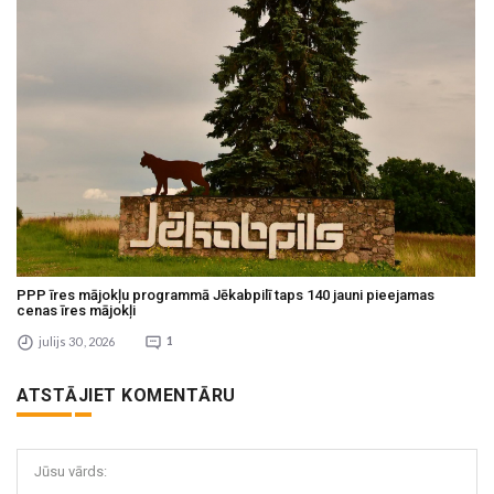
PPP īres mājokļu programmā Jēkabpilī taps 140 jauni pieejamas
cenas īres mājokļi
julijs 30 , 2026
1
ATSTĀJIET KOMENTĀRU
Jūsu vārds: