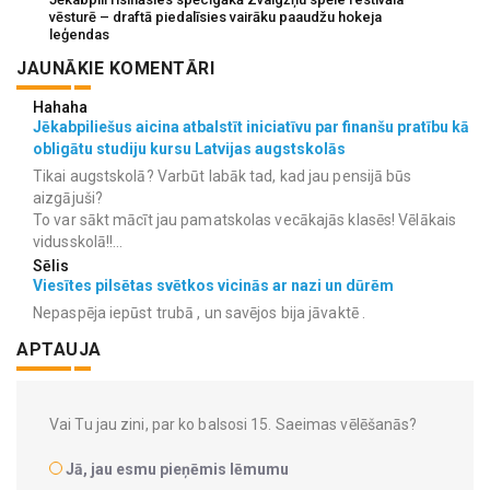
vēsturē – draftā piedalīsies vairāku paaudžu hokeja
leģendas
JAUNĀKIE KOMENTĀRI
Hahaha
Jēkabpiliešus aicina atbalstīt iniciatīvu par finanšu pratību kā
obligātu studiju kursu Latvijas augstskolās
Tikai augstskolā? Varbūt labāk tad, kad jau pensijā būs
aizgājuši?
To var sākt mācīt jau pamatskolas vecākajās klasēs! Vēlākais
vidusskolā!!...
Sēlis
Viesītes pilsētas svētkos vicinās ar nazi un dūrēm
Nepaspēja iepūst trubā , un savējos bija jāvaktē .
APTAUJA
Vai Tu jau zini, par ko balsosi 15. Saeimas vēlēšanās?
Jā, jau esmu pieņēmis lēmumu