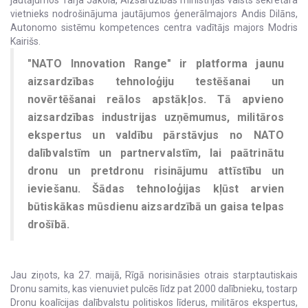
vietnieks nodrošinājuma jautājumos ģenerālmajors Andis Dilāns,
Autonomo sistēmu kompetences centra vadītājs majors Modris
Kairišs.
"NATO Innovation Range" ir platforma jaunu
aizsardzības tehnoloģiju testēšanai un
novērtēšanai reālos apstākļos. Tā apvieno
aizsardzības industrijas uzņēmumus, militāros
ekspertus un valdību pārstāvjus no NATO
dalībvalstīm un partnervalstīm, lai paātrinātu
dronu un pretdronu risinājumu attīstību un
ieviešanu. Šādas tehnoloģijas kļūst arvien
būtiskākas mūsdienu aizsardzībā un gaisa telpas
drošībā.
Jau ziņots, ka 27. maijā, Rīgā norisināsies otrais starptautiskais
Dronu samits, kas vienuviet pulcēs līdz pat 2000 dalībnieku, tostarp
Dronu koalīcijas dalībvalstu politiskos līderus, militāros ekspertus,