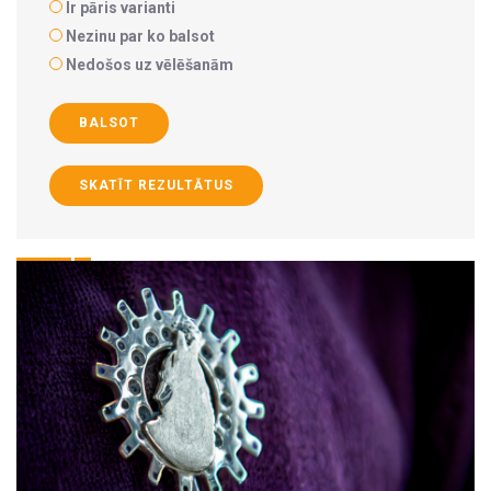
Ir pāris varianti
Nezinu par ko balsot
Nedošos uz vēlēšanām
BALSOT
SKATĪT REZULTĀTUS