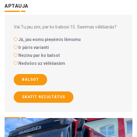
APTAUJA
Vai Tu jau zini, par ko balsosi 15. Saeimas vēlēšanās?
Jā, jau esmu pieņēmis lēmumu
Ir pāris varianti
Nezinu par ko balsot
Nedošos uz vēlēšanām
BALSOT
SKATĪT REZULTĀTUS