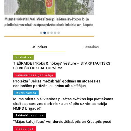
Jaunākās
Lasītākās
Noskaties
TIEŠRAIDE | "Roks & hokejs" vēsturē – STARPTAUTISKS
SIEVIEŠU HOKEJA TURNĪRS!
Sabiedrības ziņas Sēlijā
Projektā "Sēlijas mežabrāļi" godinās un atcerēsies
nacionālos partizānus un viņu atbalstītājus
Mums raksta
Mums raksta: Vai Viesītes pilsētas svētkos bija pietiekams
skaits apsardzes darbinieku un kāpēc uz vietas nebija
NMPD brigāde?
Sabiedrības ziņas
“Mājas kafejnīcas” ver durvis Jēkabpils un Krustpils pusē
Vides ziņas