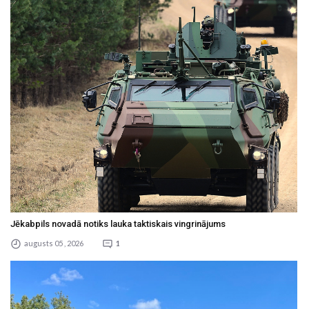
Jēkabpils novadā notiks lauka taktiskais vingrinājums
augusts 05 , 2026
1