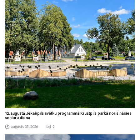
12.augustā Jēkabpils svētku programmā Krustpils parkā norisināsies
senioru diena
augusts 03 , 2026
0