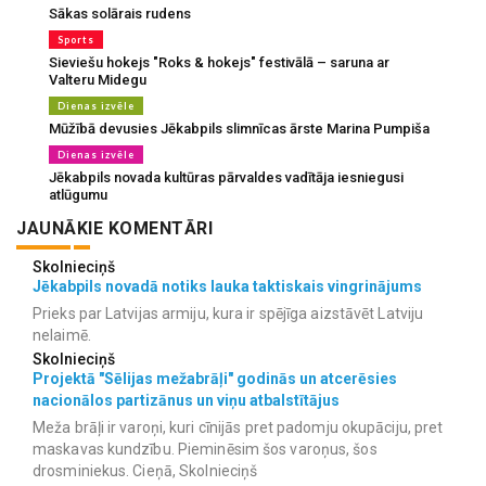
Sākas solārais rudens
Sports
Sieviešu hokejs "Roks & hokejs" festivālā – saruna ar
Valteru Midegu
Dienas izvēle
Mūžībā devusies Jēkabpils slimnīcas ārste Marina Pumpiša
Dienas izvēle
Jēkabpils novada kultūras pārvaldes vadītāja iesniegusi
atlūgumu
JAUNĀKIE KOMENTĀRI
Skolnieciņš
Jēkabpils novadā notiks lauka taktiskais vingrinājums
Prieks par Latvijas armiju, kura ir spējīga aizstāvēt Latviju
nelaimē.
Skolnieciņš
Projektā "Sēlijas mežabrāļi" godinās un atcerēsies
nacionālos partizānus un viņu atbalstītājus
Meža brāļi ir varoņi, kuri cīnijās pret padomju okupāciju, pret
maskavas kundzību. Pieminēsim šos varoņus, šos
drosminiekus. Cieņā, Skolnieciņš