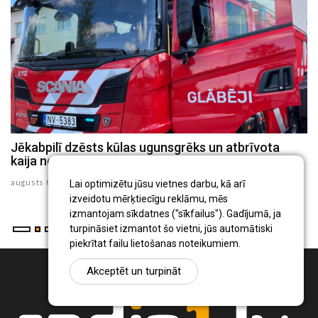
ls
Jēkabpilī dzēsts kūlas ugunsgrēks un atbrīvota
J
kaija no 30 metru augsta torņa
p
augusts 05 , 2026
au
Lai optimizētu jūsu vietnes darbu, kā arī
izveidotu mērķtiecīgu reklāmu, mēs
izmantojam sīkdatnes ("sīkfailus"). Gadījumā, ja
turpināsiet izmantot šo vietni, jūs automātiski
piekrītat failu lietošanas noteikumiem.
Akceptēt un turpināt