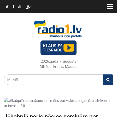
2026.gada 7. augusts
Alfrēds, Fredis, Madars
Jēkabpilī norisināsies seminārs par