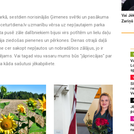
parkā, sestdien norisinājās Ģimenes svētki un pasākuma
a ceturtdiena.lv uzmanību vērsa uz nepļautajiem parka
ta pusē zāle dalībniekiem bijusi virs potītēm un lielu daļu
āja ziedošas pienenes un pērkones. Dienas otrajā daļā
ome cer sakopt nepļautos un nobradātios zālājus, jo ir
spējams. Vai tagad visu vasaru mums būs "jāpriecājas" par
Va
a kāda sašutusi jēkabpiliete.
L
s
SI
re
V
J
pa
N
r