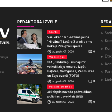
REDAKTORA IZVĒLE
REDA
Sports
Sad
Vai Jēkabpilī piedzims jauna
Kome
"Nirvāna"? Lotārs Zariņš pirms
hokeja Zvaigžņu spēles
Konf
augusts 07 , 2026
0
Ētik
kusija
Vides ziņas
SIA „Saldūdeņu risinājumi”
Kont
veikuši zivju resursu izpēti
Par
Baļotes, Vārzgūnes, Vecmuižas
esi
un Zuju ezerā (FOTO)
Liet
augusts 07 , 2026
0
Pašvaldību ziņas
Jēkabpils novada pašvaldības
policijas paveiktais jūlijā
augusts 07 , 2026
0