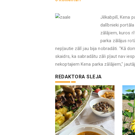
Jēkabpilī, Kena 
dalībnieki portāl
zālājiem, kuros rī
parka zālājus rot
nepļautie zālī jau bija nobradāti. "Kā d
skaidrs, ka sabradātu zāli pļaut nav ie
nekoptajiem Kena parka zālājiem," jautāj
REDAKTORA SLEJA