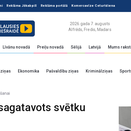
mi
Reklāma Jēkabpilī
Reklāma portālā
Komercavīze Ceturtdiena
2026.gada 7. augusts
Alfrēds, Fredis, Madars
Līvānu novadā
Preiļu novadā
Sēlijā
Latvijā
Mums rakst
 ziņas
Ekonomika
Pašvaldību ziņas
Kriminālziņas
Sport
sagatavots svētku