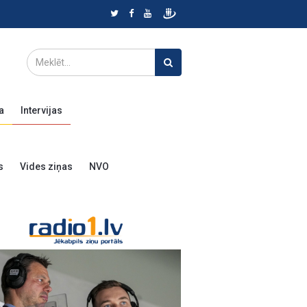
a
Intervijas
s
Vides ziņas
NVO