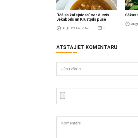
“Mājas kafejnīcas” ver durvis
Sākas 
Jēkabpils un Krustpils pusē
augu
augusts 06 , 2026
0
ATSTĀJIET KOMENTĀRU
Jūsu vārds:
Komentārs