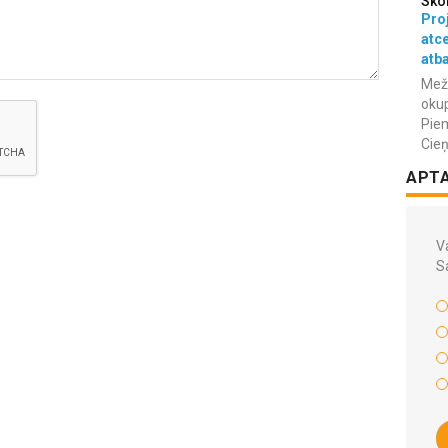
Sko
Proj
atc
atba
Meža
okup
Piem
Cieņ
APT
Va
S