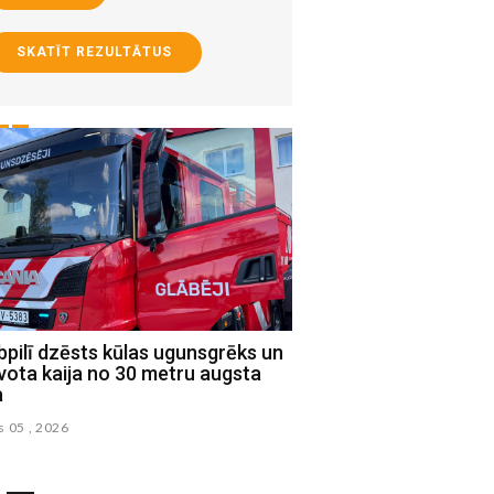
SKATĪT REZULTĀTUS
pilī dzēsts kūlas ugunsgrēks un
Jēkabpils novada Sociā
vota kaija no 30 metru augsta
uzsāk praktisko iemaņ
a
ciklu ģimenēm
s 05 , 2026
augusts 02 , 2026