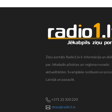
Ziņu portāls Radio1.lv ir informācija un dis
par Jēkabpils pilsētas un reģiona novadu
aktualitātēm. Svarīgākie notikumi un proc
Latvijā un pasaulē.
+371 22 320 220
zinas@radio1.lv