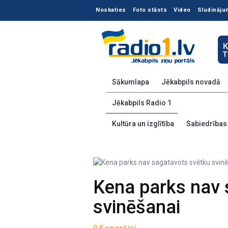
Noskaties
Foto stāsts
Video
Sludināju
Sākumlapa
Jēkabpils novadā
Jēkabpils Radio 1
Kultūra un izglītība
Sabiedrības
Kena parks nav 
svinēšanai
0 Komentāri