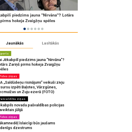
Jaunākās
Lasītākās
Sports
i Jēkabpilī piedzims jauna "Nirvāna"?
otārs Zariņš pirms hokeja Zvaigžņu
pēles
Vides ziņas
A „Saldūdeņu risinājumi” veikuši zivju
sursu izpēti Baļotes, Vārzgūnes,
ecmuižas un Zuju ezerā (FOTO)
Pašvaldību ziņas
ēkabpils novada pašvaldības policijas
veiktais jūlijā
Vides ziņas
ākamnedēļ īslaicīgi būs jaušams
udenīgs dzestrums