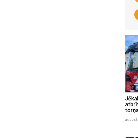
Mūžībā devusies Jēkabpils slimnīcas
Jēkab
ārste Marina Pumpiša
atbrī
torņ
augusts 05 , 2026
august