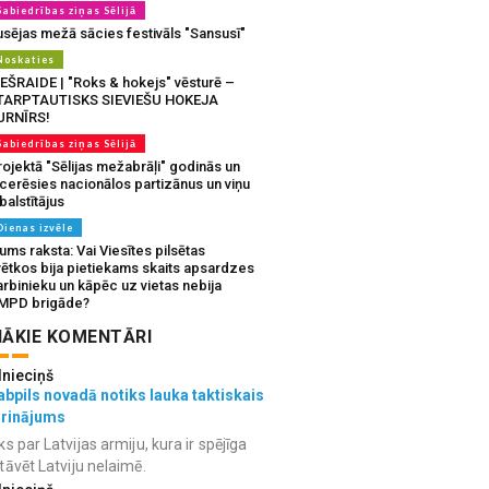
Sabiedrības ziņas Sēlijā
usējas mežā sācies festivāls "Sansusī"
Noskaties
IEŠRAIDE | "Roks & hokejs" vēsturē –
TARPTAUTISKS SIEVIEŠU HOKEJA
URNĪRS!
Sabiedrības ziņas Sēlijā
ojektā "Sēlijas mežabrāļi" godinās un
tcerēsies nacionālos partizānus un viņu
balstītājus
Dienas izvēle
ms raksta: Vai Viesītes pilsētas
vētkos bija pietiekams skaits apsardzes
rbinieku un kāpēc uz vietas nebija
MPD brigāde?
ĀKIE KOMENTĀRI
lnieciņš
bpils novadā notiks lauka taktiskais
grinājums
ks par Latvijas armiju, kura ir spējīga
tāvēt Latviju nelaimē.