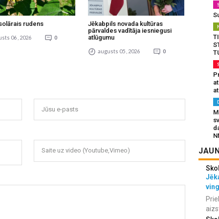
S
solārais rudens
Jēkabpils novada kultūras
pārvaldes vadītāja iesniegusi
T
atlūgumu
sts 06 , 2026
0
S
augusts 05 , 2026
0
T
Pr
a
at
Jūsu e-pasts
Mu
s
da
N
JAUN
Saite uz video (Youtube,Vimeo)
Sko
Jēka
vin
Prie
aizs