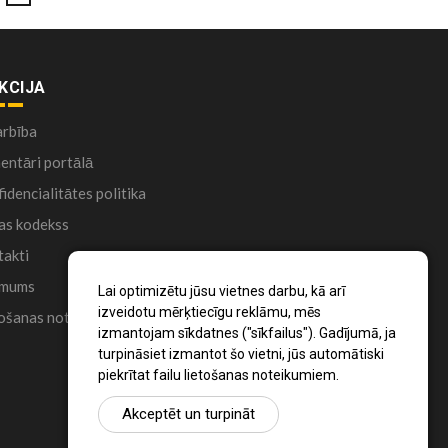
KCIJA
arbība
ntāri portālā
idencialitātes politika
as kodekss
akti
 mums
Lai optimizētu jūsu vietnes darbu, kā arī
izveidotu mērķtiecīgu reklāmu, mēs
ošanas noteikumi
izmantojam sīkdatnes ("sīkfailus"). Gadījumā, ja
turpināsiet izmantot šo vietni, jūs automātiski
piekrītat failu lietošanas noteikumiem.
Akceptēt un turpināt