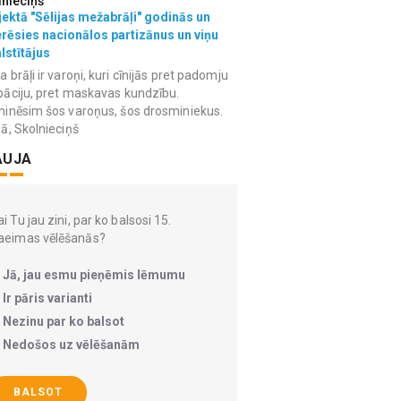
lnieciņš
ektā "Sēlijas mežabrāļi" godinās un
erēsies nacionālos partizānus un viņu
lstītājus
 brāļi ir varoņi, kuri cīnijās pret padomju
āciju, pret maskavas kundzību.
inēsim šos varoņus, šos drosminiekus.
ā, Skolnieciņš
AUJA
i Tu jau zini, par ko balsosi 15.
aeimas vēlēšanās?
Jā, jau esmu pieņēmis lēmumu
Ir pāris varianti
Nezinu par ko balsot
Nedošos uz vēlēšanām
BALSOT