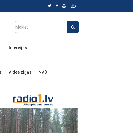
a
Intervijas
s
Vides ziņas
NVO