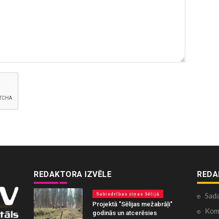
REDAKTORA IZVĒLE
REDA
Sabiedrības ziņas Sēlijā
Sad
Projektā "Sēlijas mežabrāļi"
Kome
godinās un atcerēsies