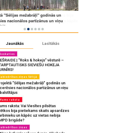
Jaunākās
Lasītākās
Noskaties
IEŠRAIDE | "Roks & hokejs" vēsturē –
TARPTAUTISKS SIEVIEŠU HOKEJA
URNĪRS!
Sabiedrības ziņas Sēlijā
ojektā "Sēlijas mežabrāļi" godinās un
tcerēsies nacionālos partizānus un viņu
balstītājus
Mums raksta
ms raksta: Vai Viesītes pilsētas
vētkos bija pietiekams skaits apsardzes
rbinieku un kāpēc uz vietas nebija
MPD brigāde?
Sabiedrības ziņas