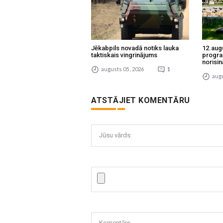
Jēkabpils novadā notiks lauka
12.aug
taktiskais vingrinājums
progra
norisin
augusts 05 , 2026
1
augu
ATSTĀJIET KOMENTĀRU
Jūsu vārds:
Komentārs