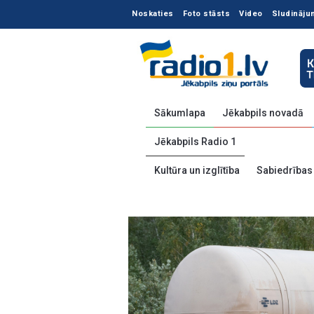
Noskaties
Foto stāsts
Video
Sludināju
Sākumlapa
Jēkabpils novadā
Jēkabpils Radio 1
Kultūra un izglītība
Sabiedrības