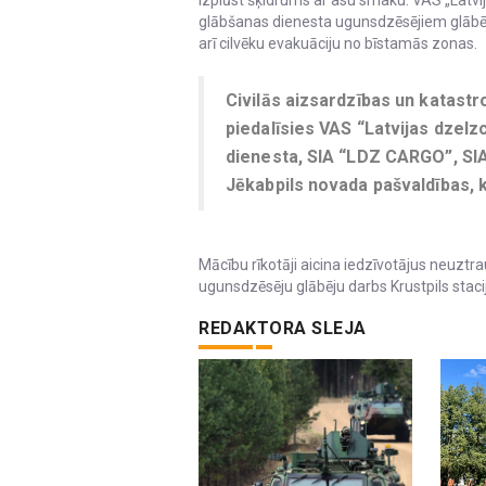
izplūst šķidrums ar asu smaku. VAS „Latvi
glābšanas dienesta ugunsdzēsējiem glābēj
arī cilvēku evakuāciju no bīstamās zonas.
Civilās aizsardzības un katast
piedalīsies VAS “Latvijas dzelz
dienesta, SIA “LDZ CARGO”, SIA
Jēkabpils novada pašvaldības, kā
Mācību rīkotāji aicina iedzīvotājus neuztr
ugunsdzēsēju glābēju darbs Krustpils stacija
REDAKTORA SLEJA