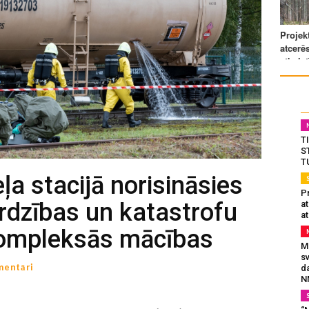
T
S
T
ļa stacijā norisināsies
Pr
ardzības un katastrofu
a
at
kompleksās mācības
Mu
s
mentāri
da
N