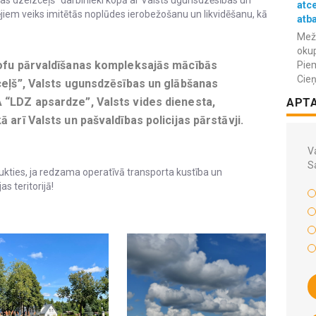
jas dzelzceļš” darbinieki kopā ar Valsts ugunsdzēsības un
atc
iem veiks imitētās noplūdes ierobežošanu un likvidēšanu, kā
atba
Meža
okup
rofu pārvaldīšanas kompleksajās mācībās
Piem
Cieņ
ceļš”, Valsts ugunsdzēsības un glābšanas
 “LDZ apsardze”, Valsts vides dienesta,
APT
 arī Valsts un pašvaldības policijas pārstāvji.
Va
S
aukties, ja redzama operatīvā transporta kustība un
s teritorijā!