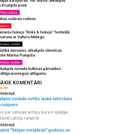
ājas kafejnīcas” ver durvis Jēkabpils
 Krustpils pusē
Vides ziņas
ākas solārais rudens
Sports
eviešu hokejs "Roks & hokejs" festivālā
 saruna ar Valteru Midegu
Dienas izvēle
ūžībā devusies Jēkabpils slimnīcas
rste Marina Pumpiša
Dienas izvēle
ēkabpils novada kultūras pārvaldes
dītāja iesniegusi atlūgumu
ĀKIE KOMENTĀRI
lnieciņš
bpils novadā notiks lauka taktiskais
grinājums
ks par Latvijas armiju, kura ir spējīga
tāvēt Latviju nelaimē.
lnieciņš
ektā "Sēlijas mežabrāļi" godinās un