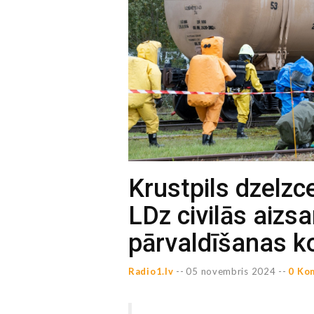
Krustpils dzelzce
LDz civilās aizs
pārvaldīšanas 
Radio1.lv
--
05 novembris 2024 --
0 Ko