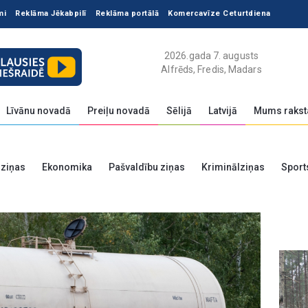
mi
Reklāma Jēkabpilī
Reklāma portālā
Komercavīze Ceturtdiena
2026.gada 7. augusts
Alfrēds, Fredis, Madars
Līvānu novadā
Preiļu novadā
Sēlijā
Latvijā
Mums rakst
 ziņas
Ekonomika
Pašvaldību ziņas
Kriminālziņas
Sport