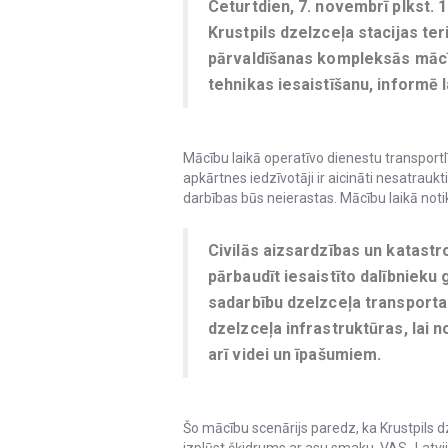
Ceturtdien, 7. novembrī plkst. 1
Krustpils dzelzceļa stacijas ter
pārvaldīšanas kompleksās mācī
tehnikas iesaistīšanu, informē l
Mācību laikā operatīvo dienestu transportl
apkārtnes iedzīvotāji ir aicināti nesatraukti
darbības būs neierastas. Mācību laikā noti
Civilās aizsardzības un katast
pārbaudīt iesaistīto dalībnieku 
sadarbību dzelzceļa transporta
dzelzceļa infrastruktūras, lai 
arī videi un īpašumiem.
Šo mācību scenārijs paredz, ka Krustpils d