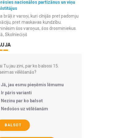
erēsies nacionālos partizānus un viņu
lstītājus
 brāļi ir varoņi, kuri cīnijās pret padomju
āciju, pret maskavas kundzību.
inēsim šos varoņus, šos drosminiekus.
ā, Skolnieciņš
AUJA
i Tu jau zini, par ko balsosi 15.
aeimas vēlēšanās?
Jā, jau esmu pieņēmis lēmumu
Ir pāris varianti
Nezinu par ko balsot
Nedošos uz vēlēšanām
BALSOT