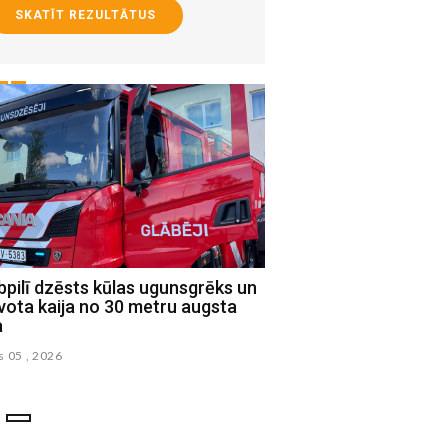
SKATĪT REZULTĀTUS
pilī dzēsts kūlas ugunsgrēks un
Jēkabpils novada Sociā
vota kaija no 30 metru augsta
uzsāk praktisko iemaņ
a
ciklu ģimenēm
s 05 , 2026
augusts 02 , 2026