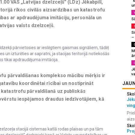
“M
1.00 VAS „Latvijas dzelzceļš” (LDz) Jēkabpilī,
un
itorijā rīkos civilās aizsardzības un katastrofu
bas ar apdraudējuma imitāciju, personāla un
S
atvijas valsts dzelzceļš.
Si
–
īdzekļi pārvietosies ar ieslēgtiem gaismas signāliem, tādēļ
M
es un izturēties ar sapratni, ja stacijas teritorijā notiekošās
ā
ks tikai apdraudējuma imitācija.
J
va
rofu pārvaldīšanas komplekso mācību mērķis ir
JAUN
gatavību koordinētai rīcībai un nostiprināt
 katastrofu pārvaldīšanā uz publiskās
Sko
novērstu iespējamos draudus iedzīvotājiem, kā
Jēka
vin
Prie
aizs
Sko
zelzceļa stacijā cisternas katlā rodas plaisas un pa tām
Proj