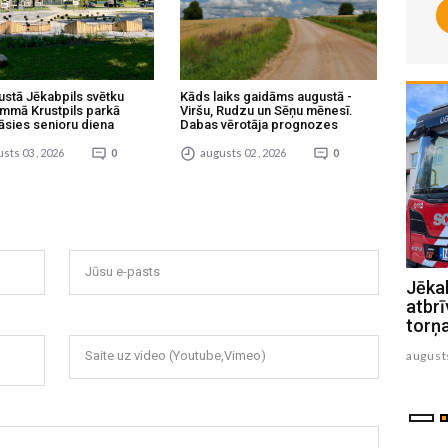
ustā Jēkabpils svētku
Kāds laiks gaidāms augustā -
mmā Krustpils parkā
Viršu, Rudzu un Sēņu mēnesī.
āsies senioru diena
Dabas vērotāja prognozes
sts 03 , 2026
0
augusts 02 , 2026
0
Jūsu e-pasts
“Mājas kafejnīcas” ver durvis
Jēkab
Jēkabpils un Krustpils pusē
atbrī
torņ
augusts 06 , 2026
august
Saite uz video (Youtube,Vimeo)