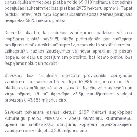
cietusī lauksaimniecības platība veido 69 918 hektārus, bet salnas
postījušas lauksaimniecības platības 2975 hektāru apmērā. Tāpat
būtisku lietavu rezultātā šogad lauksaimniecības zemes palikušas
neapsētas 5825 hektāru platībā.
Dienestā skaidro, ka radušos zaudējumus patlaban vēl nav
iespējams pilnībā novērtēt, tāpēc pieteikšanās par radītajiem
postījumiem būs atvērta arī turpmāk, nenosakot konkrētu termiņu.
Laikapstākļu radītos zaudējumus vēl nevar aprēķināt, jo pastāv
iespēja, ka daļu uz postījumiem pieteikto, bet iesēto platību būs
iespējams nokult un novākt.
Savukārt līdz 10.jūlijam dienesta provizoriski aprēķinātie
zaudējumi lauksaimniecībā veidoja 63,886 miljonus eiro. Pēc
platības visvairāk cietuši auzu, vasaras kviešu, ziemas kviešu un
zirņu sējumi, kā arī ilggadīgie zālāji, zaudējumiem veidojot
provizoriski 43,686 miljonus eiro.
Savukārt pavasara salnās cietuši 2107 hektāri augļkopības
kultūraugu platību, visvairāk - ābeļu, bumbieru, krūmmelleņu,
upeņu un smiltsērkšķu stādījumi, kopējiem provizoriskajiem
zaudējumiem veidojot 20,200 miljonus eiro.