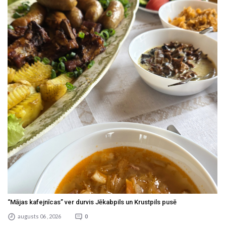
“Mājas kafejnīcas” ver durvis Jēkabpils un Krustpils pusē
augusts 06 , 2026
0