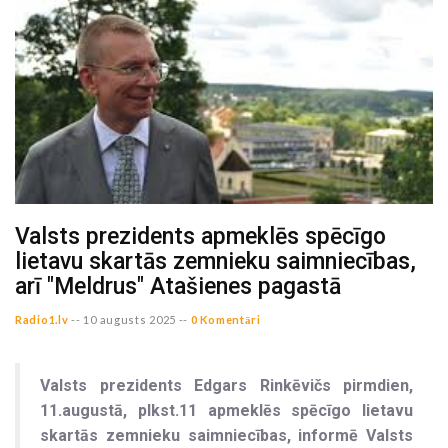
Valsts prezidents apmeklēs spēcīgo
lietavu skartās zemnieku saimniecības,
arī "Meldrus" Atašienes pagastā
Radio1.lv
--
10 augusts 2025 --
0 Komentāri
Valsts prezidents Edgars Rinkēvičs pirmdien,
11.augustā, plkst.11 apmeklēs spēcīgo lietavu
skartās zemnieku saimniecības, informē Valsts