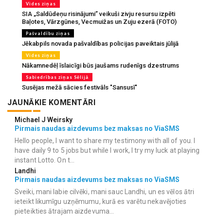
Vides ziņas
SIA „Saldūdeņu risinājumi” veikuši zivju resursu izpēti
Baļotes, Vārzgūnes, Vecmuižas un Zuju ezerā (FOTO)
Pašvaldību ziņas
Jēkabpils novada pašvaldības policijas paveiktais jūlijā
Vides ziņas
Nākamnedēļ īslaicīgi būs jaušams rudenīgs dzestrums
Sabiedrības ziņas Sēlijā
Susējas mežā sācies festivāls "Sansusī"
JAUNĀKIE KOMENTĀRI
Michael J Weirsky
Pirmais naudas aizdevums bez maksas no ViaSMS
Hello people, I want to share my testimony with all of you. I
have daily 9 to 5 jobs but while I work, I try my luck at playing
instant Lotto. On t...
Landhi
Pirmais naudas aizdevums bez maksas no ViaSMS
Sveiki, mani labie cilvēki, mani sauc Landhi, un es vēlos ātri
ieteikt likumīgu uzņēmumu, kurā es varētu nekavējoties
pieteikties ātrajam aizdevuma...