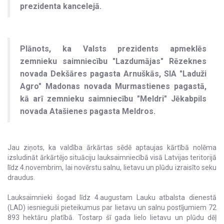
prezidenta kancelejā.
Plānots, ka Valsts prezidents apmeklēs
zemnieku saimniecību "Lazdumājas" Rēzeknes
novada Dekšāres pagasta Arnuškās, SIA "Laduži
Agro" Madonas novada Murmastienes pagastā,
kā arī zemnieku saimniecību "Meldri" Jēkabpils
novada Atašienes pagasta Meldros.
Jau ziņots, ka valdība ārkārtas sēdē aptaujas kārtībā nolēma
izsludināt ārkārtējo situāciju lauksaimniecībā visā Latvijas teritorijā
līdz 4.novembrim, lai novērstu salnu, lietavu un plūdu izraisīto seku
draudus.
Lauksaimnieki šogad līdz 4.augustam Lauku atbalsta dienestā
(LAD) iesnieguši pieteikumus par lietavu un salnu postījumiem 72
893 hektāru platībā. Tostarp šī gada lielo lietavu un plūdu dēļ