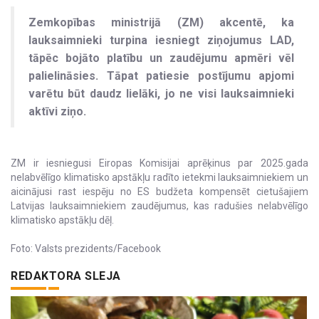
Zemkopības ministrijā (ZM) akcentē, ka
lauksaimnieki turpina iesniegt ziņojumus LAD,
tāpēc bojāto platību un zaudējumu apmēri vēl
palielināsies. Tāpat patiesie postījumu apjomi
varētu būt daudz lielāki, jo ne visi lauksaimnieki
aktīvi ziņo.
ZM ir iesniegusi Eiropas Komisijai aprēķinus par 2025.gada
nelabvēlīgo klimatisko apstākļu radīto ietekmi lauksaimniekiem un
aicinājusi rast iespēju no ES budžeta kompensēt cietušajiem
Latvijas lauksaimniekiem zaudējumus, kas radušies nelabvēlīgo
klimatisko apstākļu dēļ.
Foto: Valsts prezidents/Facebook
REDAKTORA SLEJA