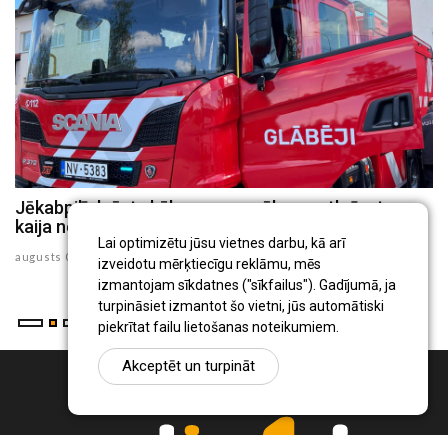
Jēkabpilī dzēsts kūlas ugunsgrēks un atbrīvota
J
kaija no 30 metru augsta torņa
p
Lai optimizētu jūsu vietnes darbu, kā arī
augusts 05 , 2026
au
izveidotu mērķtiecīgu reklāmu, mēs
izmantojam sīkdatnes ("sīkfailus"). Gadījumā, ja
turpināsiet izmantot šo vietni, jūs automātiski
piekrītat failu lietošanas noteikumiem.
Akceptēt un turpināt