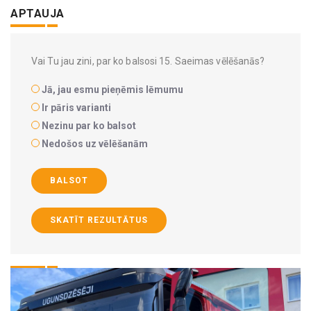
APTAUJA
Vai Tu jau zini, par ko balsosi 15. Saeimas vēlēšanās?
Jā, jau esmu pieņēmis lēmumu
Ir pāris varianti
Nezinu par ko balsot
Nedošos uz vēlēšanām
BALSOT
SKATĪT REZULTĀTUS