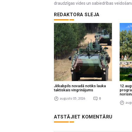
draudzīgas vides un sabiedrības veidošan
REDAKTORA SLEJA
Jēkabpils novadā notiks lauka
12.aug
taktiskais vingrinājums
progra
norisin
augusts 05 , 2026
0
augu
ATSTĀJIET KOMENTĀRU