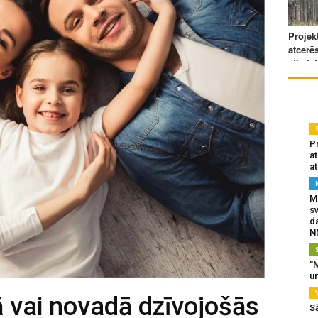
Pr
a
at
Mu
s
da
N
“M
un
ā vai novadā dzīvojošās
S