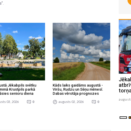
a”.
“Mājas kafejnīcas” ver durvis
Jēkab
Jēkabpils un Krustpils pusē
atbrī
ustā Jēkabpils svētku
Kāds laiks gaidāms augustā -
mmā Krustpils parkā
Viršu, Rudzu un Sēņu mēnesī.
torņ
āsies senioru diena
Dabas vērotāja prognozes
augusts 06 , 2026
august
sts 03 , 2026
0
augusts 02 , 2026
0