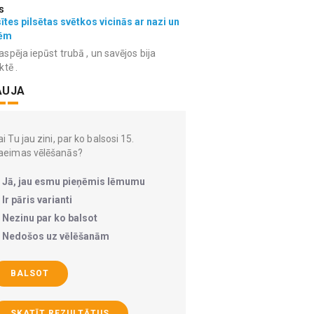
s
ītes pilsētas svētkos vicinās ar nazi un
ēm
spēja iepūst trubā , un savējos bija
ktē .
AUJA
i Tu jau zini, par ko balsosi 15.
aeimas vēlēšanās?
Jā, jau esmu pieņēmis lēmumu
Ir pāris varianti
Nezinu par ko balsot
Nedošos uz vēlēšanām
BALSOT
SKATĪT REZULTĀTUS