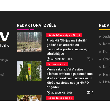
REDAKTORA IZVĒLE
REDA
Sabiedrības ziņas Sēlijā
Sad
Projektā "Sēlijas mežabrāļi"
Kome
godinās un atcerēsies
nacionālos partizānus un viņu
Konf
atbalstītājus
Ētik
augusts 06 , 2026
0
kusija
Mums raksta
Kont
Mums raksta: Vai Viesītes
Par
pilsētas svētkos bija pietiekams
esi
skaits apsardzes darbinieku un
Liet
kāpēc uz vietas nebija NMPD
brigāde?
augusts 06 , 2026
0
Sabiedrības ziņas
“Mājas kafejnīcas” ver durvis
Jēkabpils un Krustpils pusē