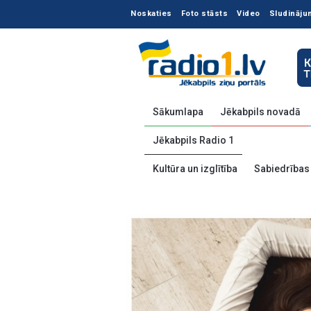
Noskaties
Foto stāsts
Video
Sludināju
Sākumlapa
Jēkabpils novadā
Jēkabpils Radio 1
Kultūra un izglītība
Sabiedrības