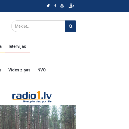
a
Intervijas
s
Vides ziņas
NVO