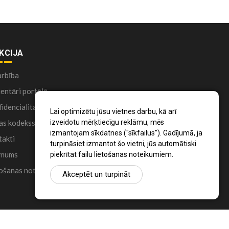
KCIJA
arbība
ntāri portālā
idencialitātes politika
Lai optimizētu jūsu vietnes darbu, kā arī
izveidotu mērķtiecīgu reklāmu, mēs
as kodekss
izmantojam sīkdatnes ("sīkfailus"). Gadījumā, ja
akti
turpināsiet izmantot šo vietni, jūs automātiski
 mums
piekrītat failu lietošanas noteikumiem.
ošanas noteikumi
Akceptēt un turpināt