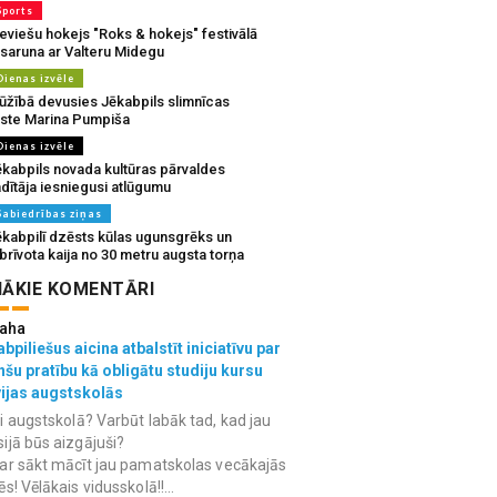
Sports
eviešu hokejs "Roks & hokejs" festivālā
 saruna ar Valteru Midegu
Dienas izvēle
ūžībā devusies Jēkabpils slimnīcas
rste Marina Pumpiša
Dienas izvēle
ēkabpils novada kultūras pārvaldes
dītāja iesniegusi atlūgumu
Sabiedrības ziņas
ēkabpilī dzēsts kūlas ugunsgrēks un
brīvota kaija no 30 metru augsta torņa
ĀKIE KOMENTĀRI
aha
bpiliešus aicina atbalstīt iniciatīvu par
nšu pratību kā obligātu studiju kursu
vijas augstskolās
i augstskolā? Varbūt labāk tad, kad jau
ijā būs aizgājuši?
ar sākt mācīt jau pamatskolas vecākajās
ēs! Vēlākais vidusskolā!!...