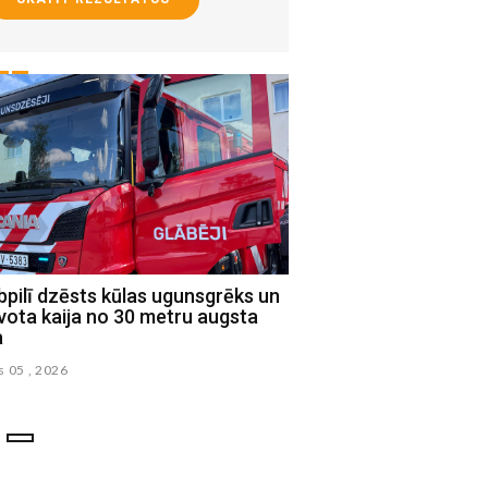
pilī dzēsts kūlas ugunsgrēks un
Jēkabpils novada Sociā
vota kaija no 30 metru augsta
uzsāk praktisko iemaņ
a
ciklu ģimenēm
s 05 , 2026
augusts 02 , 2026