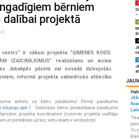
lngadīgiem bērniem
Si
–
s dalībai projektā
M
ri
ā
J
 centrs” ir sākusi projekta “ĢIMENES KODS:
va
M IZAICINĀJUMUS” realizēšanu un aicina
J
ties Jēkabpils pilsētā vai novadā dzīvojošās
at
niem, informē projekta sabiedrisko attiecību
JAUN
Hah
Jēka
ieteikuma anketu uz katru pasākumu! Pirmā pasākuma
fina
-situaciju-apli-1
. Darbosies bērnu pieskatīšana pasākuma
Lat
ancāne, projekta koordinatore (rezervei projekta vadītāja
Tika
s un pieteikties uzreiz, vietu skaits ir ierobežots!
pens
To v
klas