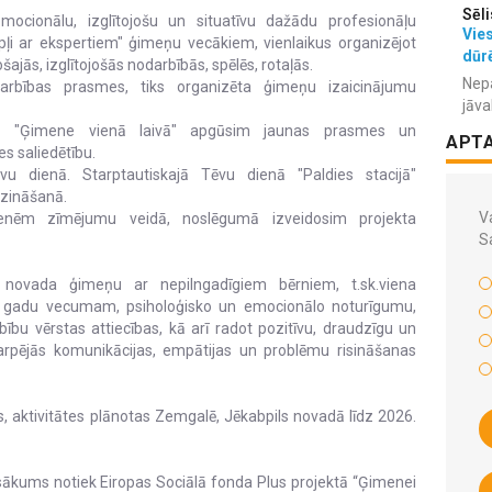
Sēli
cionālu, izglītojošu un situatīvu dažādu profesionāļu
Vies
u apļi ar ekspertiem" ģimeņu vecākiem, vienlaikus organizējot
dūr
jās, izglītojošās nodarbībās, spēlēs, rotaļās.
Nepa
arbības prasmes, tiks organizēta ģimeņu izaicinājumu
jāva
mā "Ģimene vienā laivā" apgūsim jaunas prasmes un
APT
es saliedētību.
u dienā. Starptautiskajā Tēvu dienā "Paldies stacijā"
zināšanā.
Va
menēm zīmējumu veidā, noslēgumā izveidosim projekta
S
s novada ģimeņu ar nepilngadīgiem bērniem, t.sk.viena
8 gadu vecumam, psiholoģisko un emocionālo noturīgumu,
ību vērstas attiecības, kā arī radot pozitīvu, draudzīgu un
vstarpējās komunikācijas, empātijas un problēmu risināšanas
, aktivitātes plānotas Zemgalē, Jēkabpils novadā līdz 2026.
sākums notiek Eiropas Sociālā fonda Plus projektā “Ģimenei