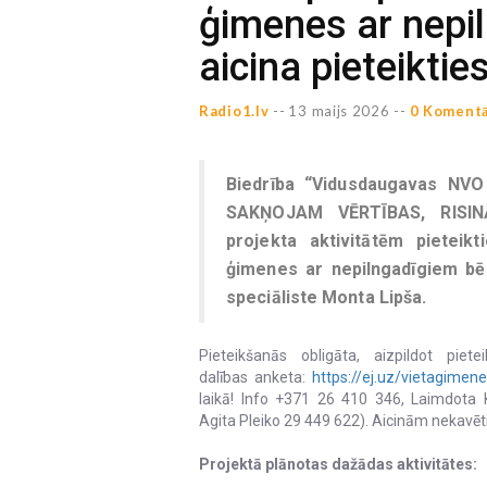
ģimenes ar nepi
aicina pieteiktie
Radio1.lv
--
13 maijs 2026 --
0 Komentā
Biedrība “Vidusdaugavas NVO
SAKŅOJAM VĒRTĪBAS, RISINĀ
projekta aktivitātēm pieteik
ģimenes ar nepilngadīgiem bēr
speciāliste Monta Lipša.
Pieteikšanās obligāta, aizpildot p
dalības anketa:
https://ej.uz/vietagimenei
laikā! Info +371 26 410 346, Laimdota K
Agita Pleiko 29 449 622). Aicinām nekavētie
Projektā plānotas dažādas aktivitātes: