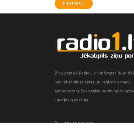
PIEVIENOT
Ziņu portāls Radio1.lv ir informācija un dis
par Jēkabpils pilsētas un reģiona novadu
aktualitātēm. Svarīgākie notikumi un proc
Latvijā un pasaulē.
+371 22 320 220
zinas@radio1.lv