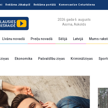
mi
Reklāma Jēkabpilī
Reklāma portālā
Komercavīze Ceturtdiena
2026.gada 6. augusts
Aisma, Askolds
Līvānu novadā
Preiļu novadā
Sēlijā
Latvijā
Mums rakst
 ziņas
Ekonomika
Pašvaldību ziņas
Kriminālziņas
Sport