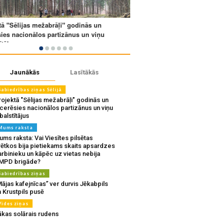
Jaunākās
Lasītākās
Sabiedrības ziņas Sēlijā
ojektā "Sēlijas mežabrāļi" godinās un
tcerēsies nacionālos partizānus un viņu
balstītājus
Mums raksta
ms raksta: Vai Viesītes pilsētas
vētkos bija pietiekams skaits apsardzes
rbinieku un kāpēc uz vietas nebija
MPD brigāde?
Sabiedrības ziņas
ājas kafejnīcas” ver durvis Jēkabpils
 Krustpils pusē
Vides ziņas
ākas solārais rudens