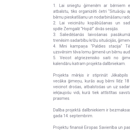
1. Lai sniegtu ģimenēm ar bērniem emo
atbalstu, tiks organizēti četri "Situācij
bērnu pieskatīšanu un nodarbināšanu radoša
2. Lai veicinātu kopābūšanas un sad
spēle Zemgalē "Hopā!" divās sesijās.
3. Saliedēšanās laivošanas pasāku
trenēsim sadarbību krīžu situācijās, ģimen
4. Mini kampaņa "Paldies stacija" Tēv
uzsvērsim tēva lomu ģimenē un bērnu aud
5. Veicot atgriezenisko saiti no ģi
kalendāru katram projekta dalībniekam.
Projekta mērķis ir stiprināt Jēkabpil
vecāka ģimeņu, kurās aug bērni līdz 1
veicinot drošas, atbalstošas un uz sadarb
iekļaujošu vidi, kurā tiek attīstītas sa
prasmes.
Dalība projektā dalībniekiem ir bezmaksas
gada 14. septembrim.
Projektu finansē Eiropas Savienība un pa