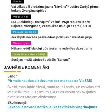
Sports
Vai Jēkabpilī piedzims jauna "Nirvāna"? Lotārs Zariņš pirms
hokeja Zvaigžņu spēles
Vides ziņas
SIA „Saldūdeņu risinājumi” veikuši zivju resursu izpēti
Baļotes, Vārzgūnes, Vecmuižas un Zuju ezerā (FOTO)
Pašvaldību ziņas
Jēkabpils novada pašvaldības policijas paveiktais jūlijā
Vides ziņas
Nākamnedēļ īslaicīgi būs jaušams rudenīgs dzestrums
Sabiedrības ziņas Sēlijā
Susējas mežā sācies festivāls "Sansusī"
JAUNĀKIE KOMENTĀRI
Landhi
Pirmais naudas aizdevums bez maksas no ViaSMS
Sveiki, mani labie cilvēki, mani sauc Landhi, un es vēlos ātri
ieteikt likumīgu uzņēmumu, kurā es varētu nekavējoties
pieteikties ātrajam aizdevuma...
Skolnieciņš
Jēkabpils novadā notiks lauka taktiskais vingrinājums