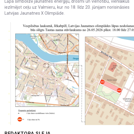
Lāpa simbolizē jaunatnes enerģiju, drosmi un vienotību, vienlaikus
iezīmējot ceļu uz Valmieru, kur no 18. līdz 20. jūnijam norisināsies
Latvijas Jaunatnes X Olimpiāde.
REDAKTORA SLEJA