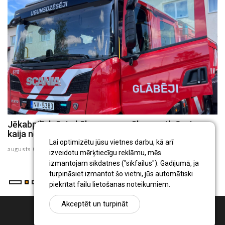
Jēkabpilī dzēsts kūlas ugunsgrēks un atbrīvota
J
kaija no 30 metru augsta torņa
p
Lai optimizētu jūsu vietnes darbu, kā arī
augusts 05 , 2026
au
izveidotu mērķtiecīgu reklāmu, mēs
izmantojam sīkdatnes ("sīkfailus"). Gadījumā, ja
turpināsiet izmantot šo vietni, jūs automātiski
piekrītat failu lietošanas noteikumiem.
Akceptēt un turpināt