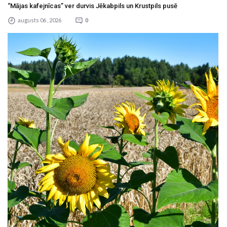
“Mājas kafejnīcas” ver durvis Jēkabpils un Krustpils pusē
augusts 06 , 2026
0