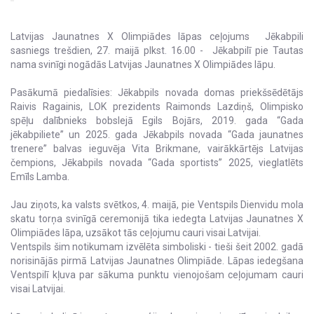
Latvijas Jaunatnes X Olimpiādes lāpas ceļojums Jēkabpili
sasniegs trešdien, 27. maijā plkst. 16.00 - Jēkabpilī pie Tautas
nama svinīgi nogādās Latvijas Jaunatnes X Olimpiādes lāpu.
Pasākumā piedalīsies: Jēkabpils novada domas priekšsēdētājs
Raivis Ragainis, LOK prezidents Raimonds Lazdiņš, Olimpisko
spēļu dalībnieks bobslejā Egils Bojārs, 2019. gada “Gada
jēkabpiliete” un 2025. gada Jēkabpils novada “Gada jaunatnes
trenere” balvas ieguvēja Vita Brikmane, vairākkārtējs Latvijas
čempions, Jēkabpils novada “Gada sportists” 2025, vieglatlēts
Emīls Lamba.
Jau ziņots, ka valsts svētkos, 4. maijā, pie Ventspils Dienvidu mola
skatu torņa svinīgā ceremonijā tika iedegta Latvijas Jaunatnes X
Olimpiādes lāpa, uzsākot tās ceļojumu cauri visai Latvijai.
Ventspils šim notikumam izvēlēta simboliski - tieši šeit 2002. gadā
norisinājās pirmā Latvijas Jaunatnes Olimpiāde. Lāpas iedegšana
Ventspilī kļuva par sākuma punktu vienojošam ceļojumam cauri
visai Latvijai.