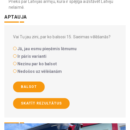
Prieks par Latvijas armiju, kura ir spējīga aizstāvēt Latviju
nelaimē.
APTAUJA
Vai Tu jau zini, par ko balsosi 15. Saeimas vēlēšanās?
Jā, jau esmu pieņēmis lēmumu
Ir pāris varianti
Nezinu par ko balsot
Nedošos uz vēlēšanām
BALSOT
SKATĪT REZULTĀTUS