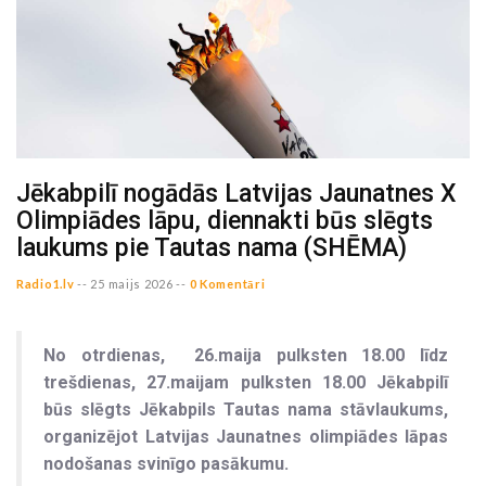
Jēkabpilī nogādās Latvijas Jaunatnes X
Olimpiādes lāpu, diennakti būs slēgts
laukums pie Tautas nama (SHĒMA)
Radio1.lv
--
25 maijs 2026 --
0 Komentāri
No otrdienas, 26.maija pulksten 18.00 līdz
trešdienas, 27.maijam pulksten 18.00 Jēkabpilī
būs slēgts Jēkabpils Tautas nama stāvlaukums,
organizējot Latvijas Jaunatnes olimpiādes lāpas
nodošanas svinīgo pasākumu.