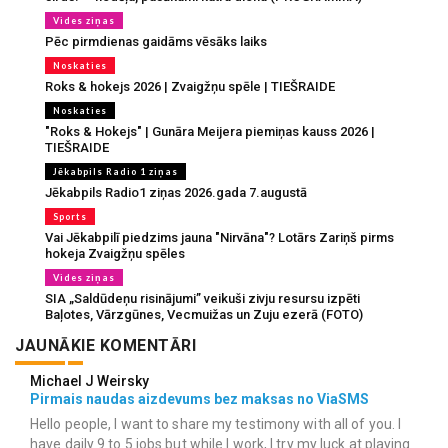
Vides ziņas
Pēc pirmdienas gaidāms vēsāks laiks
Noskaties
Roks & hokejs 2026 | Zvaigžņu spēle | TIEŠRAIDE
Noskaties
"Roks & Hokejs" | Gunāra Meijera piemiņas kauss 2026 |
TIEŠRAIDE
Jēkabpils Radio 1 ziņas
Jēkabpils Radio1 ziņas 2026.gada 7.augustā
Sports
Vai Jēkabpilī piedzims jauna "Nirvāna"? Lotārs Zariņš pirms
hokeja Zvaigžņu spēles
Vides ziņas
SIA „Saldūdeņu risinājumi” veikuši zivju resursu izpēti
Baļotes, Vārzgūnes, Vecmuižas un Zuju ezerā (FOTO)
JAUNĀKIE KOMENTĀRI
Michael J Weirsky
Pirmais naudas aizdevums bez maksas no ViaSMS
Hello people, I want to share my testimony with all of you. I
have daily 9 to 5 jobs but while I work, I try my luck at playing