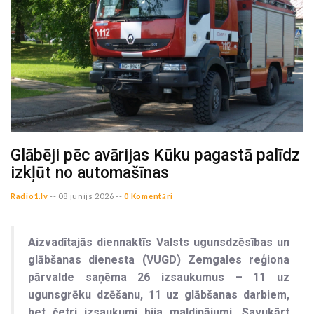
Glābēji pēc avārijas Kūku pagastā palīdz
izkļūt no automašīnas
Radio1.lv
--
08 junijs 2026 --
0 Komentāri
Aizvadītajās diennaktīs Valsts ugunsdzēsības un
glābšanas dienesta (VUGD) Zemgales reģiona
pārvalde saņēma 26 izsaukumus – 11 uz
ugunsgrēku dzēšanu, 11 uz glābšanas darbiem,
bet četri izsaukumi bija maldinājumi. Savukārt