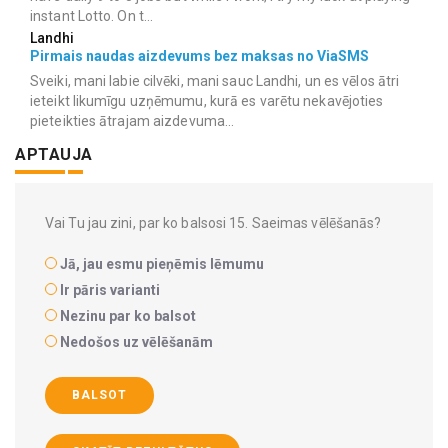
instant Lotto. On t...
Landhi
Pirmais naudas aizdevums bez maksas no ViaSMS
Sveiki, mani labie cilvēki, mani sauc Landhi, un es vēlos ātri
ieteikt likumīgu uzņēmumu, kurā es varētu nekavējoties
pieteikties ātrajam aizdevuma...
APTAUJA
Vai Tu jau zini, par ko balsosi 15. Saeimas vēlēšanās?
Jā, jau esmu pieņēmis lēmumu
Ir pāris varianti
Nezinu par ko balsot
Nedošos uz vēlēšanām
BALSOT