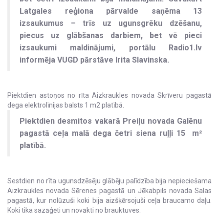
Latgales reģiona pārvalde saņēma 13
izsaukumus – trīs uz ugunsgrēku dzēšanu,
piecus uz glābšanas darbiem, bet vē pieci
izsaukumi maldinājumi, portālu Radio1.lv
informēja VUGD pārstāve Irita Slavinska.
Piektdien astoņos no rīta Aizkraukles novada Skrīveru pagastā
dega elektrolīnijas balsts 1 m2 platībā.
Piektdien desmitos vakarā Preiļu novada Galēnu
pagastā ceļa malā dega četri siena ruļļi 15 m²
platībā.
Sestdien no rīta ugunsdzēsēju glābēju palīdzība bija nepieciešama
Aizkraukles novada Sērenes pagastā un Jēkabpils novada Salas
pagastā, kur nolūzuši koki bija aizšķērsojuši ceļa braucamo daļu.
Koki tika sazāģēti un novākti no brauktuves.