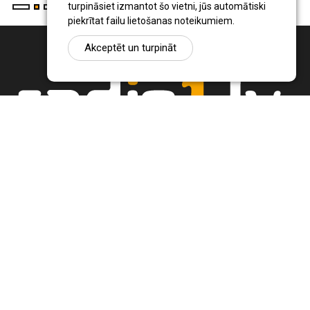
turpināsiet izmantot šo vietni, jūs automātiski
piekrītat failu lietošanas noteikumiem.
Akceptēt un turpināt
Ziņu portāls Radio1.lv ir informācija un diskusija par Jēkabpils
pilsētas un reģiona novadu aktualitātēm. Svarīgākie notikumi un
procesi Latvijā un pasaulē.
+371 22 320 220
zinas@radio1.lv