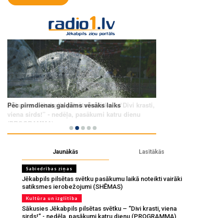
Jaunākās
Lasītākās
Sabiedrības ziņas
Jēkabpils pilsētas svētku pasākumu laikā noteikti vairāki
satiksmes ierobežojumi (SHĒMAS)
Kultūra un izglītība
Sākusies Jēkabpils pilsētas svētku – “Divi krasti, viena
sirds!” - nedēļa, pasākumi katru dienu (PROGRAMMA)