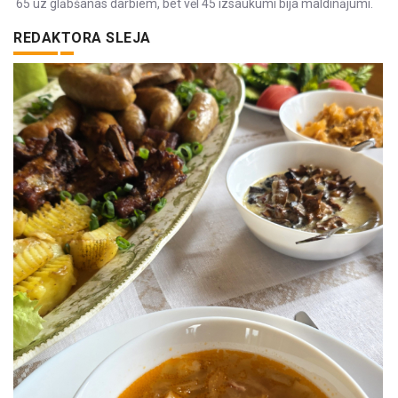
65 uz glābšanas darbiem, bet vēl 45 izsaukumi bija maldinājumi.
REDAKTORA SLEJA