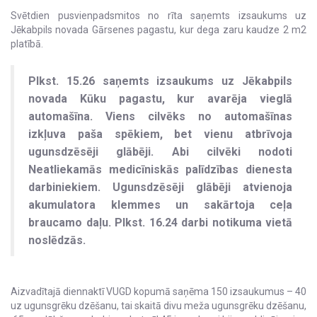
Svētdien pusvienpadsmitos no rīta saņemts izsaukums uz
Jēkabpils novada Gārsenes pagastu, kur dega zaru kaudze 2 m2
platībā.
Plkst. 15.26 saņemts izsaukums uz Jēkabpils
novada Kūku pagastu, kur avarēja vieglā
automašīna. Viens cilvēks no automašīnas
izkļuva paša spēkiem, bet vienu atbrīvoja
ugunsdzēsēji glābēji. Abi cilvēki nodoti
Neatliekamās medicīniskās palīdzības dienesta
darbiniekiem. Ugunsdzēsēji glābēji atvienoja
akumulatora klemmes un sakārtoja ceļa
braucamo daļu. Plkst. 16.24 darbi notikuma vietā
noslēdzās.
Aizvadītajā diennaktī VUGD kopumā saņēma 150 izsaukumus – 40
uz ugunsgrēku dzēšanu, tai skaitā divu meža ugunsgrēku dzēšanu,