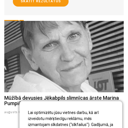
SKATĪT REZULTĀTUS
Mūžībā devusies Jēkabpils slimnīcas ārste Marina
J
Pumpiša
k
augusts 05 , 2026
au
Lai optimizētu jūsu vietnes darbu, kā arī
izveidotu mērķtiecīgu reklāmu, mēs
izmantojam sīkdatnes ("sīkfailus"). Gadījumā, ja