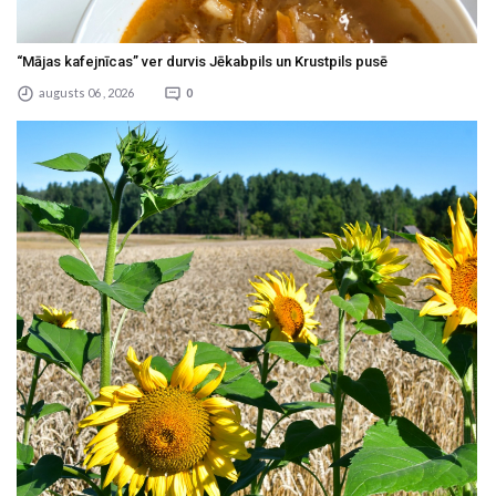
“Mājas kafejnīcas” ver durvis Jēkabpils un Krustpils pusē
augusts 06 , 2026
0