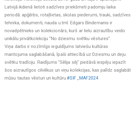
Latvijā ikdienā lietoti sadzīves priekšmeti padomju laika
periodā: apģērbs, rotaļlietas, skolas piederumi, trauki, sadzīves
tehnika, dokumenti, nauda u.tml. Edgars Bindemanis ir
novadpētnieks un kolekcionārs, kurš ar lielu aizrautību veido
unikālu privātkolekciju “No dziesmu svētku vēstures”.
Viņa darbs ir nozīmīgs ieguldījums latviešu kultūras
mantojuma saglabāšanā, īpaši attiecībā uz Dziesmu un deju
svētku tradīciju. Raidījums "Sēlija sēj" piedāvā iespēju iepazīt
šos aizrautīgos cilvēkus un viņu kolekcijas, kas palīdz saglabāt
mūsu tautas vēsturi un kultūru.
#SIF_MAF2024