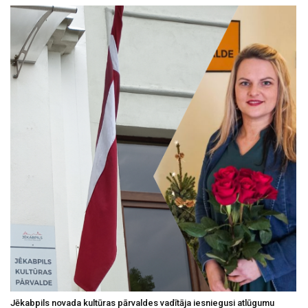
Jēkabpils novada kultūras pārvaldes vadītāja iesniegusi atlūgumu