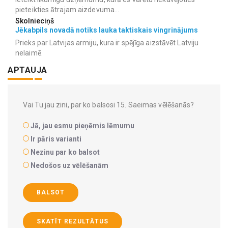
pieteikties ātrajam aizdevuma...
Skolnieciņš
Jēkabpils novadā notiks lauka taktiskais vingrinājums
Prieks par Latvijas armiju, kura ir spējīga aizstāvēt Latviju
nelaimē.
APTAUJA
Vai Tu jau zini, par ko balsosi 15. Saeimas vēlēšanās?
Jā, jau esmu pieņēmis lēmumu
Ir pāris varianti
Nezinu par ko balsot
Nedošos uz vēlēšanām
BALSOT
SKATĪT REZULTĀTUS