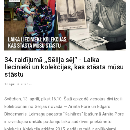
34. raidījumā ,,Sēlija sēj’’ - Laika
liecinieki un kolekcijas, kas stāsta mūsu
stāstu
13 aprilis 2025 --
Svētdien, 13. aprīlī, plkst.16.10. Šajā epizodē viesojas divi izcili
kolekcionāri no Sēlijas novada — Arnita Pore un Edgars
Bindemanis. Leimaņu pagasta "Kalnāres" īpašumā Arnita Pore
ir izveidojusi unikālu padomju laika sadzīves priekšmetu
kolekciju. Kolekcija atklāta 2015. gadā un tajā ir aplūkojami