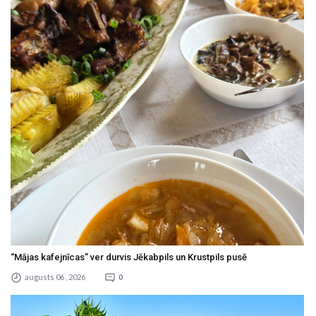
“Mājas kafejnīcas” ver durvis Jēkabpils un Krustpils pusē
augusts 06 , 2026
0