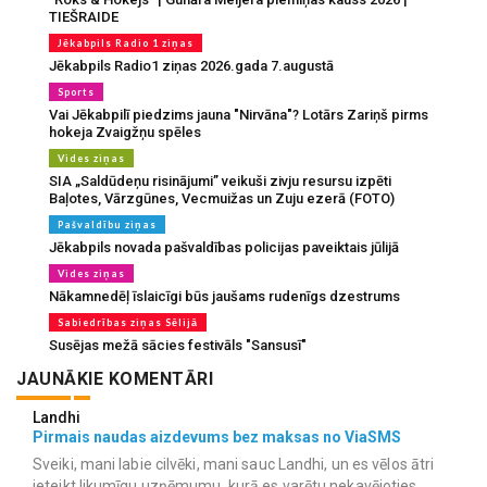
TIEŠRAIDE
Jēkabpils Radio 1 ziņas
Jēkabpils Radio1 ziņas 2026.gada 7.augustā
Sports
Vai Jēkabpilī piedzims jauna "Nirvāna"? Lotārs Zariņš pirms
hokeja Zvaigžņu spēles
Vides ziņas
SIA „Saldūdeņu risinājumi” veikuši zivju resursu izpēti
Baļotes, Vārzgūnes, Vecmuižas un Zuju ezerā (FOTO)
Pašvaldību ziņas
Jēkabpils novada pašvaldības policijas paveiktais jūlijā
Vides ziņas
Nākamnedēļ īslaicīgi būs jaušams rudenīgs dzestrums
Sabiedrības ziņas Sēlijā
Susējas mežā sācies festivāls "Sansusī"
JAUNĀKIE KOMENTĀRI
Landhi
Pirmais naudas aizdevums bez maksas no ViaSMS
Sveiki, mani labie cilvēki, mani sauc Landhi, un es vēlos ātri
ieteikt likumīgu uzņēmumu, kurā es varētu nekavējoties