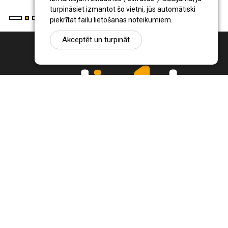
turpināsiet izmantot šo vietni, jūs automātiski
piekrītat failu lietošanas noteikumiem.
Akceptēt un turpināt
Ziņu portāls Radio1.lv ir informācija un diskusija par Jēkabpils
pilsētas un reģiona novadu aktualitātēm. Svarīgākie notikumi un
procesi Latvijā un pasaulē.
+371 22 320 220