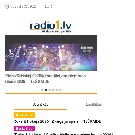
augusts 05 , 2026
0
Jaunākās
Lasītākās
Noskaties
Roks & hokejs 2026 | Zvaigžņu spēle | TIEŠRAIDE
Noskaties
"Roks & Hokejs" | Gunāra Meijera piemiņas kauss 2026 |