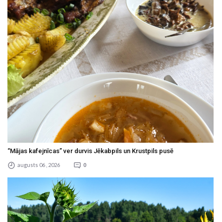
“Mājas kafejnīcas” ver durvis Jēkabpils un Krustpils pusē
augusts 06 , 2026
0