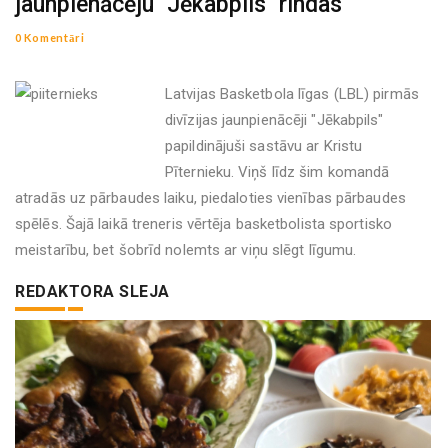
jaunpienācēju "Jēkabpils" rindas
0 Komentāri
Latvijas Basketbola līgas (LBL) pirmās
divīzijas jaunpienācēji "Jēkabpils"
papildinājuši sastāvu ar Kristu
Pīternieku. Viņš līdz šim komandā
atradās uz pārbaudes laiku, piedaloties vienības pārbaudes
spēlēs. Šajā laikā treneris vērtēja basketbolista sportisko
meistarību, bet šobrīd nolemts ar viņu slēgt līgumu.
REDAKTORA SLEJA