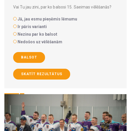
Vai Tu jau zini, par ko balsosi 15. Saeimas vēlēšanās?
Jā, jau esmu pieņēmis lēmumu
Ir pāris varianti
Nezinu par ko balsot
Nedošos uz vēlēšanām
BALSOT
SKATĪT REZULTĀTUS