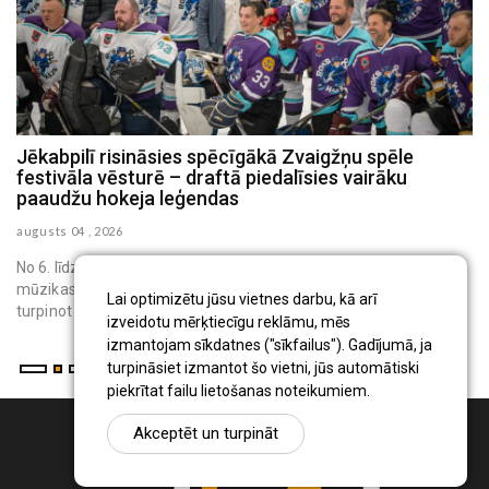
Jēkabpilī risināsies spēcīgākā Zvaigžņu spēle
J
festivāla vēsturē – draftā piedalīsies vairāku
i
paaudžu hokeja leģendas
au
augusts 04 , 2026
No 6. līdz 8. augustam festivāls piedāvās trīs dienas hokeja,
s
mūzikas un izklaides – sākot ar bērnu un sieviešu turnīriem,
Lai optimizētu jūsu vietnes darbu, kā arī
turpinot ar...
izveidotu mērķtiecīgu reklāmu, mēs
izmantojam sīkdatnes ("sīkfailus"). Gadījumā, ja
turpināsiet izmantot šo vietni, jūs automātiski
piekrītat failu lietošanas noteikumiem.
Akceptēt un turpināt