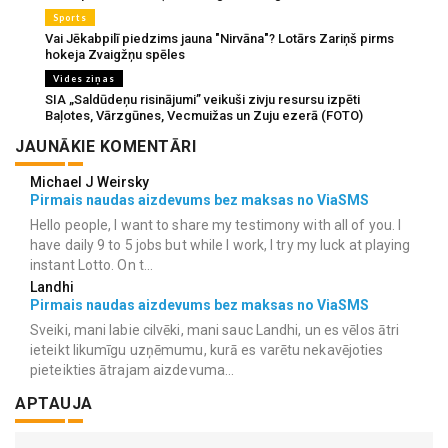
Sports
Vai Jēkabpilī piedzims jauna "Nirvāna"? Lotārs Zariņš pirms
hokeja Zvaigžņu spēles
Vides ziņas
SIA „Saldūdeņu risinājumi” veikuši zivju resursu izpēti
Baļotes, Vārzgūnes, Vecmuižas un Zuju ezerā (FOTO)
JAUNĀKIE KOMENTĀRI
Michael J Weirsky
Pirmais naudas aizdevums bez maksas no ViaSMS
Hello people, I want to share my testimony with all of you. I
have daily 9 to 5 jobs but while I work, I try my luck at playing
instant Lotto. On t...
Landhi
Pirmais naudas aizdevums bez maksas no ViaSMS
Sveiki, mani labie cilvēki, mani sauc Landhi, un es vēlos ātri
ieteikt likumīgu uzņēmumu, kurā es varētu nekavējoties
pieteikties ātrajam aizdevuma...
APTAUJA