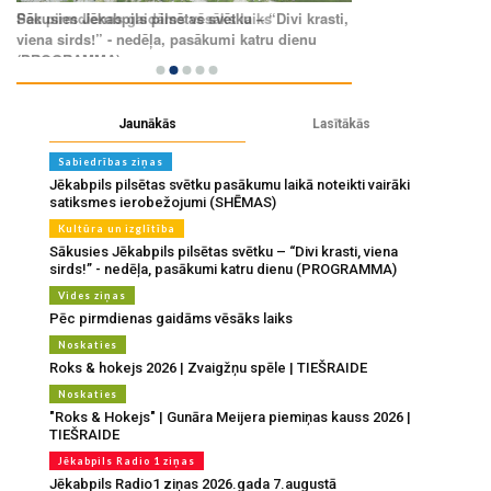
Jaunākās
Lasītākās
Sabiedrības ziņas
Jēkabpils pilsētas svētku pasākumu laikā noteikti vairāki
satiksmes ierobežojumi (SHĒMAS)
Kultūra un izglītība
Sākusies Jēkabpils pilsētas svētku – “Divi krasti, viena
sirds!” - nedēļa, pasākumi katru dienu (PROGRAMMA)
Vides ziņas
Pēc pirmdienas gaidāms vēsāks laiks
Noskaties
Roks & hokejs 2026 | Zvaigžņu spēle | TIEŠRAIDE
Noskaties
"Roks & Hokejs" | Gunāra Meijera piemiņas kauss 2026 |
TIEŠRAIDE
Jēkabpils Radio 1 ziņas
Jēkabpils Radio1 ziņas 2026.gada 7.augustā