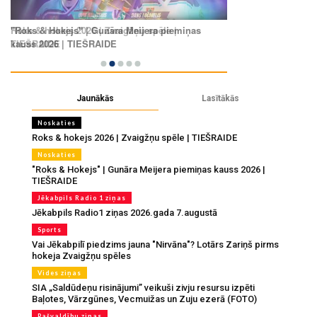
Jaunākās
Lasītākās
Noskaties
Roks & hokejs 2026 | Zvaigžņu spēle | TIEŠRAIDE
Noskaties
"Roks & Hokejs" | Gunāra Meijera piemiņas kauss 2026 |
TIEŠRAIDE
Jēkabpils Radio 1 ziņas
Jēkabpils Radio1 ziņas 2026.gada 7.augustā
Sports
Vai Jēkabpilī piedzims jauna "Nirvāna"? Lotārs Zariņš pirms
hokeja Zvaigžņu spēles
Vides ziņas
SIA „Saldūdeņu risinājumi” veikuši zivju resursu izpēti
Baļotes, Vārzgūnes, Vecmuižas un Zuju ezerā (FOTO)
Pašvaldību ziņas