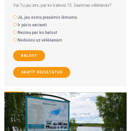
Vai Tu jau zini, par ko balsosi 15. Saeimas vēlēšanās?
Jā, jau esmu pieņēmis lēmumu
Ir pāris varianti
Nezinu par ko balsot
Nedošos uz vēlēšanām
BALSOT
SKATĪT REZULTĀTUS