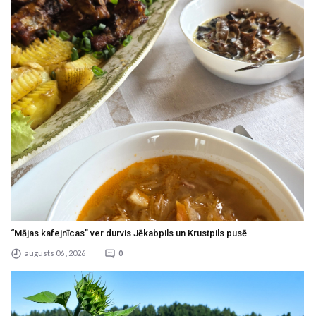
“Mājas kafejnīcas” ver durvis Jēkabpils un Krustpils pusē
augusts 06 , 2026
0