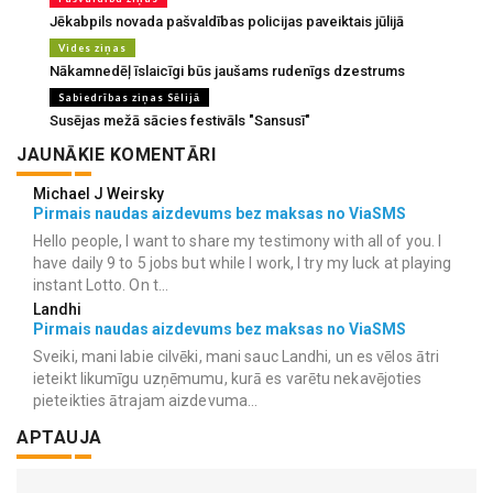
Jēkabpils novada pašvaldības policijas paveiktais jūlijā
Vides ziņas
Nākamnedēļ īslaicīgi būs jaušams rudenīgs dzestrums
Sabiedrības ziņas Sēlijā
Susējas mežā sācies festivāls "Sansusī"
JAUNĀKIE KOMENTĀRI
Michael J Weirsky
Pirmais naudas aizdevums bez maksas no ViaSMS
Hello people, I want to share my testimony with all of you. I
have daily 9 to 5 jobs but while I work, I try my luck at playing
instant Lotto. On t...
Landhi
Pirmais naudas aizdevums bez maksas no ViaSMS
Sveiki, mani labie cilvēki, mani sauc Landhi, un es vēlos ātri
ieteikt likumīgu uzņēmumu, kurā es varētu nekavējoties
pieteikties ātrajam aizdevuma...
APTAUJA