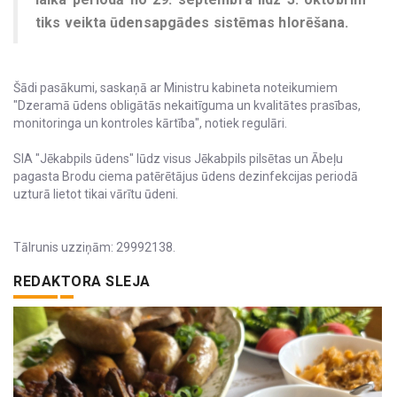
tiks veikta ūdensapgādes sistēmas hlorēšana.
Šādi pasākumi, saskaņā ar Ministru kabineta noteikumiem
"Dzeramā ūdens obligātās nekaitīguma un kvalitātes prasības,
monitoringa un kontroles kārtība", notiek regulāri.
SIA "Jēkabpils ūdens" lūdz visus Jēkabpils pilsētas un Ābeļu
pagasta Brodu ciema patērētājus ūdens dezinfekcijas periodā
uzturā lietot tikai vārītu ūdeni.
Tālrunis uzziņām: 29992138.
REDAKTORA SLEJA