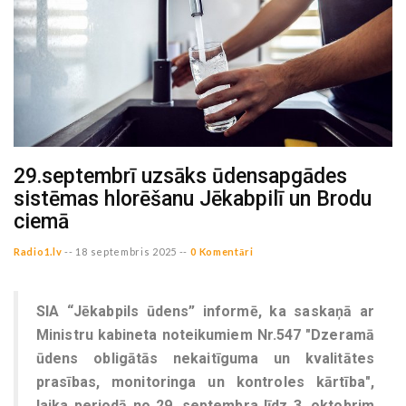
29.septembrī uzsāks ūdensapgādes
sistēmas hlorēšanu Jēkabpilī un Brodu
ciemā
Radio1.lv
--
18 septembris 2025 --
0 Komentāri
SIA “Jēkabpils ūdens” informē, ka saskaņā ar
Ministru kabineta noteikumiem Nr.547 "Dzeramā
ūdens obligātās nekaitīguma un kvalitātes
prasības, monitoringa un kontroles kārtība",
laika periodā no 29. septembra līdz 3. oktobrim