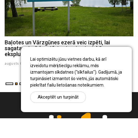
Baļotes un Vārzgūnes ezerā veic izpēti, lai
P
sagatavotu ūdenstilpju zivsaimnieciskās
E
ekspluatācijas noteikumus
ju
Lai optimizētu jūsu vietnes darbu, kā arī
augusts 04 , 2026
izveidotu mērķtiecīgu reklāmu, mēs
izmantojam sīkdatnes ("sīkfailus"). Gadījumā, ja
turpināsiet izmantot šo vietni, jūs automātiski
piekrītat failu lietošanas noteikumiem.
Akceptēt un turpināt