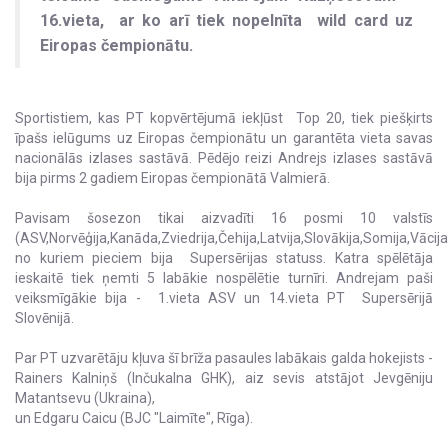
16.vieta, ar ko arī tiek nopelnīta wild card uz
Eiropas čempionātu.
Sportistiem, kas PT kopvērtējumā iekļūst Top 20, tiek piešķirts
īpašs ielūgums uz Eiropas čempionātu un garantēta vieta savas
nacionālās izlases sastāvā. Pēdējo reizi Andrejs izlases sastāvā
bija pirms 2 gadiem Eiropas čempionātā Valmierā.
Pavisam šosezon tikai aizvadīti 16 posmi 10 valstīs
(ASV,Norvēģija,Kanāda,Zviedrija,Čehija,Latvija,Slovākija,Somija,Vācija
no kuriem pieciem bija Supersērijas statuss. Katra spēlētāja
ieskaitē tiek ņemti 5 labākie nospēlētie turnīri. Andrejam paši
veiksmīgākie bija - 1.vieta ASV un 14.vieta PT Supersērijā
Slovēnijā.
Par PT uzvarētāju kļuva šī brīža pasaules labākais galda hokejists -
Rainers Kalniņš (Inčukalna GHK), aiz sevis atstājot Jevgēniju
Matantsevu (Ukraina),
un Edgaru Caicu (BJC "Laimīte", Rīga).