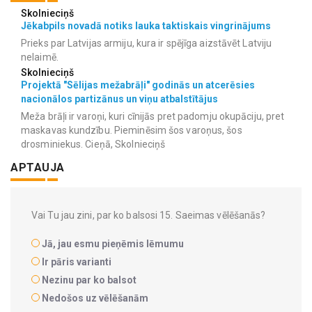
Skolnieciņš
Jēkabpils novadā notiks lauka taktiskais vingrinājums
Prieks par Latvijas armiju, kura ir spējīga aizstāvēt Latviju
nelaimē.
Skolnieciņš
Projektā "Sēlijas mežabrāļi" godinās un atcerēsies
nacionālos partizānus un viņu atbalstītājus
Meža brāļi ir varoņi, kuri cīnijās pret padomju okupāciju, pret
maskavas kundzību. Pieminēsim šos varoņus, šos
drosminiekus. Cieņā, Skolnieciņš
APTAUJA
Vai Tu jau zini, par ko balsosi 15. Saeimas vēlēšanās?
Jā, jau esmu pieņēmis lēmumu
Ir pāris varianti
Nezinu par ko balsot
Nedošos uz vēlēšanām