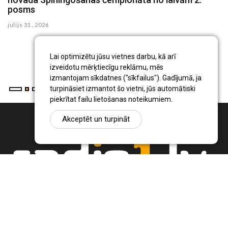
posms
n
julijs 31 , 2026
ju
Ša
no
Lai optimizētu jūsu vietnes darbu, kā arī
un
izveidotu mērķtiecīgu reklāmu, mēs
izmantojam sīkdatnes ("sīkfailus"). Gadījumā, ja
turpināsiet izmantot šo vietni, jūs automātiski
piekrītat failu lietošanas noteikumiem.
Akceptēt un turpināt
Ziņu portāls Radio1.lv ir informācija un diskusija par Jēkabpils