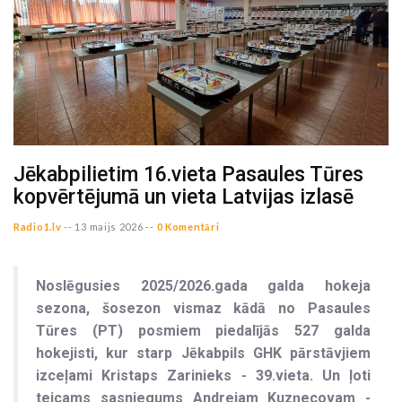
Jēkabpilietim 16.vieta Pasaules Tūres
kopvērtējumā un vieta Latvijas izlasē
Radio1.lv
--
13 maijs 2026 --
0 Komentāri
Noslēgusies 2025/2026.gada galda hokeja
sezona, šosezon vismaz kādā no Pasaules
Tūres (PT) posmiem piedalījās 527 galda
hokejisti, kur starp Jēkabpils GHK pārstāvjiem
izceļami Kristaps Zarinieks - 39.vieta. Un ļoti
teicams sasniegums Andrejam Kuzņecovam -