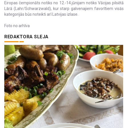
Eiropas čempionāts notiks no 12.-14.jūnijam notiks Vācijas pilsētā
Lārā (Lahr/Schwarzwald), kur starp galvenajiem favorītiem visās
kategorijās būs noteikti arī Latvijas izlase.
Foto no arhīva
REDAKTORA SLEJA