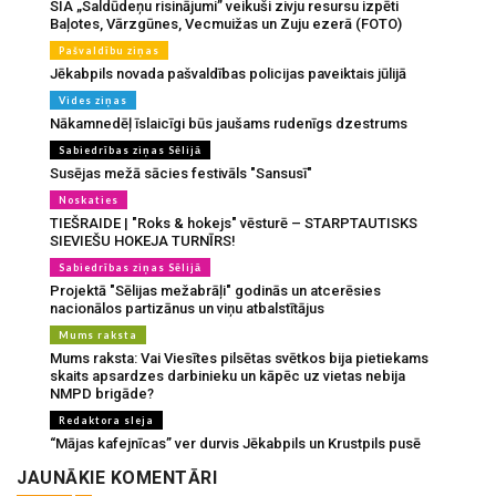
SIA „Saldūdeņu risinājumi” veikuši zivju resursu izpēti
Baļotes, Vārzgūnes, Vecmuižas un Zuju ezerā (FOTO)
Pašvaldību ziņas
Jēkabpils novada pašvaldības policijas paveiktais jūlijā
Vides ziņas
Nākamnedēļ īslaicīgi būs jaušams rudenīgs dzestrums
Sabiedrības ziņas Sēlijā
Susējas mežā sācies festivāls "Sansusī"
Noskaties
TIEŠRAIDE | "Roks & hokejs" vēsturē – STARPTAUTISKS
SIEVIEŠU HOKEJA TURNĪRS!
Sabiedrības ziņas Sēlijā
Projektā "Sēlijas mežabrāļi" godinās un atcerēsies
nacionālos partizānus un viņu atbalstītājus
Mums raksta
Mums raksta: Vai Viesītes pilsētas svētkos bija pietiekams
skaits apsardzes darbinieku un kāpēc uz vietas nebija
NMPD brigāde?
Redaktora sleja
“Mājas kafejnīcas” ver durvis Jēkabpils un Krustpils pusē
JAUNĀKIE KOMENTĀRI