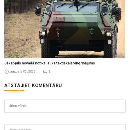
Jēkabpils novadā notiks lauka taktiskais vingrinājums
augusts 05 , 2026
1
ATSTĀJIET KOMENTĀRU
Jūsu vārds: