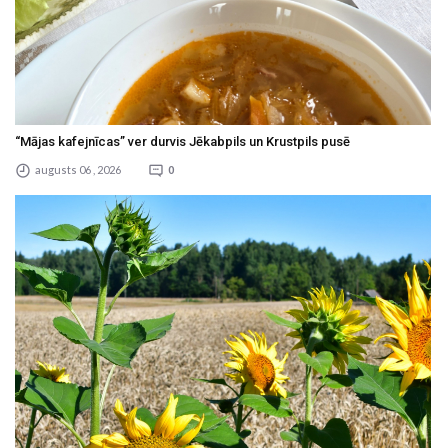
“Mājas kafejnīcas” ver durvis Jēkabpils un Krustpils pusē
augusts 06 , 2026
0