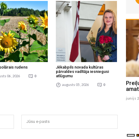
solārais rudens
Jēkabpils novada kultūras
pārvaldes vadītāja iesniegusi
atlūgumu
sts 06 , 2026
0
Par Preiļu novada priekšsēdētāja
Prei
augusts 05 , 2026
0
vietnieku ievēlē Lauri Pastaru
amat
julijs 01 , 2025
junijs 
Jūsu e-pasts