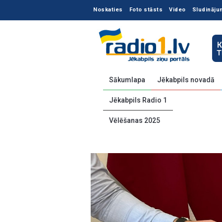
Noskaties
Foto stāsts
Video
Sludināju
Sākumlapa
Jēkabpils novadā
Jēkabpils Radio 1
Vēlēšanas 2025