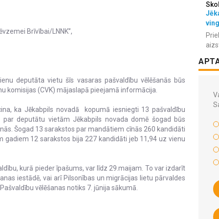
Sko
Jēka
vin
Tēvzemei Brīvībai/LNNK”,
Prie
aizs
APT
ienu deputāta vietu šīs vasaras pašvaldību vēlēšanās būs
anu komisijas (CVK) mājaslapā pieejamā informācija.
Va
S
cina, ka Jēkabpils novadā kopumā iesniegti 13 pašvaldību
ce par deputātu vietām Jēkabpils novada domē šogad būs
anās. Šogad 13 sarakstos par mandātiem cīnās 260 kandidāti
em gadiem 12 sarakstos bija 227 kandidāti jeb 11,94 uz vienu
ldību, kurā pieder īpašums, var līdz 29.maijam. To var izdarīt
nas iestādē, vai arī Pilsonības un migrācijas lietu pārvaldes
Pašvaldību vēlēšanas notiks 7. jūnija sākumā.