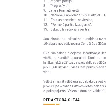
7. Latgales partija,
8. “Progresīvie”,
9. Latvija Pirmajā vietā
10. Nacionālā apvienība “Visu Latvijai – 
11. Zaļo un zemnieku savienība,
12. “Politiskā partija Izaugsme”,
13. Jēkabpils reģionālā partija.
Jau ziņots, ka visvairāk kandidātu uz v
Jēkabpils novadā, liecina Centrālās vēlēš
CVK mājaslapā pieejamā informācija lie
vēlēšanu kandidātu saraksti. Konkuren
lielāka nekā 2021.gada pašvaldības vēlēš
jeb 13,68 uz vienu vietu, bet pirms pieci
vietu.
Vēlētāji mainīt vēlēšanu apgabalu uz pašva
jebkurā pašvaldības dzīvesvietas deklarēša
e-pakalpojumā "Vēlētāja datu pārvaldība". 
REDAKTORA SLEJA