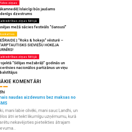
Vides ziņas
ākamnedēļ īslaicīgi būs jaušams
udenīgs dzestrums
Sabiedrības ziņas Sēlijā
usējas mežā sācies festivāls "Sansusī"
Noskaties
IEŠRAIDE | "Roks & hokejs" vēsturē –
TARPTAUTISKS SIEVIEŠU HOKEJA
URNĪRS!
Sabiedrības ziņas Sēlijā
ojektā "Sēlijas mežabrāļi" godinās un
tcerēsies nacionālos partizānus un viņu
balstītājus
ĀKIE KOMENTĀRI
dhi
mais naudas aizdevums bez maksas no
SMS
ki, mani labie cilvēki, mani sauc Landhi, un
ēlos ātri ieteikt likumīgu uzņēmumu, kurā
arētu nekavējoties pieteikties ātrajam
devuma...