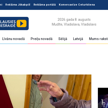
mi
Reklāma Jēkabpilī
Reklāma portālā
Komercavīze Ceturtdiena
2026.gada 8. augusts
Mudīte, Vladislava, Vladislavs
Līvānu novadā
Preiļu novadā
Sēlijā
Latvijā
Mums rakst