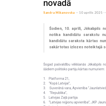
novadā
Sandra Mikanovska
--
10 aprilis 2025 -
Šodien, 10. aprīlī, Jēkabpils 
notika kandidātu sarakstu nu
kandidātu saraksta kārtas num
sakārtotas izlozes noteiktajā s
Šogad pašvaldību vēlēšanās Jēkabpils n
šādiem politisko partiju kārtas numuriem:
1. Platforma 21,
2. “Kopā Latvijai”,
3. Suverēnā vara, Apvienība “Jaunlatvieš
4. “Republika”,
5. Latvijas Zaļā partija.
6. “Latvijas reģionu apvienība”, JKP Jaunā