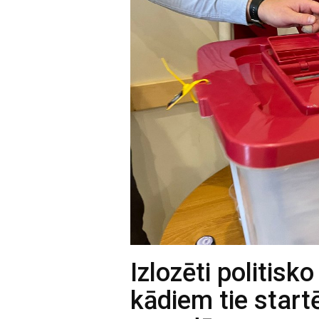
Izlozēti politis
kādiem tie start