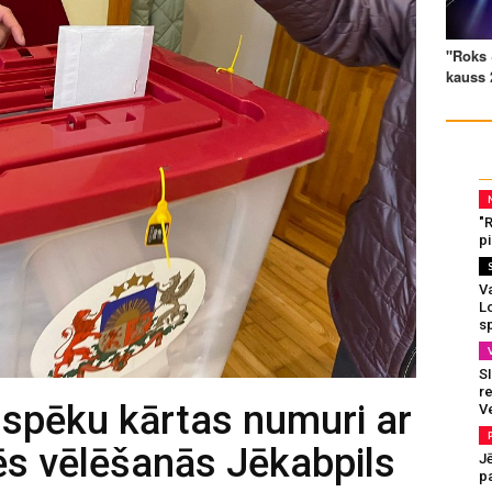
"
p
Va
L
s
SI
re
ko spēku kārtas numuri ar
V
ēs vēlēšanās Jēkabpils
J
pa