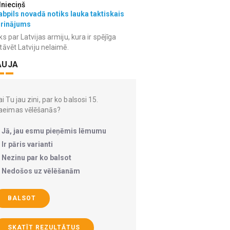
lnieciņš
bpils novadā notiks lauka taktiskais
grinājums
ks par Latvijas armiju, kura ir spējīga
tāvēt Latviju nelaimē.
AUJA
i Tu jau zini, par ko balsosi 15.
aeimas vēlēšanās?
Jā, jau esmu pieņēmis lēmumu
Ir pāris varianti
Nezinu par ko balsot
Nedošos uz vēlēšanām
BALSOT
SKATĪT REZULTĀTUS