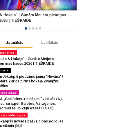
Jaunākās
Lasītākās
Noskaties
Roks & Hokejs" | Gunāra Meijera
iemiņas kauss 2026 | TIEŠRAIDE
Sports
i Jēkabpilī piedzims jauna "Nirvāna"?
otārs Zariņš pirms hokeja Zvaigžņu
pēles
Vides ziņas
A „Saldūdeņu risinājumi” veikuši zivju
sursu izpēti Baļotes, Vārzgūnes,
ecmuižas un Zuju ezerā (FOTO)
Pašvaldību ziņas
ēkabpils novada pašvaldības policijas
veiktais jūlijā