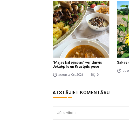
“Mājas kafejnīcas” ver durvis
Sākas 
Jēkabpils un Krustpils pusē
augu
augusts 06 , 2026
0
ATSTĀJIET KOMENTĀRU
Jūsu vārds: