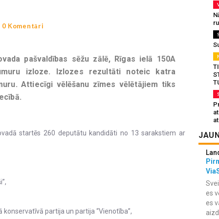
N
r
-
0 Komentāri
S
novada pašvaldības sēžu zālē, Rīgas ielā 150A
T
muru izloze. Izlozes rezultāti noteic katra
S
T
uru. Attiecīgi vēlēšanu zīmes vēlētājiem tiks
ecībā.
Pr
a
at
ovadā startēs 260 deputātu kandidāti no 13 sarakstiem ar
JAUN
Lan
Pir
Via
i”,
Svei
es v
es v
 konservatīvā partija un partija “Vienotība”,
aiz