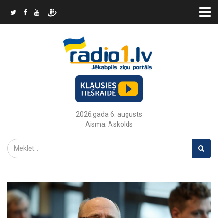
2026.gada 6. augusts
Aisma, Askolds