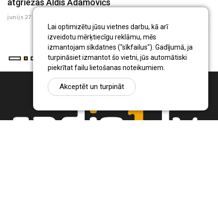
atgriežas Aldis Adamovičs
a
-
junijs 27 , 2025
ju
Lai optimizētu jūsu vietnes darbu, kā arī
izveidotu mērķtiecīgu reklāmu, mēs
izmantojam sīkdatnes ("sīkfailus"). Gadījumā, ja
turpināsiet izmantot šo vietni, jūs automātiski
piekrītat failu lietošanas noteikumiem.
Akceptēt un turpināt
Ziņu portāls Radio1.lv ir informācija un diskusija par Jēkabpils
pilsētas un reģiona novadu aktualitātēm. Svarīgākie notikumi un
procesi Latvijā un pasaulē.