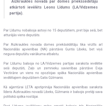
Aizkraukles novadā par domes priekšsēdētāju
atkārtoti ievēlēts Leons Līdums (LA/Vidzemes
partija).
Par Līdumu nobalsoja astoņi no 15 deputātiem, pret bija seši, bet
atturējās viens deputāts.
Par Aizkraukles novada domes priekšsēdētāju tika virzīts arī
Nacionālās apvienības (NA) pārstāvis Guntis Libeks, bet viņš
neguva deputātu vairākuma atbalstu.
Par Līdumu balsoja no LA/Vidzemes partijas saraksta ievēlētie
seši deputāti, Zaļo un zemnieku savienības pārstāve Evija
Vectirāne un viens no opozīcijas spēka Nacionālās apvienības
ievēlētajiem deputātiem Gatis Gūtmanis.
Kā aģentūrai LETA apstiprināja Nacionālās apvienības saraksta
līderis Aizkraukles novadā Libeks, Gūtmanis ir balsojis pretēji sava
politiskā spēka nostājai.
Pret Līduma ievēlēšanu mēra amatā balsoja trīs Nacionālās