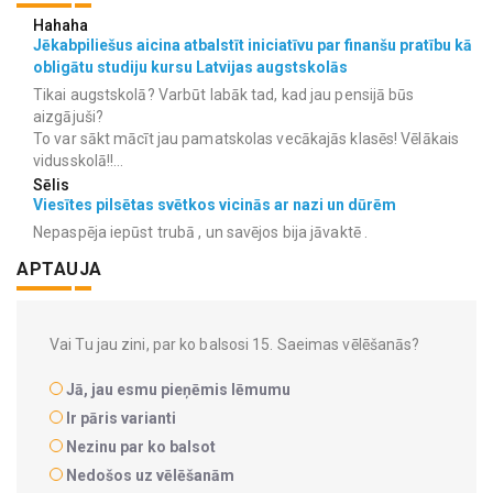
Hahaha
Jēkabpiliešus aicina atbalstīt iniciatīvu par finanšu pratību kā
obligātu studiju kursu Latvijas augstskolās
Tikai augstskolā? Varbūt labāk tad, kad jau pensijā būs
aizgājuši?
To var sākt mācīt jau pamatskolas vecākajās klasēs! Vēlākais
vidusskolā!!...
Sēlis
Viesītes pilsētas svētkos vicinās ar nazi un dūrēm
Nepaspēja iepūst trubā , un savējos bija jāvaktē .
APTAUJA
Vai Tu jau zini, par ko balsosi 15. Saeimas vēlēšanās?
Jā, jau esmu pieņēmis lēmumu
Ir pāris varianti
Nezinu par ko balsot
Nedošos uz vēlēšanām