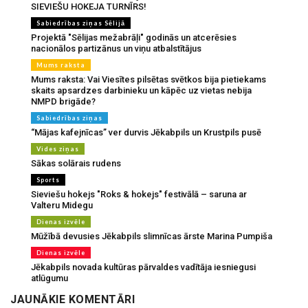
SIEVIEŠU HOKEJA TURNĪRS!
Sabiedrības ziņas Sēlijā
Projektā "Sēlijas mežabrāļi" godinās un atcerēsies
nacionālos partizānus un viņu atbalstītājus
Mums raksta
Mums raksta: Vai Viesītes pilsētas svētkos bija pietiekams
skaits apsardzes darbinieku un kāpēc uz vietas nebija
NMPD brigāde?
Sabiedrības ziņas
“Mājas kafejnīcas” ver durvis Jēkabpils un Krustpils pusē
Vides ziņas
Sākas solārais rudens
Sports
Sieviešu hokejs "Roks & hokejs" festivālā – saruna ar
Valteru Midegu
Dienas izvēle
Mūžībā devusies Jēkabpils slimnīcas ārste Marina Pumpiša
Dienas izvēle
Jēkabpils novada kultūras pārvaldes vadītāja iesniegusi
atlūgumu
JAUNĀKIE KOMENTĀRI