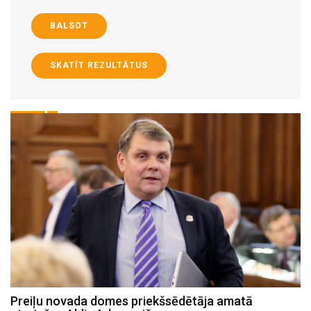
BALSOT
SKATĪT REZULTĀTUS
Preiļu novada domes priekšsēdētāja amatā
A