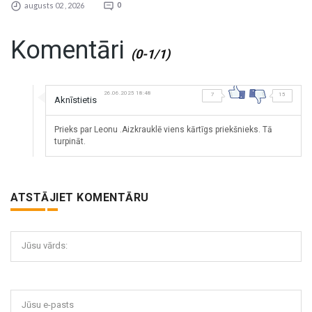
augusts 02 , 2026
0
Komentāri
(0-1/1)
26.06.2025 18:48
7
15
Aknīstietis
Prieks par Leonu .Aizkrauklē viens kārtīgs priekšnieks. Tā
turpināt.
ATSTĀJIET KOMENTĀRU
Jūsu vārds:
Jūsu e-pasts