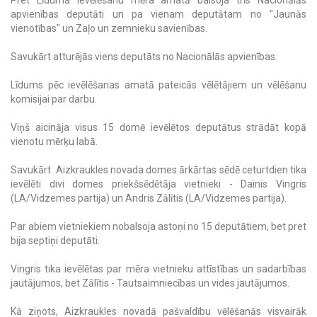
apvienības deputāti un pa vienam deputātam no "Jaunās
vienotības" un Zaļo un zemnieku savienības.
Savukārt atturējās viens deputāts no Nacionālās apvienības.
Līdums pēc ievēlēšanas amatā pateicās vēlētājiem un vēlēšanu
komisijai par darbu.
Viņš aicināja visus 15 domē ievēlētos deputātus strādāt kopā
vienotu mērķu labā.
Savukārt Aizkraukles novada domes ārkārtas sēdē ceturtdien tika
ievēlēti divi domes priekšsēdētāja vietnieki - Dainis Vingris
(LA/Vidzemes partija) un Andris Zālītis (LA/Vidzemes partija).
Par abiem vietniekiem nobalsoja astoņi no 15 deputātiem, bet pret
bija septiņi deputāti.
Vingris tika ievēlētas par mēra vietnieku attīstības un sadarbības
jautājumos, bet Zālītis - Tautsaimniecības un vides jautājumos.
Kā ziņots, Aizkraukles novadā pašvaldību vēlēšanās visvairāk