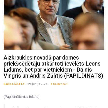
Aizkraukles novadā par domes
priekšsēdētāju atkārtoti ievēlēts Leons
Līdums, bet par vietniekiem - Dainis
Vingris un Andris Zālītis (PAPILDINĀTS)
Radio1.lv/LETA
--
26 junijs 2025 --
1 Komentāri
(Papildināts viss teksts)