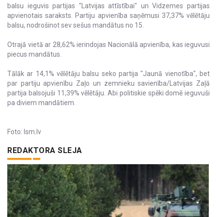
balsu ieguvis partijas "Latvijas attīstībai" un Vidzemes partijas
apvienotais saraksts. Partiju apvienība saņēmusi 37,37% vēlētāju
balsu, nodrošinot sev sešus mandātus no 15.
Otrajā vietā ar 28,62% ierindojas Nacionālā apvienība, kas ieguvusi
piecus mandātus.
Tālāk ar 14,1% vēlētāju balsu seko partija "Jaunā vienotība", bet
par partiju apvienību Zaļo un zemnieku savienība/Latvijas Zaļā
partija balsojuši 11,39% vēlētāju. Abi politiskie spēki domē ieguvuši
pa diviem mandātiem.
Foto: lsm.lv
REDAKTORA SLEJA