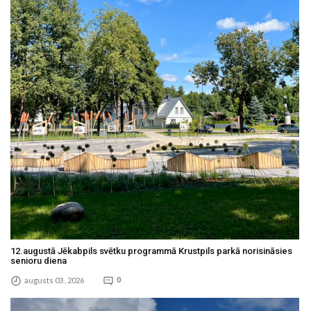
12.augustā Jēkabpils svētku programmā Krustpils parkā norisināsies
senioru diena
augusts 03 , 2026
0