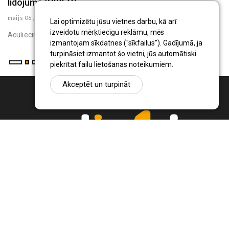
lidojuma (VIDEO)
p
maijs 06 , 2025
ma
Lai optimizētu jūsu vietnes darbu, kā arī
K
izveidotu mērķtiecīgu reklāmu, mēs
Aculiecinieka -Inita Kronberga -video
izmantojam sīkdatnes ("sīkfailus"). Gadījumā, ja
turpināsiet izmantot šo vietni, jūs automātiski
piekrītat failu lietošanas noteikumiem.
Akceptēt un turpināt
Ziņu portāls Radio1.lv ir informācija un diskusija par Jēkabpils
pilsētas un reģiona novadu aktualitātēm. Svarīgākie notikumi un
procesi Latvijā un pasaulē.