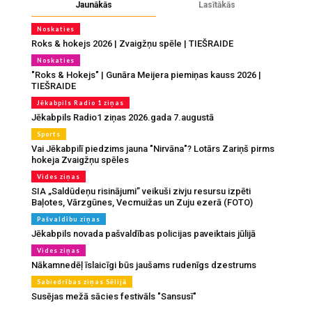
Jaunākās
Lasītākās
Noskaties
Roks & hokejs 2026 | Zvaigžņu spēle | TIEŠRAIDE
Noskaties
"Roks & Hokejs" | Gunāra Meijera piemiņas kauss 2026 |
TIEŠRAIDE
Jēkabpils Radio 1 ziņas
Jēkabpils Radio1 ziņas 2026.gada 7.augustā
Sports
Vai Jēkabpilī piedzims jauna "Nirvāna"? Lotārs Zariņš pirms
hokeja Zvaigžņu spēles
Vides ziņas
SIA „Saldūdeņu risinājumi” veikuši zivju resursu izpēti
Baļotes, Vārzgūnes, Vecmuižas un Zuju ezerā (FOTO)
Pašvaldību ziņas
Jēkabpils novada pašvaldības policijas paveiktais jūlijā
Vides ziņas
Nākamnedēļ īslaicīgi būs jaušams rudenīgs dzestrums
Sabiedrības ziņas Sēlijā
Susējas mežā sācies festivāls "Sansusī"