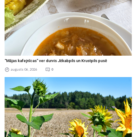
“Mājas kafejnīcas” ver durvis Jēkabpils un Krustpils pusē
augusts 06 , 2026
0