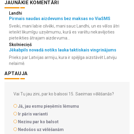
JAUNĀKIE KOMENTĀRI
Landhi
Pirmais naudas aizdevums bez maksas no ViaSMS
Sveiki, mani labie cilvēki, mani sauc Landhi, un es vēlos ātri
ieteikt likumīgu uzņēmumu, kurā es varētu nekavējoties
pieteikties ātrajam aizdevuma...
Skolnieciņš
Jēkabpils novadā notiks lauka taktiskais vingrinājums
Prieks par Latvijas armiju, kura ir spējīga aizstāvēt Latviju
nelaimē.
APTAUJA
Vai Tu jau zini, par ko balsosi 15. Saeimas vēlēšanās?
Jā, jau esmu pieņēmis lēmumu
Ir pāris varianti
Nezinu par ko balsot
Nedošos uz vēlēšanām