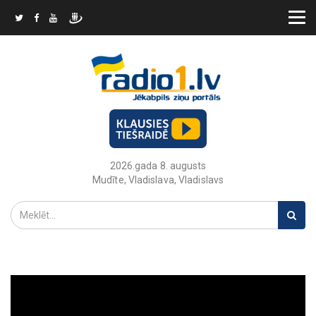
2026.gada 8. augusts
Mudīte, Vladislava, Vladislavs