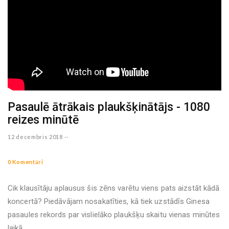
Pasaulē ātrākais plaukšķinātājs - 1080
reizes minūtē
12 decembris 2018 --
0 Komentāri
Cik klausītāju aplausus šis zēns varētu viens pats aizstāt kādā
koncertā? Piedāvājam nosakatīties, kā tiek uzstādīs Ginesa
pasaules rekords par vislielāko plaukšķu skaitu vienas minūtes
laikā.