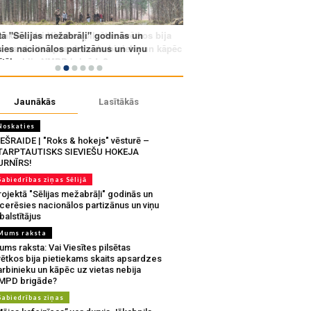
Jaunākās
Lasītākās
Noskaties
IEŠRAIDE | "Roks & hokejs" vēsturē –
TARPTAUTISKS SIEVIEŠU HOKEJA
URNĪRS!
Sabiedrības ziņas Sēlijā
ojektā "Sēlijas mežabrāļi" godinās un
tcerēsies nacionālos partizānus un viņu
balstītājus
Mums raksta
ms raksta: Vai Viesītes pilsētas
vētkos bija pietiekams skaits apsardzes
rbinieku un kāpēc uz vietas nebija
MPD brigāde?
Sabiedrības ziņas