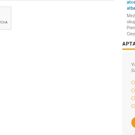
atc
atba
Meža
okup
Piem
Cieņ
APT
Va
S