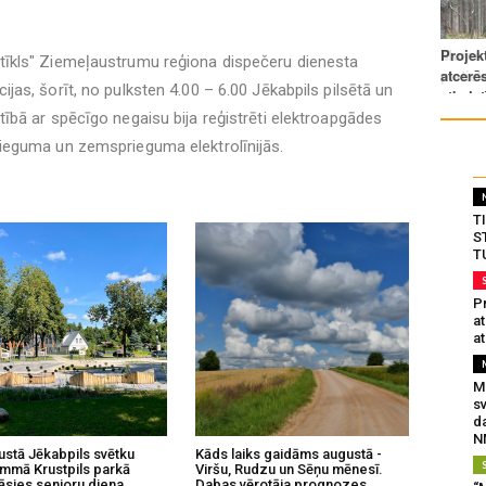
tīkls" Ziemeļaustrumu reģiona dispečeru dienesta
ijas, šorīt, no pulksten 4.00 – 6.00 Jēkabpils pilsētā un
tībā ar spēcīgo negaisu bija reģistrēti elektroapgādes
rieguma un zemsprieguma elektrolīnijās.
T
S
T
Pr
a
at
Mu
s
da
N
ustā Jēkabpils svētku
Kāds laiks gaidāms augustā -
mmā Krustpils parkā
Viršu, Rudzu un Sēņu mēnesī.
āsies senioru diena
Dabas vērotāja prognozes