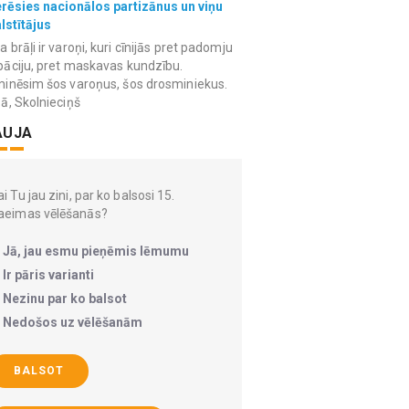
erēsies nacionālos partizānus un viņu
lstītājus
 brāļi ir varoņi, kuri cīnijās pret padomju
āciju, pret maskavas kundzību.
inēsim šos varoņus, šos drosminiekus.
ā, Skolnieciņš
AUJA
i Tu jau zini, par ko balsosi 15.
aeimas vēlēšanās?
Jā, jau esmu pieņēmis lēmumu
Ir pāris varianti
Nezinu par ko balsot
Nedošos uz vēlēšanām
BALSOT