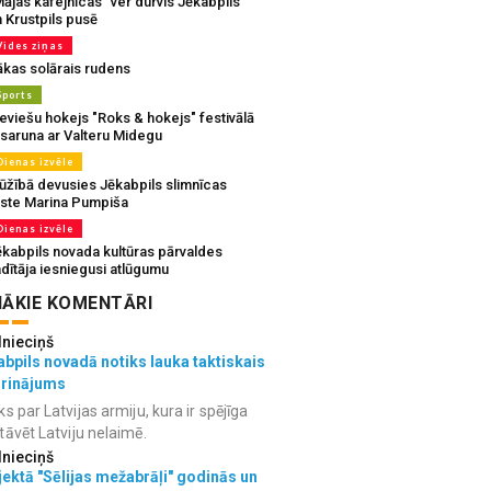
ājas kafejnīcas” ver durvis Jēkabpils
 Krustpils pusē
Vides ziņas
ākas solārais rudens
Sports
eviešu hokejs "Roks & hokejs" festivālā
 saruna ar Valteru Midegu
Dienas izvēle
ūžībā devusies Jēkabpils slimnīcas
rste Marina Pumpiša
Dienas izvēle
ēkabpils novada kultūras pārvaldes
dītāja iesniegusi atlūgumu
ĀKIE KOMENTĀRI
lnieciņš
bpils novadā notiks lauka taktiskais
grinājums
ks par Latvijas armiju, kura ir spējīga
tāvēt Latviju nelaimē.
lnieciņš
ektā "Sēlijas mežabrāļi" godinās un