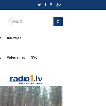
a
Intervijas
s
Vides ziņas
NVO