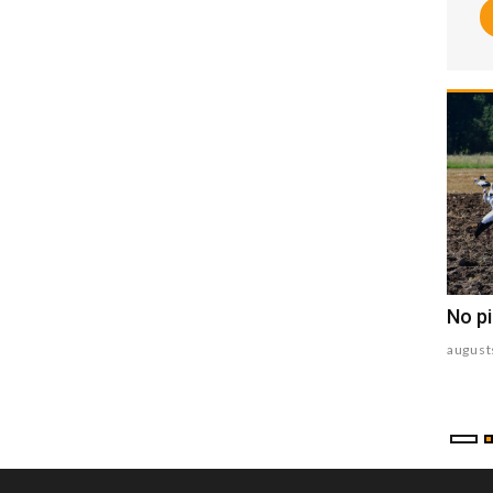
Sākas solārais rudens
No pi
augusts 06 , 2026
august