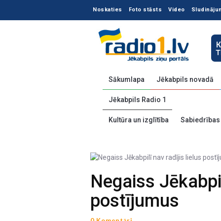
Noskaties
Foto stāsts
Video
Sludināju
Sākumlapa
Jēkabpils novadā
Jēkabpils Radio 1
Kultūra un izglītība
Sabiedrības
Negaiss Jēkabpilī
postījumus
0 Komentāri