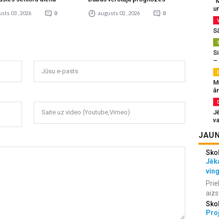
“M
un
sts 03 , 2026
0
augusts 02 , 2026
0
S
Si
–
Jūsu e-pasts
M
ā
J
Saite uz video (Youtube,Vimeo)
va
JAUN
Sko
Jēka
vin
Prie
aizs
Sko
Proj