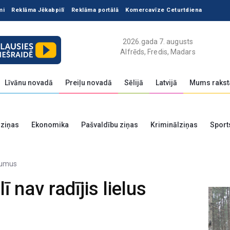
mi
Reklāma Jēkabpilī
Reklāma portālā
Komercavīze Ceturtdiena
2026.gada 7. augusts
Alfrēds, Fredis, Madars
Līvānu novadā
Preiļu novadā
Sēlijā
Latvijā
Mums rakst
 ziņas
Ekonomika
Pašvaldību ziņas
Kriminālziņas
Sport
 nav radījis lielus