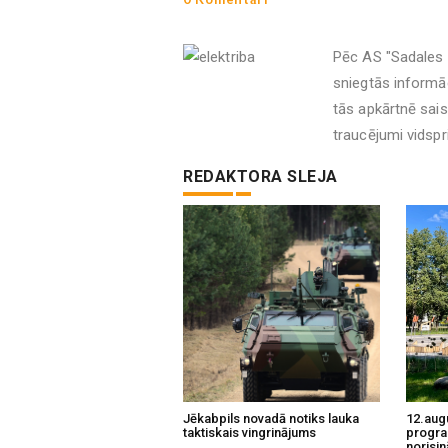
Pēc AS "Sadales 
sniegtās informāc
tās apkārtnē sais
traucējumi vidsp
REDAKTORA SLEJA
Jēkabpils novadā notiks lauka
12.aug
taktiskais vingrinājums
progra
norisin