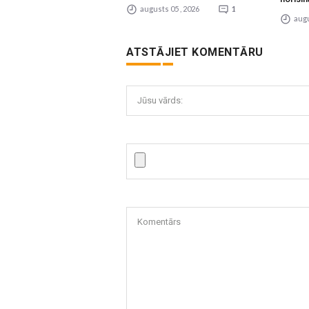
augusts 05 , 2026
1
augu
ATSTĀJIET KOMENTĀRU
Jūsu vārds:
Komentārs