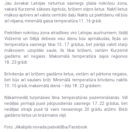
Jau šovakar Latvijas rietumus sasniegs plaša nokrišņu zona,
vakarā Kurzemē sāksies ilgstošs, brīžiem stiprs lietus. Naktī lietus
mākoņi aptvers arī valsts centrālo daļu. Nakts uz piektdienu vēl būs
arī vējaina, minimālā gaisa temperatūra 11...16 grādi.
Piektdien nokrišņu zona atradīsies virs Latvijas austrumiem, tādēļ
Vidzemē un Sēlijā debesis visu dienu būs apmākušās, līņās un
temperatūra sasniegs tikai 15...17 grādus, bet pārējā valstī starp
mākoņiem uzspīdēs saule, līs tikai brīžiem, vietām Kurzemē
gaidāms arī negaiss. Maksimālā temperatūra šajos reģionos
18...23 grādi.
Brīvdienās arī brīžiem gaidāms lietus, vietām arī pērkona negaiss,
bet būs arī saulaini brīži. Minimālā temperatūra brīvdienu naktīs
10...15 grādi, maksimālā dienā – līdz 18...23 grādiem.
Nākamnedēļ turpināsies lēna temperatūras pazemināšanās. Vēl
nedēļas pirmajā pusē pēcpusdienās sasniegs 17...22 grādus, bet
nedēļas otrajā pusē tā vairs nesasniegs 20 grādu atzīmi. BIeži
gaidāms lietus un brāzmains vējš.
Foto: Jēkabpils novada pašvaldība/Facebook