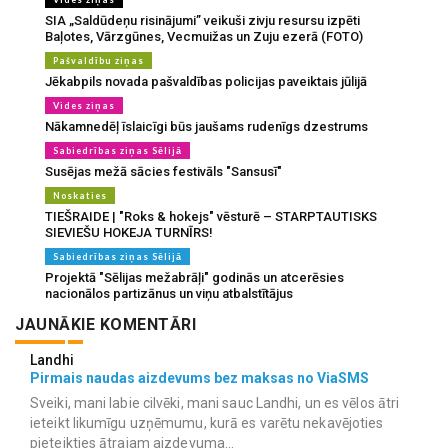
SIA „Saldūdeņu risinājumi” veikuši zivju resursu izpēti
Baļotes, Vārzgūnes, Vecmuižas un Zuju ezerā (FOTO)
Pašvaldību ziņas
Jēkabpils novada pašvaldības policijas paveiktais jūlijā
Vides ziņas
Nākamnedēļ īslaicīgi būs jaušams rudenīgs dzestrums
Sabiedrības ziņas Sēlijā
Susējas mežā sācies festivāls "Sansusī"
Noskaties
TIEŠRAIDE | "Roks & hokejs" vēsturē – STARPTAUTISKS
SIEVIEŠU HOKEJA TURNĪRS!
Sabiedrības ziņas Sēlijā
Projektā "Sēlijas mežabrāļi" godinās un atcerēsies
nacionālos partizānus un viņu atbalstītājus
JAUNĀKIE KOMENTĀRI
Landhi
Pirmais naudas aizdevums bez maksas no ViaSMS
Sveiki, mani labie cilvēki, mani sauc Landhi, un es vēlos ātri
ieteikt likumīgu uzņēmumu, kurā es varētu nekavējoties
pieteikties ātrajam aizdevuma...