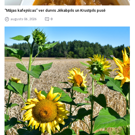
“Mājas kafejnīcas” ver durvis Jēkabpils un Krustpils pusē
augusts 06 , 2026
0