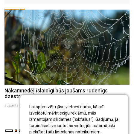
Nākamnedēļ īslaicīgi būs jaušams rudenīgs
N
dzestrums
au
augusts 07 , 2026
Lai optimizētu jūsu vietnes darbu, kā arī
izveidotu mērķtiecīgu reklāmu, mēs
izmantojam sīkdatnes ("sīkfailus"). Gadījumā, ja
turpināsiet izmantot šo vietni, jūs automātiski
piekrītat failu lietošanas noteikumiem.