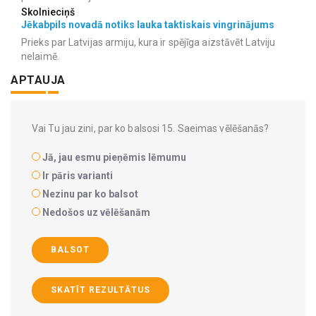
Skolnieciņš
Jēkabpils novadā notiks lauka taktiskais vingrinājums
Prieks par Latvijas armiju, kura ir spējīga aizstāvēt Latviju
nelaimē.
APTAUJA
Vai Tu jau zini, par ko balsosi 15. Saeimas vēlēšanās?
Jā, jau esmu pieņēmis lēmumu
Ir pāris varianti
Nezinu par ko balsot
Nedošos uz vēlēšanām
BALSOT
SKATĪT REZULTĀTUS