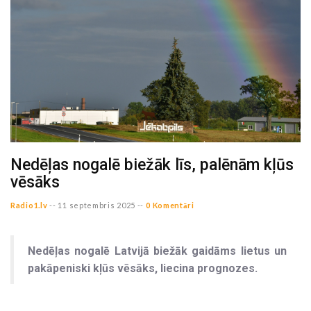
Nedēļas nogalē biežāk līs, palēnām kļūs
vēsāks
Radio1.lv
--
11 septembris 2025 --
0 Komentāri
Nedēļas nogalē Latvijā biežāk gaidāms lietus un
pakāpeniski kļūs vēsāks, liecina prognozes.