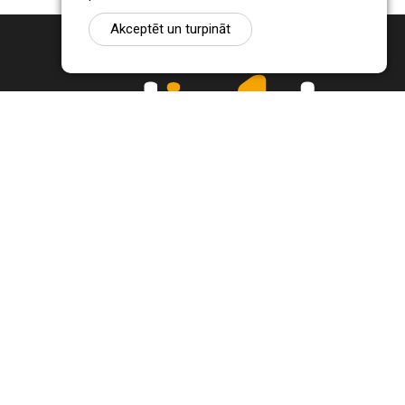
Akceptēt un turpināt
Ziņu portāls Radio1.lv ir informācija un diskusija par Jēkabpils
pilsētas un reģiona novadu aktualitātēm. Svarīgākie notikumi un
procesi Latvijā un pasaulē.
+371 22 320 220
zinas@radio1.lv