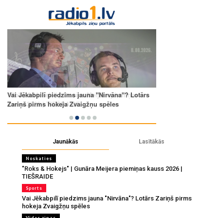
Jaunākās
Lasītākās
Noskaties
"Roks & Hokejs" | Gunāra Meijera piemiņas kauss 2026 |
TIEŠRAIDE
Sports
Vai Jēkabpilī piedzims jauna "Nirvāna"? Lotārs Zariņš pirms
hokeja Zvaigžņu spēles
Vides ziņas