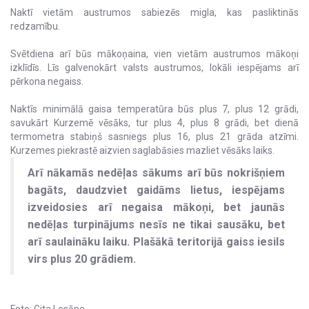
Naktī vietām austrumos sabiezēs migla, kas pasliktinās
redzamību.
Svētdiena arī būs mākoņaina, vien vietām austrumos mākoņi
izklīdīs. Līs galvenokārt valsts austrumos, lokāli iespējams arī
pērkona negaiss.
Naktīs minimālā gaisa temperatūra būs plus 7, plus 12 grādi,
savukārt Kurzemē vēsāks, tur plus 4, plus 8 grādi, bet dienā
termometra stabiņš sasniegs plus 16, plus 21 grāda atzīmi.
Kurzemes piekrastē aizvien saglabāsies mazliet vēsāks laiks.
Arī nākamās nedēļas sākums arī būs nokrišņiem
bagāts, daudzviet gaidāms lietus, iespējams
izveidosies arī negaisa mākoņi, bet jaunās
nedēļas turpinājums nesīs ne tikai sausāku, bet
arī saulaināku laiku. Plašākā teritorijā gaiss iesils
virs plus 20 grādiem.