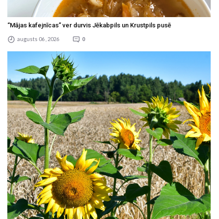
“Mājas kafejnīcas” ver durvis Jēkabpils un Krustpils pusē
augusts 06 , 2026
0