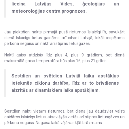
liecina Latvijas Vides, ģeoloģijas un
meteoroloģijas centra prognozes.
Jau piektdien nakts pirmajā pusē rietumos īslaicīgi līs, savukārt
dienā īslaicīgs lietus gaidāms arī citviet Latvijā, lokāli iespējams
pērkona negaiss un naktī arī stipras lietusgāzes.
Naktī gaiss atdzisīs līdz plus 4, plus 9 grādiem, bet dienā
maksimālā gaisa temperatūra būs plus 16, plus 21 grāds.
Sestdien un svētdien Latvijā laika apstākļus
ietekmēs ciklonu darbība, līdz ar to brīvdienas
aizritēs ar dinamiskiem laika apstākļiem.
Sestdien naktī vietām rietumos, bet dienā jau daudzviet valstī
gaidāms īslaicīgs lietus, atsevišķās vietās arī stipras lietusgāzes un
pērkona negaiss. Negaisa laikā vējš var kļūt brāzmains.