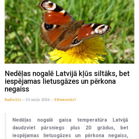
Nedēļas nogalē Latvijā kļūs siltāks, bet
iespējamas lietusgāzes un pērkona
negaiss
Radio1.lv
--
15 maijs 2026 --
0 Komentāri
Nedēļas nogalē gaisa temperatūra Latvijā
daudzviet pārsniegs plus 20 grādus, bet
iespējamas lietusgāzes un pērkona negaiss,