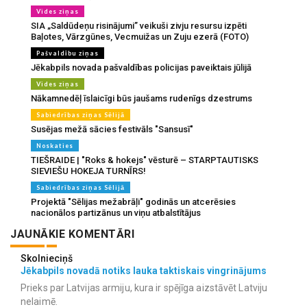
Vides ziņas
SIA „Saldūdeņu risinājumi” veikuši zivju resursu izpēti
Baļotes, Vārzgūnes, Vecmuižas un Zuju ezerā (FOTO)
Pašvaldību ziņas
Jēkabpils novada pašvaldības policijas paveiktais jūlijā
Vides ziņas
Nākamnedēļ īslaicīgi būs jaušams rudenīgs dzestrums
Sabiedrības ziņas Sēlijā
Susējas mežā sācies festivāls "Sansusī"
Noskaties
TIEŠRAIDE | "Roks & hokejs" vēsturē – STARPTAUTISKS
SIEVIEŠU HOKEJA TURNĪRS!
Sabiedrības ziņas Sēlijā
Projektā "Sēlijas mežabrāļi" godinās un atcerēsies
nacionālos partizānus un viņu atbalstītājus
JAUNĀKIE KOMENTĀRI
Skolnieciņš
Jēkabpils novadā notiks lauka taktiskais vingrinājums
Prieks par Latvijas armiju, kura ir spējīga aizstāvēt Latviju
nelaimē.