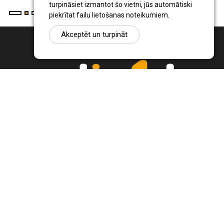
turpināsiet izmantot šo vietni, jūs automātiski
piekrītat failu lietošanas noteikumiem.
Akceptēt un turpināt
Ziņu portāls Radio1.lv ir informācija un diskusija par Jēkabpils
pilsētas un reģiona novadu aktualitātēm. Svarīgākie notikumi un
procesi Latvijā un pasaulē.
+371 22 320 220