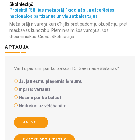
Skolnieciņš
Projektā "Sēlijas mežabrāļi" godinās un atcerēsies
nacionālos partizānus un viņu atbalstītājus
Meža brāļi ir varoņi, kuri cīnijās pret padomju okupāciju, pret
maskavas kundzību. Pieminēsim šos varoņus, šos
drosminiekus. Cieņā, Skolnieciņš
APTAUJA
Vai Tu jau zini, par ko balsosi 15. Saeimas vēlēšanās?
Jā, jau esmu pieņēmis lēmumu
Ir pāris varianti
Nezinu par ko balsot
Nedošos uz vēlēšanām
BALSOT
SKATĪT REZULTĀTUS