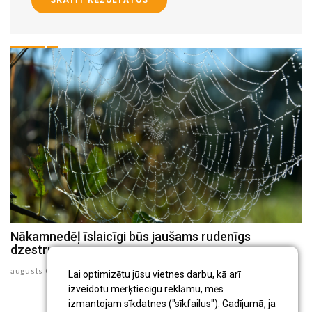
Nākamnedēļ īslaicīgi būs jaušams rudenīgs
N
dzestrums
au
augusts 07 , 2026
Lai optimizētu jūsu vietnes darbu, kā arī
izveidotu mērķtiecīgu reklāmu, mēs
izmantojam sīkdatnes ("sīkfailus"). Gadījumā, ja