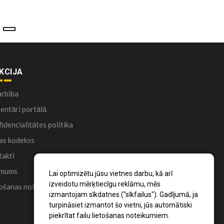
KCIJA
arbība
ntāri portālā
idencialitātes politika
as kodekss
akti
 mums
Lai optimizētu jūsu vietnes darbu, kā arī
izveidotu mērķtiecīgu reklāmu, mēs
ošanas noteikumi
izmantojam sīkdatnes ("sīkfailus"). Gadījumā, ja
turpināsiet izmantot šo vietni, jūs automātiski
piekrītat failu lietošanas noteikumiem.