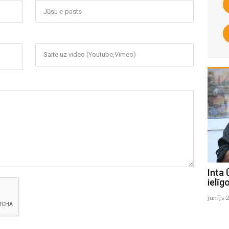
Jūsu e-pasts
Saite uz video (Youtube,Vimeo)
Radio1 ēterā šodien pašvaldības
Inta 
raidījumā - aktualitātes izglītībā un
ielī
kultūrā. Uzdod jautājumu studijas
junijs 
viesiem - Alfonam Žukam un Jurim
Līcim
oktobris 06 , 2021