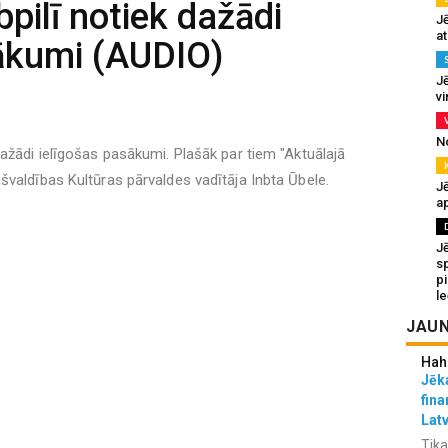
bpilī notiek dažādi
J
at
ākumi (AUDIO)
Jē
v
N
dažādi ielīgošas pasākumi. Plašāk par tiem "Aktuālajā
švaldības Kultūras pārvaldes vadītāja Inbta Ūbele.
Jē
a
J
sp
p
l
JAUN
Hah
Jēka
fina
Lat
Tika