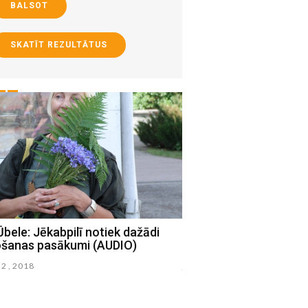
BALSOT
SKATĪT REZULTĀTUS
Ūbele: Jēkabpilī notiek dažādi
Līga Kļaviņa: Paldies J
gošanas pasākumi (AUDIO)
pilsētas svētku organ
22 , 2018
junijs 19 , 2018