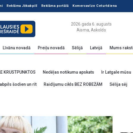
mi
Reklāma Jēkabpilī
Reklāma portālā
Komercavīze Ceturtdiena
2026.gada 6. augusts
Aisma, Askolds
Līvānu novadā
Preiļu novadā
Sēlijā
Latvijā
Mums rakst
LE KRUSTPUNKTOS
Nedēļas notikumu apskats
Ir Latgale mūsu
abpils šodien un rīt
Raidījumu cikls BEZ ROBEŽĀM
Sēlija sēj