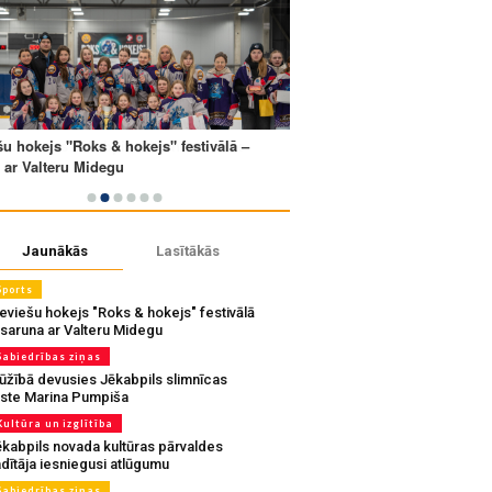
Jaunākās
Lasītākās
Sports
eviešu hokejs "Roks & hokejs" festivālā
 saruna ar Valteru Midegu
Sabiedrības ziņas
ūžībā devusies Jēkabpils slimnīcas
rste Marina Pumpiša
Kultūra un izglītība
ēkabpils novada kultūras pārvaldes
dītāja iesniegusi atlūgumu
Sabiedrības ziņas