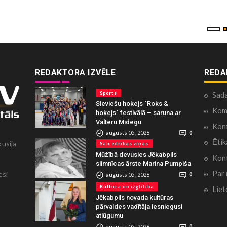
REDAKTORA IZVĒLE
REDA
Sports
Sad
Sieviešu hokejs "Roks &
Kome
hokejs" festivālā – saruna ar
Valteru Midegu
Konf
augusts 05 , 2026
0
Ētik
kusija
Sabiedrības ziņas
Mūžībā devusies Jēkabpils
Kont
slimnīcas ārste Marina Pumpiša
Par
esi
augusts 05 , 2026
0
Kultūra un izglītība
Liet
Jēkabpils novada kultūras
pārvaldes vadītāja iesniegusi
atlūgumu
augusts 05 , 2026
0