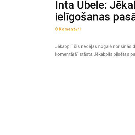
Inta Ūbele: Jēka
ielīgošanas pas
0 Komentāri
Jēkabpilī šīs nedēļas nogalē norisinās 
komentārā" stāsta Jēkabpils pilsētas pa