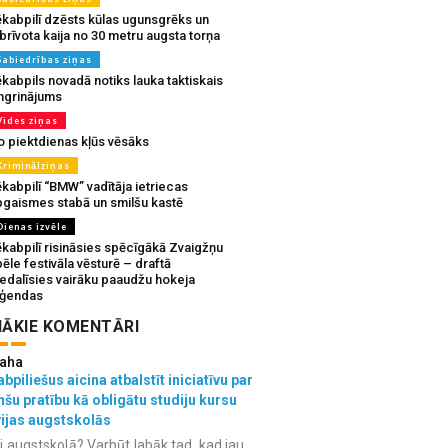
ēkabpilī dzēsts kūlas ugunsgrēks un
brīvota kaija no 30 metru augsta torņa
Sabiedrības ziņas
kabpils novadā notiks lauka taktiskais
ingrinājums
Vides ziņas
o piektdienas kļūs vēsāks
Kriminālziņas
kabpilī “BMW” vadītāja ietriecas
pgaismes stabā un smilšu kastē
Dienas izvēle
ēkabpilī risināsies spēcīgākā Zvaigžņu
ēle festivāla vēsturē – draftā
iedalīsies vairāku paaudžu hokeja
eģendas
ĀKIE KOMENTĀRI
aha
bpiliešus aicina atbalstīt iniciatīvu par
nšu pratību kā obligātu studiju kursu
vijas augstskolās
i augstskolā? Varbūt labāk tad, kad jau