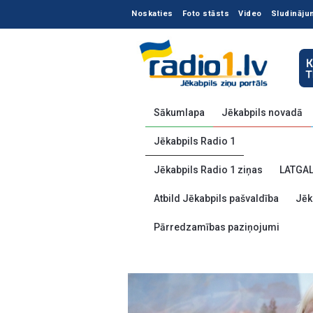
Noskaties
Foto stāsts
Video
Sludināju
Sākumlapa
Jēkabpils novadā
Jēkabpils Radio 1
Jēkabpils Radio 1 ziņas
LATGA
Atbild Jēkabpils pašvaldība
Jēk
Pārredzamības paziņojumi