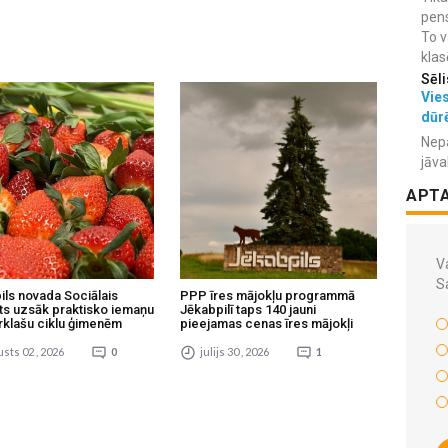
pens
To v
klas
Sēli
Vies
dūr
Nepa
jāva
APT
Va
S
ils novada Sociālais
PPP īres mājokļu programmā
ts uzsāk praktisko iemaņu
Jēkabpilī taps 140 jauni
rklašu ciklu ģimenēm
pieejamas cenas īres mājokļi
sts 02 , 2026
0
julijs 30 , 2026
1