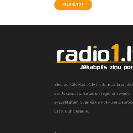
PIEVIENOT
Ziņu portāls Radio1.lv ir informācija un dis
par Jēkabpils pilsētas un reģiona novadu
aktualitātēm. Svarīgākie notikumi un proc
Latvijā un pasaulē.