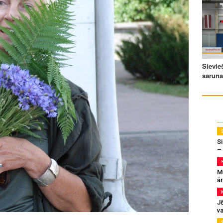
Si
–
M
ā
J
va