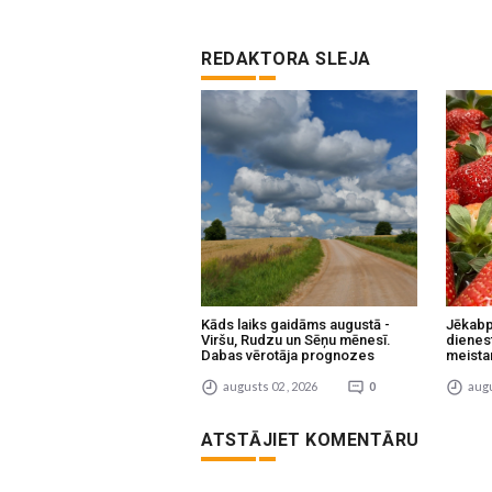
REDAKTORA SLEJA
Kāds laiks gaidāms augustā -
Jēkabp
Viršu, Rudzu un Sēņu mēnesī.
dienes
Dabas vērotāja prognozes
meista
augusts 02 , 2026
0
augu
ATSTĀJIET KOMENTĀRU