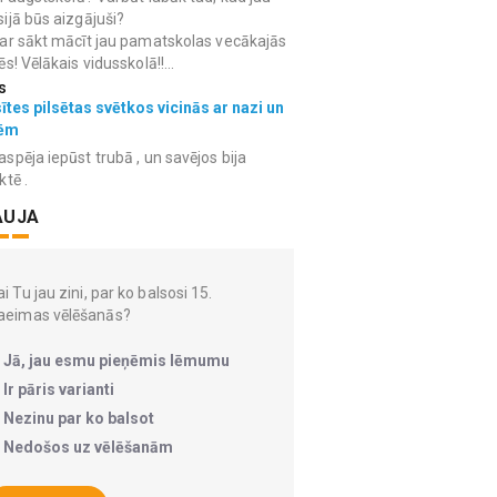
ijā būs aizgājuši?
ar sākt mācīt jau pamatskolas vecākajās
ēs! Vēlākais vidusskolā!!...
s
ītes pilsētas svētkos vicinās ar nazi un
ēm
spēja iepūst trubā , un savējos bija
ktē .
AUJA
i Tu jau zini, par ko balsosi 15.
aeimas vēlēšanās?
Jā, jau esmu pieņēmis lēmumu
Ir pāris varianti
Nezinu par ko balsot
Nedošos uz vēlēšanām