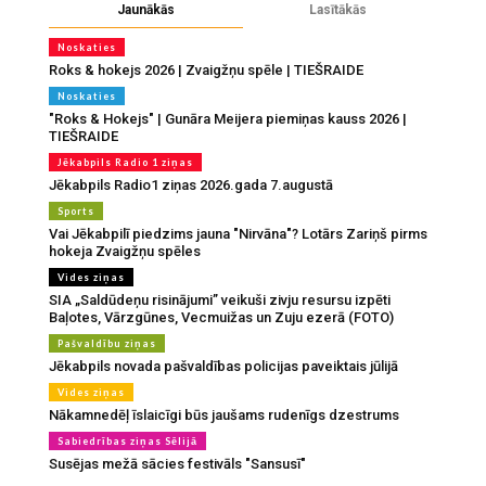
Jaunākās
Lasītākās
Noskaties
Roks & hokejs 2026 | Zvaigžņu spēle | TIEŠRAIDE
Noskaties
"Roks & Hokejs" | Gunāra Meijera piemiņas kauss 2026 |
TIEŠRAIDE
Jēkabpils Radio 1 ziņas
Jēkabpils Radio1 ziņas 2026.gada 7.augustā
Sports
Vai Jēkabpilī piedzims jauna "Nirvāna"? Lotārs Zariņš pirms
hokeja Zvaigžņu spēles
Vides ziņas
SIA „Saldūdeņu risinājumi” veikuši zivju resursu izpēti
Baļotes, Vārzgūnes, Vecmuižas un Zuju ezerā (FOTO)
Pašvaldību ziņas
Jēkabpils novada pašvaldības policijas paveiktais jūlijā
Vides ziņas
Nākamnedēļ īslaicīgi būs jaušams rudenīgs dzestrums
Sabiedrības ziņas Sēlijā
Susējas mežā sācies festivāls "Sansusī"