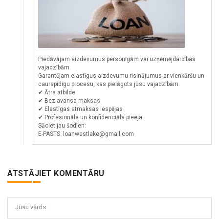
Piedāvājam aizdevumus personīgām vai uzņēmējdarbības
vajadzībām.
Garantējam elastīgus aizdevumu risinājumus ar vienkāršu un
caurspīdīgu procesu, kas pielāgots jūsu vajadzībām.
✔ Ātra atbilde
✔ Bez avansa maksas
✔ Elastīgas atmaksas iespējas
✔ Profesionāla un konfidenciāla pieeja
Sāciet jau šodien:
E-PASTS: loanwestlake@gmail.com
ATSTĀJIET KOMENTĀRU
Jūsu vārds: