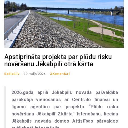
Apstiprināta projekta par plūdu risku
novēršanu Jēkabpilī otrā kārta
Radio1.lv
--
19 maijs 2026 --
3 Komentāri
2026.gada aprīlī Jēkabpils novada pašvaldība
parakstīja vienošanos ar Centrālo finanšu un
līgumu aģentūru par projekta “Plūdu risku
novēršana Jēkabpilī 2.kārta” īstenošanu, liecina
Jēkabpils novada domes Attīstības pārvaldes