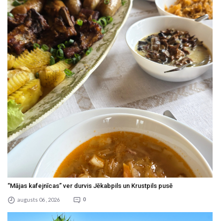
“Mājas kafejnīcas” ver durvis Jēkabpils un Krustpils pusē
augusts 06 , 2026
0