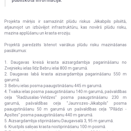
publiskotā informācija.
Projekta mērķis ir samazināt plūdu riskus Jēkabpils pilsētā,
atjaunojot un izbūvējot infrastruktūru, kas novērš plūdu risku,
mazina applūšanu un krasta eroziju.
Projektā paredzēts īstenot vairākus plūdu risku mazināšanas
pasākumus:
1. Daugavas kreisā krasta aizsargdambja pagarināšanu no
Zvejnieku ielas līdz Bebru ielai 800 m garumā.
2. Daugavas labā krasta aizsargdambja pagarināšanu 550 m
garumā.
3. Bebru ielas posma paaugstināšanu 445 m garumā.
4. Tvaika ielas posma paaugstināšanu 140 m garumā, pašvaldības
ceļa "Radžusalas-Veldzes" posma paaugstināšanu 230 m
garumā, pašvaldības ceļa "Jaunrozes-Jēkabpils" posma
paaugstināšanu 50 m garumā un pašvaldības ceļa "Pīlādzi -
Apsītes" posma paaugstināšanu 440 m garumā.
5. Aizsargdambja stiprināšanu Daugavsalā 3, 95 m garumā.
6. Krustpils saliņas krasta nostiprināšanu 100 m posmā.