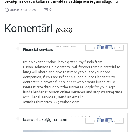
Jēkabpils novada kultūras pārvaldes vadītāja iesniegusi atlūgumu
augusts 05 , 2026
0
Komentāri
(0-3/3)
20.07.2026 15:25
2
2
Financial services
I’m so excited today i have gotten my funds from
Lucas Johnson Help centers,i will forever remain grateful to
him,i will share and give testimony to all for your good
companies, If you are in financial crisis, don’t hesitate to
contact this private funds lender who grants funds at 3%
interest rate throughout the Universe. Apply for your legit
funds lender at Asson online services and stop wasting time
with illegal services , send an email :
azimhashimpremji88@yahoo.com
21.05.2026 04:38
loanwestlake@gmail.com
4
2