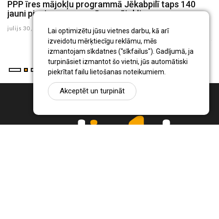
u
PPP īres mājokļu programmā Jēkabpilī taps 140
J
jauni pieejamas cenas īres mājokļi
p
te
julijs 30 , 2026
Lai optimizētu jūsu vietnes darbu, kā arī
ju
izveidotu mērķtiecīgu reklāmu, mēs
izmantojam sīkdatnes ("sīkfailus"). Gadījumā, ja
turpināsiet izmantot šo vietni, jūs automātiski
piekrītat failu lietošanas noteikumiem.
Akceptēt un turpināt
Ziņu portāls Radio1.lv ir informācija un diskusija par Jēkabpils
pilsētas un reģiona novadu aktualitātēm. Svarīgākie notikumi un