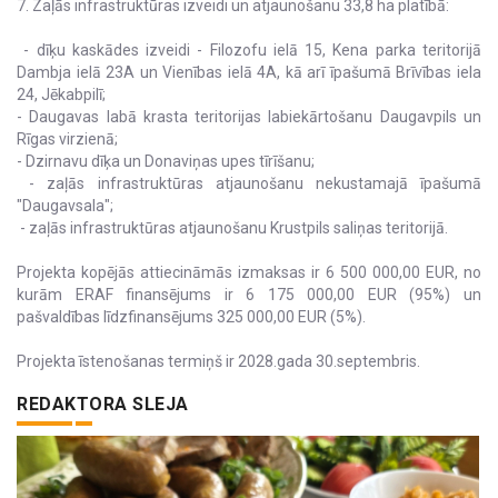
7. Zaļās infrastruktūras izveidi un atjaunošanu 33,8 ha platībā:
- dīķu kaskādes izveidi - Filozofu ielā 15, Kena parka teritorijā
Dambja ielā 23A un Vienības ielā 4A, kā arī īpašumā Brīvības iela
24, Jēkabpilī;
- Daugavas labā krasta teritorijas labiekārtošanu Daugavpils un
Rīgas virzienā;
- Dzirnavu dīķa un Donaviņas upes tīrīšanu;
- zaļās infrastruktūras atjaunošanu nekustamajā īpašumā
"Daugavsala";
- zaļās infrastruktūras atjaunošanu Krustpils saliņas teritorijā.
Projekta kopējās attiecināmās izmaksas ir 6 500 000,00 EUR, no
kurām ERAF finansējums ir 6 175 000,00 EUR (95%) un
pašvaldības līdzfinansējums 325 000,00 EUR (5%).
Projekta īstenošanas termiņš ir 2028.gada 30.septembris.
REDAKTORA SLEJA