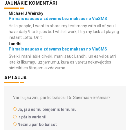
JAUNĀKIE KOMENTĀRI
Michael J Weirsky
Pirmais naudas aizdevums bez maksas no ViaSMS
Hello people, I want to share my testimony with all of you. I
have daily 9 to 5 jobs but while I work, I try my luck at playing
instant Lotto. On t...
Landhi
Pirmais naudas aizdevums bez maksas no ViaSMS
Sveiki, mani labie cilvēki, mani sauc Landhi, un es vēlos ātri
ieteikt likumīgu uzņēmumu, kurā es varētu nekavējoties
pieteikties ātrajam aizdevuma...
APTAUJA
Vai Tu jau zini, par ko balsosi 15. Saeimas vēlēšanās?
Jā, jau esmu pieņēmis lēmumu
Ir pāris varianti
Nezinu par ko balsot