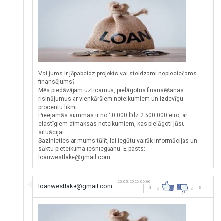
Vai jums ir jāpabeidz projekts vai steidzami nepieciešams
finansējums?
Mēs piedāvājam uzticamus, pielāgotus finansēšanas
risinājumus ar vienkāršiem noteikumiem un izdevīgu
procentu likmi.
Pieejamās summas ir no 10 000 līdz 2 500 000 eiro, ar
elastīgiem atmaksas noteikumiem, kas pielāgoti jūsu
situācijai.
Sazinieties ar mums tūlīt, lai iegūtu vairāk informācijas un
sāktu pieteikuma iesniegšanu. E-pasts:
loanwestlake@gmail.com
20.05.2026 06:06
loanwestlake@gmail.com
3
3