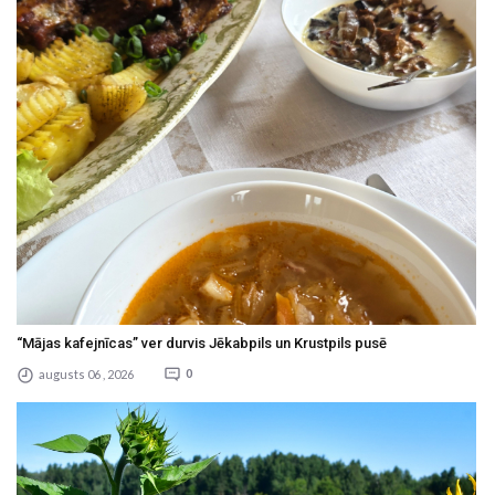
“Mājas kafejnīcas” ver durvis Jēkabpils un Krustpils pusē
augusts 06 , 2026
0