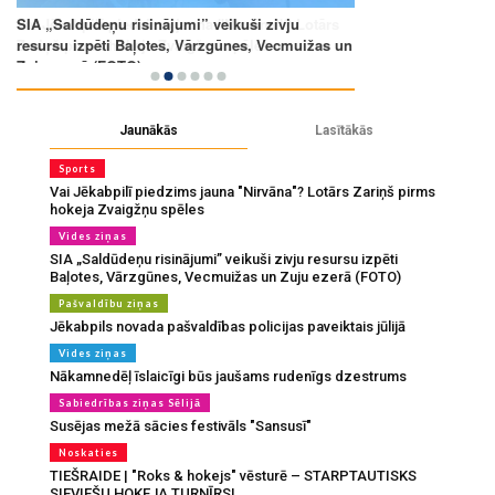
Jaunākās
Lasītākās
Sports
Vai Jēkabpilī piedzims jauna "Nirvāna"? Lotārs Zariņš pirms
hokeja Zvaigžņu spēles
Vides ziņas
SIA „Saldūdeņu risinājumi” veikuši zivju resursu izpēti
Baļotes, Vārzgūnes, Vecmuižas un Zuju ezerā (FOTO)
Pašvaldību ziņas
Jēkabpils novada pašvaldības policijas paveiktais jūlijā
Vides ziņas
Nākamnedēļ īslaicīgi būs jaušams rudenīgs dzestrums
Sabiedrības ziņas Sēlijā
Susējas mežā sācies festivāls "Sansusī"
Noskaties
TIEŠRAIDE | "Roks & hokejs" vēsturē – STARPTAUTISKS
SIEVIEŠU HOKEJA TURNĪRS!