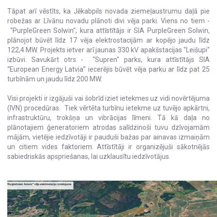
Tāpat arī vēstīts, ka Jēkabpils novada ziemeļaustrumu daļā pie
robežas ar Līvānu novadu plānoti divi vēja parki. Viens no tiem -
"PurpleGreen Solwin", kura attīstītājs ir SIA PurpleGreen Solwin,
plānojot būvēt līdz 17 vēja elektrostacijām ar kopējo jaudu līdz
122,4 MW. Projekts ietver arī jaunas 330 kV apakšstacijas "Leišupi"
izbūvi. Savukārt otrs - "Supren" parks, kura attīstītājs SIA
“European Energy Latvia” iecerējis būvēt vēja parku ar līdz pat 25
turbīnām un jaudu līdz 200 MW.
Visi projekti ir izgājuši vai šobrīd iziet ietekmes uz vidi novērtējuma
(IVN) procedūras. Tiek vērtēta turbīnu ietekme uz tuvējo apkārtni,
infrastruktūru, trokšņa un vibrācijas līmeni. Tā kā daļa no
plānotajiem ģeneratoriem atrodas salīdzinoši tuvu dzīvojamām
mājām, vietējie iedzīvotāji ir pauduši bažas par ainavas izmaiņām
un citiem vides faktoriem. Attīstītāji ir organizējuši sākotnējās
sabiedriskās apspriešanas, lai uzklausītu iedzīvotājus.