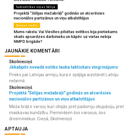
Sabiedrības ziņas Sēlijā
Projektā "Sēlijas mežabrāļi" godinās un atcerēsies
nacionālos partizānus un viņu atbalstītājus
Dienas izvēle
Mums raksta: Vai Viesītes pilsētas svētkos bija pietiekams
skaits apsardzes darbinieku un kāpēc uz vietas nebija
NMPD brigāde?
JAUNĀKIE KOMENTĀRI
Skolnieciņš
Jēkabpils novadā notiks lauka taktiskais vingrinājums
Prieks par Latvijas armiju, kura ir spējīga aizstāvēt Latviju
nelaimē.
Skolnieciņš
Projektā "Sēlijas mežabrāļi" godinās un atcerēsies
nacionālos partizānus un viņu atbalstītājus
Meža brāļi ir varoņi, kuri cīnijās pret padomju okupāciju, pret
maskavas kundzību. Pieminēsim šos varoņus, šos
drosminiekus. Cieņā, Skolnieciņš
APTAUJA