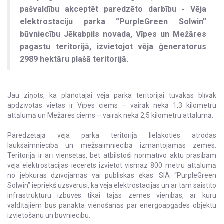
pašvaldību akceptēt paredzēto darbību - Vēja
elektrostaciju parka “PurpleGreen Solwin”
būvniecību Jēkabpils novada, Vīpes un Mežāres
pagastu teritorijā, izvietojot vēja ģeneratorus
2989 hektāru plašā teritorijā.
Jau ziņots, ka plānotajai vēja parka teritorijai tuvākās blīvāk
apdzīvotās vietas ir Vīpes ciems – vairāk nekā 1,3 kilometru
attālumā un Mežāres ciems – vairāk nekā 2,5 kilometru attālumā.
Paredzētajā vēja parka teritorijā lielākoties atrodas
lauksaimniecībā un mežsaimniecībā izmantojamās zemes.
Teritorijā ir arī viensētas, bet atbilstoši normatīvo aktu prasībām
vēja elektrostacijas iecerēts izvietot vismaz 800 metru attālumā
no jebkuras dzīvojamās vai publiskās ēkas. SIA “PurpleGreen
Solwin” iepriekš uzsvērusi, ka vēja elektrostacijas un ar tām saistīto
infrastruktūru izbūvēs tikai tajās zemes vienībās, ar kuru
valdītājiem būs panākta vienošanās par energoapgādes objektu
izvietošanu un būvniecību.