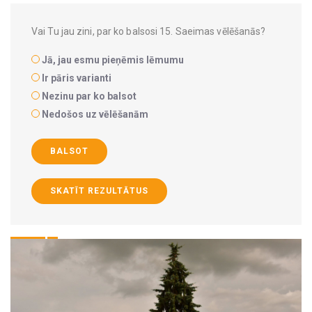
Vai Tu jau zini, par ko balsosi 15. Saeimas vēlēšanās?
Jā, jau esmu pieņēmis lēmumu
Ir pāris varianti
Nezinu par ko balsot
Nedošos uz vēlēšanām
BALSOT
SKATĪT REZULTĀTUS