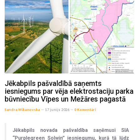
Jēkabpils pašvaldībā saņemts
iesniegums par vēja elektrostaciju parka
būvniecību Vīpes un Mežāres pagastā
Sandra Mikanovska
--
17 junijs 2026 --
0 Komentāri
Jēkabpils novada pašvaldība saņēmusi SIA
“Purplegreen Solwin” iesniegumu, kurā tā lūdz