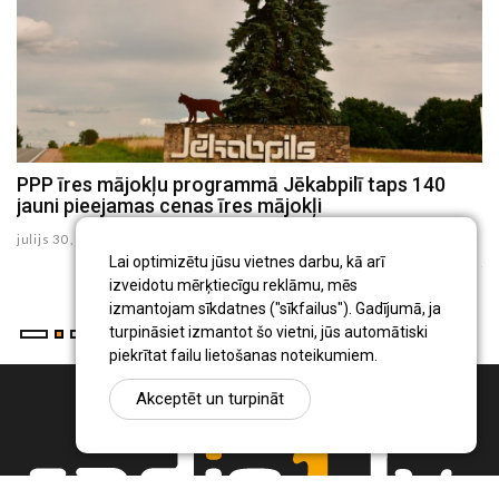
u
PPP īres mājokļu programmā Jēkabpilī taps 140
J
jauni pieejamas cenas īres mājokļi
p
te
julijs 30 , 2026
ju
Lai optimizētu jūsu vietnes darbu, kā arī
izveidotu mērķtiecīgu reklāmu, mēs
izmantojam sīkdatnes ("sīkfailus"). Gadījumā, ja
turpināsiet izmantot šo vietni, jūs automātiski
piekrītat failu lietošanas noteikumiem.
Akceptēt un turpināt