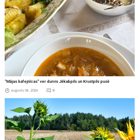
“Mājas kafejnīcas” ver durvis Jēkabpils un Krustpils pusē
augusts 06 , 2026
0