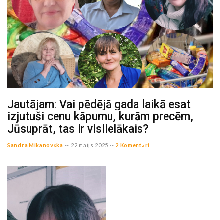
Jautājam: Vai pēdējā gada laikā esat
izjutuši cenu kāpumu, kurām precēm,
Jūsuprāt, tas ir vislielākais?
Sandra Mikanovska
--
22 maijs 2025 --
2 Komentāri