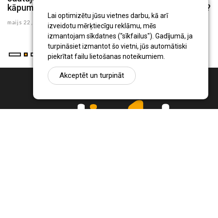
kāpumu, kurām precēm, Jūsuprāt, tas ir vislielākais?
d
Lai optimizētu jūsu vietnes darbu, kā arī
maijs 22 , 2025
ma
izveidotu mērķtiecīgu reklāmu, mēs
izmantojam sīkdatnes ("sīkfailus"). Gadījumā, ja
turpināsiet izmantot šo vietni, jūs automātiski
piekrītat failu lietošanas noteikumiem.
Akceptēt un turpināt
Ziņu portāls Radio1.lv ir informācija un diskusija par Jēkabpils
pilsētas un reģiona novadu aktualitātēm. Svarīgākie notikumi un
procesi Latvijā un pasaulē.