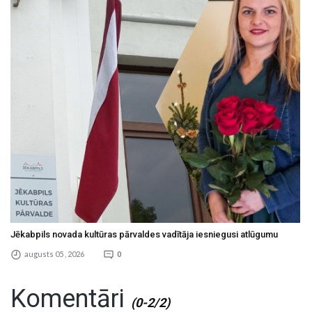
Jēkabpils novada kultūras pārvaldes vadītāja iesniegusi atlūgumu
augusts 05 , 2026
0
Komentāri
(0-2/2)