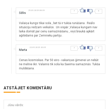
25.05.2025 08:39
7
5
Sēlis
Valaiņa kungs tikai sola , bet tā ir tukša runāšana . Reālo
situāciju redzam veikalos . Un vispār ,Valaiņa kungam nav
laika domāt par cenu samazināšanu , viņš braukā apkārt
aģitēdams par Zemnieku partiju .
22.05.2025 20:05
7
7
Marta
Cenas kosmiskas. Par 50 eiro - vakariņas ģimenei un nebūt
ne melnie ikri. Valainis tik sola ka Saeima samazinās. Tukša
muldēšana.
ATSTĀJIET KOMENTĀRU
Jūsu vārds: