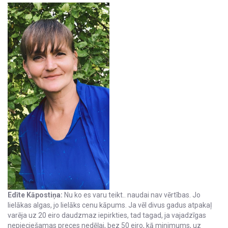
Edīte Kāpostiņa:
Nu ko es varu teikt.. naudai nav vērtības. Jo
lielākas algas, jo lielāks cenu kāpums. Ja vēl divus gadus atpakaļ
varēja uz 20 eiro daudzmaz iepirkties, tad tagad, ja vajadzīgas
nepieciešamas preces nedēļai, bez 50 eiro, kā minimums, uz