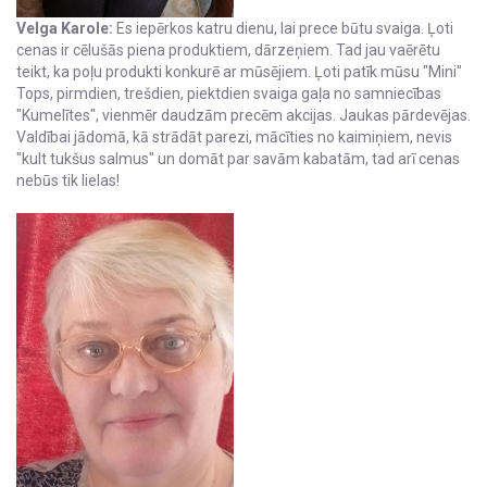
Velga Karole:
Es iepērkos katru dienu, lai prece būtu svaiga. Ļoti
cenas ir cēlušās piena produktiem, dārzeņiem. Tad jau vaērētu
teikt, ka poļu produkti konkurē ar mūsējiem. Ļoti patīk mūsu "Mini"
Tops, pirmdien, trešdien, piektdien svaiga gaļa no samniecības
"Kumelītes", vienmēr daudzām precēm akcijas. Jaukas pārdevējas.
Valdībai jādomā, kā strādāt parezi, mācīties no kaimiņiem, nevis
"kult tukšus salmus" un domāt par savām kabatām, tad arī cenas
nebūs tik lielas!