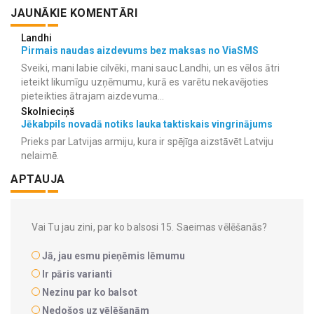
JAUNĀKIE KOMENTĀRI
Landhi
Pirmais naudas aizdevums bez maksas no ViaSMS
Sveiki, mani labie cilvēki, mani sauc Landhi, un es vēlos ātri
ieteikt likumīgu uzņēmumu, kurā es varētu nekavējoties
pieteikties ātrajam aizdevuma...
Skolnieciņš
Jēkabpils novadā notiks lauka taktiskais vingrinājums
Prieks par Latvijas armiju, kura ir spējīga aizstāvēt Latviju
nelaimē.
APTAUJA
Vai Tu jau zini, par ko balsosi 15. Saeimas vēlēšanās?
Jā, jau esmu pieņēmis lēmumu
Ir pāris varianti
Nezinu par ko balsot
Nedošos uz vēlēšanām