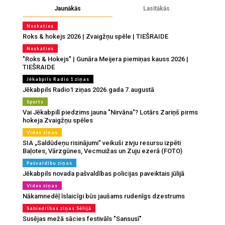
Jaunākās
Lasītākās
Noskaties
Roks & hokejs 2026 | Zvaigžņu spēle | TIEŠRAIDE
Noskaties
"Roks & Hokejs" | Gunāra Meijera piemiņas kauss 2026 |
TIEŠRAIDE
Jēkabpils Radio 1 ziņas
Jēkabpils Radio1 ziņas 2026.gada 7.augustā
Sports
Vai Jēkabpilī piedzims jauna "Nirvāna"? Lotārs Zariņš pirms
hokeja Zvaigžņu spēles
Vides ziņas
SIA „Saldūdeņu risinājumi” veikuši zivju resursu izpēti
Baļotes, Vārzgūnes, Vecmuižas un Zuju ezerā (FOTO)
Pašvaldību ziņas
Jēkabpils novada pašvaldības policijas paveiktais jūlijā
Vides ziņas
Nākamnedēļ īslaicīgi būs jaušams rudenīgs dzestrums
Sabiedrības ziņas Sēlijā
Susējas mežā sācies festivāls "Sansusī"