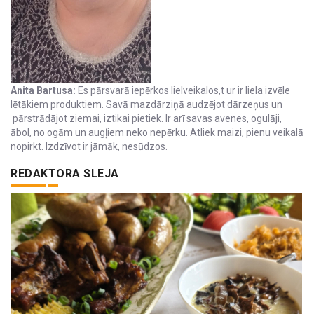
Anita Bartusa:
Es pārsvarā iepērkos lielveikalos,t ur ir liela izvēle
lētākiem produktiem. Savā mazdārziņā audzējot dārzeņus un
pārstrādājot ziemai, iztikai pietiek. Ir arī savas avenes, ogulāji,
ābol, no ogām un augļiem neko nepērku. Atliek maizi, pienu veikalā
nopirkt. Izdzīvot ir jāmāk, nesūdzos.
REDAKTORA SLEJA