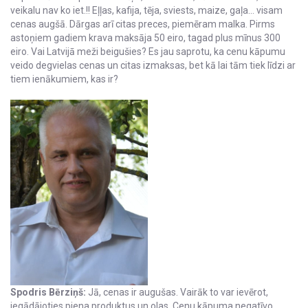
veikalu nav ko iet.!! Eļļas, kafija, tēja, sviests, maize, gaļa... visam
cenas augšā. Dārgas arī citas preces, piemēram malka. Pirms
astoņiem gadiem krava maksāja 50 eiro, tagad plus mīnus 300
eiro. Vai Latvijā meži beigušies? Es jau saprotu, ka cenu kāpumu
veido degvielas cenas un citas izmaksas, bet kā lai tām tiek līdzi ar
tiem ienākumiem, kas ir?
Spodris Bērziņš:
Jā, cenas ir augušas. Vairāk to var ievērot,
iegādājoties piena produktus un olas. Cenu kāpuma negatīvo