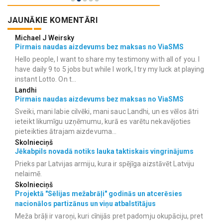
JAUNĀKIE KOMENTĀRI
Michael J Weirsky
Pirmais naudas aizdevums bez maksas no ViaSMS
Hello people, I want to share my testimony with all of you. I
have daily 9 to 5 jobs but while I work, I try my luck at playing
instant Lotto. On t...
Landhi
Pirmais naudas aizdevums bez maksas no ViaSMS
Sveiki, mani labie cilvēki, mani sauc Landhi, un es vēlos ātri
ieteikt likumīgu uzņēmumu, kurā es varētu nekavējoties
pieteikties ātrajam aizdevuma...
Skolnieciņš
Jēkabpils novadā notiks lauka taktiskais vingrinājums
Prieks par Latvijas armiju, kura ir spējīga aizstāvēt Latviju
nelaimē.
Skolnieciņš
Projektā "Sēlijas mežabrāļi" godinās un atcerēsies
nacionālos partizānus un viņu atbalstītājus
Meža brāļi ir varoņi, kuri cīnijās pret padomju okupāciju, pret