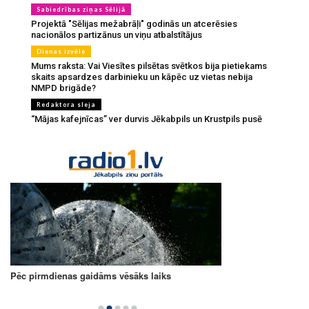
Sabiedrības ziņas Sēlijā
Projektā "Sēlijas mežabrāļi" godinās un atcerēsies
nacionālos partizānus un viņu atbalstītājus
Dienas izvēle
Mums raksta: Vai Viesītes pilsētas svētkos bija pietiekams
skaits apsardzes darbinieku un kāpēc uz vietas nebija
NMPD brigāde?
Redaktora sleja
“Mājas kafejnīcas” ver durvis Jēkabpils un Krustpils pusē