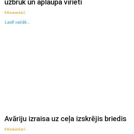
uzbrūk un aplaupa vīrieti
0 Komentāri
Lasīt vairāk...
Avāriju izraisa uz ceļa izskrējis briedis
0 Komentāri