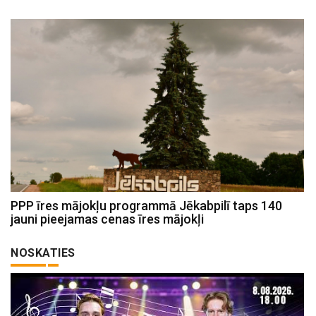
PPP īres mājokļu programmā Jēkabpilī taps 140
jauni pieejamas cenas īres mājokļi
NOSKATIES