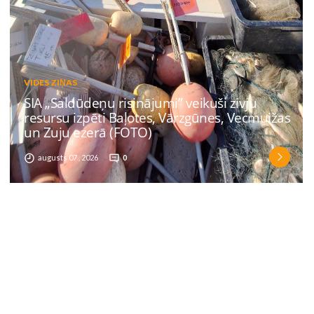
VIDES ZIŅAS
SIA „Saldūdeņu risinājumi” veikuši zivju
resursu izpēti Baļotes, Vārzgūnes, Vecmuižas
un Zuju ezerā (FOTO)
augusts 07 , 2026
0