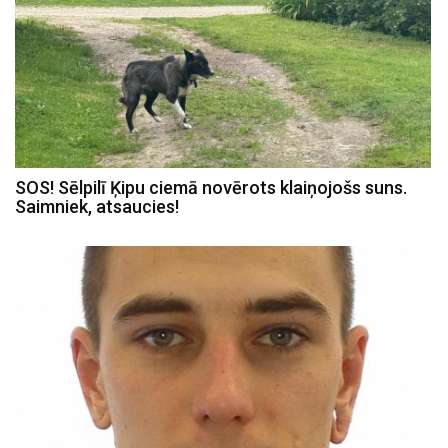
SOS! Sēlpilī Ķipu ciemā novērots klaiņojošs suns.
Saimniek, atsaucies!