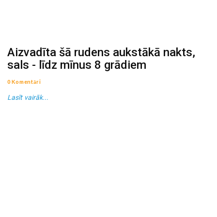
Aizvadīta šā rudens aukstākā nakts,
sals - līdz mīnus 8 grādiem
0 Komentāri
Lasīt vairāk...