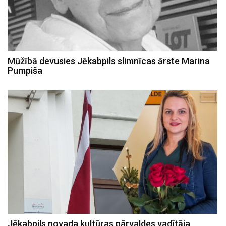
Mūžībā devusies Jēkabpils slimnīcas ārste Marina
Pumpiša
Jēkabpils novada kultūras pārvaldes vadītāja