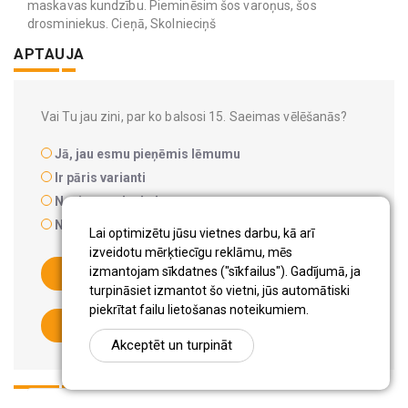
maskavas kundzību. Pieminēsim šos varoņus, šos
drosminiekus. Cieņā, Skolnieciņš
APTAUJA
Vai Tu jau zini, par ko balsosi 15. Saeimas vēlēšanās?
Jā, jau esmu pieņēmis lēmumu
Ir pāris varianti
Nezinu par ko balsot
Nedošos uz vēlēšanām
Lai optimizētu jūsu vietnes darbu, kā arī
izveidotu mērķtiecīgu reklāmu, mēs
izmantojam sīkdatnes ("sīkfailus"). Gadījumā, ja
BALSOT
turpināsiet izmantot šo vietni, jūs automātiski
piekrītat failu lietošanas noteikumiem.
SKATĪT REZULTĀTUS
Akceptēt un turpināt