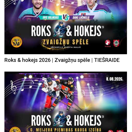
Roks & hokejs 2026 | Zvaigžņu spēle | TIEŠRAIDE