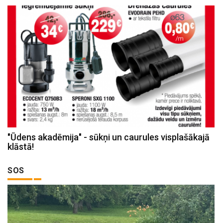
"Ūdens akadēmija" - sūkņi un caurules visplašākajā
klāstā!
SOS