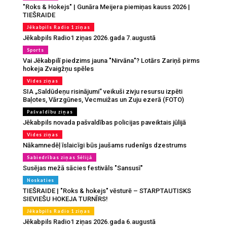
"Roks & Hokejs" | Gunāra Meijera piemiņas kauss 2026 |
TIEŠRAIDE
Jēkabpils Radio 1 ziņas
Jēkabpils Radio1 ziņas 2026.gada 7.augustā
Sports
Vai Jēkabpilī piedzims jauna "Nirvāna"? Lotārs Zariņš pirms
hokeja Zvaigžņu spēles
Vides ziņas
SIA „Saldūdeņu risinājumi” veikuši zivju resursu izpēti
Baļotes, Vārzgūnes, Vecmuižas un Zuju ezerā (FOTO)
Pašvaldību ziņas
Jēkabpils novada pašvaldības policijas paveiktais jūlijā
Vides ziņas
Nākamnedēļ īslaicīgi būs jaušams rudenīgs dzestrums
Sabiedrības ziņas Sēlijā
Susējas mežā sācies festivāls "Sansusī"
Noskaties
TIEŠRAIDE | "Roks & hokejs" vēsturē – STARPTAUTISKS
SIEVIEŠU HOKEJA TURNĪRS!
Jēkabpils Radio 1 ziņas
Jēkabpils Radio1 ziņas 2026.gada 6.augustā