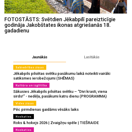
FOTOSTĀSTS: Svētdien Jēkabpilī pareizticīgie
godināja Jakobštates ikonas atgriešanās 18.
gadadienu
Jaunākās
Lasītākās
Sabiedrības ziņas
Jēkabpils pilsētas svētku pasākumu laikā noteikti vairāki
satiksmes ierobežojumi (SHĒMAS)
Kultūra un izglītība
Sākusies Jēkabpils pilsētas svētku – “Divi krasti, viena
sirds!” - nedēļa, pasākumi katru dienu (PROGRAMMA)
Vides ziņas
Pēc pirmdienas gaidāms vēsāks laiks
Noskaties
Roks & hokejs 2026 | Zvaigžņu spēle | TIEŠRAIDE
Noskaties