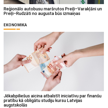
Reģionālo autobusu maršrutos Preiļi–Varakļāni un
Preiļi–Rudzāti no augusta būs izmaiņas
EKONOMIKA
Jēkabpiliešus aicina atbalstīt iniciatīvu par finanšu
pratību kā obligātu studiju kursu Latvijas
augstskolās