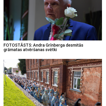
FOTOSTĀSTS: Andra Grīnberga desmitās
grāmatas atvēršanas svētki