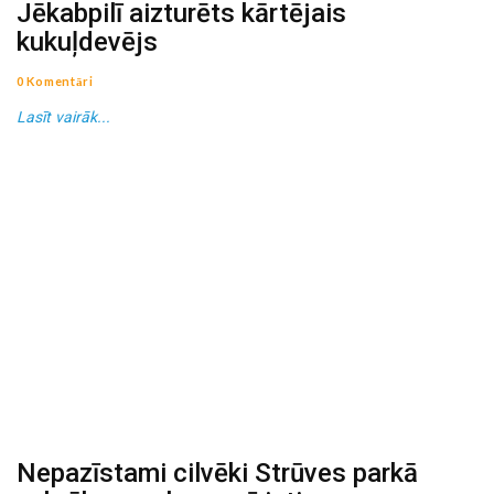
Jēkabpilī aizturēts kārtējais
kukuļdevējs
0 Komentāri
Lasīt vairāk...
Nepazīstami cilvēki Strūves parkā