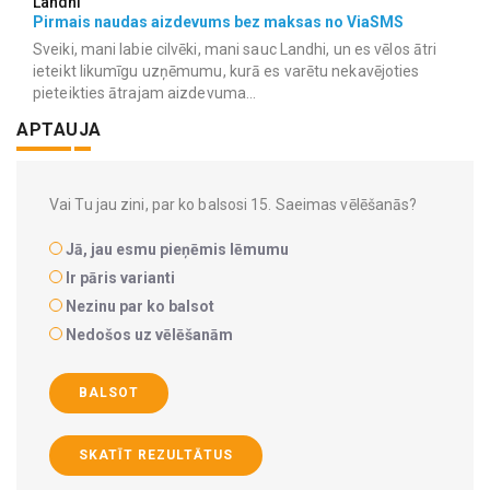
Landhi
Pirmais naudas aizdevums bez maksas no ViaSMS
Sveiki, mani labie cilvēki, mani sauc Landhi, un es vēlos ātri
ieteikt likumīgu uzņēmumu, kurā es varētu nekavējoties
pieteikties ātrajam aizdevuma...
APTAUJA
Vai Tu jau zini, par ko balsosi 15. Saeimas vēlēšanās?
Jā, jau esmu pieņēmis lēmumu
Ir pāris varianti
Nezinu par ko balsot
Nedošos uz vēlēšanām
BALSOT
SKATĪT REZULTĀTUS