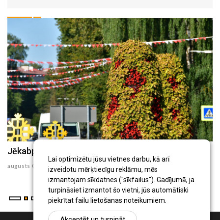
Jēkabpils Radio1 ziņas 2026.gada 6.augustā
J
Lai optimizētu jūsu vietnes darbu, kā arī
augusts 06 , 2026
au
izveidotu mērķtiecīgu reklāmu, mēs
izmantojam sīkdatnes ("sīkfailus"). Gadījumā, ja
turpināsiet izmantot šo vietni, jūs automātiski
piekrītat failu lietošanas noteikumiem.
Akceptēt un turpināt