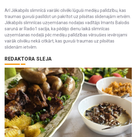
Arī Jēkabpils slimnīcā vairāki cilvēki lūguši mediķu palīdzību, kas
traumas guvuši paslīdot un pakrītot uz pilsētas slidenajām ietvēm.
Jēkabpils slimnīcas uzņemšanas nodaļas vadītājs Imants Balodis
sarunā ar Radio1 sacīja, ka pēdējo dienu laikā slimnīcas
uzņemšanas nodaļā pēc mediķu palīdzības vērsušies ievērojami
vairāk cilvēku nekā citkārt, kas guvuši traumas uz pilsētas
slidenām ietvēm.
REDAKTORA SLEJA