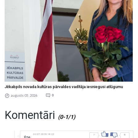
Jēkabpils novada kultūras pārvaldes vadītāja iesniegusi atlūgumu
augusts 05 , 2026
0
Komentāri
(0-1/1)
02.07.2018 18:22
7
8
Ilze