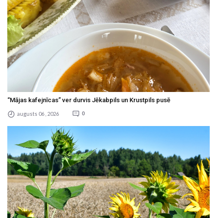
“Mājas kafejnīcas” ver durvis Jēkabpils un Krustpils pusē
augusts 06 , 2026
0