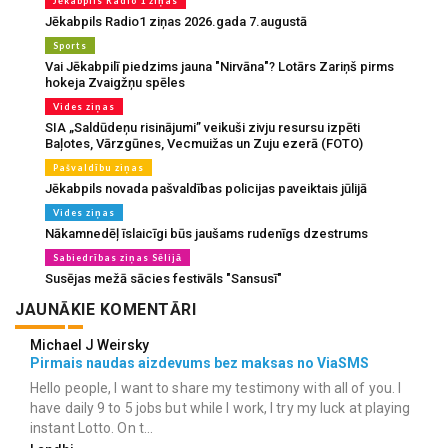
Jēkabpils Radio 1 ziņas
Jēkabpils Radio1 ziņas 2026.gada 7.augustā
Sports
Vai Jēkabpilī piedzims jauna "Nirvāna"? Lotārs Zariņš pirms
hokeja Zvaigžņu spēles
Vides ziņas
SIA „Saldūdeņu risinājumi” veikuši zivju resursu izpēti
Baļotes, Vārzgūnes, Vecmuižas un Zuju ezerā (FOTO)
Pašvaldību ziņas
Jēkabpils novada pašvaldības policijas paveiktais jūlijā
Vides ziņas
Nākamnedēļ īslaicīgi būs jaušams rudenīgs dzestrums
Sabiedrības ziņas Sēlijā
Susējas mežā sācies festivāls "Sansusī"
JAUNĀKIE KOMENTĀRI
Michael J Weirsky
Pirmais naudas aizdevums bez maksas no ViaSMS
Hello people, I want to share my testimony with all of you. I
have daily 9 to 5 jobs but while I work, I try my luck at playing
instant Lotto. On t...