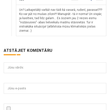
Un? Laikapstākļi varbūt nav tādi kā vasarā, rudenī, pavasarī???
Ko var pūt no mušas ziloni!!! Manuprāt - tā ir norma! Un vispār,
ja kasīties, tad līdz galam... Es šoziem jau 2 reizes esmu
"nožāvusies"- abas lielveikalu mašīnu stāvvietās. Tur ir
vistrakāka situācija! (atbilstoša mūsu klimatiskās joslas
ziemai...)
ATSTĀJIET KOMENTĀRU
Jūsu vārds:
Jūsu e-pasts