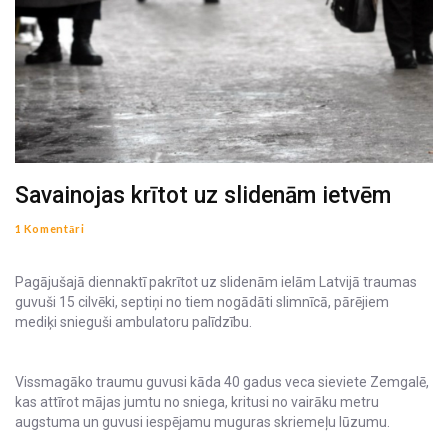
Savainojas krītot uz slidenām ietvēm
1 Komentāri
Pagājušajā diennaktī pakrītot uz slidenām ielām Latvijā traumas
guvuši 15 cilvēki, septiņi no tiem nogādāti slimnīcā, pārējiem
mediķi snieguši ambulatoru palīdzību.
Vissmagāko traumu guvusi kāda 40 gadus veca sieviete Zemgalē,
kas attīrot mājas jumtu no sniega, kritusi no vairāku metru
augstuma un guvusi iespējamu muguras skriemeļu lūzumu.