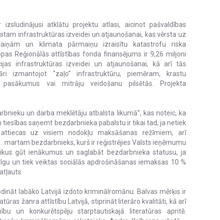
izsludinājusi atklātu projektu atlasi, aicinot pašvaldības
lstam infrastruktūras izveidei un atjaunošanai, kas vērsta uz
aiņām un klimata pārmaiņu izraisītu katastrofu riska
pas Reģionālās attīstības fonda finansējums ir 9,26 miljoni
ijas infrastruktūras izveidei un atjaunošanai, kā arī tās
itāri izmantojot "zaļo" infrastruktūru, piemēram, krastu
s pasākumus vai mitrāju veidošanu pilsētās. Projekta
arbnieku un darba meklētāju atbalsta likumā”, kas noteic, ka
 tiesības saņemt bezdarbnieka pabalstu ir tikai tad, ja netiek
 attiecas uz visiem nodokļu maksāšanas režīmiem, arī
1. martam bezdarbnieks, kurš ir reģistrējies Valsts ieņēmumu
aikus gūt ienākumus un saglabāt bezdarbnieka statusu, ja
gu un tiek veiktas sociālās apdrošināšanas iemaksas 10 %
atļauts.
odināt labāko Latvijā izdoto kriminālromānu. Balvas mērķis ir
ras žanra attīstību Latvijā, stiprināt literāro kvalitāti, kā arī
u un konkurētspēju starptautiskajā literatūras apritē.