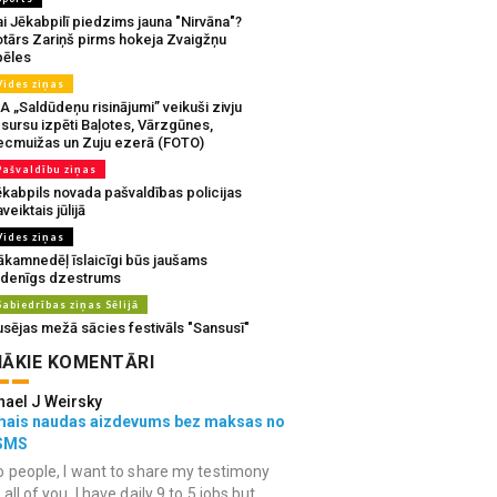
i Jēkabpilī piedzims jauna "Nirvāna"?
otārs Zariņš pirms hokeja Zvaigžņu
pēles
Vides ziņas
A „Saldūdeņu risinājumi” veikuši zivju
sursu izpēti Baļotes, Vārzgūnes,
ecmuižas un Zuju ezerā (FOTO)
Pašvaldību ziņas
ēkabpils novada pašvaldības policijas
veiktais jūlijā
Vides ziņas
ākamnedēļ īslaicīgi būs jaušams
udenīgs dzestrums
Sabiedrības ziņas Sēlijā
usējas mežā sācies festivāls "Sansusī"
ĀKIE KOMENTĀRI
hael J Weirsky
mais naudas aizdevums bez maksas no
SMS
o people, I want to share my testimony
 all of you. I have daily 9 to 5 jobs but