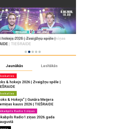
Jaunākās
Lasītākās
Noskaties
oks & hokejs 2026 | Zvaigžņu spēle |
IEŠRAIDE
Noskaties
Roks & Hokejs" | Gunāra Meijera
iemiņas kauss 2026 | TIEŠRAIDE
Jēkabpils Radio 1 ziņas
ēkabpils Radio1 ziņas 2026.gada
.augustā
Sports