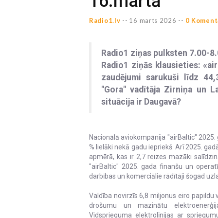
16.martā
Radio1.lv
--
16 marts 2026 --
0 Koment
Radio1 ziņas pulksten 7.00-8
Radio1 ziņās klausieties: «ai
zaudējumi sarukuši līdz 44,
"Gora" vadītāja Zirniņa un L
situācija ir Daugavā?
Nacionālā aviokompānija "airBaltic" 2025.
% lielāki nekā gadu iepriekš. Arī 2025. g
apmērā, kas ir 2,7 reizes mazāki salīdzi
"airBaltic" 2025. gada finanšu un operat
darbības un komerciālie rādītāji šogad uzl
Valdība novirzīs 6,8 miljonus eiro papildu
drošumu un mazinātu elektroenerģija
Vidsprieguma elektrolīnijas ar spriegum