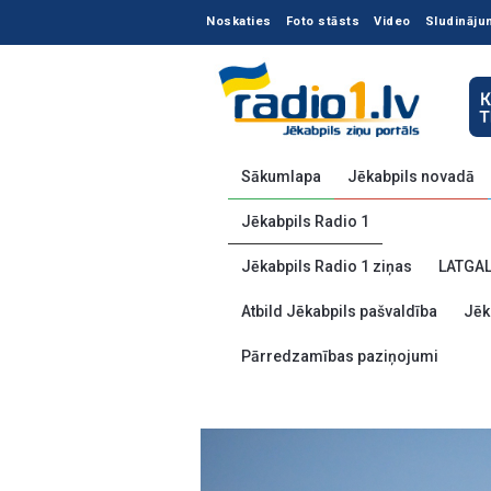
Noskaties
Foto stāsts
Video
Sludināju
Sākumlapa
Jēkabpils novadā
Jēkabpils Radio 1
Jēkabpils Radio 1 ziņas
LATGA
Atbild Jēkabpils pašvaldība
Jēk
Pārredzamības paziņojumi