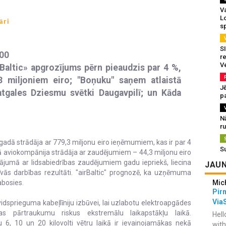
Va
L
āri
s
SI
.00
re
V
rBaltic» apgrozījums pērn pieaudzis par 4 %,
3 miljoniem eiro; "Boņuku" saņem atlaistā
J
atgales Dziesmu svētki Daugavpilī; un Kāda
pa
N
r
 gadā strādāja ar 779,3 miljonu eiro ieņēmumiem, kas ir par 4
S
adā aviokompānija strādāja ar zaudējumiem – 44,3 miljonu eiro
nājumā ar lidsabiedrības zaudējumiem gadu iepriekš, liecina
JAUN
īvās darbības rezultāti. "airBaltic" prognozē, ka uzņēmuma
abosies.
Mic
Pir
Via
 vidsprieguma kabeļlīniju izbūvei, lai uzlabotu elektroapgādes
s pārtraukumu riskus ekstremālu laikapstākļu laikā.
Hell
u 6, 10 un 20 kilovolti vētru laikā ir ievainojamākas nekā
with