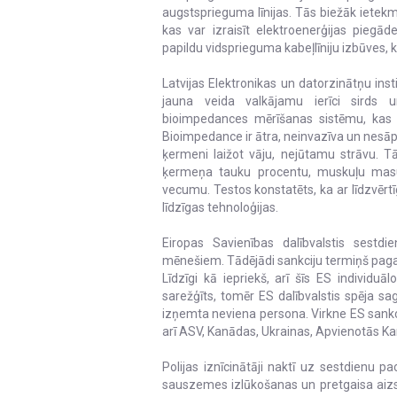
augstsprieguma līnijas. Tās biežāk ietekmē s
kas var izraisīt elektroenerģijas pie
papildu vidsprieguma kabeļlīniju izbūves, 
Latvijas Elektronikas un datorzinātņu in
jauna veida valkājamu ierīci sirds u
bioimpedances mērīšanas sistēmu, kas ļ
Bioimpedance ir ātra, neinvazīva un nesā
ķermeni laižot vāju, nejūtamu strāvu. T
ķermeņa tauku procentu, muskuļu masu
vecumu. Testos konstatēts, ka ar līdzvērtī
līdzīgas tehnoloģijas.
Eiropas Savienības dalībvalstis sestdi
mēnešiem. Tādējādi sankciju termiņš paga
Līdzīgi kā iepriekš, arī šīs ES individuā
sarežģīts, tomēr ES dalībvalstis spēja sa
izņemta neviena persona. Virkne ES sankci
arī ASV, Kanādas, Ukrainas, Apvienotās Kar
Polijas iznīcinātāji naktī uz sestdienu pa
sauszemes izlūkošanas un pretgaisa aizs