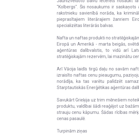
Jaunizveidoto balvu iecerēts nosaukt l
"Kolbergs". Šis nosaukums ir saskaņots a
rakstnieku savienībā norāda, ka krimināl
pieprasītajiem literārajiem žanriem E
specializētas literārās balvas.
Nafta un naftas produkti no stratēģiskajām 
Eiropā un Amerikā - marta beigās, svētd
aģentūras dalībvalstis, to vidū arī Lat
stratēģiskajām rezervēm, lai mazinātu cen
Arī Vācija laidīs tirgū daļu no savām n
izraisīto naftas cenu pieaugumu, paziņoj
norādīja, ka tas varētu palīdzēt samazi
Starptautiskās Enerģētikas aģentūras dal
Savukārt Grieķija uz trim mēnešiem noteik
produktu, valdībai šādi reaģējot uz baž
strauju cenu kāpumu. Šādas rīcības mērķis
cenas pasaulē.
Turpinām ziņas