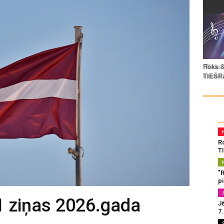
R
T
"
p
1 ziņas 2026.gada
J
7