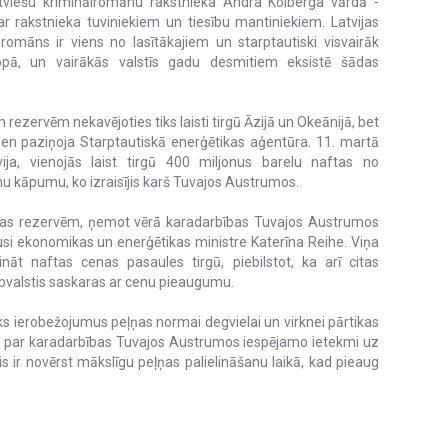
atviešu kriminālromānu rakstnieka Andra Kolberga vārdā -
r rakstnieka tuviniekiem un tiesību mantiniekiem. Latvijas
romāns ir viens no lasītākajiem un starptautiski visvairāk
iropā, un vairākās valstīs gadu desmitiem eksistē šādas
rezervēm nekavējoties tiks laisti tirgū Āzijā un Okeānijā, bet
ien paziņoja Starptautiskā enerģētikas aģentūra. 11. martā
vija, vienojās laist tirgū 400 miljonus barelu naftas no
u kāpumu, ko izraisījis karš Tuvajos Austrumos.
aftas rezervēm, ņemot vērā karadarbības Tuvajos Austrumos
usi ekonomikas un enerģētikas ministre Katerīna Reihe. Viņa
nāt naftas cenas pasaules tirgū, piebilstot, ka arī citas
ībvalstis saskaras ar cenu pieaugumu.
s ierobežojumus peļņas normai degvielai un virknei pārtikas
ām par karadarbības Tuvajos Austrumos iespējamo ietekmi uz
 ir novērst mākslīgu peļņas palielināšanu laikā, kad pieaug