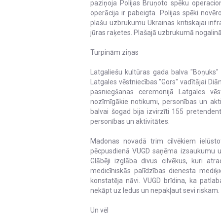
paziņoja Polijas Bruņoto spēku operacio
operācija ir pabeigta. Polijas spēki novēr
plašu uzbrukumu Ukrainas kritiskajai infr
jūras raķetes. Plašajā uzbrukumā nogalināti 
Turpinām ziņas
Latgaliešu kultūras gada balva "Boņuks" s
Latgales vēstniecības "Gors" vadītājai Di
pasniegšanas ceremonijā Latgales vēst
nozīmīgākie notikumi, personības un akti
balvai šogad bija izvirzīti 155 pretend
personības un aktivitātes.
Madonas novadā trim cilvēkiem ielūstot 
pēcpusdienā VUGD saņēma izsaukumu uz Ma
Glābēji izglāba divus cilvēkus, kuri a
medicīniskās palīdzības dienesta mediķi
konstatēja nāvi. VUGD brīdina, ka patlaba
nekāpt uz ledus un nepakļaut sevi riskam.
Un vēl