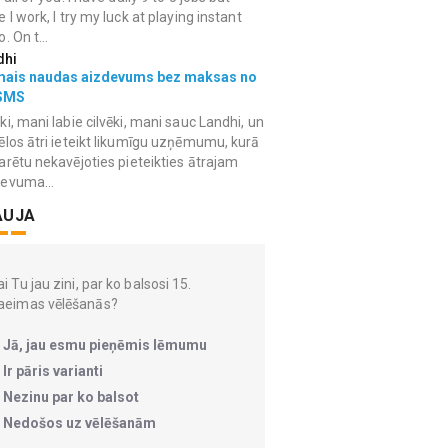
e I work, I try my luck at playing instant
. On t...
dhi
mais naudas aizdevums bez maksas no
SMS
ki, mani labie cilvēki, mani sauc Landhi, un
ēlos ātri ieteikt likumīgu uzņēmumu, kurā
arētu nekavējoties pieteikties ātrajam
devuma...
AUJA
i Tu jau zini, par ko balsosi 15.
aeimas vēlēšanās?
Jā, jau esmu pieņēmis lēmumu
Ir pāris varianti
Nezinu par ko balsot
Nedošos uz vēlēšanām