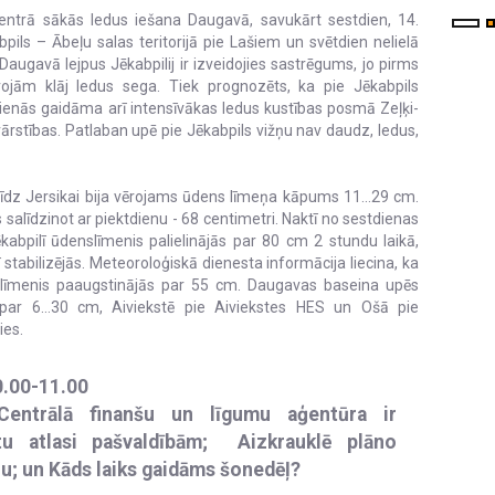
centrā sākās ledus iešana Daugavā, savukārt sestdien, 14.
pils – Ābeļu salas teritorijā pie Lašiem un svētdien nelielā
Daugavā lejpus Jēkabpilij ir izveidojies sastrēgums, jo pirms
rojām klāj ledus sega. Tiek prognozēts, ka pie Jēkabpils
ienās gaidāma arī intensīvākas ledus kustības posmā Zeļķi-
ārstības. Patlaban upē pie Jēkabpils vižņu nav daudz, ledus,
dz Jersikai bija vērojams ūdens līmeņa kāpums 11...29 cm.
salīdzinot ar piektdienu - 68 centimetri. Naktī no sestdienas
abpilī ūdenslīmenis palielinājās par 80 cm 2 stundu laikā,
stabilizējās. Meteoroloģiskā dienesta informācija liecina, ka
slīmenis paaugstinājās par 55 cm. Daugavas baseina upēs
es par 6…30 cm, Aiviekstē pie Aiviekstes HES un Ošā pie
ies.
0.00-11.00
 Centrālā finanšu un līgumu aģentūra ir
ektu atlasi pašvaldībām; Aizkrauklē plāno
u; un Kāds laiks gaidāms šonedēļ?