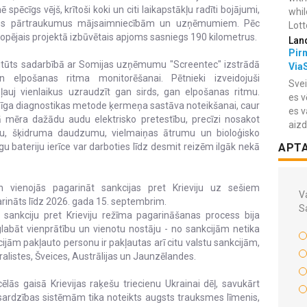
pēcīgs vējš, krītoši koki un citi laikapstākļu radīti bojājumi,
whil
gādes pārtraukumus mājsaimniecībām un uzņēmumiem. Pēc
Lotto
kopējais projektā izbūvētais apjoms sasniegs 190 kilometrus.
Lan
Pir
stitūts sadarbībā ar Somijas uzņēmumu "Screentec" izstrādā
Via
n elpošanas ritma monitorēšanai. Pētnieki izveidojuši
Svei
auj vienlaikus uzraudzīt gan sirds, gan elpošanas ritmu.
es v
pīga diagnostikas metode ķermeņa sastāva noteikšanai, caur
es v
ā mēra dažādu audu elektrisko pretestību, precīzi nosakot
aiz
, šķidruma daudzumu, vielmaiņas ātrumu un bioloģisko
gu bateriju ierīce var darboties līdz desmit reizēm ilgāk nekā
APT
en vienojās pagarināt sankcijas pret Krieviju uz sešiem
Va
rināts līdz 2026. gada 15. septembrim.
S
lo sankciju pret Krieviju režīma pagarināšanas process bija
glabāt vienprātību un vienotu nostāju - no sankcijām netika
jām pakļauto personu ir pakļautas arī citu valstu sankcijām,
alistes, Šveices, Austrālijas un Jaunzēlandes.
cēlās gaisā Krievijas raķešu triecienu Ukrainai dēļ, savukārt
ardzības sistēmām tika noteikts augsts trauksmes līmenis,