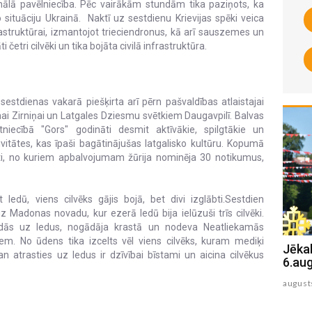
nālā pavēlniecība. Pēc vairākām stundām tika paziņots, ka
o situāciju Ukrainā. Naktī uz sestdienu Krievijas spēki veica
astruktūrai, izmantojot trieciendronus, kā arī sauszemes un
četri cilvēki un tika bojāta civilā infrastruktūra.
estdienas vakarā piešķirta arī pērn pašvaldības atlaistajai
ānai Zirniņai un Latgales Dziesmu svētkiem Daugavpilī. Balvas
niecībā "Gors" godināti desmit aktīvākie, spilgtākie un
vitātes, kas īpaši bagātinājušas latgalisko kultūru. Kopumā
enti, no kuriem apbalvojumam žūrija nominēja 30 notikumus,
ledū, viens cilvēks gājis bojā, bet divi izglābti.Sestdien
donas novadu, kur ezerā ledū bija ielūzuši trīs cilvēki.
tradās uz ledus, nogādāja krastā un nodeva Neatliekamās
em. No ūdens tika izcelts vēl viens cilvēks, kuram mediķi
Jēkabpils Radio1 ziņas 2026.gada
Jēka
n atrasties uz ledus ir dzīvībai bīstami un aicina cilvēkus
7.augustā
6.au
augusts 07 , 2026
august