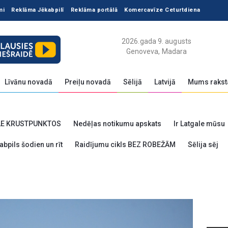
mi
Reklāma Jēkabpilī
Reklāma portālā
Komercavīze Ceturtdiena
2026.gada 9. augusts
Genoveva, Madara
Līvānu novadā
Preiļu novadā
Sēlijā
Latvijā
Mums rakst
LE KRUSTPUNKTOS
Nedēļas notikumu apskats
Ir Latgale mūsu
abpils šodien un rīt
Raidījumu cikls BEZ ROBEŽĀM
Sēlija sēj