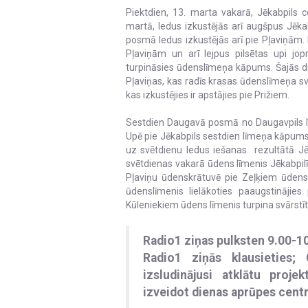
Piektdien, 13. marta vakarā, Jēkabpils 
martā, ledus izkustējās arī augšpus Jēkab
posmā ledus izkustējās arī pie Pļaviņām. 
Pļaviņām un arī lejpus pilsētas upi jop
turpināsies ūdenslīmeņa kāpums. Šajās d
Pļaviņas, kas radīs krasas ūdenslīmeņa sv
kas izkustējies ir apstājies pie Prižiem.
Sestdien Daugavā posmā no Daugavpils lī
Upē pie Jēkabpils sestdien līmeņa kāpums 
uz svētdienu ledus iešanas rezultātā Jēk
svētdienas vakarā ūdens līmenis Jēkabpilī 
Pļaviņu ūdenskrātuvē pie Zeļķiem ūden
ūdenslīmenis lielākoties paaugstināji
Kūleniekiem ūdens līmenis turpina svārstīt
Radio1 ziņas pulksten 9.00-1
Radio1 ziņās klausieties;
izsludinājusi atklātu proj
izveidot dienas aprūpes centr