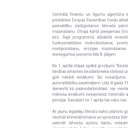
Centrālā finanšu un līgumu aģentūra ir 
pieteikties Eiropas Savienības fondu atba
pašvaldību pielāgošanos klimata pārm
mazināšanu. Otrajā kārtā pieejamais Eiro
eiro. Šajā programmā atbalstīs investīc
funkcionalitātes nodrošināšanai, prior
nostiprināšanu, erozijas mazināšana
iesniegumus pieņems līdz 8. jūlijam.
No 1. aprīļa stājas spēkā grozījumi “Bezd
tiesības atrasties bezdarbnieka statusā un
gūti nekādi ienākumi. Šis nosacījums
autoratlīdzību saņēmējiem. Līdz šī gada 3
dienestā kā pašnodarbinātais, var vienl
mēneša ienākumi nesasniedz minimālo al
pensijai. Savukārt no 1.aprīļa tas vairs nav 
Ar jaunu ikgadēju literāro balvu plānots g
veicināt kriminālromāna un spriedzes literatū
sekmēt latviešu autoru darbu redzamīb