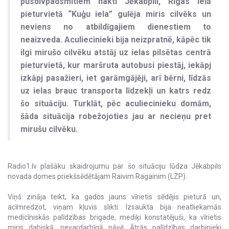
pusdivpadsmitiem naktī Jēkabpilī, Rīgas ielā
pieturvietā “Kuģu iela” gulēja miris cilvēks un
neviens no atbildīgajiem dienestiem to
neaizveda. Aculiecinieki bija neizpratnē, kāpēc tik
ilgi mirušo cilvēku atstāj uz ielas pilsētas centrā
pieturvietā, kur maršruta autobusi piestāj, iekāpj
izkāpj pasažieri, iet garāmgājēji, arī bērni, līdzās
uz ielas brauc transporta līdzekļi un katrs redz
šo situāciju. Turklāt, pēc aculiecinieku domām,
šāda situācija robežojoties jau ar necieņu pret
mirušu cilvēku.
Radio1.lv plašāku skaidrojumu par šo situāciju lūdza Jēkabpils
novada domes priekšsēdētājam Raivim Ragainim (LZP).
Viņš zināja teikt, ka gados jauns vīrietis sēdējis pieturā un,
acīmredzot, viņam kļuvis slikti. Izsaukta bija neatliekamās
medicīniskās palīdzības brigade, mediķi konstatējuši, ka vīrietis
miris dabiskā, nevardarbīgā nāvē. Ātrās palīdzības darbinieki