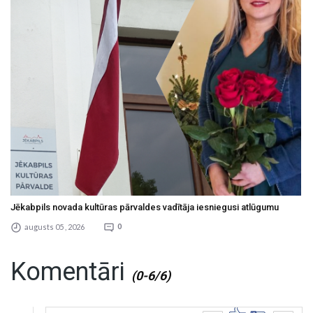
Jēkabpils novada kultūras pārvaldes vadītāja iesniegusi atlūgumu
augusts 05 , 2026
0
Komentāri
(0-6/6)