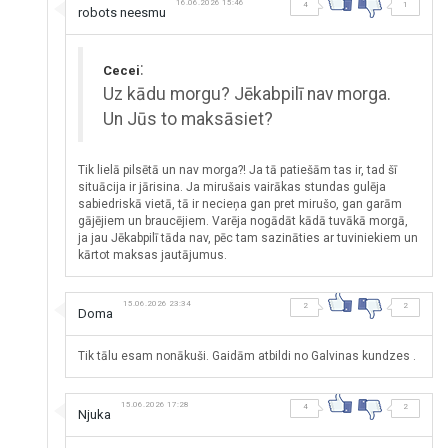
16.06.2026 15:46
4
1
robots neesmu
:
Cecei
Uz kādu morgu? Jēkabpilī nav morga.
Un Jūs to maksāsiet?
Tik lielā pilsētā un nav morga?! Ja tā patiešām tas ir, tad šī
situācija ir jārisina. Ja mirušais vairākas stundas gulēja
sabiedriskā vietā, tā ir necieņa gan pret mirušo, gan garām
gājējiem un braucējiem. Varēja nogādāt kādā tuvākā morgā,
ja jau Jēkabpilī tāda nav, pēc tam sazināties ar tuviniekiem un
kārtot maksas jautājumus.
15.06.2026 23:34
2
2
Doma
Tik tālu esam nonākuši. Gaidām atbildi no Galvinas kundzes .
15.06.2026 17:28
4
2
Njuka