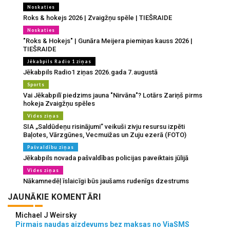
Noskaties
Roks & hokejs 2026 | Zvaigžņu spēle | TIEŠRAIDE
Noskaties
"Roks & Hokejs" | Gunāra Meijera piemiņas kauss 2026 |
TIEŠRAIDE
Jēkabpils Radio 1 ziņas
Jēkabpils Radio1 ziņas 2026.gada 7.augustā
Sports
Vai Jēkabpilī piedzims jauna "Nirvāna"? Lotārs Zariņš pirms
hokeja Zvaigžņu spēles
Vides ziņas
SIA „Saldūdeņu risinājumi” veikuši zivju resursu izpēti
Baļotes, Vārzgūnes, Vecmuižas un Zuju ezerā (FOTO)
Pašvaldību ziņas
Jēkabpils novada pašvaldības policijas paveiktais jūlijā
Vides ziņas
Nākamnedēļ īslaicīgi būs jaušams rudenīgs dzestrums
JAUNĀKIE KOMENTĀRI
Michael J Weirsky
Pirmais naudas aizdevums bez maksas no ViaSMS