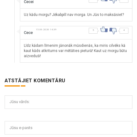
Cecei
Uz kādu morgu? Jēkabpilī nav morga. Un Jūs to maksāsiet?
15.06.2026 14:39
5
4
Cece
Līdz kādam līmenim jānonāk mūsdienās, ka miris cilvēks kā
kaut kāds atkritums var mētāties pieturā! Kaut uz morgu būtu
aizveduši!
ATSTĀJIET KOMENTĀRU
Jūsu vārds:
Jūsu e-pasts