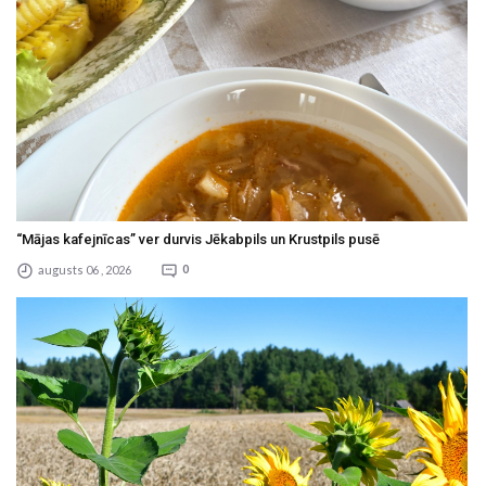
“Mājas kafejnīcas” ver durvis Jēkabpils un Krustpils pusē
augusts 06 , 2026
0