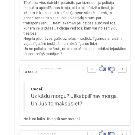
Tāpēc ka viss šobrīd ir pataisīts par biznesu - ja policija
izsauktu apbedīšanas biroju, citi biroji sūdzētu tiesā, jo
kādam ir bijusi priekšrocība! Ģimene sūdzētu tiesā, jo
apbedīšanas birojs jau būtu piestādījis tāmi par
transportēšanu.... neatliekamās palīdzības auto ved tos,
kuriem vēl ir pulss... Policija ved tos, kam var nolasīt viņu
tiesības....
Negribi pēc nāves gulēt uz ielas - noslēdz līgumus ar visām
vajadzīgajām iestādēm un nēsā līgumu līdzi....
Un ne policija, ne ārsti, ne dome pēc idejas nedrīkst iejaukties
tik personīgā jautājumā!
15.06.2026 15:30
3
4
to cecei
:
Cecei
Uz kādu morgu? Jēkabpilī nav morga.
Un Jūs to maksāsiet?
No kura laika Jēkabpilī nav morga?
15.06.2026 14:45
2
4