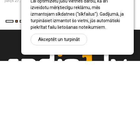
julijs 27 , 2026
julijs 23 , 2026
Lai optimizētu jūsu vietnes darbu, kā arī
izveidotu mērķtiecīgu reklāmu, mēs
izmantojam sīkdatnes ("sīkfailus"). Gadījumā, ja
turpināsiet izmantot šo vietni, jūs automātiski
piekrītat failu lietošanas noteikumiem.
Akceptēt un turpināt
Ziņu portāls Radio1.lv ir informācija un diskusija par Jēkabpils
pilsētas un reģiona novadu aktualitātēm. Svarīgākie notikumi un
procesi Latvijā un pasaulē.