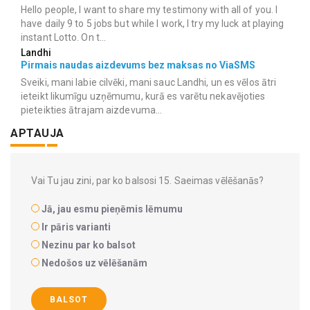
Hello people, I want to share my testimony with all of you. I
have daily 9 to 5 jobs but while I work, I try my luck at playing
instant Lotto. On t...
Landhi
Pirmais naudas aizdevums bez maksas no ViaSMS
Sveiki, mani labie cilvēki, mani sauc Landhi, un es vēlos ātri
ieteikt likumīgu uzņēmumu, kurā es varētu nekavējoties
pieteikties ātrajam aizdevuma...
APTAUJA
Vai Tu jau zini, par ko balsosi 15. Saeimas vēlēšanās?
Jā, jau esmu pieņēmis lēmumu
Ir pāris varianti
Nezinu par ko balsot
Nedošos uz vēlēšanām
BALSOT