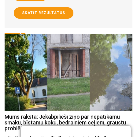
SKATĪT REZULTĀTUS
Mums raksta: Jēkabpilieši ziņo par nepatīkamu
Mums raksta: Jēkabpilī, Nameja un Viestura ielā
smaku, bīstamu koku, bedrainiem ceļiem, graustu
daudzstāvu māju pagalmos bojātas rotaļu laukumu
problēmām (FOTO)
iekārtas (FOTO)