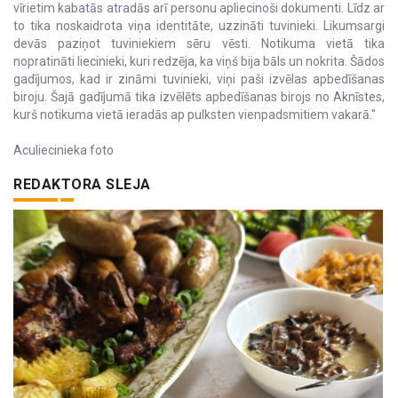
vīrietim kabatās atradās arī personu apliecinoši dokumenti. Līdz ar
to tika noskaidrota viņa identitāte, uzzināti tuvinieki. Likumsargi
devās paziņot tuviniekiem sēru vēsti. Notikuma vietā tika
nopratināti liecinieki, kuri redzēja, ka viņš bija bāls un nokrita. Šādos
gadījumos, kad ir zināmi tuvinieki, viņi paši izvēlas apbedīšanas
biroju. Šajā gadījumā tika izvēlēts apbedīšanas birojs no Aknīstes,
kurš notikuma vietā ieradās ap pulksten vienpadsmitiem vakarā."
Aculiecinieka foto
REDAKTORA SLEJA