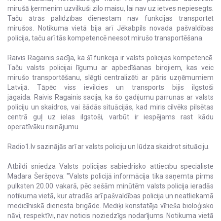
mirušā ķermenim uzvilkuši zilo maisu, lai nav uz ietves nepiesegts.
Taču ātrās palīdzības dienestam nav funkcijas transportēt
mirušos. Notikuma vietā bija arī Jēkabpils novada pašvaldības
policija, taču arī tās kompetencē neesot mirušo transportēšana.
Raivis Ragainis sacīja, ka šī funkcija ir valsts policijas kompetencē.
Taču valsts policijai līgumu ar apbedīšanas birojiem, kas veic
mirušo transportēšanu, slēgti centralizēti ar pāris uzņēmumiem
Latvijā. Tāpēc viss ievilcies un transports bijis ilgstoši
jāgaida. Raivis Ragainis sacīja, ka šo gadījumu pārrunās ar valsts
policiju un skaidros, vai šādās situācijās, kad miris cilvēks pilsētas
centrā guļ uz ielas ilgstoši, varbūt ir iespējams rast kādu
operatīvāku risinājumu.
Radio1.lv sazinājās arī ar valsts policiju un lūdza skaidrot situāciju.
Atbildi sniedza Valsts policijas sabiedrisko attiecību speciāliste
Madara Šeršņova: "Valsts policijā informācija tika saņemta pirms
pulksten 20.00 vakarā, pēc sešām minūtēm valsts policija ieradās
notikuma vietā, kur atradās arī pašvaldības policija un neatliekamā
medicīniskā dienesta brigāde. Mediķi konstatēja vīrieša bioloģisko
nāvi, respektīvi, nav noticis noziedzīgs nodarījums. Notikuma vietā