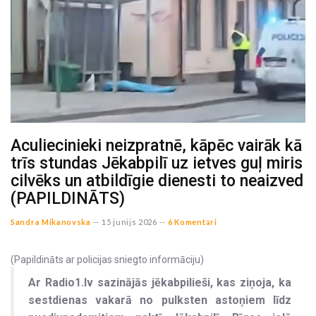
Aculiecinieki neizpratnē, kāpēc vairāk kā
trīs stundas Jēkabpilī uz ietves guļ miris
cilvēks un atbildīgie dienesti to neaizved
(PAPILDINĀTS)
Sandra Mikanovska
--
15 junijs 2026 --
6 Komentāri
(Papildināts ar policijas sniegto informāciju)
Ar Radio1.lv sazinājās jēkabpilieši, kas ziņoja, ka
sestdienas vakarā no pulksten astoņiem līdz