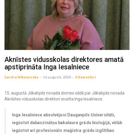
Aknīstes vidusskolas direktores amatā
apstiprināta Inga Iesalniece
Sandra Mikanovska
--
16 augusts 2024 --
0 Komentāri
15. augustā Jēkabpils novada domes sēdē par Jēkabpils novada
Aknīstes vidusskolas direktori iecelta Inga Iesalniece.
Inga Iesalniece absolvējusi Daugavpils Universitāti,
iegūstot dabaszinātņu bakalaura grādu bioloģijā, vēlāk
iegūstot arī profesionālo maģistra grādu izglītības