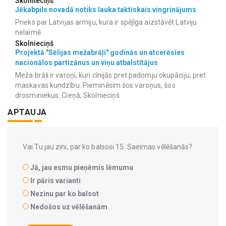
Skolnieciņš
Jēkabpils novadā notiks lauka taktiskais vingrinājums
Prieks par Latvijas armiju, kura ir spējīga aizstāvēt Latviju
nelaimē.
Skolnieciņš
Projektā "Sēlijas mežabrāļi" godinās un atcerēsies
nacionālos partizānus un viņu atbalstītājus
Meža brāļi ir varoņi, kuri cīnijās pret padomju okupāciju, pret
maskavas kundzību. Pieminēsim šos varoņus, šos
drosminiekus. Cieņā, Skolnieciņš
APTAUJA
Vai Tu jau zini, par ko balsosi 15. Saeimas vēlēšanās?
Jā, jau esmu pieņēmis lēmumu
Ir pāris varianti
Nezinu par ko balsot
Nedošos uz vēlēšanām