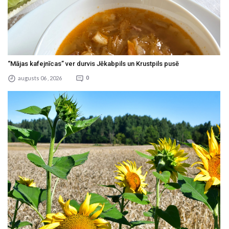
“Mājas kafejnīcas” ver durvis Jēkabpils un Krustpils pusē
augusts 06 , 2026
0