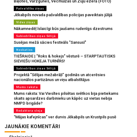
Baļotes, Vārzgūnes, Vecmuižas un Zuju ezerā (FOTO)
Pašvaldību ziņas
Jēkabpils novada pašvaldības policijas paveiktais jūlijā
Vides ziņas
Nākamnedēļ īslaicīgi būs jaušams rudenīgs dzestrums
Sabiedrības ziņas Sēlijā
Susējas mežā sācies festivāls "Sansusī"
Noskaties
TIEŠRAIDE | "Roks & hokejs" vēsturē – STARPTAUTISKS
SIEVIEŠU HOKEJA TURNĪRS!
Sabiedrības ziņas Sēlijā
Projektā "Sēlijas mežabrāļi" godinās un atcerēsies
nacionālos partizānus un viņu atbalstītājus
Mums raksta
Mums raksta: Vai Viesītes pilsētas svētkos bija pietiekams
skaits apsardzes darbinieku un kāpēc uz vietas nebija
NMPD brigāde?
Redaktora sleja
“Mājas kafejnīcas” ver durvis Jēkabpils un Krustpils pusē
JAUNĀKIE KOMENTĀRI