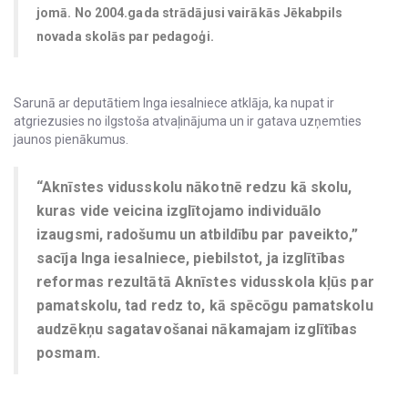
jomā. No 2004.gada strādājusi vairākās Jēkabpils
novada skolās par pedagoģi.
Sarunā ar deputātiem Inga iesalniece atklāja, ka nupat ir
atgriezusies no ilgstoša atvaļinājuma un ir gatava uzņemties
jaunos pienākumus.
“Aknīstes vidusskolu nākotnē redzu kā skolu,
kuras vide veicina izglītojamo individuālo
izaugsmi, radošumu un atbildību par paveikto,”
sacīja Inga iesalniece, piebilstot, ja izglītības
reformas rezultātā Aknīstes vidusskola kļūs par
pamatskolu, tad redz to, kā spēcōgu pamatskolu
audzēkņu sagatavošanai nākamajam izglītības
posmam.