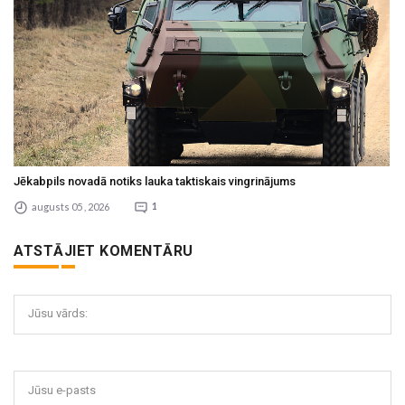
Jēkabpils novadā notiks lauka taktiskais vingrinājums
augusts 05 , 2026
1
ATSTĀJIET KOMENTĀRU
Jūsu vārds:
Jūsu e-pasts