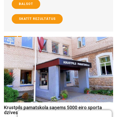
BALSOT
SKATĪT REZULTĀTUS
Krustpils pamatskola saņems 5000 eiro sporta
J
dzīves uzlabošanai
G