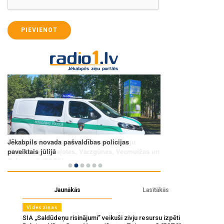
PIEVIENOT
Jaunākās
Lasītākās
Vides ziņas
SIA „Saldūdeņu risinājumi” veikuši zivju resursu izpēti