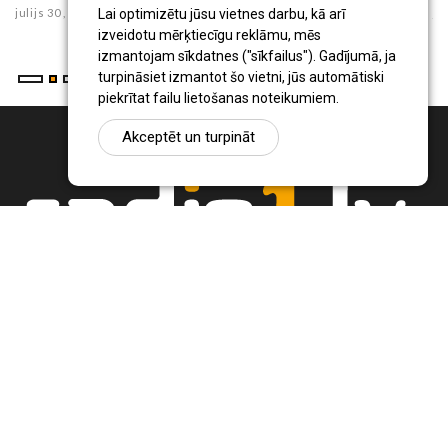
julijs 30 , 2026
ju
Lai optimizētu jūsu vietnes darbu, kā arī
izveidotu mērķtiecīgu reklāmu, mēs
izmantojam sīkdatnes ("sīkfailus"). Gadījumā, ja
turpināsiet izmantot šo vietni, jūs automātiski
piekrītat failu lietošanas noteikumiem.
Akceptēt un turpināt
Ziņu portāls Radio1.lv ir informācija un diskusija par Jēkabpils
pilsētas un reģiona novadu aktualitātēm. Svarīgākie notikumi un
procesi Latvijā un pasaulē.