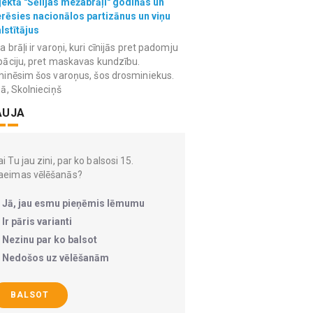
ektā "Sēlijas mežabrāļi" godinās un
erēsies nacionālos partizānus un viņu
lstītājus
 brāļi ir varoņi, kuri cīnijās pret padomju
āciju, pret maskavas kundzību.
inēsim šos varoņus, šos drosminiekus.
ā, Skolnieciņš
AUJA
i Tu jau zini, par ko balsosi 15.
aeimas vēlēšanās?
Jā, jau esmu pieņēmis lēmumu
Ir pāris varianti
Nezinu par ko balsot
Nedošos uz vēlēšanām
BALSOT