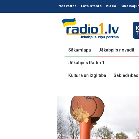
Noskaties
Foto stāsts
Video
Sludināju
Sākumlapa
Jēkabpils novadā
Jēkabpils Radio 1
Kultūra un izglītība
Sabiedrības