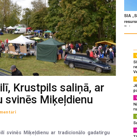
SI
re
V
ī, Krustpils saliņā, ar
J
pa
u svinēs Miķeļdienu
N
r
mentāri
S
ilī svinēs Miķeļdienu ar tradicionālo gadatirgu
T