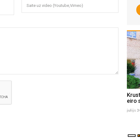
Saite uz video (Youtube,Vimeo)
1.augustā Viesīte svin pilsētas
Krus
svētkus (PROGRAMMA)
eiro 
julijs 31 , 2026
julijs 