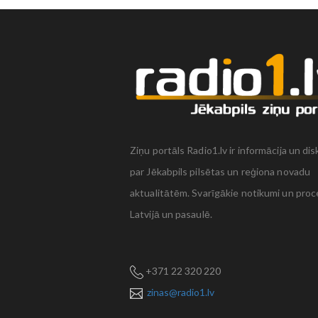
Ziņu portāls Radio1.lv ir informācija un dis
par Jēkabpils pilsētas un reģiona novadu
aktualitātēm. Svarīgākie notikumi un proc
Latvijā un pasaulē.
+371 22 320 220
zinas@radio1.lv