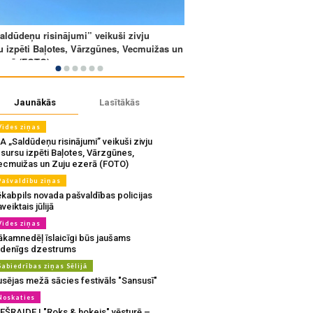
Jaunākās
Lasītākās
Vides ziņas
A „Saldūdeņu risinājumi” veikuši zivju
sursu izpēti Baļotes, Vārzgūnes,
ecmuižas un Zuju ezerā (FOTO)
Pašvaldību ziņas
ēkabpils novada pašvaldības policijas
veiktais jūlijā
Vides ziņas
ākamnedēļ īslaicīgi būs jaušams
udenīgs dzestrums
Sabiedrības ziņas Sēlijā
usējas mežā sācies festivāls "Sansusī"
Noskaties
IEŠRAIDE | "Roks & hokejs" vēsturē –