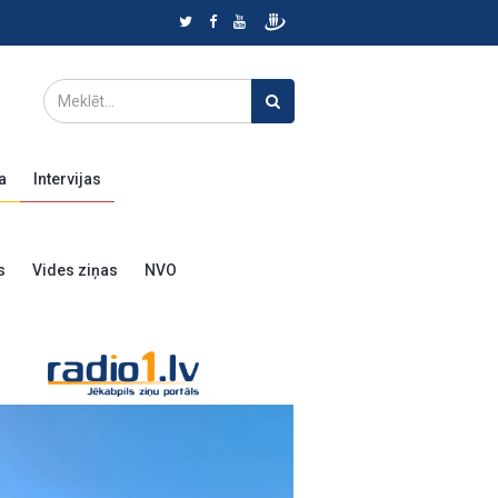
a
Intervijas
s
Vides ziņas
NVO