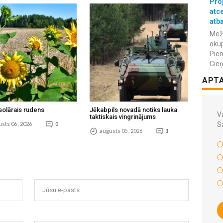
Proj
atc
atba
Meža
okup
Piem
Cieņ
APT
solārais rudens
Jēkabpils novadā notiks lauka
Va
taktiskais vingrinājums
sts 06 , 2026
0
S
augusts 05 , 2026
1
Jūsu e-pasts