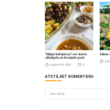
“Mājas kafejnīcas” ver durvis
Sākas 
Jēkabpils un Krustpils pusē
augu
augusts 06 , 2026
0
ATSTĀJIET KOMENTĀRU
Jūsu vārds: