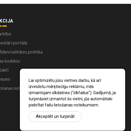
KCIJA
arbība
ntāri portālā
idencialitātes politika
as kodekss
akti
 mums
Lai optimizētu jūsu vietnes darbu, kā arī
izveidotu mērķtiecīgu reklāmu, mēs
ošanas noteikumi
izmantojam sīkdatnes ("sīkfailus"). Gadījumā, ja
turpināsiet izmantot šo vietni, jūs automātiski
piekrītat failu lietošanas noteikumiem.
Akceptēt un turpināt