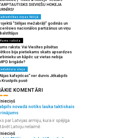
TARPTAUTISKS SIEVIEŠU HOKEJA
URNĪRS!
Sabiedrības ziņas Sēlijā
ojektā "Sēlijas mežabrāļi" godinās un
tcerēsies nacionālos partizānus un viņu
balstītājus
Mums raksta
ms raksta: Vai Viesītes pilsētas
vētkos bija pietiekams skaits apsardzes
rbinieku un kāpēc uz vietas nebija
MPD brigāde?
Redaktora sleja
ājas kafejnīcas” ver durvis Jēkabpils
 Krustpils pusē
ĀKIE KOMENTĀRI
lnieciņš
bpils novadā notiks lauka taktiskais
grinājums
ks par Latvijas armiju, kura ir spējīga
tāvēt Latviju nelaimē.
lnieciņš