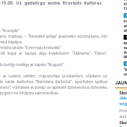
0-15.00. Uz gadatirgu aicina Krustpils kultūras
S
T
Pr
a
at
“Krustpils”.
amo tradīciju – “Resnākā ķirbja” īpašnieku sumināšanu, bet
murā kāpējus.
Mu
 teātra izrāde “Ezermaļu krokodils”.
s
da
00 kopā ar tautas deju kolektīviem “Zīlānietis”, “Delve”,
N
u lustīgi noslēgs ar kapelu “Augusti”.
“M
un
s ar rudens veltēm, mājražotāju produktiem, stādiem un
i varēs darboties “Namdara darbnīcā”, sportiskos spēkus
JAUN
ness”, vizināties ar poniju un apskatīt dzīvnieciņus dzīvnieku
Sko
 zirgiem no Stulpiņu saimniecības.
Jēka
vin
Prie
aizs
Sko