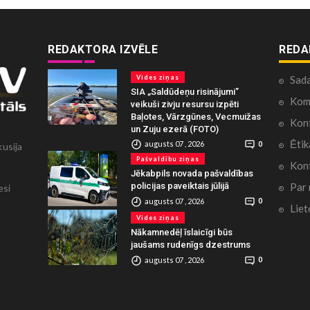
REDAKTORA IZVĒLE
REDA
Vides ziņas
Sad
SIA „Saldūdeņu risinājumi”
Kome
veikuši zivju resursu izpēti
Baļotes, Vārzgūnes, Vecmuižas
Konf
un Zuju ezerā (FOTO)
Ētik
augusts 07 , 2026
0
kusija
Pašvaldību ziņas
Kont
Jēkabpils novada pašvaldības
Par
policijas paveiktais jūlijā
esi
augusts 07 , 2026
0
Liet
Vides ziņas
Nākamnedēļ īslaicīgi būs
jaušams rudenīgs dzestrums
augusts 07 , 2026
0