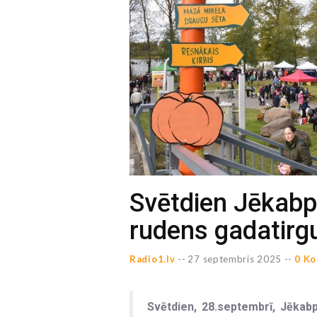
Svētdien Jēkabpil
rudens gadatirg
Radio1.lv
--
27 septembris 2025 --
0 Ko
Svētdien, 28.septembrī, Jēkabp