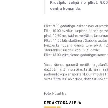
Krustpils saliņā no plkst. 9.0
centra komanda.
Plkst. 9.30 gadatirgu ieskandinās orķestris 
Plkst.10.00 svētkus turpinās ar neatņem
plkst. 10.30 noskaidros veiklākos Umurku
Plkst. 11.00 būs skatāma Jēkabpils tautas
Neizpaliks rudens danču tūre plkst. 12.
“Kauranieši” un deju kopu “Daugava”.
Plkst.13.00 Miķeļdienas gadatirgus koncert
Visas dienas garumā noritēs tirgošanā
dažādām citām precēm, lielāki un mazāk
pārbaudīt kopā ar sporta klubu “Impulss Fit
sētas “Strauss” aplociņos, doties izjādē ar
Foto: No arhīva
REDAKTORA SLEJA