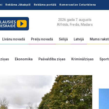
mi
Reklāma Jēkabpilī
Reklāma portālā
Komercavīze Ceturtdiena
2026.gada 7. augusts
Alfrēds, Fredis, Madars
Līvānu novadā
Preiļu novadā
Sēlijā
Latvijā
Mums rakst
 ziņas
Ekonomika
Pašvaldību ziņas
Kriminālziņas
Sport