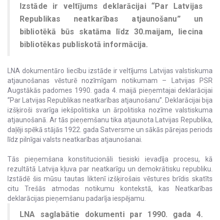
Izstāde ir veltījums deklarācijai “Par Latvijas
Republikas neatkarības atjaunošanu” un
bibliotēkā būs skatāma līdz 30.maijam, liecina
bibliotēkas publiskotā informācija.
LNA dokumentāro liecību izstāde ir veltījums Latvijas valstiskuma
atjaunošanas vēsturē nozīmīgam notikumam – Latvijas PSR
Augstākās padomes 1990. gada 4. maijā pieņemtajai deklarācijai
“Par Latvijas Republikas neatkarības atjaunošanu”. Deklarācijai bija
izšķiroši svarīga iekšpolitiska un ārpolitiska nozīme valstiskuma
atjaunošanā. Ar tās pieņemšanu tika atjaunota Latvijas Republika,
daļēji spēkā stājās 1922. gada Satversme un sākās pārejas periods
līdz pilnīgai valsts neatkarības atjaunošanai.
Tās pieņemšana konstitucionāli tiesiski ievadīja procesu, kā
rezultātā Latvija kļuva par neatkarīgu un demokrātisku republiku.
Izstādē šis mūsu tautas liktenī izšķirošais vēstures brīdis skatīts
citu Trešās atmodas notikumu kontekstā, kas Neatkarības
deklarācijas pieņemšanu padarīja iespējamu.
LNA saglabātie dokumenti par 1990. gada 4.