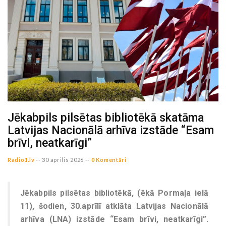
Jēkabpils pilsētas bibliotēkā skatāma
Latvijas Nacionālā arhīva izstāde “Esam
brīvi, neatkarīgi”
Radio1.lv
--
30 aprilis 2026 --
0 Komentāri
Jēkabpils pilsētas bibliotēkā, (ēkā Pormaļa ielā
11), šodien, 30.aprīlī atklāta Latvijas Nacionālā
arhīva (LNA) izstāde “Esam brīvi, neatkarīgi”.