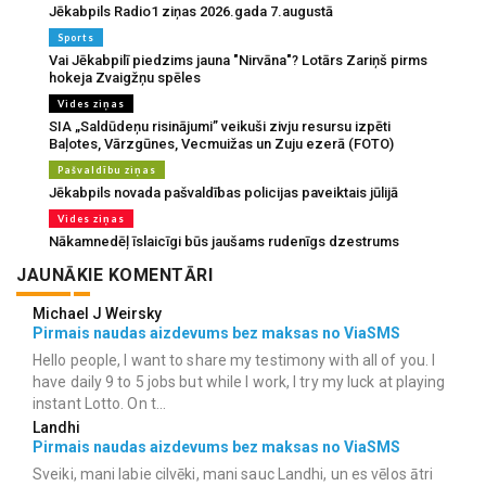
Jēkabpils Radio1 ziņas 2026.gada 7.augustā
Sports
Vai Jēkabpilī piedzims jauna "Nirvāna"? Lotārs Zariņš pirms
hokeja Zvaigžņu spēles
Vides ziņas
SIA „Saldūdeņu risinājumi” veikuši zivju resursu izpēti
Baļotes, Vārzgūnes, Vecmuižas un Zuju ezerā (FOTO)
Pašvaldību ziņas
Jēkabpils novada pašvaldības policijas paveiktais jūlijā
Vides ziņas
Nākamnedēļ īslaicīgi būs jaušams rudenīgs dzestrums
JAUNĀKIE KOMENTĀRI
Michael J Weirsky
Pirmais naudas aizdevums bez maksas no ViaSMS
Hello people, I want to share my testimony with all of you. I
have daily 9 to 5 jobs but while I work, I try my luck at playing
instant Lotto. On t...
Landhi
Pirmais naudas aizdevums bez maksas no ViaSMS
Sveiki, mani labie cilvēki, mani sauc Landhi, un es vēlos ātri