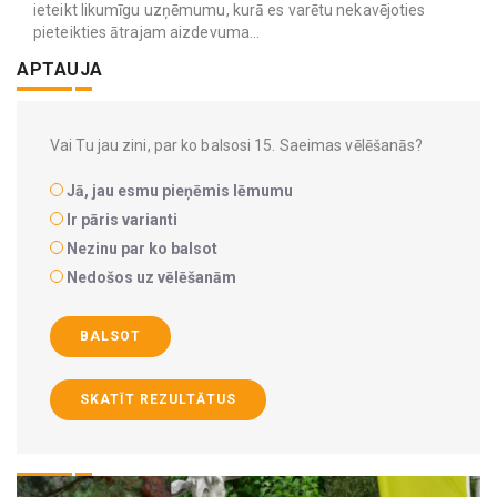
ieteikt likumīgu uzņēmumu, kurā es varētu nekavējoties
pieteikties ātrajam aizdevuma...
APTAUJA
Vai Tu jau zini, par ko balsosi 15. Saeimas vēlēšanās?
Jā, jau esmu pieņēmis lēmumu
Ir pāris varianti
Nezinu par ko balsot
Nedošos uz vēlēšanām
BALSOT
SKATĪT REZULTĀTUS