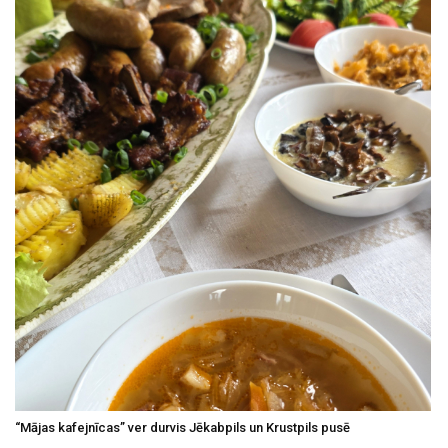
“Mājas kafejnīcas” ver durvis Jēkabpils un Krustpils pusē