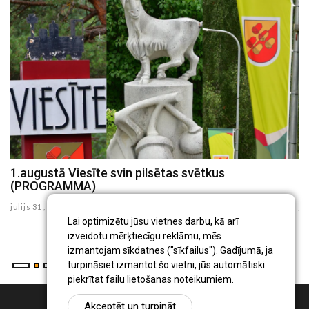
a
1.augustā Viesīte svin pilsētas svētkus
K
(PROGRAMMA)
d
julijs 31 , 2026
ju
Lai optimizētu jūsu vietnes darbu, kā arī
izveidotu mērķtiecīgu reklāmu, mēs
izmantojam sīkdatnes ("sīkfailus"). Gadījumā, ja
turpināsiet izmantot šo vietni, jūs automātiski
piekrītat failu lietošanas noteikumiem.
Akceptēt un turpināt