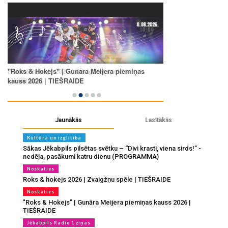
Jaunākās
Lasītākās
Kultūra un izglītība
Sākas Jēkabpils pilsētas svētku – “Divi krasti, viena sirds!” -
nedēļa, pasākumi katru dienu (PROGRAMMA)
Noskaties
Roks & hokejs 2026 | Zvaigžņu spēle | TIEŠRAIDE
Noskaties
"Roks & Hokejs" | Gunāra Meijera piemiņas kauss 2026 |
TIEŠRAIDE
Jēkabpils Radio 1 ziņas