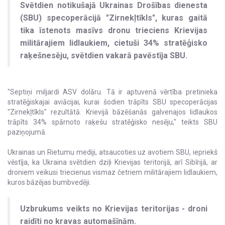
Svētdien notikušajā Ukrainas Drošības dienesta
(SBU) specoperācijā "Zirnekļtīkls", kuras gaitā
tika īstenots masīvs dronu trieciens Krievijas
militārajiem lidlaukiem, cietuši 34% stratēģisko
raķešnesēju, svētdien vakarā pavēstīja SBU.
"Septiņi miljardi ASV dolāru. Tā ir aptuvenā vērtība pretinieka
stratēģiskajai aviācijai, kurai šodien trāpīts SBU specoperācijas
"Zirnekļtīkls" rezultātā. Krievijā bāzēšanās galvenajos lidlaukos
trāpīts 34% spārnoto raķešu stratēģisko nesēju," teikts SBU
paziņojumā.
Ukrainas un Rietumu mediji, atsaucoties uz avotiem SBU, iepriekš
vēstīja, ka Ukraina svētdien dziļi Krievijas teritorijā, arī Sibīrijā, ar
droniem veikusi triecienus vismaz četriem militārajiem lidlaukiem,
kuros bāzējas bumbvedēji.
Uzbrukums veikts no Krievijas teritorijas - droni
raidīti no kravas automašīnām.