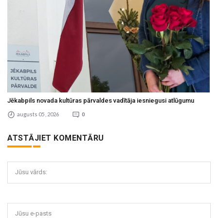
Jēkabpils novada kultūras pārvaldes vadītāja iesniegusi atlūgumu
augusts 05 , 2026
0
ATSTĀJIET KOMENTĀRU
Jūsu vārds:
Jūsu e-pasts