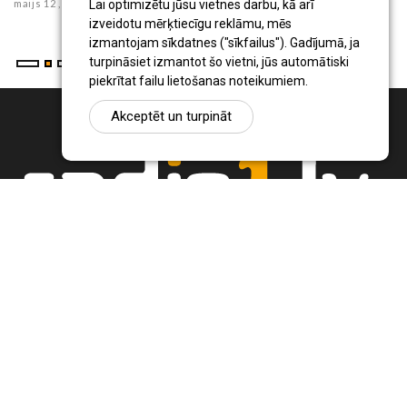
maijs 12 , 2026
ma
Lai optimizētu jūsu vietnes darbu, kā arī
izveidotu mērķtiecīgu reklāmu, mēs
izmantojam sīkdatnes ("sīkfailus"). Gadījumā, ja
turpināsiet izmantot šo vietni, jūs automātiski
piekrītat failu lietošanas noteikumiem.
Akceptēt un turpināt
Ziņu portāls Radio1.lv ir informācija un diskusija par Jēkabpils
pilsētas un reģiona novadu aktualitātēm. Svarīgākie notikumi un
procesi Latvijā un pasaulē.