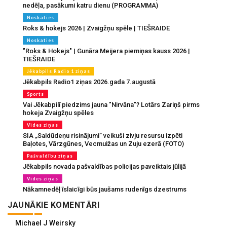
nedēļa, pasākumi katru dienu (PROGRAMMA)
Noskaties
Roks & hokejs 2026 | Zvaigžņu spēle | TIEŠRAIDE
Noskaties
"Roks & Hokejs" | Gunāra Meijera piemiņas kauss 2026 |
TIEŠRAIDE
Jēkabpils Radio 1 ziņas
Jēkabpils Radio1 ziņas 2026.gada 7.augustā
Sports
Vai Jēkabpilī piedzims jauna "Nirvāna"? Lotārs Zariņš pirms
hokeja Zvaigžņu spēles
Vides ziņas
SIA „Saldūdeņu risinājumi” veikuši zivju resursu izpēti
Baļotes, Vārzgūnes, Vecmuižas un Zuju ezerā (FOTO)
Pašvaldību ziņas
Jēkabpils novada pašvaldības policijas paveiktais jūlijā
Vides ziņas
Nākamnedēļ īslaicīgi būs jaušams rudenīgs dzestrums
JAUNĀKIE KOMENTĀRI
Michael J Weirsky