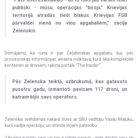
publiski - mūsu operācijas "birojs" Krievijas
teritorijā atradās tieši blakus Krievijas FSB
pārvaldei vienā no viņu apgabaliem," sacīja
Zelenskis.
Domājams, ka runa ir par Čeļabinskas apgabalu, kur, pēc
provizoriskas informācijas, atrasta noliktava, kurā tika komplektēti
konteineri ar droniem, raksta portāls "The Insider".
Pēc Zelenska teiktā, uzbrukumā, kas gatavots
pusotru gadu, izmantoti pavisam 117 droni, un
katram bijis savs operators.
Zelenskis svētdienas vakarā ticies ar SBU vadītāju Vasiļu Maļuku,
kurš vadīja operāciju, un izteicis viņam pateicību.
"Ukraina aizstāv sevi, un tas ir pilnīgi pareizi - mēs darām visu, lai