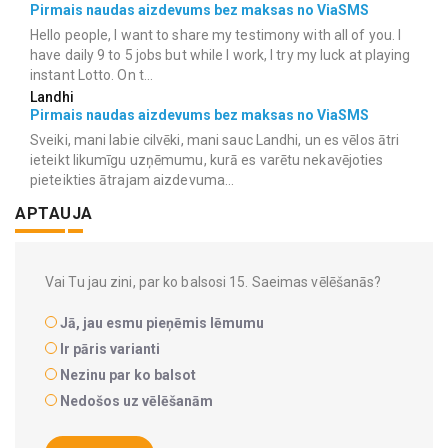
Pirmais naudas aizdevums bez maksas no ViaSMS
Hello people, I want to share my testimony with all of you. I
have daily 9 to 5 jobs but while I work, I try my luck at playing
instant Lotto. On t...
Landhi
Pirmais naudas aizdevums bez maksas no ViaSMS
Sveiki, mani labie cilvēki, mani sauc Landhi, un es vēlos ātri
ieteikt likumīgu uzņēmumu, kurā es varētu nekavējoties
pieteikties ātrajam aizdevuma...
APTAUJA
Vai Tu jau zini, par ko balsosi 15. Saeimas vēlēšanās?
Jā, jau esmu pieņēmis lēmumu
Ir pāris varianti
Nezinu par ko balsot
Nedošos uz vēlēšanām