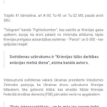
Trāpīts 41 lidmašīnai, arī A-50, Tu-95 un Tu-22 M3, pauda avoti
SBU.
"Telegram" kanāls "Fighterbomber", kas saistīts ar Krievijas gaisa
spēkiem, ziņoja, ka droni palaisti no minimāla attāluma, tāpēc
Krievijas pretgaisa aizsardzības sistēmas - "Pancir" un S-300 - nav
spējušas reaģēt.
Svētdienas uzbrukums ir "Krievijas tālās darbības
aviācijas melnā diena", atzina kanāla autors.
Videouzrunā svētdienas vakarā Ukrainas prezidents Volodomirs
Zelenskis paziņoja, ka Ukrainas dronu uzbrukums Krievijas
lidlaukiem, tika gatavots štābā, kas atradās līdzās Krievijas
Federālā drošības dienesta (FSB) pārvaldei vienā no apgabaliem.
"Pats interesantākais - un to mēs jau varam teikt