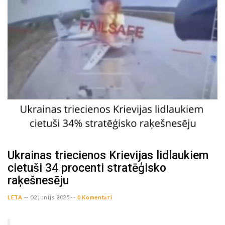
Ukrainas triecienos Krievijas lidlaukiem
cietuši 34 procenti stratēģisko
raķešnesēju
LETA
--
02 junijs 2025 --
0 Komentāri