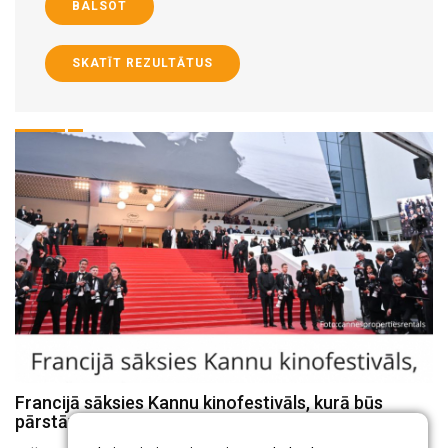
BALSOT
SKATĪT REZULTĀTUS
Francijā sāksies Kannu kinofestivāls, kurā būs
Ba
pārstāvēta arī Latvija
V