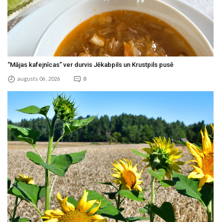
“Mājas kafejnīcas” ver durvis Jēkabpils un Krustpils pusē
augusts 06 , 2026
0