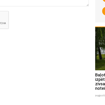
Jēkabpils novada pašvaldības
Baļo
policijas paveiktais jūlijā
izpēt
zivsa
augusts 07 , 2026
note
august