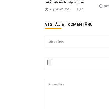
Jēkabpils un Krustpils pusē
augu
augusts 06 , 2026
0
ATSTĀJIET KOMENTĀRU
Jūsu vārds:
Komentārs