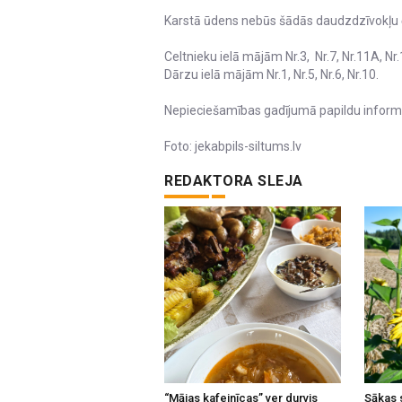
Karstā ūdens nebūs šādās daudzdzīvokļu 
Celtnieku ielā mājām Nr.3, Nr.7, Nr.11A, Nr
Dārzu ielā mājām Nr.1, Nr.5, Nr.6, Nr.10.
Nepieciešamības gadījumā papildu informāc
Foto: jekabpils-siltums.lv
REDAKTORA SLEJA
“Mājas kafejnīcas” ver durvis
Sākas 