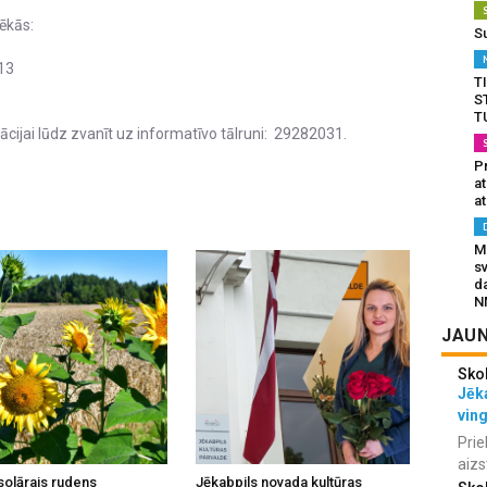
ēkās:
S
.13
T
S
T
ijai lūdz zvanīt uz informatīvo tālruni: 29282031.
Pr
a
at
Mu
s
da
N
JAUN
Sko
Jēka
vin
Prie
aizs
solārais rudens
Jēkabpils novada kultūras