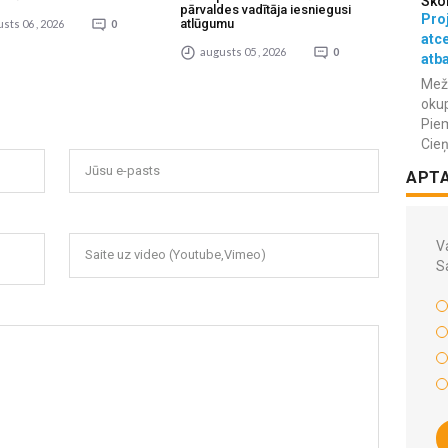
Sko
pārvaldes vadītāja iesniegusi
Proj
atlūgumu
sts 06 , 2026
0
atc
augusts 05 , 2026
0
atba
Meža
okup
Piem
Cieņ
Jūsu e-pasts
APT
Va
Saite uz video (Youtube,Vimeo)
S