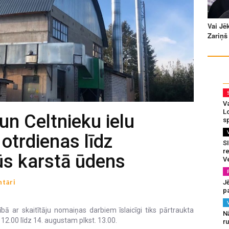
Va
L
un Celtnieku ielu
s
otrdienas līdz
SI
re
ūs karstā ūdens
V
tāri
J
pa
ībā ar skaitītāju nomaiņas darbiem īslaicīgi tiks pārtraukta
N
12.00 līdz 14. augustam plkst. 13.00.
r