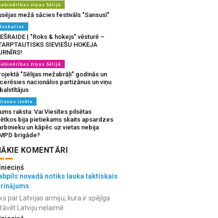
Sabiedrības ziņas Sēlijā
usējas mežā sācies festivāls "Sansusī"
Noskaties
IEŠRAIDE | "Roks & hokejs" vēsturē –
TARPTAUTISKS SIEVIEŠU HOKEJA
URNĪRS!
Sabiedrības ziņas Sēlijā
ojektā "Sēlijas mežabrāļi" godinās un
tcerēsies nacionālos partizānus un viņu
balstītājus
Dienas izvēle
ms raksta: Vai Viesītes pilsētas
vētkos bija pietiekams skaits apsardzes
rbinieku un kāpēc uz vietas nebija
MPD brigāde?
ĀKIE KOMENTĀRI
lnieciņš
bpils novadā notiks lauka taktiskais
grinājums
ks par Latvijas armiju, kura ir spējīga
tāvēt Latviju nelaimē.