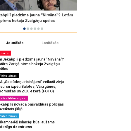
Jaunākās
Lasītākās
Sports
i Jēkabpilī piedzims jauna "Nirvāna"?
otārs Zariņš pirms hokeja Zvaigžņu
pēles
Vides ziņas
A „Saldūdeņu risinājumi” veikuši zivju
sursu izpēti Baļotes, Vārzgūnes,
ecmuižas un Zuju ezerā (FOTO)
Pašvaldību ziņas
ēkabpils novada pašvaldības policijas
veiktais jūlijā
Vides ziņas
ākamnedēļ īslaicīgi būs jaušams
udenīgs dzestrums