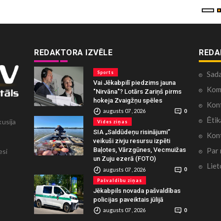
REDAKTORA IZVĒLE
REDA
Sports
Sad
Vai Jēkabpilī piedzims jauna
Kome
"Nirvāna"? Lotārs Zariņš pirms
hokeja Zvaigžņu spēles
Konf
augusts 07 , 2026
0
Ētik
kusija
Vides ziņas
SIA „Saldūdeņu risinājumi”
Kont
veikuši zivju resursu izpēti
Par
Baļotes, Vārzgūnes, Vecmuižas
esi
un Zuju ezerā (FOTO)
Liet
augusts 07 , 2026
0
Pašvaldību ziņas
Jēkabpils novada pašvaldības
policijas paveiktais jūlijā
augusts 07 , 2026
0