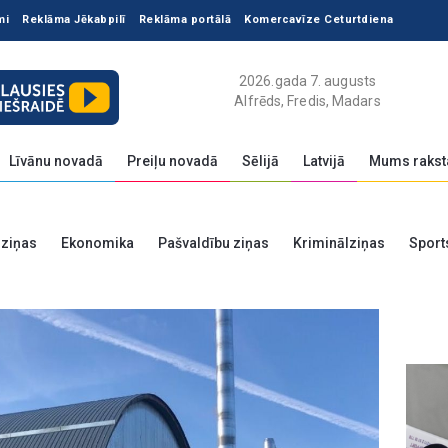
mi
Reklāma Jēkabpilī
Reklāma portālā
Komercavīze Ceturtdiena
2026.gada 7. augusts
Alfrēds, Fredis, Madars
Līvānu novadā
Preiļu novadā
Sēlijā
Latvijā
Mums rakst
 ziņas
Ekonomika
Pašvaldību ziņas
Kriminālziņas
Sport