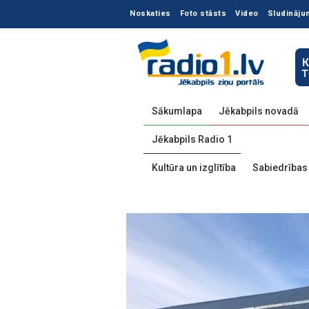
Noskaties
Foto stāsts
Video
Sludināju
Sākumlapa
Jēkabpils novadā
Jēkabpils Radio 1
Kultūra un izglītība
Sabiedrības