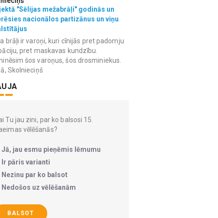
lnieciņš
ektā "Sēlijas mežabrāļi" godinās un
erēsies nacionālos partizānus un viņu
lstītājus
 brāļi ir varoņi, kuri cīnijās pret padomju
āciju, pret maskavas kundzību.
inēsim šos varoņus, šos drosminiekus.
ā, Skolnieciņš
AUJA
i Tu jau zini, par ko balsosi 15.
aeimas vēlēšanās?
Jā, jau esmu pieņēmis lēmumu
Ir pāris varianti
Nezinu par ko balsot
Nedošos uz vēlēšanām
BALSOT