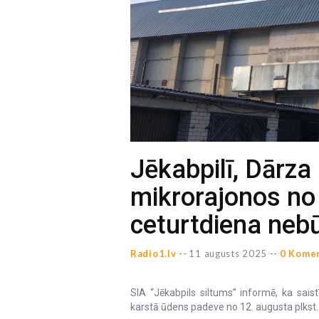
Jēkabpilī, Dārza 
mikrorajonos no 
ceturtdiena neb
Radio1.lv
--
11 augusts 2025 --
0 Komen
SIA “Jēkabpils siltums” informē, ka saist
karstā ūdens padeve no 12. augusta plkst. 