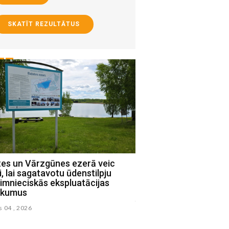
SKATĪT REZULTĀTUS
tes un Vārzgūnes ezerā veic
Par vairāk kā diviem mi
i, lai sagatavotu ūdenstilpju
pabeigta Ārijas Elksne
imnieciskās ekspluatācijas
Jēkabpilī (FOTO)
ikumus
julijs 31 , 2026
s 04 , 2026