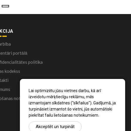
KCIJA
arbība
ntāri portālā
idencialitātes politika
as kodekss
akti
 mums
Lai optimizētu jūsu vietnes darbu, kā arī
izveidotu mērķtiecīgu reklāmu, mēs
ošanas noteikumi
izmantojam sīkdatnes ("sīkfailus"). Gadījumā, ja
turpināsiet izmantot šo vietni, jūs automātiski
piekrītat failu lietošanas noteikumiem.
Akceptēt un turpināt