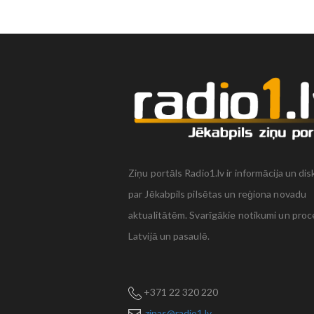
Ziņu portāls Radio1.lv ir informācija un dis
par Jēkabpils pilsētas un reģiona novadu
aktualitātēm. Svarīgākie notikumi un proc
Latvijā un pasaulē.
+371 22 320 220
zinas@radio1.lv