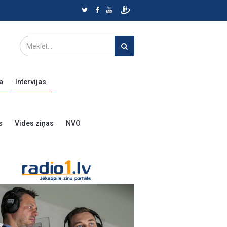
a
Intervijas
s
Vides ziņas
NVO