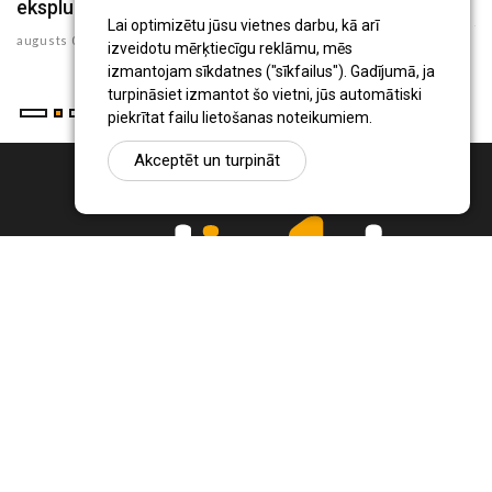
ekspluatācijas noteikumus
ju
Lai optimizētu jūsu vietnes darbu, kā arī
augusts 04 , 2026
izveidotu mērķtiecīgu reklāmu, mēs
izmantojam sīkdatnes ("sīkfailus"). Gadījumā, ja
turpināsiet izmantot šo vietni, jūs automātiski
piekrītat failu lietošanas noteikumiem.
Akceptēt un turpināt
Ziņu portāls Radio1.lv ir informācija un diskusija par Jēkabpils
pilsētas un reģiona novadu aktualitātēm. Svarīgākie notikumi un
procesi Latvijā un pasaulē.