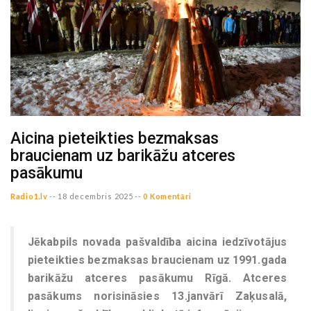
Aicina pieteikties bezmaksas
braucienam uz barikāžu atceres
pasākumu
Radio1.lv
--
18 decembris 2025 --
0 Komentāri
Jēkabpils novada pašvaldība aicina iedzīvotājus
pieteikties bezmaksas braucienam uz 1991.gada
barikāžu atceres pasākumu Rīgā. Atceres
pasākums norisināsies 13.janvārī Zaķusalā,