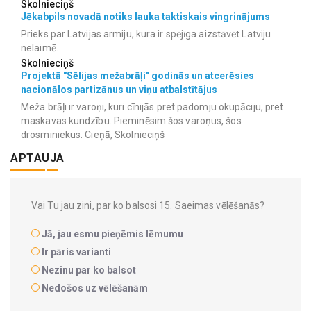
Skolnieciņš
Jēkabpils novadā notiks lauka taktiskais vingrinājums
Prieks par Latvijas armiju, kura ir spējīga aizstāvēt Latviju
nelaimē.
Skolnieciņš
Projektā "Sēlijas mežabrāļi" godinās un atcerēsies
nacionālos partizānus un viņu atbalstītājus
Meža brāļi ir varoņi, kuri cīnijās pret padomju okupāciju, pret
maskavas kundzību. Pieminēsim šos varoņus, šos
drosminiekus. Cieņā, Skolnieciņš
APTAUJA
Vai Tu jau zini, par ko balsosi 15. Saeimas vēlēšanās?
Jā, jau esmu pieņēmis lēmumu
Ir pāris varianti
Nezinu par ko balsot
Nedošos uz vēlēšanām