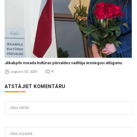
Jēkabpils novada kultūras pārvaldes vadītāja iesniegusi atlūgumu
augusts 05 , 2026
0
ATSTĀJIET KOMENTĀRU
Jūsu vārds:
Jūsu e-pasts