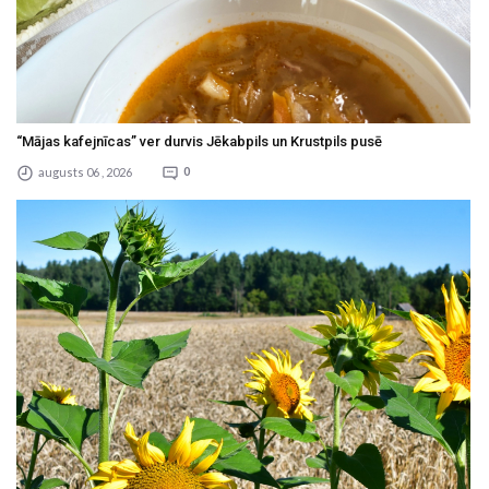
“Mājas kafejnīcas” ver durvis Jēkabpils un Krustpils pusē
augusts 06 , 2026
0