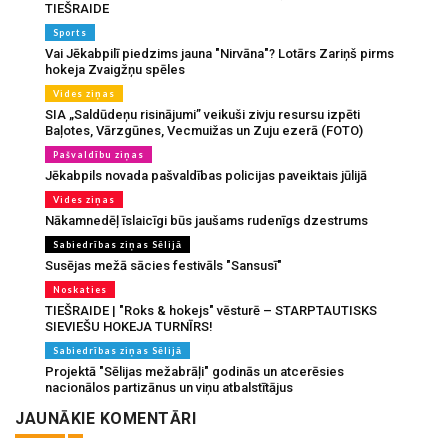
TIEŠRAIDE
Sports
Vai Jēkabpilī piedzims jauna "Nirvāna"? Lotārs Zariņš pirms
hokeja Zvaigžņu spēles
Vides ziņas
SIA „Saldūdeņu risinājumi” veikuši zivju resursu izpēti
Baļotes, Vārzgūnes, Vecmuižas un Zuju ezerā (FOTO)
Pašvaldību ziņas
Jēkabpils novada pašvaldības policijas paveiktais jūlijā
Vides ziņas
Nākamnedēļ īslaicīgi būs jaušams rudenīgs dzestrums
Sabiedrības ziņas Sēlijā
Susējas mežā sācies festivāls "Sansusī"
Noskaties
TIEŠRAIDE | "Roks & hokejs" vēsturē – STARPTAUTISKS
SIEVIEŠU HOKEJA TURNĪRS!
Sabiedrības ziņas Sēlijā
Projektā "Sēlijas mežabrāļi" godinās un atcerēsies
nacionālos partizānus un viņu atbalstītājus
JAUNĀKIE KOMENTĀRI