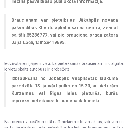
liecina pašvaldības publiskotā informācija.
Braucienam var pieteikties Jēkabpils novada
pašvaldības Klientu apkalpošanas centrā, zvanot
pa tālr.65236777, vai pie brauciena organizatora
Jāņa Lāča, tālr.29419895.
Iedzīvotājiem jāņem vērā, ka pieteikšanās braucienam ir obligāta,
jo vietu skaits autobusā ir ierobežots.
Izbraukšana no Jēkabpils Vecpilsētas laukuma
paredzēta 13. janvārī pulksten 15:30, ar pieturām
Kurzemes vai Rīgas ielas pieturās, kurās
iepriekš pieteiksies brauciena dalībnieki.
Brauciens uz pasākumu tā dalībniekiem ir bez maksas, izdevumus
sedz Jēkabpils novada pašvaldība. Pieteikties braucienam var līdz