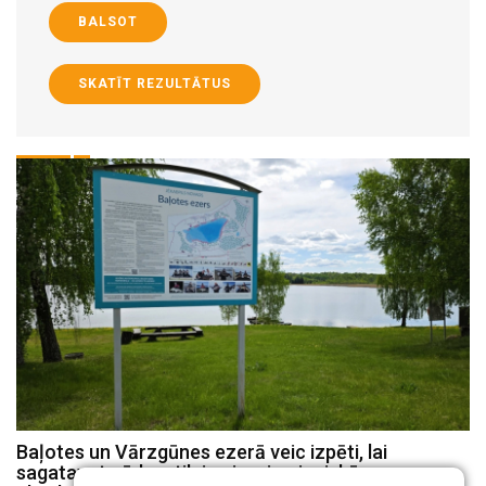
BALSOT
SKATĪT REZULTĀTUS
Baļotes un Vārzgūnes ezerā veic izpēti, lai
P
sagatavotu ūdenstilpju zivsaimnieciskās
E